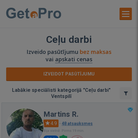
Ceļu darbi
Izveido pasūtījumu
bez maksas
vai
apskati cenas
IZVEIDOT PASŪTĪJUMU
Labākie speciālisti kategorijā "Ceļu darbi"
Ventspilī
Martins R.
4.9
·
48 atsauksmes
Bija vietnē: Pirms 19 min.