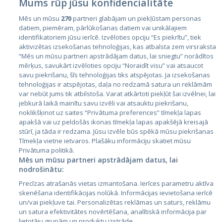
Mums rūp jūsu konfidencialitāte
Mēs un mūsu
270
partneri glabājam un piekļūstam personas
datiem, piemēram, pārlūkošanas datiem vai unikālajiem
identifikatoriem jūsu ierīcē. Izvēloties opciju “Es piekrītu”, tiek
Valstis
aktivizētas izsekošanas tehnoloģijas, kas atbalsta zem virsraksta
Igaunija
“Mēs un mūsu partneri apstrādājam datus, lai sniegtu” norādītos
mērķus, savukārt izvēloties opciju “Noraidīt visu” vai atsaucot
Latvija
savu piekrišanu, šīs tehnoloģijas tiks atspējotas. Ja izsekošanas
tehnoloģijas ir atspējotas, daļa no redzamā satura un reklāmām
Lietuva
var nebūt jums tik atbilstoša. Varat atkārtoti piekļūt šai izvēlnei, lai
jebkurā laikā mainītu savu izvēli vai atsauktu piekrišanu,
noklikšķinot uz saites “Privātuma preferences” tīmekļa lapas
apakšā vai uz peldošās ikonas tīmekļa lapas apakšējā kreisajā
stūrī, ja tāda ir redzama. Jūsu izvēle būs spēkā mūsu piekrišanas
Tīmekļa vietne ietvaros. Plašāku informāciju skatiet mūsu
Privātuma politikā.
Mēs un mūsu partneri apstrādājam datus, lai
nodrošinātu:
City24.lv
CVbankas.lt
Precīzas atrašanās vietas izmantošana. Ierīces parametru aktīva
City24.ee
Kainos.lt
skenēšana identifikācijas nolūkā. Informācijas ievietošana ierīcē
un/vai piekļuve tai. Personalizētas reklāmas un saturs, reklāmu
GetaPro.lv
Paslaugos.lt
un satura efektivitātes novērtēšana, analītiskā informācija par
GetaPro.ee
auto24.ee
lietotāju grupām un produktu izstrāde.