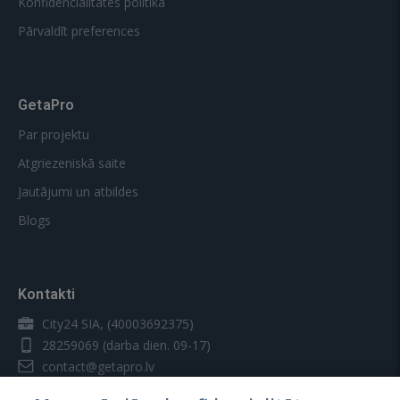
Konfidencialitātes politika
Pārvaldīt preferences
GetaPro
Par projektu
Atgriezeniskā saite
Jautājumi un atbildes
Blogs
Kontakti
City24 SIA, (40003692375)
28259069
(darba dien. 09-17)
contact@getapro.lv