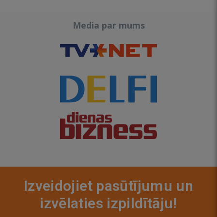
Media par mums
Izveidojiet pasūtījumu un
izvēlaties izpildītāju!