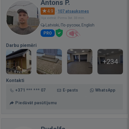
Antons P.
4.9
·
107 atsauksmes
Bija vietnē: Pirms 3st. 33 min.
Latviski, По-русски, English
PRO
Darbu piemēri
+234
Kontakti
+371 *** *** 07
E-pasts
WhatsApp
Piedāvāt pasūtījumu