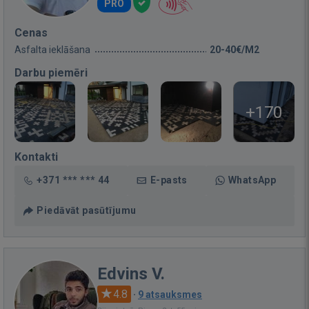
PRO
Cenas
Asfalta ieklāšana
20-40€/M2
Darbu piemēri
+170
Kontakti
+371 *** *** 44
E-pasts
WhatsApp
Piedāvāt pasūtījumu
Edvins V.
4.8
·
9 atsauksmes