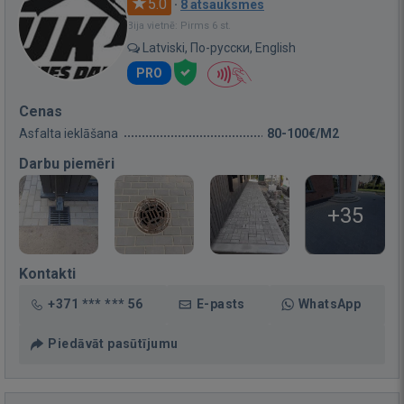
5.0
·
8 atsauksmes
Bija vietnē: Pirms 6 st.
Latviski, По-русски, English
PRO
Cenas
Asfalta ieklāšana
80-100€/M2
Darbu piemēri
+35
Kontakti
+371 *** *** 56
E-pasts
WhatsApp
Piedāvāt pasūtījumu