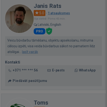
Janis Rats
5.0
·
1 atsauksmes
Bija vietnē: Pirms 45 min.
Latviski, English
PRO
Veicu būvdarbu tāmēšanu, objektu apsekošanu, mitruma
cēloņu izpēti, visa veida būvdarbus sākot no pamatiem līdz
atslēgai...
lasīt vairāk
Kontakti
+371 *** *** 56
E-pasts
WhatsApp
Piedāvāt pasūtījumu
Toms