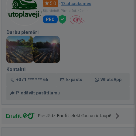
5.0
·
12 atsauksmes
Bija vietnē: Pirms 2st. 40 min.
PRO
Darbu piemēri
Kontakti
+371 *** *** 66
E-pasts
WhatsApp
Piedāvāt pasūtījumu
Pieslēdz Enefit elektrību un ietaupi!