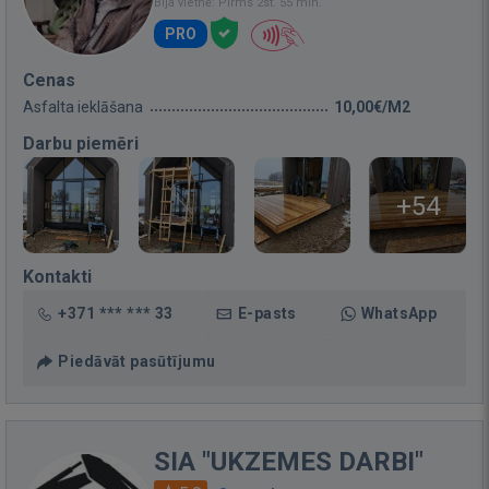
Bija vietnē: Pirms 2st. 55 min.
PRO
Cenas
Asfalta ieklāšana
10,00€/M2
Darbu piemēri
+54
Kontakti
+371 *** *** 33
E-pasts
WhatsApp
Piedāvāt pasūtījumu
SIA "UKZEMES DARBI"