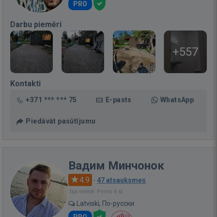
PRO
Darbu piemēri
+557
Kontakti
+371 *** *** 75
E-pasts
WhatsApp
Piedāvāt pasūtījumu
Вадим Минчонок
4.9
·
47 atsauksmes
Bija vietnē: Pirms 6 st.
Latviski, По-русски
PRO