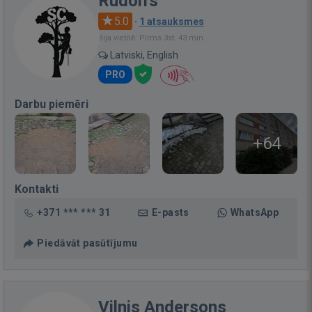
Rudolfs
5.0
·
1 atsauksmes
Bija vietnē: Pirms 3st. 43 min.
Latviski, English
PRO
Darbu piemēri
+64
Kontakti
+371 *** *** 31
E-pasts
WhatsApp
Piedāvāt pasūtījumu
Vilnis Andersons