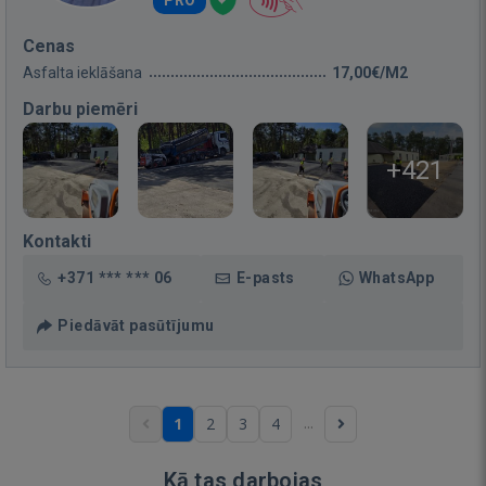
Cenas
Asfalta ieklāšana
17,00€/M2
Darbu piemēri
+421
Kontakti
+371 *** *** 06
E-pasts
WhatsApp
Piedāvāt pasūtījumu
...
1
2
3
4
Kā tas darbojas