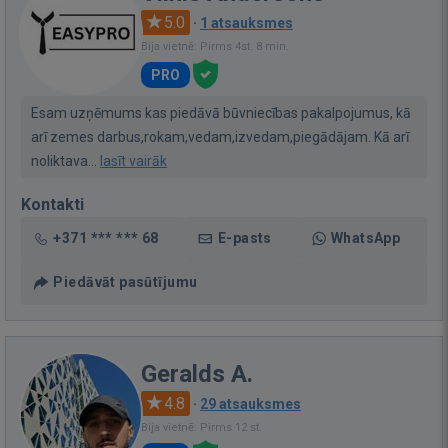
5.0
·
1 atsauksmes
Bija vietnē: Pirms 4st. 8 min.
PRO
Esam uzņēmums kas piedāvā būvniecības pakalpojumus, kā
arī zemes darbus,rokam,vedam,izvedam,piegādājam. Kā arī
noliktava...
lasīt vairāk
Kontakti
+371 *** *** 68
E-pasts
WhatsApp
Piedāvāt pasūtījumu
Geralds A.
4.8
·
29 atsauksmes
Bija vietnē: Pirms 12 st.