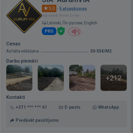
5.0
·
5 atsauksmes
Bija vietnē: Pirms 2 mēn.
Latviski, По-русски, English
PRO
Cenas
Asfalta ieklāšana
30-55€/M2
Darbu piemēri
+212
Kontakti
+371 *** *** 61
E-pasts
WhatsApp
Piedāvāt pasūtījumu