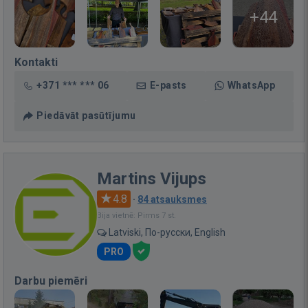
+44
Kontakti
+371 *** *** 06
E-pasts
WhatsApp
Piedāvāt pasūtījumu
Martins Vijups
4.8
·
84 atsauksmes
Bija vietnē: Pirms 7 st.
Latviski, По-русски, English
PRO
Darbu piemēri