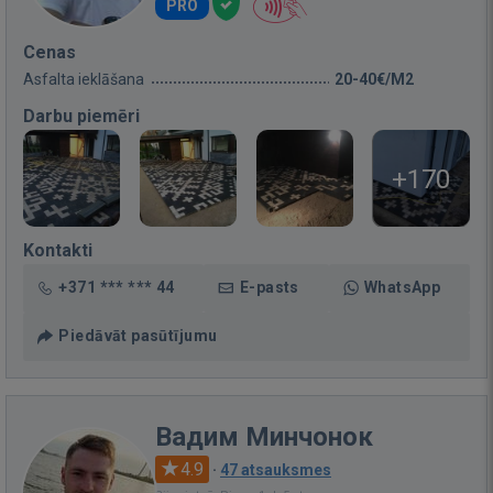
PRO
Cenas
Asfalta ieklāšana
20-40€/M2
Darbu piemēri
+170
Kontakti
+371 *** *** 44
E-pasts
WhatsApp
Piedāvāt pasūtījumu
Вадим Минчонок
4.9
·
47 atsauksmes