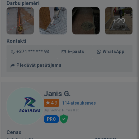
Darbu piemēri
+29
Kontakti
+371 *** *** 93
E-pasts
WhatsApp
Piedāvāt pasūtījumu
Janis G.
4.9
·
114 atsauksmes
Bija vietnē: Pirms 8 st.
PRO
Cenas