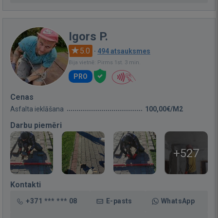
Igors P.
5.0
·
494 atsauksmes
Bija vietnē: Pirms 1st. 3 min.
PRO
Cenas
Asfalta ieklāšana
100,00€/M2
Darbu piemēri
+527
Kontakti
+371 *** *** 08
E-pasts
WhatsApp