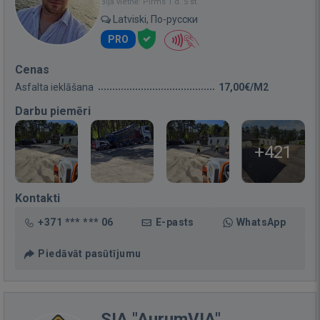
Bija vietnē: Pirms 1 d. 5 st.
Latviski, По-русски
PRO
Cenas
Asfalta ieklāšana
17,00€/M2
Darbu piemēri
+421
Kontakti
+371 *** *** 06
E-pasts
WhatsApp
Piedāvāt pasūtījumu
SIA "AurumVIA"