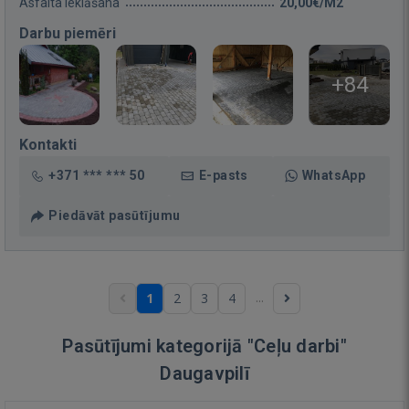
Asfalta ieklāšana
20,00€/M2
Darbu piemēri
+84
Kontakti
+371 *** *** 50
E-pasts
WhatsApp
Piedāvāt pasūtījumu
...
1
2
3
4
Pasūtījumi kategorijā "Ceļu darbi"
Daugavpilī