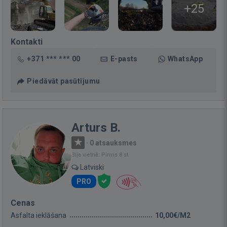
+25
Kontakti
+371 *** *** 00
E-pasts
WhatsApp
Piedāvāt pasūtījumu
Arturs B.
·
0 atsauksmes
Bija vietnē: Pirms 8 st.
Latviski
PRO
Cenas
Asfalta ieklāšana
10,00€/M2