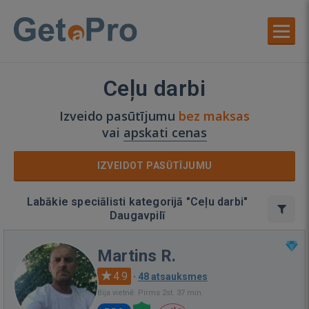
Ceļu darbi
Izveido pasūtījumu
bez maksas
vai
apskati cenas
IZVEIDOT PASŪTĪJUMU
Labākie speciālisti kategorijā "Ceļu darbi"
Daugavpilī
Martins R.
4.9
·
48 atsauksmes
Bija vietnē: Pirms 2st. 37 min.