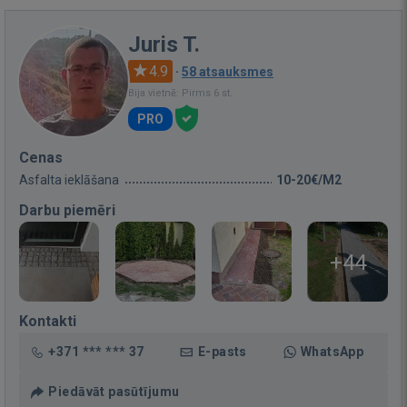
Juris T.
4.9
·
58 atsauksmes
Bija vietnē: Pirms 6 st.
PRO
Cenas
Asfalta ieklāšana
10-20€/M2
Darbu piemēri
+44
Kontakti
+371 *** *** 37
E-pasts
WhatsApp
Piedāvāt pasūtījumu