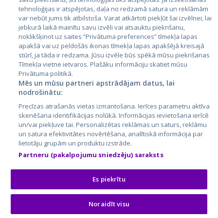
tehnoloģijas ir atspējotas, daļa no redzamā satura un reklāmām
Lietuva
var nebūt jums tik atbilstoša. Varat atkārtoti piekļūt šai izvēlnei, lai
jebkurā laikā mainītu savu izvēli vai atsauktu piekrišanu,
noklikšķinot uz saites “Privātuma preferences” tīmekļa lapas
apakšā vai uz peldošās ikonas tīmekļa lapas apakšējā kreisajā
stūrī, ja tāda ir redzama. Jūsu izvēle būs spēkā mūsu piekrišanas
Tīmekļa vietne ietvaros. Plašāku informāciju skatiet mūsu
Privātuma politikā.
Mēs un mūsu partneri apstrādājam datus, lai
nodrošinātu:
City24.lv
CVbankas.lt
Precīzas atrašanās vietas izmantošana. Ierīces parametru aktīva
City24.ee
Kainos.lt
skenēšana identifikācijas nolūkā. Informācijas ievietošana ierīcē
un/vai piekļuve tai. Personalizētas reklāmas un saturs, reklāmu
GetaPro.lv
Paslaugos.lt
un satura efektivitātes novērtēšana, analītiskā informācija par
GetaPro.ee
auto24.ee
lietotāju grupām un produktu izstrāde.
Skelbiu.lt
KV.ee
Partneru (pakalpojumu sniedzēju) saraksts
Autoplius.lt
Osta.ee
Aruodas.lt
KuldneBörs.ee
Es piekrītu
Noraidīt visu
© 2026 GetaPro. Visas tiesības aizsargātas.