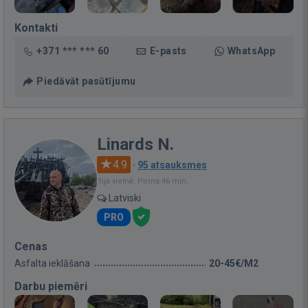
Kontakti
+371 *** *** 60
E-pasts
WhatsApp
Piedāvāt pasūtījumu
Linards N.
4.9
·
95 atsauksmes
Bija vietnē: Pirms 46 min.
Latviski
PRO
Cenas
Asfalta ieklāšana
20-45€/M2
Darbu piemēri