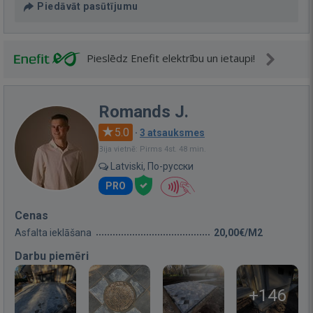
Piedāvāt pasūtījumu
Pieslēdz Enefit elektrību un ietaupi!
Romands J.
5.0
·
3 atsauksmes
Bija vietnē: Pirms 4st. 48 min.
Latviski, По-русски
PRO
Cenas
Asfalta ieklāšana
20,00€/M2
Darbu piemēri
+146