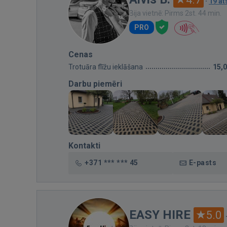
·
19 a
Bija vietnē: Pirms 2st. 44 min.
PRO
Cenas
Trotuāra flīžu ieklāšana
15,
Darbu piemēri
Kontakti
+371 *** *** 45
E-pasts
EASY HIRE
5.0