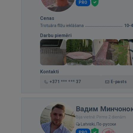
PRO
Cenas
Trotuāra flīžu ieklāšana
10-
Darbu piemēri
Kontakti
+371 *** *** 37
E-pasts
Вадим Минчоно
Bija vietnē: Pirms 2 dienām
Latviski, По-русски
PRO