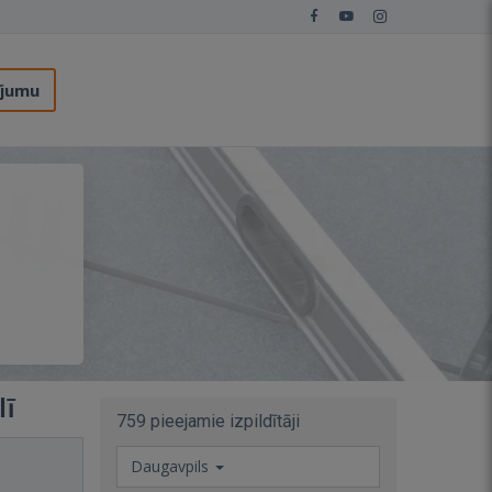
ījumu
lī
759 pieejamie izpildītāji
Daugavpils