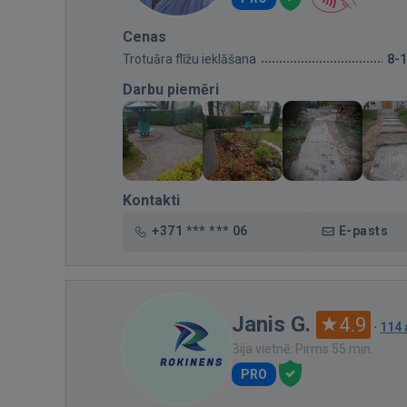
Cenas
Trotuāra flīžu ieklāšana
8-
Darbu piemēri
Kontakti
+371 *** *** 06
E-pasts
Janis G.
4.9
·
114
Bija vietnē: Pirms 55 min.
PRO