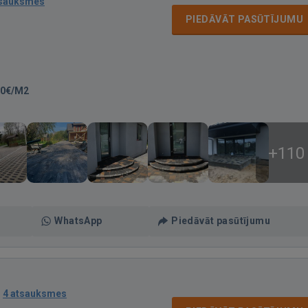
tsauksmes
PIEDĀVĀT PASŪTĪJUMU
00€/M2
+110
WhatsApp
Piedāvāt pasūtījumu
·
4 atsauksmes