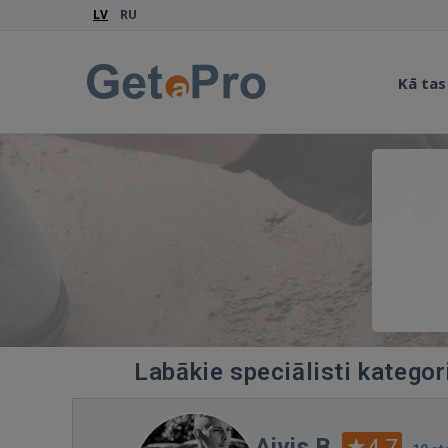
LV
RU
Kā tas
Labākie speciālisti kategor
Aivis B.
4.7