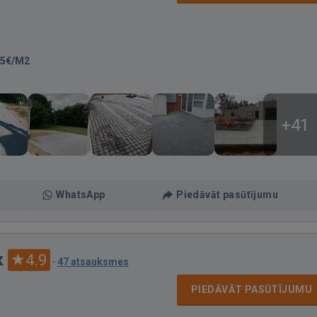
45€/M2
+41
WhatsApp
Piedāvāt pasūtījumu
к
4.9
·
47 atsauksmes
PIEDĀVĀT PASŪTĪJUMU