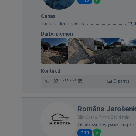
Cenas
Trotuāra flīžu ieklāšana
12,
Darbu piemēri
Kontakti
+371 *** *** 55
E-pasts
Romāns Jarošen
Bija vietnē: Pirms 2st. 4 min.
Latviski, По-русски, English
PRO