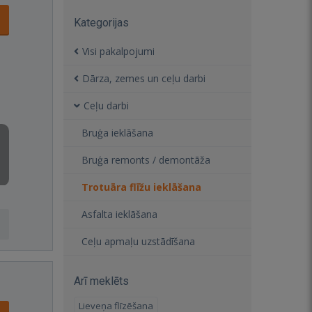
Kategorijas
Visi pakalpojumi
Dārza, zemes un ceļu darbi
Ceļu darbi
Bruģa ieklāšana
Bruģa remonts / demontāža
Trotuāra flīžu ieklāšana
Asfalta ieklāšana
Ceļu apmaļu uzstādīšana
Arī meklēts
Lieveņa flīzēšana