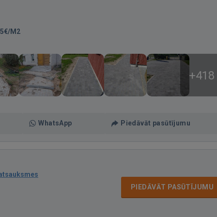
15€/M2
+418
WhatsApp
Piedāvāt pasūtījumu
 atsauksmes
PIEDĀVĀT PASŪTĪJUMU