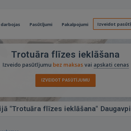
Izveidot pasūt
 darbojas
Pasūtījumi
Pakalpojumi
Trotuāra flīzes ieklāšana
Izveido pasūtījumu
bez maksas
vai
apskati cenas
IZVEIDOT PASŪTĪJUMU
ijā "Trotuāra flīzes ieklāšana" Daugavpi