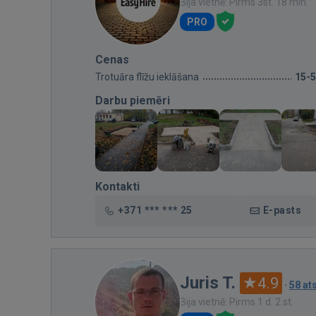
Bija vietnē: Pirms 3st. 18 min.
PRO
Cenas
Trotuāra flīžu ieklāšana
15-
Darbu piemēri
Kontakti
+371 *** *** 25
E-pasts
Juris T.
4.9
·
58 a
Bija vietnē: Pirms 1 d. 2 st.