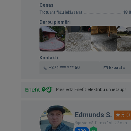
Cenas
Trotuāra flīžu ieklāšana
18,
Darbu piemēri
Kontakti
+371 *** *** 50
E-pasts
Pieslēdz Enefit elektrību un ietaupi!
Edmunds S.
5.0
Bija vietnē: Pirms 1st. 27 min.
PRO