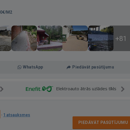
00€/M2
+81
WhatsApp
Piedāvāt pasūtījumu
Elektroauto ātrās uzlādes tīkls
·
1 atsauksmes
PIEDĀVĀT PASŪTĪJUMU