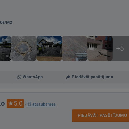
00€/M2
+5
WhatsApp
Piedāvāt pasūtījumu
ko
5.0
·
13 atsauksmes
PIEDĀVĀT PASŪTĪJUMU