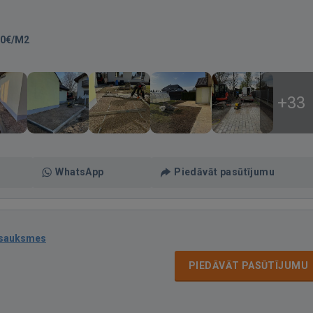
00€/M2
+33
WhatsApp
Piedāvāt pasūtījumu
tsauksmes
PIEDĀVĀT PASŪTĪJUMU