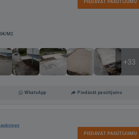
PIEDĀVĀT PASŪTĪJUMU
50€/M2
+33
WhatsApp
Piedāvāt pasūtījumu
tsauksmes
PIEDĀVĀT PASŪTĪJUMU