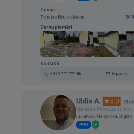
Cenas
Trotuāra flīžu ieklāšana
50,
Darbu piemēri
Kontakti
+371 *** *** 86
E-pasts
Uldis A.
5.0
·
33 a
Bija vietnē: Pirms 2st. 21 min.
Latviski, По-русски, English
PRO