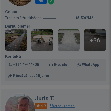
PRO
Cenas
Trotuāra flīžu ieklāšana
15-50€/M2
Darbu piemēri
+36
Kontakti
+371 *** *** 25
E-pasts
WhatsApp
Piedāvāt pasūtījumu
Juris T.
4.9
·
58 atsauksmes