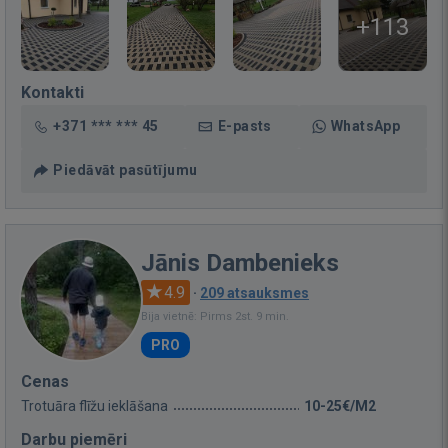
+113
Kontakti
+371 *** *** 45
E-pasts
WhatsApp
Piedāvāt pasūtījumu
Jānis Dambenieks
4.9
·
209 atsauksmes
Bija vietnē: Pirms 2st. 9 min.
PRO
Cenas
Trotuāra flīžu ieklāšana
10-25€/M2
Darbu piemēri