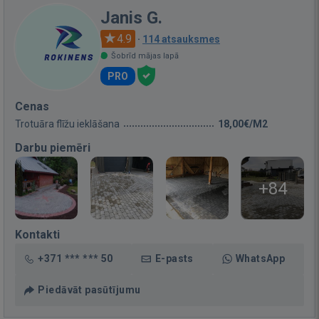
Janis G.
4.9
·
114 atsauksmes
Šobrīd mājas lapā
PRO
Cenas
Trotuāra flīžu ieklāšana
18,00€/M2
Darbu piemēri
+84
Kontakti
+371 *** *** 50
E-pasts
WhatsApp
Piedāvāt pasūtījumu