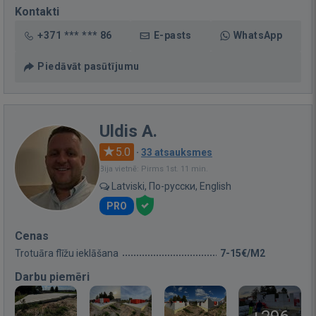
Kontakti
+371 *** *** 86
E-pasts
WhatsApp
Piedāvāt pasūtījumu
Uldis A.
5.0
·
33 atsauksmes
Bija vietnē: Pirms 1st. 11 min.
Latviski, По-русски, English
PRO
Cenas
Trotuāra flīžu ieklāšana
7-15€/M2
Darbu piemēri