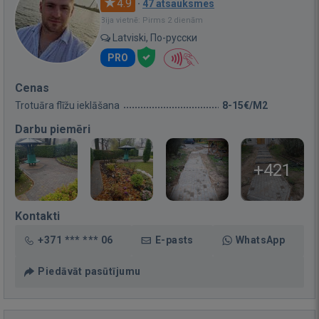
4.9
·
47 atsauksmes
Bija vietnē: Pirms 2 dienām
Latviski, По-русски
PRO
Cenas
Trotuāra flīžu ieklāšana
8-15€/M2
Darbu piemēri
+421
Kontakti
+371 *** *** 06
E-pasts
WhatsApp
Piedāvāt pasūtījumu