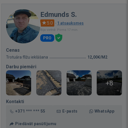
Edmunds S.
5.0
·
1 atsauksmes
Bija vietnē: Pirms 17 min.
PRO
Cenas
Trotuāra flīžu ieklāšana
12,00€/M2
Darbu piemēri
+8
Kontakti
+371 *** *** 55
E-pasts
WhatsApp
Piedāvāt pasūtījumu