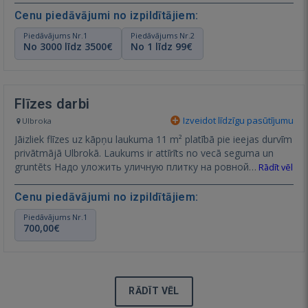
Cenu piedāvājumi no izpildītājiem:
Piedāvājums Nr.1
Piedāvājums Nr.2
No 3000 līdz 3500€
No 1 līdz 99€
Flīzes darbi
Izveidot līdzīgu pasūtījumu
Ulbroka
Jāizliek flīzes uz kāpņu laukuma 11 m² platībā pie ieejas durvīm
privātmājā Ulbrokā. Laukums ir attīrīts no vecā seguma un
gruntēts Надо уложить уличную плитку на ровной…
Rādīt vēl
Cenu piedāvājumi no izpildītājiem:
Piedāvājums Nr.1
700,00€
RĀDĪT VĒL