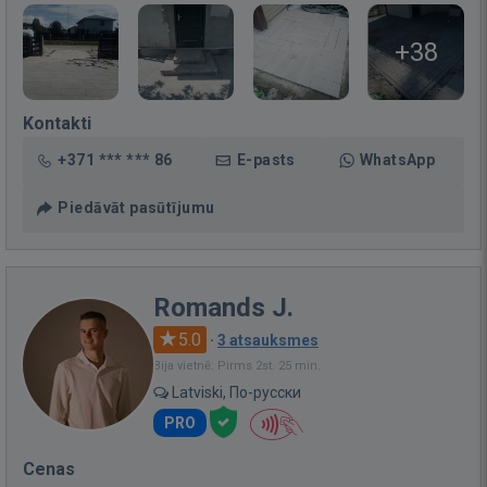
+38
Kontakti
+371 *** *** 86
E-pasts
WhatsApp
Piedāvāt pasūtījumu
Romands J.
5.0
·
3 atsauksmes
Bija vietnē: Pirms 2st. 25 min.
Latviski, По-русски
PRO
Cenas