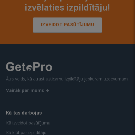
izvēlaties izpildītāju!
IZVEIDOT PASŪTĪJUMU
Ātrs veids, kā atrast uzticamu izpildītāju jebkuram uzdevumam.
Vairāk par mums
Kā tas darbojas
Kā izveidot pasūtījumu
Kā kļūt par izpildītāju