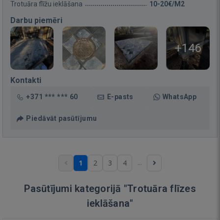
Trotuāra flīžu ieklāšana
10-20€/M2
Darbu piemēri
+146
Kontakti
+371 *** *** 60
E-pasts
WhatsApp
Piedāvāt pasūtījumu
...
1
2
3
4
Pasūtījumi kategorijā "Trotuāra flīzes
ieklāšana"