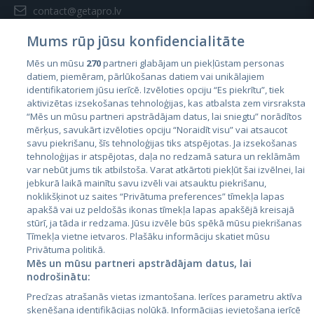
contact@getapro.lv
Mums rūp jūsu konfidencialitāte
Mēs un mūsu
270
partneri glabājam un piekļūstam personas
datiem, piemēram, pārlūkošanas datiem vai unikālajiem
identifikatoriem jūsu ierīcē. Izvēloties opciju “Es piekrītu”, tiek
Valstis
aktivizētas izsekošanas tehnoloģijas, kas atbalsta zem virsraksta
Igaunija
“Mēs un mūsu partneri apstrādājam datus, lai sniegtu” norādītos
mērķus, savukārt izvēloties opciju “Noraidīt visu” vai atsaucot
Latvija
savu piekrišanu, šīs tehnoloģijas tiks atspējotas. Ja izsekošanas
tehnoloģijas ir atspējotas, daļa no redzamā satura un reklāmām
Lietuva
var nebūt jums tik atbilstoša. Varat atkārtoti piekļūt šai izvēlnei, lai
jebkurā laikā mainītu savu izvēli vai atsauktu piekrišanu,
noklikšķinot uz saites “Privātuma preferences” tīmekļa lapas
apakšā vai uz peldošās ikonas tīmekļa lapas apakšējā kreisajā
stūrī, ja tāda ir redzama. Jūsu izvēle būs spēkā mūsu piekrišanas
Tīmekļa vietne ietvaros. Plašāku informāciju skatiet mūsu
Privātuma politikā.
Mēs un mūsu partneri apstrādājam datus, lai
nodrošinātu:
City24.lv
CVbankas.lt
Precīzas atrašanās vietas izmantošana. Ierīces parametru aktīva
City24.ee
Kainos.lt
skenēšana identifikācijas nolūkā. Informācijas ievietošana ierīcē