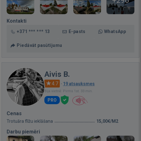
+296
Kontakti
+371 *** *** 13
E-pasts
WhatsApp
Piedāvāt pasūtījumu
Aivis B.
4.7
·
19 atsauksmes
Bija vietnē: Pirms 1st. 33 min.
PRO
Cenas
Trotuāra flīžu ieklāšana
15,00€/M2
Darbu piemēri