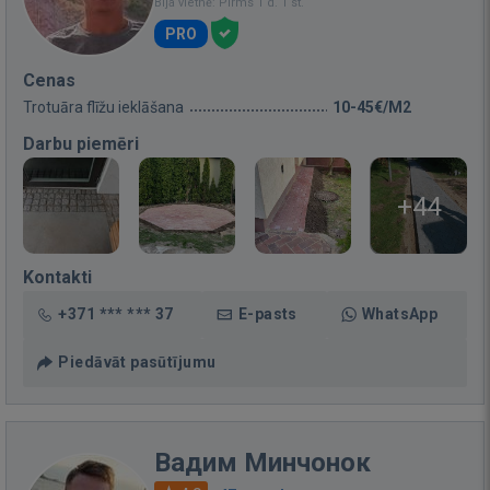
Bija vietnē: Pirms 1 d. 1 st.
PRO
Cenas
Trotuāra flīžu ieklāšana
10-45€/M2
Darbu piemēri
+44
Kontakti
+371 *** *** 37
E-pasts
WhatsApp
Piedāvāt pasūtījumu
Вадим Минчонок