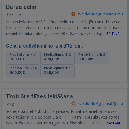
Dārza celiņi
Izveidot līdzīgu pasūtījumu
Jūrmala
Nepieciešams noflīzēt dārza celiņu uz esošajām smiltīm veco
flīžu vietā. Visi materiāli jau uz vietas, malas nomērītas. Pašam
nepietiek laika pabeigt. Flīzes 50x50x7cm, sver 30kg…
Rādīt vēl
Cenu piedāvājumi no izpildītājiem:
Piedāvājums Nr.1
Piedāvājums Nr.2
Piedāvājums Nr.3
300,00€
400,00€
300,00€
Piedāvājums Nr.4
Piedāvājums Nr.5
300,00€
250,00€
Trotuāra flīzes ieklāšana
Izveidot līdzīgu pasūtījumu
Rīga
Iespēja paspēt šobrīd plus grādos. Privātmājai iebrauktuves
sakārtošana (pie Spices) Darbi: 1. ~10 m² iebrauktuves zonas
sakārtošana pie vārtiem (grants + šķembas + blietē…
Rādīt vēl