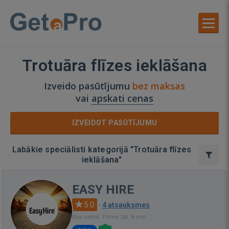
Trotuāra flīzes ieklāšana
Izveido pasūtījumu
bez maksas
vai
apskati cenas
IZVEIDOT PASŪTĪJUMU
Labākie speciālisti kategorijā "Trotuāra flīzes
ieklāšana"
EASY HIRE
5.0
·
4 atsauksmes
Bija vietnē: Pirms 2st. 8 min.