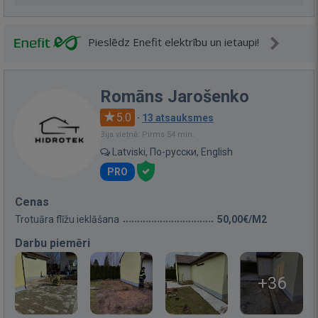
Pieslēdz Enefit elektrību un ietaupi!
Romāns Jarošenko
5.0
·
13 atsauksmes
Bija vietnē: Pirms 54 min.
Latviski, По-русски, English
PRO
Cenas
Trotuāra flīžu ieklāšana
50,00€/M2
Darbu piemēri
+36