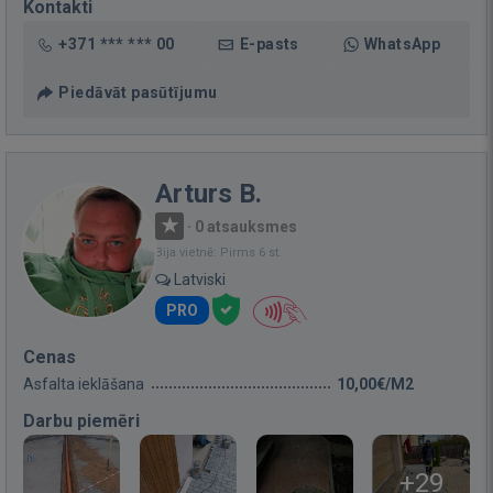
Kontakti
+371 *** *** 00
E-pasts
WhatsApp
Piedāvāt pasūtījumu
Arturs B.
·
0 atsauksmes
Bija vietnē: Pirms 6 st.
Latviski
PRO
Cenas
Asfalta ieklāšana
10,00€/M2
Darbu piemēri
+29