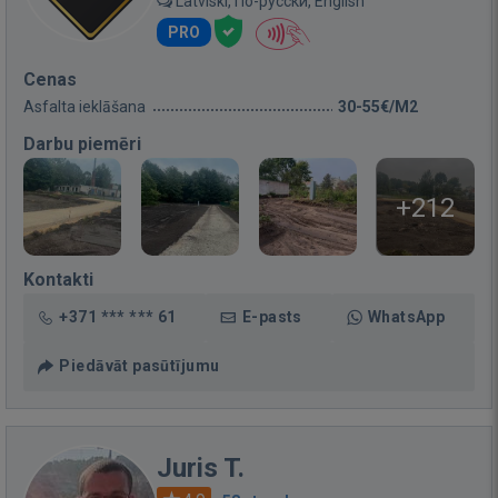
Latviski, По-русски, English
PRO
Cenas
Asfalta ieklāšana
30-55€/M2
Darbu piemēri
+212
Kontakti
+371 *** *** 61
E-pasts
WhatsApp
Piedāvāt pasūtījumu
Juris T.