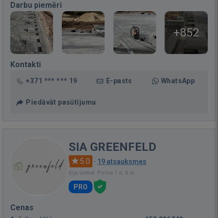
Darbu piemēri
+852
Kontakti
+371 *** *** 19
E-pasts
WhatsApp
Piedāvāt pasūtījumu
SIA GREENFELD
5.0
·
19 atsauksmes
Bija vietnē: Pirms 1 d. 6 st.
PRO
Cenas