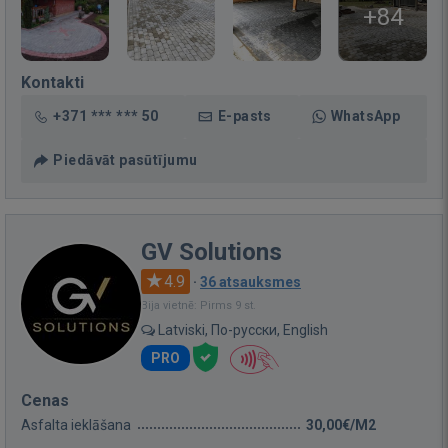
+84
Kontakti
+371 *** *** 50
E-pasts
WhatsApp
Piedāvāt pasūtījumu
GV Solutions
4.9
·
36 atsauksmes
Bija vietnē: Pirms 9 st.
Latviski, По-русски, English
PRO
Cenas
Asfalta ieklāšana
30,00€/M2