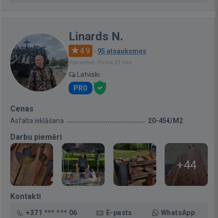
Linards N.
4.9
·
95 atsauksmes
Bija vietnē: Pirms 27 min.
Latviski
PRO
Cenas
Asfalta ieklāšana
20-45€/M2
Darbu piemēri
+44
Kontakti
+371 *** *** 06
E-pasts
WhatsApp