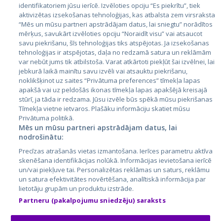
identifikatoriem jūsu ierīcē. Izvēloties opciju “Es piekrītu”, tiek
Valstis
aktivizētas izsekošanas tehnoloģijas, kas atbalsta zem virsraksta
Igaunija
“Mēs un mūsu partneri apstrādājam datus, lai sniegtu” norādītos
mērķus, savukārt izvēloties opciju “Noraidīt visu” vai atsaucot
Latvija
savu piekrišanu, šīs tehnoloģijas tiks atspējotas. Ja izsekošanas
tehnoloģijas ir atspējotas, daļa no redzamā satura un reklāmām
Lietuva
var nebūt jums tik atbilstoša. Varat atkārtoti piekļūt šai izvēlnei, lai
jebkurā laikā mainītu savu izvēli vai atsauktu piekrišanu,
noklikšķinot uz saites “Privātuma preferences” tīmekļa lapas
apakšā vai uz peldošās ikonas tīmekļa lapas apakšējā kreisajā
stūrī, ja tāda ir redzama. Jūsu izvēle būs spēkā mūsu piekrišanas
Tīmekļa vietne ietvaros. Plašāku informāciju skatiet mūsu
Privātuma politikā.
Mēs un mūsu partneri apstrādājam datus, lai
nodrošinātu:
City24.lv
CVbankas.lt
Precīzas atrašanās vietas izmantošana. Ierīces parametru aktīva
City24.ee
Kainos.lt
skenēšana identifikācijas nolūkā. Informācijas ievietošana ierīcē
un/vai piekļuve tai. Personalizētas reklāmas un saturs, reklāmu
GetaPro.lv
Paslaugos.lt
un satura efektivitātes novērtēšana, analītiskā informācija par
GetaPro.ee
auto24.ee
lietotāju grupām un produktu izstrāde.
Skelbiu.lt
KV.ee
Partneru (pakalpojumu sniedzēju) saraksts
Autoplius.lt
Osta.ee
Aruodas.lt
KuldneBörs.ee