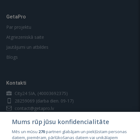
GetaPro
Par projektu
Atgriezeniskā saite
Jautājumi un atbildes
Blogs
Kontakti
City24 SIA, (40003692375)
28259069
(darba dien. 09-17)
contact@getapro.lv
Mums rūp jūsu konfidencialitāte
Mēs un mūsu
270
partneri glabājam un piekļūstam personas
datiem, piemēram, pārlūkošanas datiem vai unikālajiem