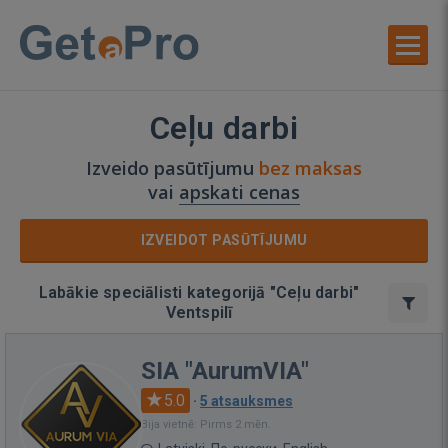
Ceļu darbi
Izveido pasūtījumu
bez maksas
vai
apskati cenas
IZVEIDOT PASŪTĪJUMU
Labākie speciālisti kategorijā "Ceļu darbi"
Ventspilī
SIA "AurumVIA"
5.0
·
5 atsauksmes
Bija vietnē: Pirms 2 mēn.