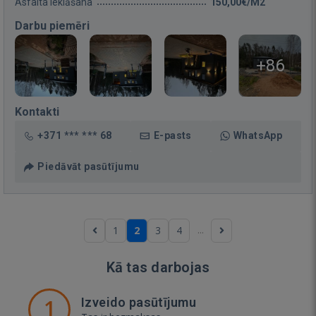
Asfalta ieklāšana
150,00€/M2
Darbu piemēri
+86
Kontakti
+371 *** *** 68
E-pasts
WhatsApp
Piedāvāt pasūtījumu
...
1
2
3
4
Kā tas darbojas
1
Izveido pasūtījumu