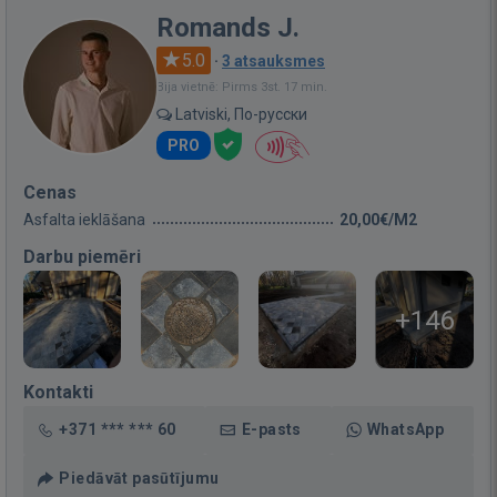
Romands J.
5.0
·
3 atsauksmes
Bija vietnē: Pirms 3st. 17 min.
Latviski, По-русски
PRO
Cenas
Asfalta ieklāšana
20,00€/M2
Darbu piemēri
+146
Kontakti
+371 *** *** 60
E-pasts
WhatsApp
Piedāvāt pasūtījumu