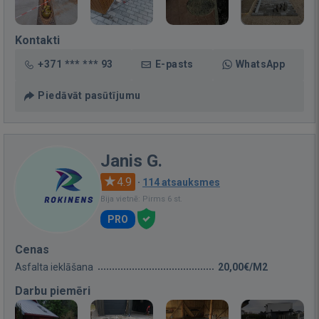
Kontakti
+371 *** *** 93
E-pasts
WhatsApp
Piedāvāt pasūtījumu
Janis G.
4.9
·
114 atsauksmes
Bija vietnē: Pirms 6 st.
PRO
Cenas
Asfalta ieklāšana
20,00€/M2
Darbu piemēri