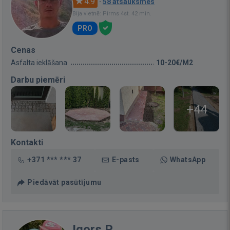
4.9
·
58 atsauksmes
Bija vietnē: Pirms 4st. 42 min.
PRO
Cenas
Asfalta ieklāšana
10-20€/M2
Darbu piemēri
+44
Kontakti
+371 *** *** 37
E-pasts
WhatsApp
Piedāvāt pasūtījumu
Igors P.