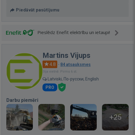
Piedāvāt pasūtījumu
Pieslēdz Enefit elektrību un ietaupi!
Martins Vijups
4.8
·
84 atsauksmes
Bija vietnē: Pirms 6 st.
Latviski, По-русски, English
PRO
Darbu piemēri
+25