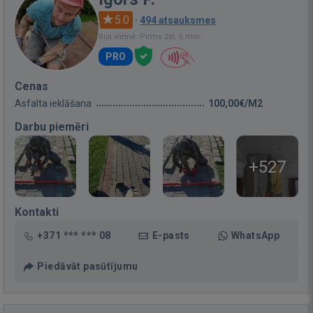
5.0
·
494 atsauksmes
Bija vietnē: Pirms 2st. 6 min.
PRO
Cenas
Asfalta ieklāšana
100,00€/M2
Darbu piemēri
+527
Kontakti
+371 *** *** 08
E-pasts
WhatsApp
Piedāvāt pasūtījumu