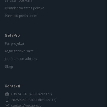
Servisa noteikumi
Konfidencialitātes politika
Pārvaldīt preferences
GetaPro
Par projektu
Atgriezeniskā saite
Jautājumi un atbildes
Blogs
Kontakti
City24 SIA, (40003692375)
28259069
(darba dien. 09-17)
contact@getapro.lv