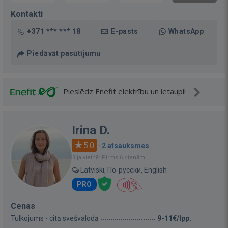
Kontakti
+371 *** *** 18
E-pasts
WhatsApp
Piedāvāt pasūtījumu
Pieslēdz Enefit elektrību un ietaupi!
Irina D.
5.0
·
2 atsauksmes
Bija vietnē: Pirms 6 dienām
Latviski, По-русски, English
PRO
Cenas
Tulkojums - citā svešvalodā
9-11€/lpp.