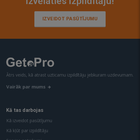
izvēlaties izpildītāju!
IZVEIDOT PASŪTĪJUMU
Ātrs veids, kā atrast uzticamu izpildītāju jebkuram uzdevumam.
Vairāk par mums
Kā tas darbojas
Kā izveidot pasūtījumu
Kā kļūt par izpildītāju