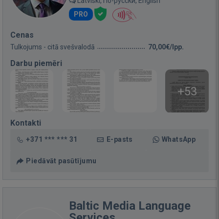
Latviski, По-русски, English
PRO
Cenas
Tulkojums - citā svešvalodā
70,00€/lpp.
Darbu piemēri
+53
Kontakti
+371 *** *** 31
E-pasts
WhatsApp
Piedāvāt pasūtījumu
Baltic Media Language
Services