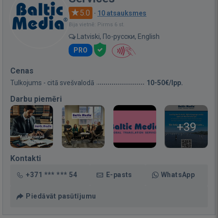
5.0
·
10 atsauksmes
Bija vietnē: Pirms 6 st.
Latviski, По-русски, English
PRO
Cenas
Tulkojums - citā svešvalodā
10-50€/lpp.
Darbu piemēri
+39
Kontakti
+371 *** *** 54
E-pasts
WhatsApp
Piedāvāt pasūtījumu