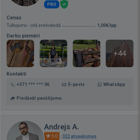
PRO
Cenas
Tulkojums - citā svešvalodā
1,00€/lpp.
Darbu piemēri
+44
Kontakti
+371 *** *** 06
E-pasts
WhatsApp
Piedāvāt pasūtījumu
Andrejs A.
5.0
·
322 atsauksmes