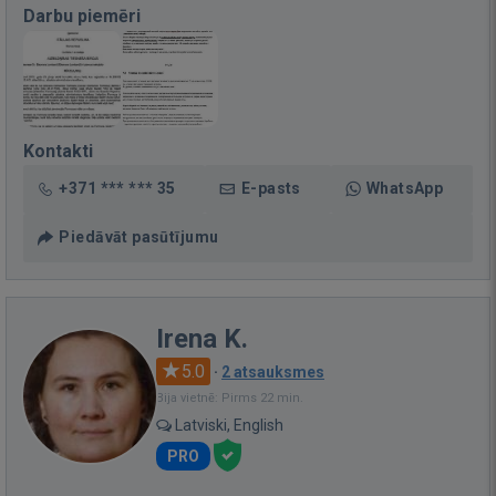
Darbu piemēri
Kontakti
+371 *** *** 35
E-pasts
WhatsApp
Piedāvāt pasūtījumu
Irena K.
5.0
·
2 atsauksmes
Bija vietnē: Pirms 22 min.
Latviski, English
PRO