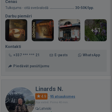
Cenas
Tulkojums - citā svešvalodā
30-50€/lpp.
Darbu piemēri
+51
Kontakti
+337 *** *** 21
E-pasts
WhatsApp
Piedāvāt pasūtījumu
Linards N.
4.9
·
95 atsauksmes
Bija vietnē: Pirms 40 min.
Latviski