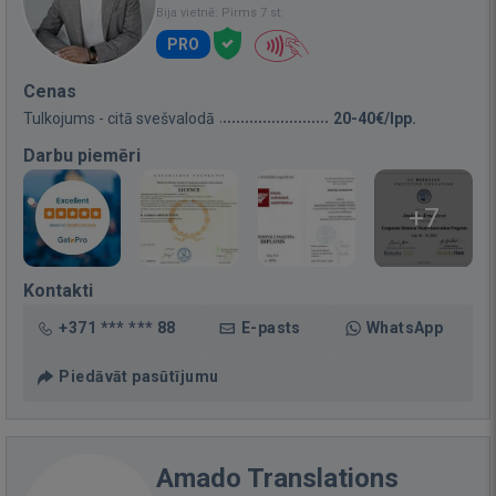
Bija vietnē: Pirms 7 st.
PRO
Cenas
Tulkojums - citā svešvalodā
20-40€/lpp.
Darbu piemēri
+7
Kontakti
+371 *** *** 88
E-pasts
WhatsApp
Piedāvāt pasūtījumu
Amado Translations