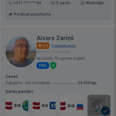
+371 *** *** 54
E-pasts
WhatsApp
Piedāvāt pasūtījumu
Aivars Zariņš
5.0
·
5 atsauksmes
Bija vietnē: Pirms 3 mēn.
Latviski, По-русски, English
PRO
Cenas
Tulkojums - citā svešvalodā
24-35€/lpp.
Darbu piemēri
+1