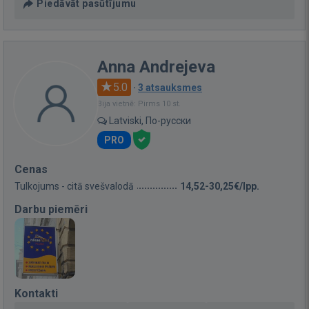
Piedāvāt pasūtījumu
Anna Andrejeva
5.0
·
3 atsauksmes
Bija vietnē: Pirms 10 st.
Latviski, По-русски
PRO
Cenas
Tulkojums - citā svešvalodā
14,52-30,25€/lpp.
Darbu piemēri
Kontakti