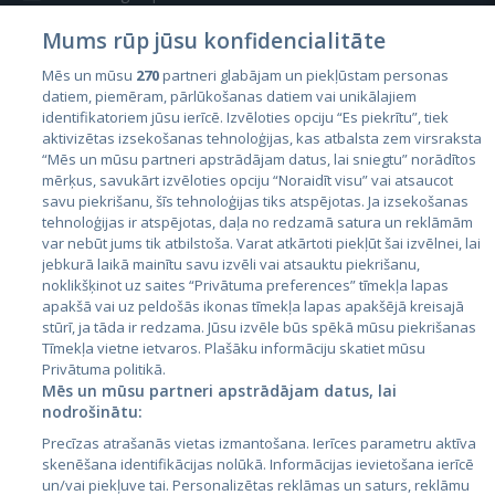
Mums rūp jūsu konfidencialitāte
Mēs un mūsu
270
partneri glabājam un piekļūstam personas
datiem, piemēram, pārlūkošanas datiem vai unikālajiem
identifikatoriem jūsu ierīcē. Izvēloties opciju “Es piekrītu”, tiek
Valstis
aktivizētas izsekošanas tehnoloģijas, kas atbalsta zem virsraksta
Igaunija
“Mēs un mūsu partneri apstrādājam datus, lai sniegtu” norādītos
mērķus, savukārt izvēloties opciju “Noraidīt visu” vai atsaucot
Latvija
savu piekrišanu, šīs tehnoloģijas tiks atspējotas. Ja izsekošanas
tehnoloģijas ir atspējotas, daļa no redzamā satura un reklāmām
Lietuva
var nebūt jums tik atbilstoša. Varat atkārtoti piekļūt šai izvēlnei, lai
jebkurā laikā mainītu savu izvēli vai atsauktu piekrišanu,
noklikšķinot uz saites “Privātuma preferences” tīmekļa lapas
apakšā vai uz peldošās ikonas tīmekļa lapas apakšējā kreisajā
stūrī, ja tāda ir redzama. Jūsu izvēle būs spēkā mūsu piekrišanas
Tīmekļa vietne ietvaros. Plašāku informāciju skatiet mūsu
Privātuma politikā.
Mēs un mūsu partneri apstrādājam datus, lai
nodrošinātu:
City24.lv
CVbankas.lt
Precīzas atrašanās vietas izmantošana. Ierīces parametru aktīva
City24.ee
Kainos.lt
skenēšana identifikācijas nolūkā. Informācijas ievietošana ierīcē
un/vai piekļuve tai. Personalizētas reklāmas un saturs, reklāmu
GetaPro.lv
Paslaugos.lt