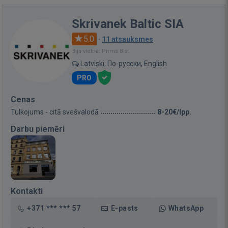
Skrivanek Baltic SIA
5.0
·
11 atsauksmes
Bija vietnē: Pirms 8 st.
Latviski, По-русски, English
PRO
Cenas
Tulkojums - citā svešvalodā
8-20€/lpp.
Darbu piemēri
Kontakti
+371 *** *** 57
E-pasts
WhatsApp