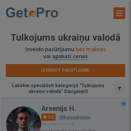
Tulkojums ukraiņu valodā
Izveido pasūtījumu
bez maksas
vai
apskati cenas
IZVEIDOT PASŪTĪJUMU
Labākie speciālisti kategorijā "Tulkojums
ukraiņu valodā" Daugavpilī
Arsenijs H.
5.0
·
188 atsauksmes
Bija vietnē: Pirms 5 st.