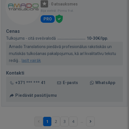
·
0 atsauksmes
Bija vietnē: Pirms 9 st.
PRO
Cenas
Tulkojums - citā svešvalodā
10-30€/lpp.
Amado Translations piedāvā profesionālus rakstiskās un
mutiskās tulkošanas pakalpojumus, kā arī kvalitatīvu tekstu
rediģ...
lasīt vairāk
Kontakti
+371 *** *** 41
E-pasts
WhatsApp
Piedāvāt pasūtījumu
...
1
2
3
4