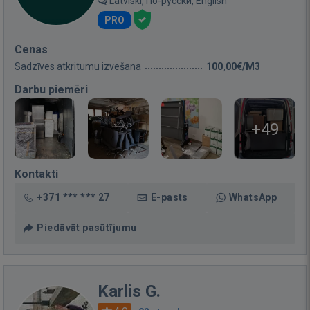
Latviski, По-русски, English
PRO
Cenas
Sadzīves atkritumu izvešana
100,00€/M3
Darbu piemēri
+49
Kontakti
+371 *** *** 27
E-pasts
WhatsApp
Piedāvāt pasūtījumu
Karlis G.