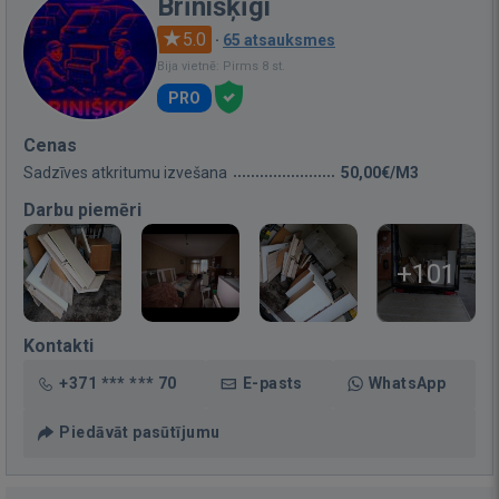
Brīnišķīgi
5.0
·
65 atsauksmes
Bija vietnē: Pirms 8 st.
PRO
Cenas
Sadzīves atkritumu izvešana
50,00€/M3
Darbu piemēri
+101
Kontakti
+371 *** *** 70
E-pasts
WhatsApp
Piedāvāt pasūtījumu