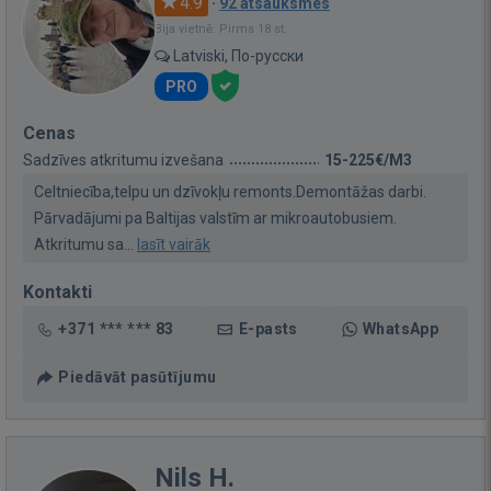
4.9
·
92 atsauksmes
Bija vietnē: Pirms 18 st.
Latviski, По-русски
PRO
Cenas
Sadzīves atkritumu izvešana
15-225€/M3
Celtniecība,telpu un dzīvokļu remonts.Demontāžas darbi.
Pārvadājumi pa Baltijas valstīm ar mikroautobusiem.
Atkritumu sa...
lasīt vairāk
Kontakti
+371 *** *** 83
E-pasts
WhatsApp
Piedāvāt pasūtījumu
Nils H.