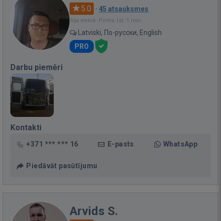
5.0
·
45 atsauksmes
Bija vietnē: Pirms 1st. 1 min.
Latviski, По-русски, English
PRO
Darbu piemēri
Kontakti
+371 *** *** 16
E-pasts
WhatsApp
Piedāvāt pasūtījumu
Arvids S.