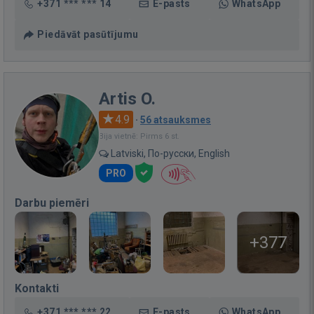
+371 *** *** 14
E-pasts
WhatsApp
Piedāvāt pasūtījumu
Artis O.
4.9
·
56 atsauksmes
Bija vietnē: Pirms 6 st.
Latviski, По-русски, English
PRO
Darbu piemēri
+377
Kontakti
+371 *** *** 22
E-pasts
WhatsApp