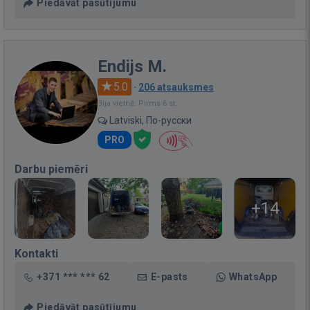
Piedāvāt pasūtījumu
Endijs M.
5.0
·
206 atsauksmes
Bija vietnē: Pirms 6 st.
Latviski, По-русски
PRO
Darbu piemēri
+14
Kontakti
+371 *** *** 62
E-pasts
WhatsApp
Piedāvāt pasūtījumu