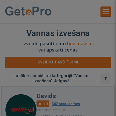
Vannas izvešana
Izveido pasūtījumu
bez maksas
vai
apskati cenas
IZVEIDOT PASŪTĪJUMU
Labākie speciālisti kategorijā "Vannas
izvešana" Jelgavā
Dāvids
5.0
·
362 atsauksmes
Bija vietnē: Pirms 9 st.