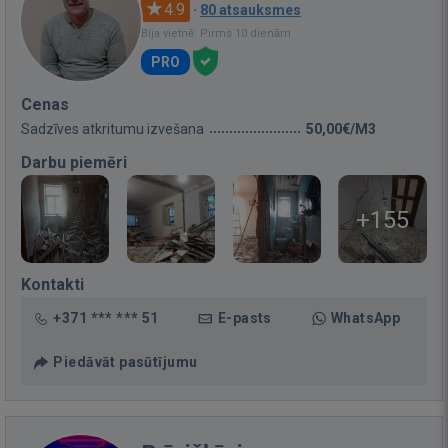
4.9
·
80 atsauksmes
Bija vietnē: Pirms 10 dienām
PRO
Cenas
Sadzīves atkritumu izvešana
50,00€/M3
Darbu piemēri
+155
Kontakti
+371 *** *** 51
E-pasts
WhatsApp
Piedāvāt pasūtījumu