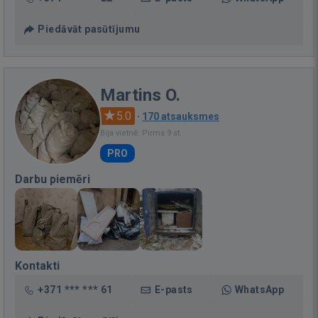
Piedāvāt pasūtījumu
Martins O.
5.0
·
170 atsauksmes
Bija vietnē: Pirms 9 st.
PRO
Darbu piemēri
Kontakti
+371 *** *** 61
E-pasts
WhatsApp