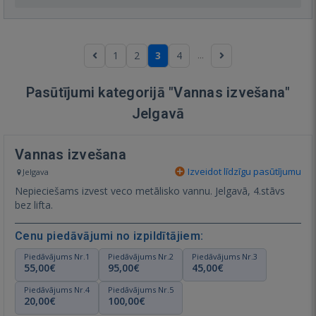
...
1
2
3
4
Pasūtījumi kategorijā "Vannas izvešana"
Jelgavā
Vannas izvešana
Izveidot līdzīgu pasūtījumu
Jelgava
Nepieciešams izvest veco metālisko vannu. Jelgavā, 4.stāvs
bez lifta.
Cenu piedāvājumi no izpildītājiem:
Piedāvājums Nr.1
Piedāvājums Nr.2
Piedāvājums Nr.3
55,00€
95,00€
45,00€
Piedāvājums Nr.4
Piedāvājums Nr.5
20,00€
100,00€