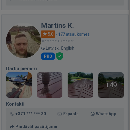
Martins K.
5.0
·
177 atsauksmes
Bija vietnē: Pirms 8 st.
Latviski, English
PRO
Darbu piemēri
+49
Kontakti
+371 *** *** 30
E-pasts
WhatsApp
Piedāvāt pasūtījumu