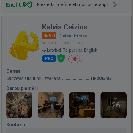
Pieslēdz Enefit elektrību un ietaupi!
Kalvis Ceizins
5.0
·
1 atsauksmes
Bija vietnē: Pirms 1 d. 18 st.
Latviski, По-русски, English
PRO
Cenas
Sadzīves atkritumu izvešana
10-20€/M3
Darbu piemēri
+26
Kontakti