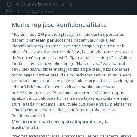
28259069
(darba dien. 09-17)
contact@getapro.lv
Mums rūp jūsu konfidencialitāte
Mēs un mūsu
270
partneri glabājam un piekļūstam personas
datiem, piemēram, pārlūkošanas datiem vai unikālajiem
identifikatoriem jūsu ierīcē. Izvēloties opciju “Es piekrītu”, tiek
Valstis
aktivizētas izsekošanas tehnoloģijas, kas atbalsta zem virsraksta
Igaunija
“Mēs un mūsu partneri apstrādājam datus, lai sniegtu” norādītos
mērķus, savukārt izvēloties opciju “Noraidīt visu” vai atsaucot
Latvija
savu piekrišanu, šīs tehnoloģijas tiks atspējotas. Ja izsekošanas
tehnoloģijas ir atspējotas, daļa no redzamā satura un reklāmām
Lietuva
var nebūt jums tik atbilstoša. Varat atkārtoti piekļūt šai izvēlnei, lai
jebkurā laikā mainītu savu izvēli vai atsauktu piekrišanu,
noklikšķinot uz saites “Privātuma preferences” tīmekļa lapas
apakšā vai uz peldošās ikonas tīmekļa lapas apakšējā kreisajā
stūrī, ja tāda ir redzama. Jūsu izvēle būs spēkā mūsu piekrišanas
Tīmekļa vietne ietvaros. Plašāku informāciju skatiet mūsu
Privātuma politikā.
Mēs un mūsu partneri apstrādājam datus, lai
nodrošinātu:
City24.lv
CVbankas.lt
Precīzas atrašanās vietas izmantošana. Ierīces parametru aktīva