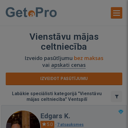
Vienstāvu mājas
celtniecība
Izveido pasūtījumu
bez maksas
vai
apskati cenas
IZVEIDOT PASŪTĪJUMU
Labākie speciālisti kategorijā "Vienstāvu
mājas celtniecība" Ventspilī
Edgars K.
5.0
·
7 atsauksmes