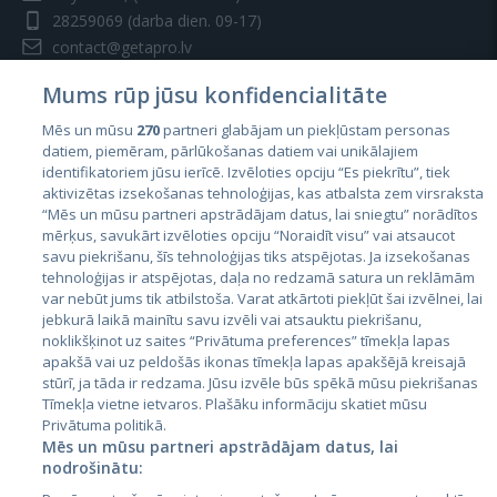
28259069
(darba dien. 09-17)
contact@getapro.lv
Mums rūp jūsu konfidencialitāte
Mēs un mūsu
270
partneri glabājam un piekļūstam personas
datiem, piemēram, pārlūkošanas datiem vai unikālajiem
identifikatoriem jūsu ierīcē. Izvēloties opciju “Es piekrītu”, tiek
Valstis
aktivizētas izsekošanas tehnoloģijas, kas atbalsta zem virsraksta
Igaunija
“Mēs un mūsu partneri apstrādājam datus, lai sniegtu” norādītos
mērķus, savukārt izvēloties opciju “Noraidīt visu” vai atsaucot
Latvija
savu piekrišanu, šīs tehnoloģijas tiks atspējotas. Ja izsekošanas
tehnoloģijas ir atspējotas, daļa no redzamā satura un reklāmām
Lietuva
var nebūt jums tik atbilstoša. Varat atkārtoti piekļūt šai izvēlnei, lai
jebkurā laikā mainītu savu izvēli vai atsauktu piekrišanu,
noklikšķinot uz saites “Privātuma preferences” tīmekļa lapas
apakšā vai uz peldošās ikonas tīmekļa lapas apakšējā kreisajā
stūrī, ja tāda ir redzama. Jūsu izvēle būs spēkā mūsu piekrišanas
Tīmekļa vietne ietvaros. Plašāku informāciju skatiet mūsu
Privātuma politikā.
Mēs un mūsu partneri apstrādājam datus, lai
nodrošinātu:
City24.lv
CVbankas.lt