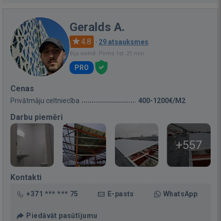
Geralds A.
4.8
·
29 atsauksmes
Bija vietnē: Pirms 1st. 21 min.
PRO
Cenas
Privātmāju celtniecība
400-1200€/M2
Darbu piemēri
+557
Kontakti
+371 *** *** 75
E-pasts
WhatsApp
Piedāvāt pasūtījumu