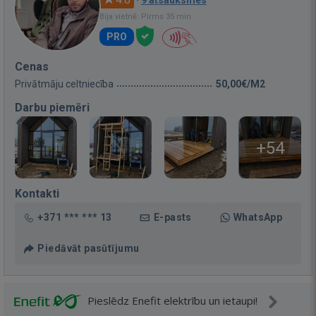
·
9 atsauksmes
Bija vietnē: Pirms 35 min.
PRO
Cenas
Privātmāju celtniecība
50,00€/M2
Darbu piemēri
+54
Kontakti
+371 *** *** 13
E-pasts
WhatsApp
Piedāvāt pasūtījumu
Pieslēdz Enefit elektrību un ietaupi!