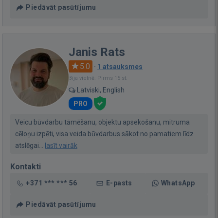
Piedāvāt pasūtījumu
Janis Rats
5.0
·
1 atsauksmes
Bija vietnē: Pirms 15 st.
Latviski, English
PRO
Veicu būvdarbu tāmēšanu, objektu apsekošanu, mitruma
cēloņu izpēti, visa veida būvdarbus sākot no pamatiem līdz
atslēgai...
lasīt vairāk
Kontakti
+371 *** *** 56
E-pasts
WhatsApp
Piedāvāt pasūtījumu