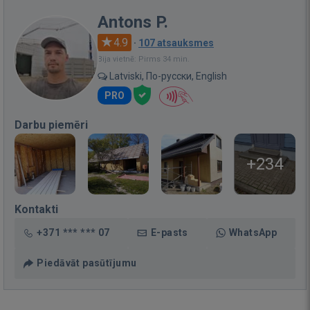
Antons P.
4.9
·
107 atsauksmes
Bija vietnē: Pirms 34 min.
Latviski, По-русски, English
PRO
Darbu piemēri
+234
Kontakti
+371 *** *** 07
E-pasts
WhatsApp
Piedāvāt pasūtījumu