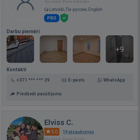
Bija vietnē: Pirms 4 dienām
Latviski, По-русски, English
PRO
Darbu piemēri
+9
Kontakti
+371 *** *** 29
E-pasts
WhatsApp
Piedāvāt pasūtījumu
Elviss C.
5.0
·
19 atsauksmes
Bija vietnē: Pirms 56 min.