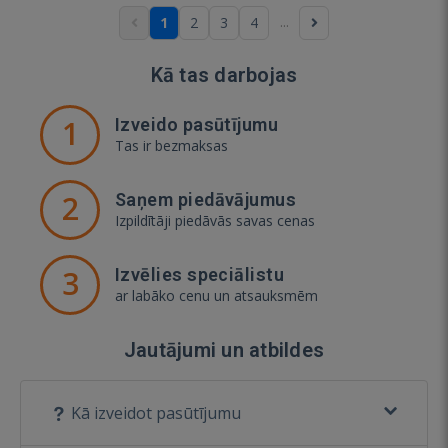
...
1
2
3
4
Kā tas darbojas
1
Izveido pasūtījumu
Tas ir bezmaksas
2
Saņem piedāvājumus
Izpildītāji piedāvās savas cenas
3
Izvēlies speciālistu
ar labāko cenu un atsauksmēm
Jautājumi un atbildes
Kā izveidot pasūtījumu