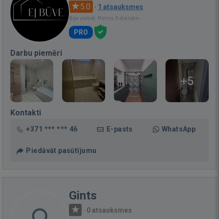
5.0
·
1 atsauksmes
Bija vietnē: Pirms 3 dienām
PRO
Darbu piemēri
+5
Kontakti
+371 *** *** 46
E-pasts
WhatsApp
Piedāvāt pasūtījumu
Gints
·
0 atsauksmes