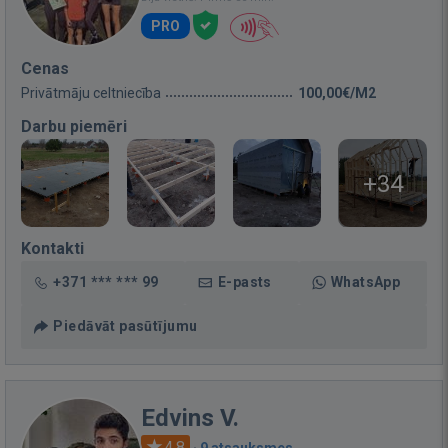
PRO
Cenas
Privātmāju celtniecība
100,00€/M2
Darbu piemēri
+34
Kontakti
+371 *** *** 99
E-pasts
WhatsApp
Piedāvāt pasūtījumu
Edvins V.
4.8