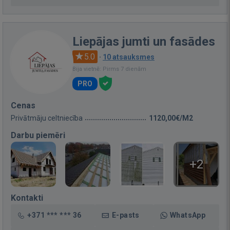
Liepājas jumti un fasādes
5.0
·
10 atsauksmes
Bija vietnē: Pirms 7 dienām
PRO
Cenas
Privātmāju celtniecība
1120,00€/M2
Darbu piemēri
+2
Kontakti
+371 *** *** 36
E-pasts
WhatsApp