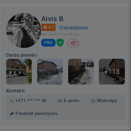
Aivis B.
4.7
·
19 atsauksmes
Bija vietnē: Pirms 18 min.
PRO
Darbu piemēri
+113
Kontakti
+371 *** *** 45
E-pasts
WhatsApp
Piedāvāt pasūtījumu