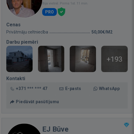
Bija vietnē: Pirms 1st. 11 min.
PRO
Cenas
Privātmāju celtniecība
50,00€/M2
Darbu piemēri
+193
Kontakti
+371 *** *** 47
E-pasts
WhatsApp
Piedāvāt pasūtījumu
EJ Būve