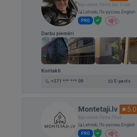
Bija vietnē: Pirms 3st. 3 min.
Latviski, По-русски, English
PRO
Darbu piemēri
Kontakti
+371 *** *** 09
E-pasts
Montetaji.lv
5.0
Bija vietnē: Pirms 19 st.
Latviski, По-русски, English
PRO