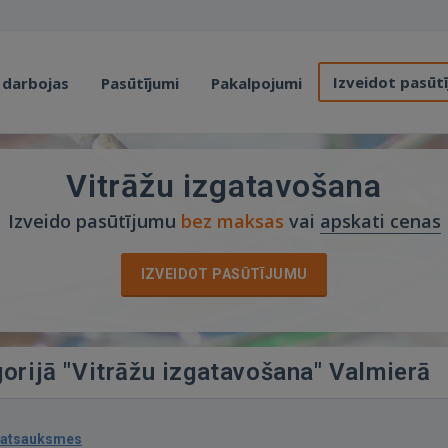
Izveidot pasūt
 darbojas
Pasūtījumi
Pakalpojumi
Vitrāžu izgatavošana
Izveido pasūtījumu
bez maksas
vai
apskati cenas
IZVEIDOT PASŪTĪJUMU
gorijā "Vitrāžu izgatavošana" Valmierā
 atsauksmes