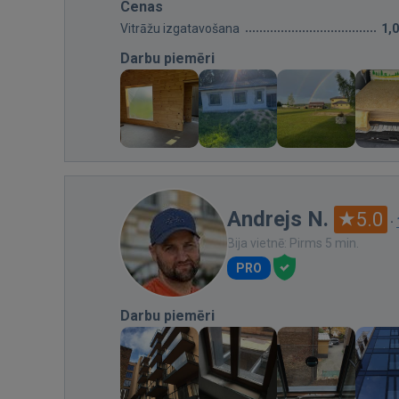
Cenas
Vitrāžu izgatavošana
1,
Darbu piemēri
Andrejs N.
5.0
·
Bija vietnē: Pirms 5 min.
PRO
Darbu piemēri