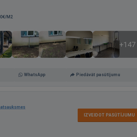
00€/M2
+147
WhatsApp
Piedāvāt pasūtījumu
 atsauksmes
IZVEIDOT PASŪTĪJUMU