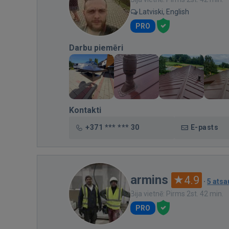
Latviski, English
PRO
Darbu piemēri
Kontakti
+371 *** *** 30
E-pasts
armins
4.9
·
5 ats
Bija vietnē: Pirms 2st. 42 min.
PRO