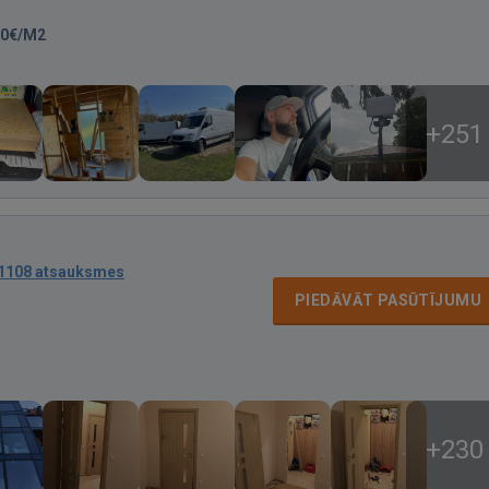
00€/M2
+251
1108 atsauksmes
PIEDĀVĀT PASŪTĪJUMU
+230