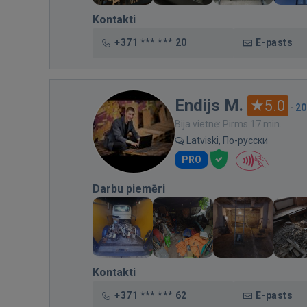
Kontakti
+371 *** *** 20
E-pasts
Endijs M.
5.0
·
20
Bija vietnē: Pirms 17 min.
Latviski, По-русски
PRO
Darbu piemēri
Kontakti
+371 *** *** 62
E-pasts