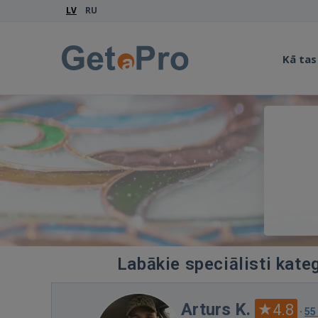
LV
RU
Kā tas
Labākie speciālisti kate
Arturs K.
4.8
·
55