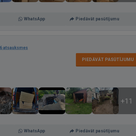
WhatsApp
Piedāvāt pasūtījumu
6 atsauksmes
PIEDĀVĀT PASŪTĪJUMU
+11
WhatsApp
Piedāvāt pasūtījumu