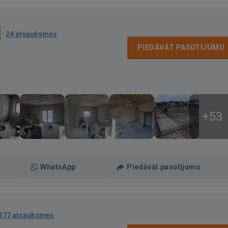
·
24 atsauksmes
PIEDĀVĀT PASŪTĪJUMU
+53
WhatsApp
Piedāvāt pasūtījumu
177 atsauksmes