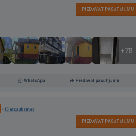
PIEDĀVĀT PASŪTĪJUMU
+78
WhatsApp
Piedāvāt pasūtījumu
·
15 atsauksmes
PIEDĀVĀT PASŪTĪJUMU