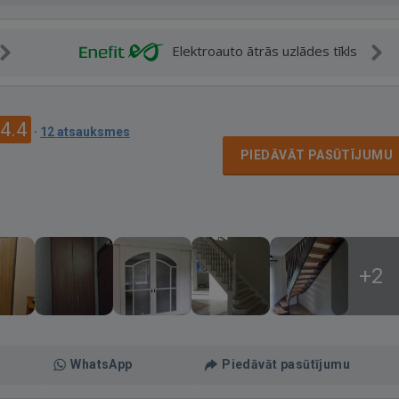
Elektroauto ātrās uzlādes tīkls
4.4
·
12 atsauksmes
PIEDĀVĀT PASŪTĪJUMU
+2
WhatsApp
Piedāvāt pasūtījumu