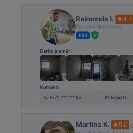
Raimonds I.
4.7
Bija vietnē: Pirms 42 min.
PRO
Darbu piemēri
Kontakti
+371 *** *** 86
E-pasts
Martins K.
5.0
·
Bija vietnē: Pirms 2st. 42 min.