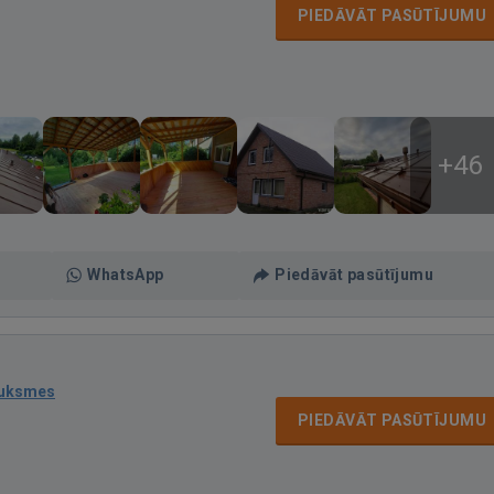
PIEDĀVĀT PASŪTĪJUMU
+46
WhatsApp
Piedāvāt pasūtījumu
auksmes
PIEDĀVĀT PASŪTĪJUMU