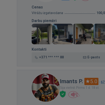
Cenas
Vitrāžu izgatavošana
100,
Darbu piemēri
Kontakti
+371 *** *** 88
E-pasts
Imants P.
5.0
·
67
Bija vietnē: Pirms 1 d. 18 st.