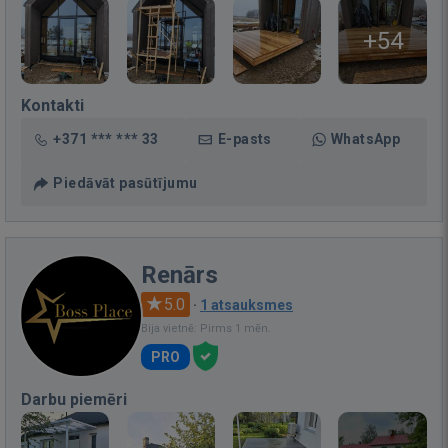
+54
Kontakti
+371 *** *** 33
E-pasts
WhatsApp
Piedāvāt pasūtījumu
Renārs
5.0
·
1 atsauksmes
Bija vietnē: Pirms 1 mēn.
PRO
Darbu piemēri