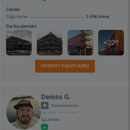
Cenas
Zāģu noma
1-50€/diena
Darbu piemēri
+229
IZVEIDOT PASŪTĪJUMU
Deniss G.
·
0 atsauksmes
Bija vietnē: Pirms 4 mēn.
Latviski