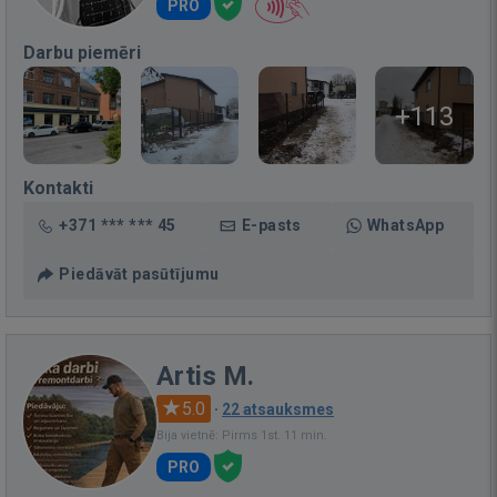
PRO
Darbu piemēri
+113
Kontakti
+371 *** *** 45
E-pasts
WhatsApp
Piedāvāt pasūtījumu
Artis M.
5.0
·
22 atsauksmes
Bija vietnē: Pirms 1st. 11 min.
PRO