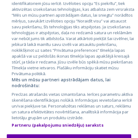
identifikatoriem jūsu ierīcē. Izvēloties opciju “Es piekrītu”, tiek
Valstis
aktivizētas izsekošanas tehnoloģijas, kas atbalsta zem virsraksta
Igaunija
“Mēs un mūsu partneri apstrādājam datus, lai sniegtu” norādītos
mērķus, savukārt izvēloties opciju “Noraidīt visu” vai atsaucot
Latvija
savu piekrišanu, šīs tehnoloģijas tiks atspējotas. Ja izsekošanas
tehnoloģijas ir atspējotas, daļa no redzamā satura un reklāmām
Lietuva
var nebūt jums tik atbilstoša. Varat atkārtoti piekļūt šai izvēlnei, lai
jebkurā laikā mainītu savu izvēli vai atsauktu piekrišanu,
noklikšķinot uz saites “Privātuma preferences” tīmekļa lapas
apakšā vai uz peldošās ikonas tīmekļa lapas apakšējā kreisajā
stūrī, ja tāda ir redzama. Jūsu izvēle būs spēkā mūsu piekrišanas
Tīmekļa vietne ietvaros. Plašāku informāciju skatiet mūsu
Privātuma politikā.
Mēs un mūsu partneri apstrādājam datus, lai
nodrošinātu:
City24.lv
CVbankas.lt
Precīzas atrašanās vietas izmantošana. Ierīces parametru aktīva
City24.ee
Kainos.lt
skenēšana identifikācijas nolūkā. Informācijas ievietošana ierīcē
un/vai piekļuve tai. Personalizētas reklāmas un saturs, reklāmu
GetaPro.lv
Paslaugos.lt
un satura efektivitātes novērtēšana, analītiskā informācija par
GetaPro.ee
auto24.ee
lietotāju grupām un produktu izstrāde.
Skelbiu.lt
KV.ee
Partneru (pakalpojumu sniedzēju) saraksts
Autoplius.lt
Osta.ee
Aruodas.lt
KuldneBörs.ee