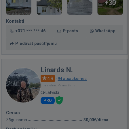
+30
Kontakti
+371 *** *** 46
E-pasts
WhatsApp
Piedāvāt pasūtījumu
Linards N.
4.9
·
94 atsauksmes
Bija vietnē: Pirms 9 min.
Latviski
PRO
Cenas
Zāģu noma
30,00€/diena