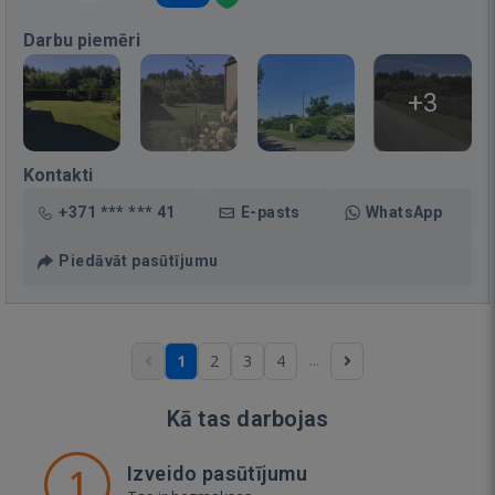
Darbu piemēri
+3
Kontakti
+371 *** *** 41
E-pasts
WhatsApp
Piedāvāt pasūtījumu
...
1
2
3
4
Kā tas darbojas
1
Izveido pasūtījumu