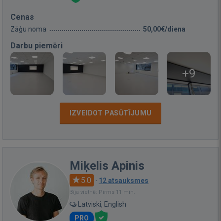
Cenas
Zāģu noma
50,00€/diena
Darbu piemēri
+9
IZVEIDOT PASŪTĪJUMU
Miķelis Apinis
5.0
·
12 atsauksmes
Bija vietnē: Pirms 11 min.
Latviski, English
PRO