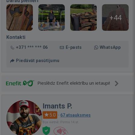
Darbu piemēri
+44
Kontakti
+371 *** *** 06
E-pasts
WhatsApp
Piedāvāt pasūtījumu
Pieslēdz Enefit elektrību un ietaupi!
Imants P.
5.0
·
67 atsauksmes
Bija vietnē: Pirms 14 st.