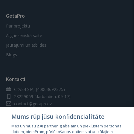
GetaPro
Par projektu
Atgriezeniskā saite
Jautājumi un atbildes
Blogs
Kontakti
City24 SIA, (40003692375)
28259069
(darba dien. 09-17)
contact@getapro.lv
Mums rūp jūsu konfidencialitāte
Mēs un mūsu
270
partneri glabājam un piekļūstam personas
datiem, piemēram, pārlūkošanas datiem vai unikālajiem