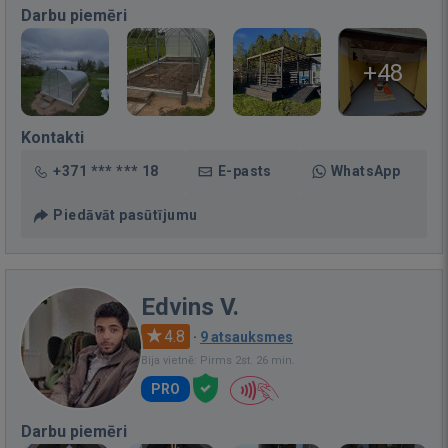
Darbu piemēri
+48
Kontakti
+371 *** *** 18
E-pasts
WhatsApp
Piedāvāt pasūtījumu
Edvins V.
4.8
·
9 atsauksmes
Bija vietnē: Pirms 2st. 26 min.
PRO
Darbu piemēri