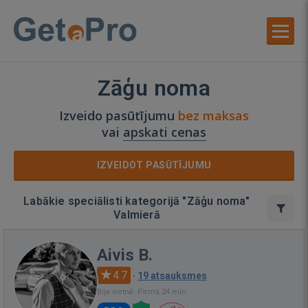
Zāģu noma
Izveido pasūtījumu
bez maksas
vai
apskati cenas
IZVEIDOT PASŪTĪJUMU
Labākie speciālisti kategorijā "Zāģu noma"
Valmierā
Aivis B.
4.7
·
19 atsauksmes
Bija vietnē: Pirms 24 min.