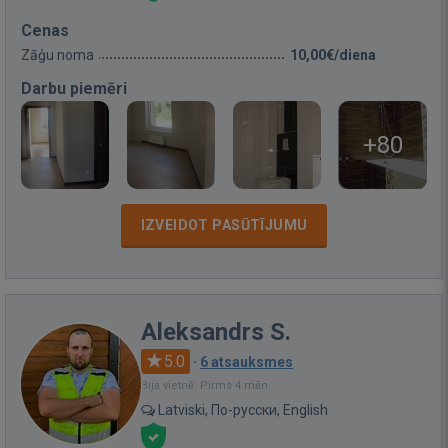
Cenas
Zāģu noma
10,00€/diena
Darbu piemēri
+80
IZVEIDOT PASŪTĪJUMU
Aleksandrs S.
5.0
·
6 atsauksmes
Bija vietnē: Pirms 4 mēn.
Latviski, По-русски, English