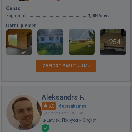
Cenas
Zāģu noma
1,00€/diena
Darbu piemēri
+254
IZVEIDOT PASŪTĪJUMU
Aleksandrs F.
5.0
·
6 atsauksmes
Bija vietnē: Pirms 1 d. 18 st.
Latviski, По-русски, English