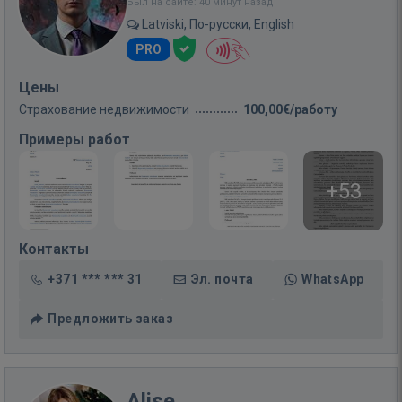
Был на сайте: 40 минут назад
Latviski, По-русски, English
PRO
Цены
Страхование недвижимости
100,00€/работу
Примеры работ
+53
Контакты
+371 *** *** 31
Эл. почта
WhatsApp
Предложить заказ
Alise