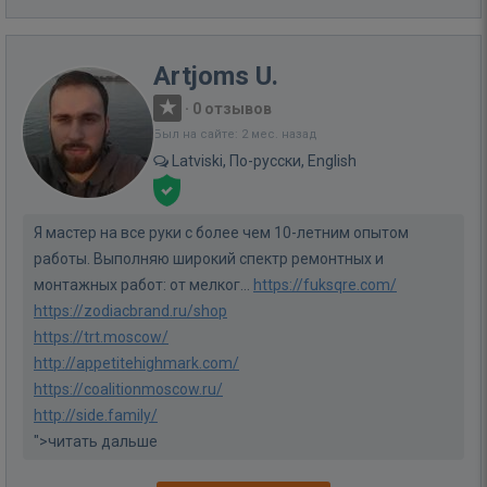
Artjoms U.
·
0 отзывов
Был на сайте: 2 мес. назад
Latviski, По-русски, English
Я мастер на все руки с более чем 10-летним опытом
работы. Выполняю широкий спектр ремонтных и
монтажных работ: от мелког...
https://fuksqre.com/
https://zodiacbrand.ru/shop
https://trt.moscow/
http://appetitehighmark.com/
https://coalitionmoscow.ru/
http://side.family/
">читать дальше