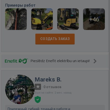
Примеры работ
+46
СОЗДАТЬ ЗАКАЗ
Pieslēdz Enefit elektrību un ietaupi!
Mareks B.
·
0 отзывов
Был на сайте: 2 мес. назад
Прилежный, гибкий, точный в работе и