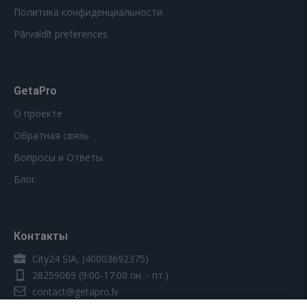
Политика конфиденциальности
Pārvaldīt preferences
GetaPro
О проекте
Обратная связь
Вопросы и Ответы
Блог
Контакты
City24 SIA, (40003692375)
28259069
(9:00-17:00 пн. - пт.)
contact@getapro.lv