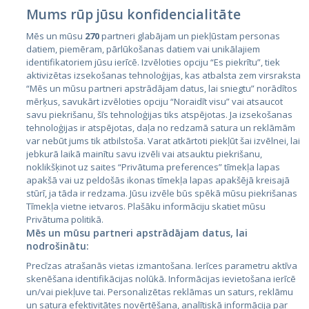
Mums rūp jūsu konfidencialitāte
Mēs un mūsu
270
partneri glabājam un piekļūstam personas
datiem, piemēram, pārlūkošanas datiem vai unikālajiem
identifikatoriem jūsu ierīcē. Izvēloties opciju “Es piekrītu”, tiek
Страны
aktivizētas izsekošanas tehnoloģijas, kas atbalsta zem virsraksta
Эстония
“Mēs un mūsu partneri apstrādājam datus, lai sniegtu” norādītos
mērķus, savukārt izvēloties opciju “Noraidīt visu” vai atsaucot
Латвия
savu piekrišanu, šīs tehnoloģijas tiks atspējotas. Ja izsekošanas
tehnoloģijas ir atspējotas, daļa no redzamā satura un reklāmām
Литва
var nebūt jums tik atbilstoša. Varat atkārtoti piekļūt šai izvēlnei, lai
jebkurā laikā mainītu savu izvēli vai atsauktu piekrišanu,
noklikšķinot uz saites “Privātuma preferences” tīmekļa lapas
apakšā vai uz peldošās ikonas tīmekļa lapas apakšējā kreisajā
stūrī, ja tāda ir redzama. Jūsu izvēle būs spēkā mūsu piekrišanas
Tīmekļa vietne ietvaros. Plašāku informāciju skatiet mūsu
Privātuma politikā.
Mēs un mūsu partneri apstrādājam datus, lai
nodrošinātu:
City24.lv
CVbankas.lt
Precīzas atrašanās vietas izmantošana. Ierīces parametru aktīva
City24.ee
Kainos.lt
skenēšana identifikācijas nolūkā. Informācijas ievietošana ierīcē
un/vai piekļuve tai. Personalizētas reklāmas un saturs, reklāmu
GetaPro.lv
Paslaugos.lt
un satura efektivitātes novērtēšana, analītiskā informācija par