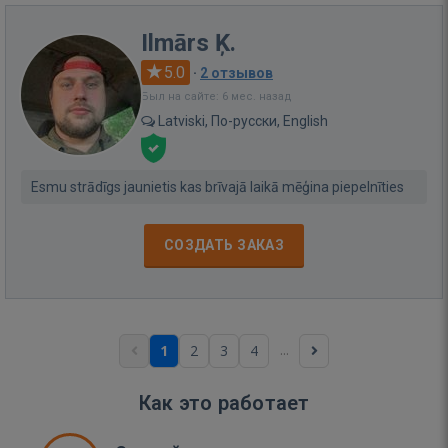
Ilmārs Ķ.
5.0
·
2 отзывов
Был на сайте: 6 мес. назад
Latviski, По-русски, English
Esmu strādīgs jaunietis kas brīvajā laikā mēģina piepelnīties
СОЗДАТЬ ЗАКАЗ
...
1
2
3
4
Как это работает