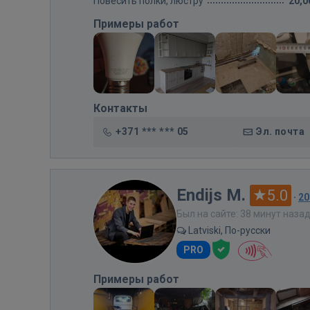
Повесить полки, люстру
20,0
Примеры работ
Контакты
+371 *** *** 05
Эл. почта
Endijs M.
5.0
·
20
Был на сайте: 38 минут наза
Latviski, По-русски
PRO
Примеры работ