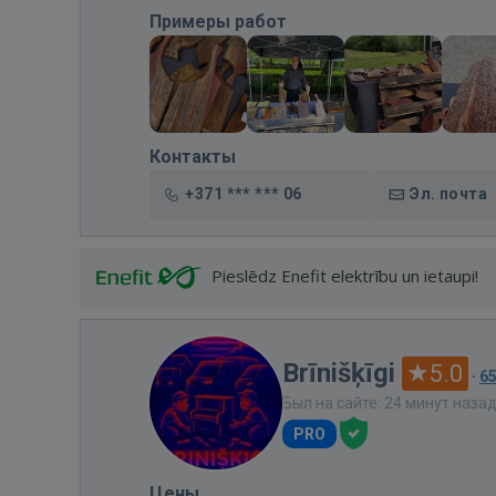
Примеры работ
Контакты
+371 *** *** 06
Эл. почта
Pieslēdz Enefit elektrību un ietaupi!
Brīnišķīgi
5.0
·
6
Был на сайте: 24 минут наза
PRO
Цены