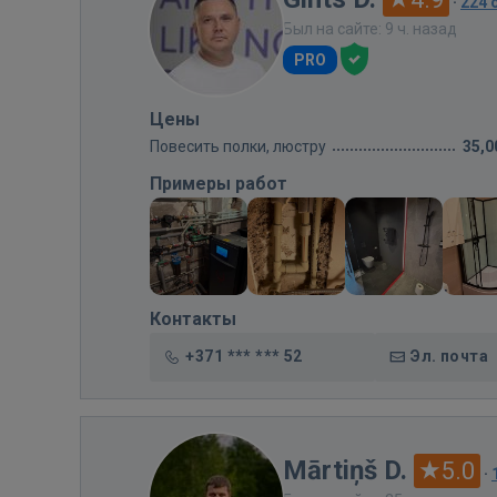
·
224 
Был на сайте: 9 ч. назад
PRO
Цены
Повесить полки, люстру
35,0
Примеры работ
Контакты
+371 *** *** 52
Эл. почта
Mārtiņš D.
5.0
·