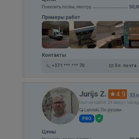
Повесить полки, люстру
50,0
Примеры работ
Контакты
+371 *** *** 70
Эл. почта
Jurijs Z.
4.9
·
53 
Был на сайте: 34 минут наза
Latviski, По-русски
PRO
Цены