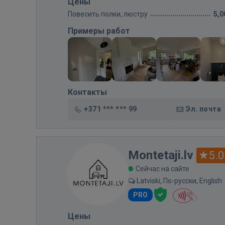
Цены
Повесить полки, люстру
5,0
Примеры работ
Контакты
+371 *** *** 99
Эл. почта
Montetaji.lv
5.0
Сейчас на сайте
Latviski, По-русски, English
PRO
Цены