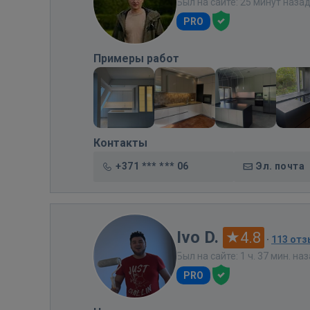
Был на сайте: 25 минут наза
PRO
Примеры работ
Контакты
+371 *** *** 06
Эл. почта
Ivo D.
4.8
·
113 от
Был на сайте: 1 ч. 37 мин. на
PRO