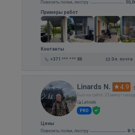
Повесить полки, люстру
30,0
Примеры работ
Контакты
+371 *** *** 88
Эл. почта
Linards N.
4.9
·
Был на сайте: 23 минут наза
Latviski
PRO
Цены
Повесить полки, люстру
8-1