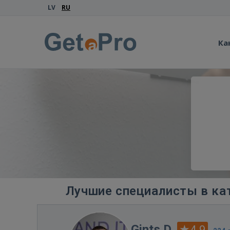
LV
RU
Ка
Лучшие специалисты в ка
Gints D.
4.9