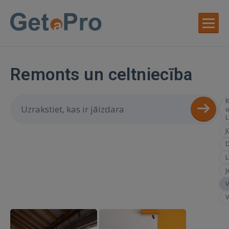
Remonts un celtniecība
R
u
L
J
D
L
J
V
V