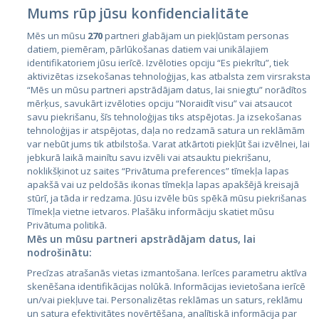
Mums rūp jūsu konfidencialitāte
Mēs un mūsu
270
partneri glabājam un piekļūstam personas
datiem, piemēram, pārlūkošanas datiem vai unikālajiem
identifikatoriem jūsu ierīcē. Izvēloties opciju “Es piekrītu”, tiek
Valstis
aktivizētas izsekošanas tehnoloģijas, kas atbalsta zem virsraksta
Igaunija
“Mēs un mūsu partneri apstrādājam datus, lai sniegtu” norādītos
mērķus, savukārt izvēloties opciju “Noraidīt visu” vai atsaucot
Latvija
savu piekrišanu, šīs tehnoloģijas tiks atspējotas. Ja izsekošanas
tehnoloģijas ir atspējotas, daļa no redzamā satura un reklāmām
Lietuva
var nebūt jums tik atbilstoša. Varat atkārtoti piekļūt šai izvēlnei, lai
jebkurā laikā mainītu savu izvēli vai atsauktu piekrišanu,
noklikšķinot uz saites “Privātuma preferences” tīmekļa lapas
apakšā vai uz peldošās ikonas tīmekļa lapas apakšējā kreisajā
stūrī, ja tāda ir redzama. Jūsu izvēle būs spēkā mūsu piekrišanas
Tīmekļa vietne ietvaros. Plašāku informāciju skatiet mūsu
Privātuma politikā.
Mēs un mūsu partneri apstrādājam datus, lai
nodrošinātu:
City24.lv
CVbankas.lt
Precīzas atrašanās vietas izmantošana. Ierīces parametru aktīva
City24.ee
Kainos.lt
skenēšana identifikācijas nolūkā. Informācijas ievietošana ierīcē
un/vai piekļuve tai. Personalizētas reklāmas un saturs, reklāmu
GetaPro.lv
Paslaugos.lt
un satura efektivitātes novērtēšana, analītiskā informācija par
GetaPro.ee
auto24.ee