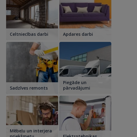
Celtniecības darbi
Apdares darbi
Piegāde un
Sadzīves remonts
pārvadājumi
Mēbeļu un interjera
priekšmetu
Elektrotehnikas