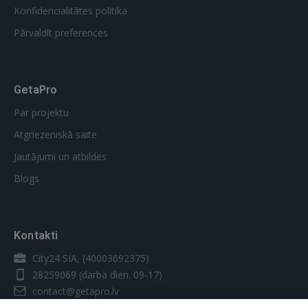
Konfidencialitātes politika
Pārvaldīt preferences
GetaPro
Par projektu
Atgriezeniskā saite
Jautājumi un atbildes
Blogs
Kontakti
City24 SIA, (40003692375)
28259069
(darba dien. 09-17)
contact@getapro.lv