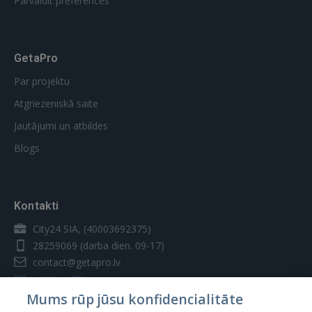
Pārvaldīt preferences
GetaPro
Par projektu
Atgriezeniskā saite
Jautājumi un atbildes
Blogs
Kontakti
City24 SIA, (40003692375)
28259069
(darba dien. 09-17)
contact@getapro.lv
Mums rūp jūsu konfidencialitāte