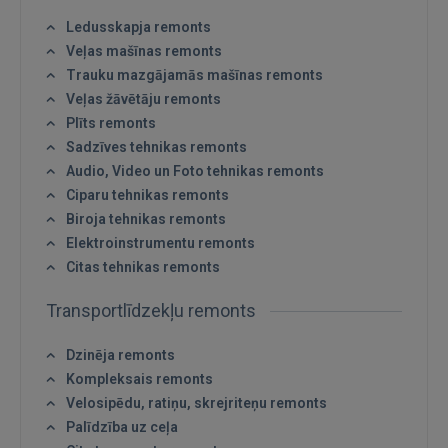
Ledusskapja remonts
Aizmirsāt paroli?
Atcerēties?
Veļas mašīnas remonts
Trauku mazgājamās mašīnas remonts
FACEBOOK
Veļas žāvētāju remonts
Plīts remonts
Sadzīves tehnikas remonts
GOOGLE
Audio, Video un Foto tehnikas remonts
Ciparu tehnikas remonts
 Sign in with Apple
Biroja tehnikas remonts
Elektroinstrumentu remonts
Vēl neesat reģistrējies?
Citas tehnikas remonts
REĢISTRĀCIJA
Transportlīdzekļu remonts
Dzinēja remonts
Kompleksais remonts
Velosipēdu, ratiņu, skrejriteņu remonts
Palīdzība uz ceļa