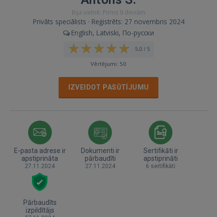
Bija vietnē: Pirms 9 dienām
Privāts speciālists · Reģistrēts: 27 novembris 2024
English, Latviski, По-русски
5,0 / 5
Vērtējumi: 50
IZVEIDOT PASŪTĪJUMU
E-pasta adrese ir
Dokumenti ir
Sertifikāti ir
apstiprināta
pārbaudīti
apstiprināti
27.11.2024
27.11.2024
6 sertifikāti
Pārbaudīts
izpildītājs