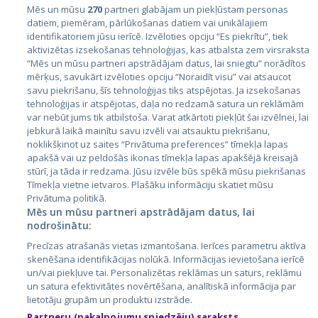
Mēs un mūsu
270
partneri glabājam un piekļūstam personas
datiem, piemēram, pārlūkošanas datiem vai unikālajiem
Valstis
identifikatoriem jūsu ierīcē. Izvēloties opciju “Es piekrītu”, tiek
aktivizētas izsekošanas tehnoloģijas, kas atbalsta zem virsraksta
Igaunija
“Mēs un mūsu partneri apstrādājam datus, lai sniegtu” norādītos
Latvija
mērķus, savukārt izvēloties opciju “Noraidīt visu” vai atsaucot
savu piekrišanu, šīs tehnoloģijas tiks atspējotas. Ja izsekošanas
Lietuva
tehnoloģijas ir atspējotas, daļa no redzamā satura un reklāmām
var nebūt jums tik atbilstoša. Varat atkārtoti piekļūt šai izvēlnei, lai
jebkurā laikā mainītu savu izvēli vai atsauktu piekrišanu,
noklikšķinot uz saites “Privātuma preferences” tīmekļa lapas
apakšā vai uz peldošās ikonas tīmekļa lapas apakšējā kreisajā
stūrī, ja tāda ir redzama. Jūsu izvēle būs spēkā mūsu piekrišanas
Tīmekļa vietne ietvaros. Plašāku informāciju skatiet mūsu
Privātuma politikā.
Mēs un mūsu partneri apstrādājam datus, lai
nodrošinātu:
City24.lv
CVbankas.lt
Precīzas atrašanās vietas izmantošana. Ierīces parametru aktīva
City24.ee
Kainos.lt
skenēšana identifikācijas nolūkā. Informācijas ievietošana ierīcē
GetaPro.lv
Paslaugos.lt
un/vai piekļuve tai. Personalizētas reklāmas un saturs, reklāmu
GetaPro.ee
auto24.ee
un satura efektivitātes novērtēšana, analītiskā informācija par
lietotāju grupām un produktu izstrāde.
Skelbiu.lt
KV.ee
Partneru (pakalpojumu sniedzēju) saraksts
Autoplius.lt
Osta.ee