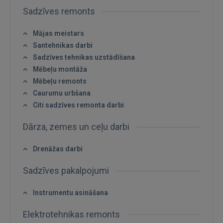
Sadzīves remonts
Mājas meistars
Santehnikas darbi
Sadzīves tehnikas uzstādīšana
Mēbeļu montāža
Mēbeļu remonts
Caurumu urbšana
Citi sadzīves remonta darbi
Dārza, zemes un ceļu darbi
Ienākt
Drenāžas darbi
Sadzīves pakalpojumi
Instrumentu asināšana
Elektrotehnikas remonts
IENĀKT