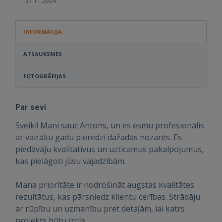
27.11.2024
INFORMĀCIJA
ATSAUKSMES
FOTOGRĀFIJAS
Par sevi
Sveiki! Mani sauc Antons, un es esmu profesionālis
ar vairāku gadu pieredzi dažadās nozarēs. Es
piedāvāju kvalitatīvus un uzticamus pakalpojumus,
kas pielāgoti jūsu vajadzībām.
Mana prioritāte ir nodrošināt augstas kvalitātes
rezultātus, kas pārsniedz klientu cerības. Strādāju
ar rūpību un uzmanību pret detaļām, lai katrs
projekts būtu izcils.