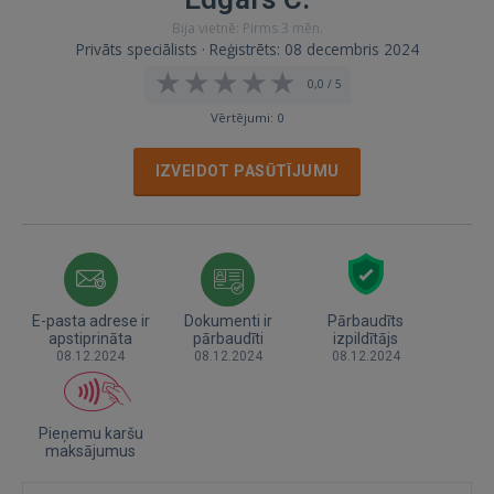
Bija vietnē: Pirms 3 mēn.
Privāts speciālists · Reģistrēts: 08 decembris 2024
0,0 / 5
Vērtējumi: 0
IZVEIDOT PASŪTĪJUMU
E-pasta adrese ir
Dokumenti ir
Pārbaudīts
apstiprināta
pārbaudīti
izpildītājs
08.12.2024
08.12.2024
08.12.2024
Pieņemu karšu
maksājumus