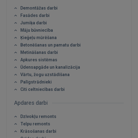
Demontāžas darbi
Fasādes darbi
Jumiķa darbi
Māju būvniecība
Ķieģeļu mūrēšana
Betonēšanas un pamatu darbi
Metināšanas darbi
Apkures sistēmas
Ūdensapgāde un kanalizācija
Vārtu, žogu uzstādīšana
Palīgstrādnieki
Citi celtniecības darbi
Apdares darbi
Dzīvokļu remonts
Telpu remonts
Krāsošanas darbi