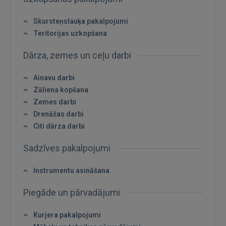
GOOGLE
Skursteņslauķa pakalpojumi
 Sign in with Apple
Teritorijas uzkopšana
Dārza, zemes un ceļu darbi
Vēl neesat reģistrējies?
Ainavu darbi
REĢISTRĀCIJA
Zāliena kopšana
Zemes darbi
Drenāžas darbi
Citi dārza darbi
Sadzīves pakalpojumi
Instrumentu asināšana
Piegāde un pārvadājumi
Kurjera pakalpojumi