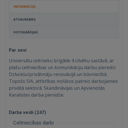
INFORMĀCIJA
ATSAUKSMES
FOTOGRĀFIJAS
Par sevi
Universālu celtnieku brigāde 4 cilvēku sastāvā, ar
plašu celtniecības un komunikāciju darbu pieredzi.
Dzīvokļu/privātmāju renovācijā un būvniecībā.
Topošs SIA, attīstības nolūkos patreiz darbojamies
privātā sektorā. Skandināvijas un Apvienotās
Karalistes darba pieredze.
Darba veidi (
247
)
Celtniecības darbi