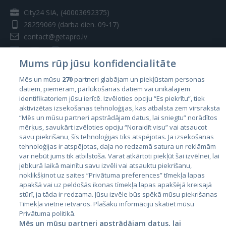
City24 SIA, (40003692375)
28259069
(darba dien. 09-17)
contact@getapro.lv
Mums rūp jūsu konfidencialitāte
Mēs un mūsu
270
partneri glabājam un piekļūstam personas
datiem, piemēram, pārlūkošanas datiem vai unikālajiem
Valstis
identifikatoriem jūsu ierīcē. Izvēloties opciju “Es piekrītu”, tiek
aktivizētas izsekošanas tehnoloģijas, kas atbalsta zem virsraksta
Igaunija
“Mēs un mūsu partneri apstrādājam datus, lai sniegtu” norādītos
Latvija
mērķus, savukārt izvēloties opciju “Noraidīt visu” vai atsaucot
savu piekrišanu, šīs tehnoloģijas tiks atspējotas. Ja izsekošanas
Lietuva
tehnoloģijas ir atspējotas, daļa no redzamā satura un reklāmām
var nebūt jums tik atbilstoša. Varat atkārtoti piekļūt šai izvēlnei, lai
jebkurā laikā mainītu savu izvēli vai atsauktu piekrišanu,
noklikšķinot uz saites “Privātuma preferences” tīmekļa lapas
apakšā vai uz peldošās ikonas tīmekļa lapas apakšējā kreisajā
stūrī, ja tāda ir redzama. Jūsu izvēle būs spēkā mūsu piekrišanas
Tīmekļa vietne ietvaros. Plašāku informāciju skatiet mūsu
Privātuma politikā.
Mēs un mūsu partneri apstrādājam datus, lai