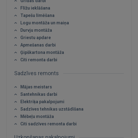
Grīdas darbi
Flīžu ieklāšana
Tapešu līmēšana
Logu montāža un maiņa
Durvju montāža
Griestu apdare
Ienākt
Apmešanas darbi
Ģipškartona montāža
Citi remonta darbi
Sadzīves remonts
Mājas meistars
IENĀKT
Santehnikas darbi
Elektriķa pakalpojumi
Aizmirsāt paroli?
Atcerēties?
Sadzīves tehnikas uzstādīšana
Mēbeļu montāža
FACEBOOK
Citi sadzīves remonta darbi
Uzkopšanas pakalpojumi