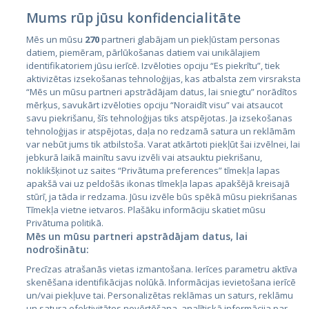
Mums rūp jūsu konfidencialitāte
Mēs un mūsu
270
partneri glabājam un piekļūstam personas
datiem, piemēram, pārlūkošanas datiem vai unikālajiem
Valstis
identifikatoriem jūsu ierīcē. Izvēloties opciju “Es piekrītu”, tiek
aktivizētas izsekošanas tehnoloģijas, kas atbalsta zem virsraksta
Igaunija
“Mēs un mūsu partneri apstrādājam datus, lai sniegtu” norādītos
Latvija
mērķus, savukārt izvēloties opciju “Noraidīt visu” vai atsaucot
savu piekrišanu, šīs tehnoloģijas tiks atspējotas. Ja izsekošanas
Lietuva
tehnoloģijas ir atspējotas, daļa no redzamā satura un reklāmām
var nebūt jums tik atbilstoša. Varat atkārtoti piekļūt šai izvēlnei, lai
jebkurā laikā mainītu savu izvēli vai atsauktu piekrišanu,
noklikšķinot uz saites “Privātuma preferences” tīmekļa lapas
apakšā vai uz peldošās ikonas tīmekļa lapas apakšējā kreisajā
stūrī, ja tāda ir redzama. Jūsu izvēle būs spēkā mūsu piekrišanas
Tīmekļa vietne ietvaros. Plašāku informāciju skatiet mūsu
Privātuma politikā.
Mēs un mūsu partneri apstrādājam datus, lai
nodrošinātu:
City24.lv
CVbankas.lt
Precīzas atrašanās vietas izmantošana. Ierīces parametru aktīva
City24.ee
Kainos.lt
skenēšana identifikācijas nolūkā. Informācijas ievietošana ierīcē
GetaPro.lv
Paslaugos.lt
un/vai piekļuve tai. Personalizētas reklāmas un saturs, reklāmu
GetaPro.ee
auto24.ee
un satura efektivitātes novērtēšana, analītiskā informācija par