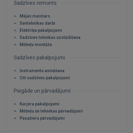
Sadzīves remonts
Mājas meistars
Ienākt
Santehnikas darbi
Elektriķa pakalpojumi
Sadzīves tehnikas uzstādīšana
Mēbeļu montāža
Sadzīves pakalpojumi
Instrumentu asināšana
IENĀKT
Citi sadzīves pakalpojumi
Aizmirsāt paroli?
Atcerēties?
Piegāde un pārvadājumi
FACEBOOK
Kurjera pakalpojumi
Mēbeļu un tehnikas pārvadājumi
Pasažieru pārvadājumi
GOOGLE