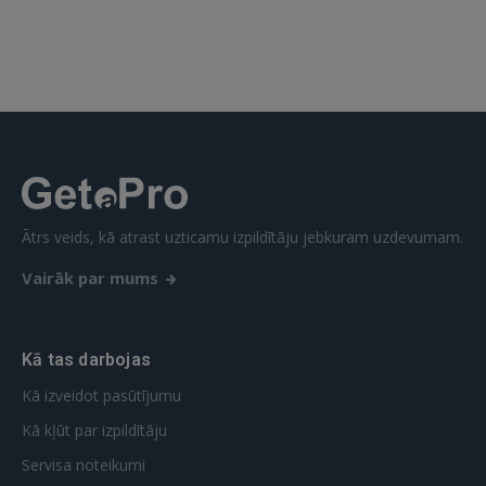
 Sign in with Apple
Vēl neesat reģistrējies?
REĢISTRĀCIJA
Ātrs veids, kā atrast uzticamu izpildītāju jebkuram uzdevumam.
Vairāk par mums
Kā tas darbojas
Kā izveidot pasūtījumu
Kā kļūt par izpildītāju
Servisa noteikumi