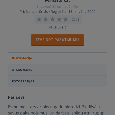
Bija vietnē: Pirms 1 g., 5 mēn.
Privāts speciālists · Reģistrēts: 13 janvāris 2025
0,0 / 5
Vērtējumi: 0
IZVEIDOT PASŪTĪJUMU
INFORMĀCIJA
ATSAUKSMES
FOTOGRĀFIJAS
Par sevi
Esmu meistars ar piecu gadu pieredzi. Piedāvāju
savus pakalpojumus, un darbus izpildu ātri, rūpīgi