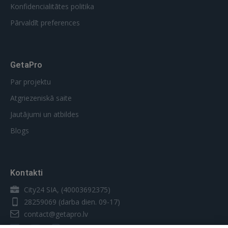
Konfidencialitātes politika
Pārvaldīt preferences
GetaPro
Par projektu
Atgriezeniskā saite
Jautājumi un atbildes
Blogs
Kontakti
City24 SIA, (40003692375)
28259069
(darba dien. 09-17)
contact@getapro.lv