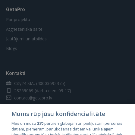
GetaPro
Par projektu
Atgriezeniskā saite
Jautājumi un atbildes
Blogs
Kontakti
City24 SIA, (40003692375)
28259069
(darba dien. 09-17)
contact@getapro.lv
Mums rūp jūsu konfidencialitāte
Mēs un mūsu
270
partneri glabājam un piekļūstam personas
datiem, piemēram, pārlūkošanas datiem vai unikālajiem
Valstis
identifikatoriem jūsu ierīcē. Izvēloties opciju “Es piekrītu”, tiek