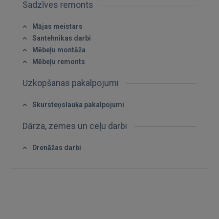
Sadzīves remonts
Ienākt
Mājas meistars
Santehnikas darbi
Mēbeļu montāža
Mēbeļu remonts
Uzkopšanas pakalpojumi
IENĀKT
Skursteņslauķa pakalpojumi
Aizmirsāt paroli?
Atcerēties?
Dārza, zemes un ceļu darbi
FACEBOOK
Drenāžas darbi
GOOGLE
 Sign in with Apple