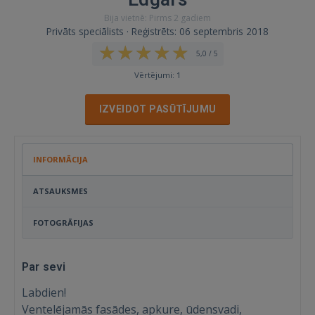
Bija vietnē: Pirms 2 gadiem
Privāts speciālists · Reģistrēts: 06 septembris 2018
5,0 / 5
Vērtējumi: 1
IZVEIDOT PASŪTĪJUMU
INFORMĀCIJA
ATSAUKSMES
FOTOGRĀFIJAS
Par sevi
Labdien!
Ventelējamās fasādes, apkure, ūdensvadi,