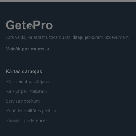
Vēl neesat reģistrējies?
REĢISTRĀCIJA
Ātrs veids, kā atrast uzticamu izpildītāju jebkuram uzdevumam.
Vairāk par mums
Kā tas darbojas
Kā izveidot pasūtījumu
Kā kļūt par izpildītāju
Servisa noteikumi
Konfidencialitātes politika
Pārvaldīt preferences