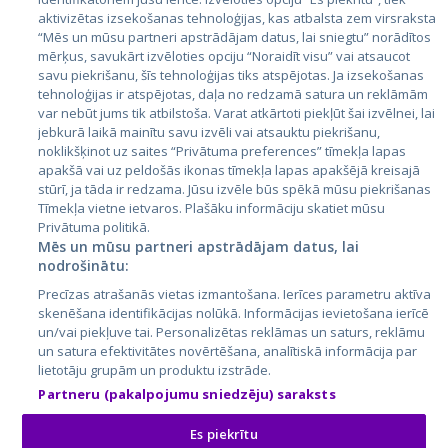
aktivizētas izsekošanas tehnoloģijas, kas atbalsta zem virsraksta
Igaunija
“Mēs un mūsu partneri apstrādājam datus, lai sniegtu” norādītos
Latvija
mērķus, savukārt izvēloties opciju “Noraidīt visu” vai atsaucot
savu piekrišanu, šīs tehnoloģijas tiks atspējotas. Ja izsekošanas
Lietuva
tehnoloģijas ir atspējotas, daļa no redzamā satura un reklāmām
var nebūt jums tik atbilstoša. Varat atkārtoti piekļūt šai izvēlnei, lai
jebkurā laikā mainītu savu izvēli vai atsauktu piekrišanu,
noklikšķinot uz saites “Privātuma preferences” tīmekļa lapas
apakšā vai uz peldošās ikonas tīmekļa lapas apakšējā kreisajā
stūrī, ja tāda ir redzama. Jūsu izvēle būs spēkā mūsu piekrišanas
Tīmekļa vietne ietvaros. Plašāku informāciju skatiet mūsu
Privātuma politikā.
Mēs un mūsu partneri apstrādājam datus, lai
nodrošinātu:
City24.lv
CVbankas.lt
Precīzas atrašanās vietas izmantošana. Ierīces parametru aktīva
City24.ee
Kainos.lt
skenēšana identifikācijas nolūkā. Informācijas ievietošana ierīcē
GetaPro.lv
Paslaugos.lt
un/vai piekļuve tai. Personalizētas reklāmas un saturs, reklāmu
GetaPro.ee
auto24.ee
un satura efektivitātes novērtēšana, analītiskā informācija par
lietotāju grupām un produktu izstrāde.
Skelbiu.lt
KV.ee
Partneru (pakalpojumu sniedzēju) saraksts
Autoplius.lt
Osta.ee
Aruodas.lt
KuldneBörs.ee
Es piekrītu