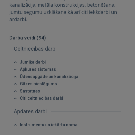
kanalizācija, metāla konstrukcijas, betonēšana,
jumtu segumu uzklāšana kā arī citi iekšdarbi un
ārdarbi.
Darba veidi (
94
)
Celtniecības darbi
Jumiķa darbi
Apkures sistēmas
Ūdensapgāde un kanalizācija
Gāzes pieslēgums
Sastatnes
Citi celtniecības darbi
Apdares darbi
Instrumentu un iekārtu noma