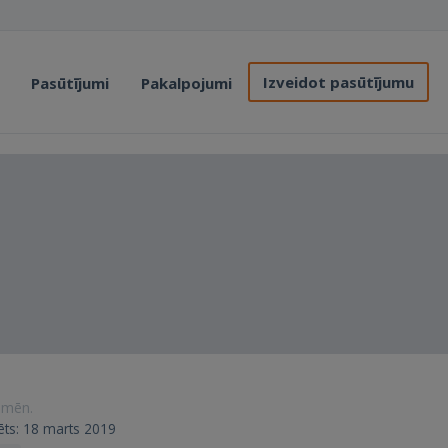
Izveidot pasūtījumu
Pasūtījumi
Pakalpojumi
0 mēn.
trēts: 18 marts 2019