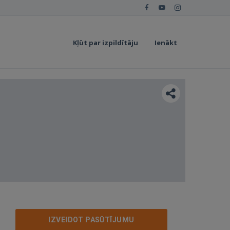
Kļūt par izpildītāju
Ienākt
IZVEIDOT PASŪTĪJUMU