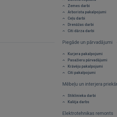
Zemes darbi
Vēl neesat reģistrējies?
Arborista pakalpojumi
Ceļu darbi
REĢISTRĀCIJA
Drenāžas darbi
Citi dārza darbi
Piegāde un pārvadājumi
Kurjera pakalpojumi
Pasažieru pārvadājumi
Krāvēju pakalpojumi
Citi pakalpojumi
Mēbeļu un interjera priek
Stiklinieka darbi
Kalēja darbs
Elektrotehnikas remonts