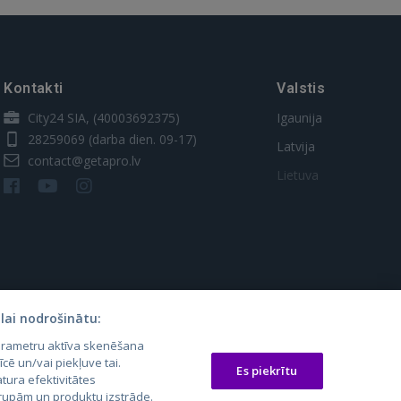
Kontakti
Valstis
City24 SIA, (40003692375)
Igaunija
28259069
(darba dien. 09-17)
Latvija
contact@getapro.lv
Lietuva
lai nodrošinātu:
parametru aktīva skenēšana
os.lt
auto24.ee
Osta.ee
īcē un/vai piekļuve tai.
Es piekrītu
laugos.lt
KV.ee
KuldneBörs.ee
tura efektivitātes
 grupām un produktu izstrāde.