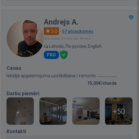
Andrejs A.
5.0
·
57 atsauksmes
Bija vietnē: Pirms 1st. 34 min.
Latviski, По-русски, English
PRO
Cenas
Iekšējā apgaismojuma uzstādīšana / remonts
15,00€/stunda
Darbu piemēri
+50
Kontakti