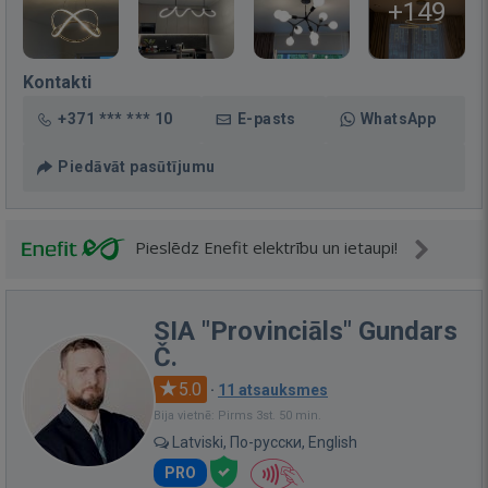
+149
Kontakti
+371 *** *** 10
E-pasts
WhatsApp
Piedāvāt pasūtījumu
Pieslēdz Enefit elektrību un ietaupi!
SIA "Provinciāls" Gundars
Č.
5.0
·
11 atsauksmes
Bija vietnē: Pirms 3st. 50 min.
Latviski, По-русски, English
PRO