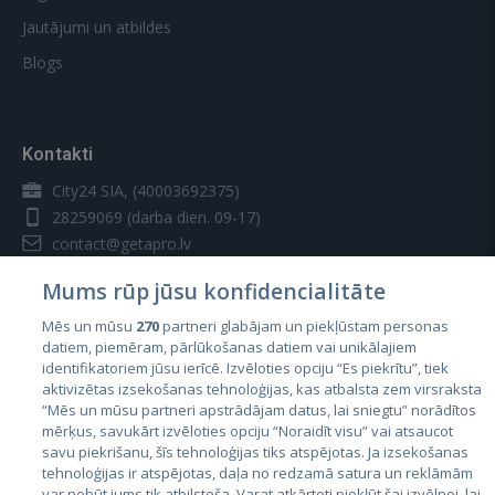
Jautājumi un atbildes
Blogs
Kontakti
City24 SIA, (40003692375)
28259069
(darba dien. 09-17)
contact@getapro.lv
Mums rūp jūsu konfidencialitāte
Mēs un mūsu
270
partneri glabājam un piekļūstam personas
datiem, piemēram, pārlūkošanas datiem vai unikālajiem
identifikatoriem jūsu ierīcē. Izvēloties opciju “Es piekrītu”, tiek
Valstis
aktivizētas izsekošanas tehnoloģijas, kas atbalsta zem virsraksta
Igaunija
“Mēs un mūsu partneri apstrādājam datus, lai sniegtu” norādītos
mērķus, savukārt izvēloties opciju “Noraidīt visu” vai atsaucot
Latvija
savu piekrišanu, šīs tehnoloģijas tiks atspējotas. Ja izsekošanas
tehnoloģijas ir atspējotas, daļa no redzamā satura un reklāmām
Lietuva
var nebūt jums tik atbilstoša. Varat atkārtoti piekļūt šai izvēlnei, lai