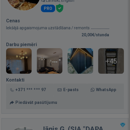
Latviski, English
PRO
Cenas
Iekšējā apgaismojuma uzstādīšana / remonts
20,00€/stunda
Darbu piemēri
+45
Kontakti
+371 *** *** 97
E-pasts
WhatsApp
Piedāvāt pasūtījumu
Jānis Ģ. (SIA "DAPA