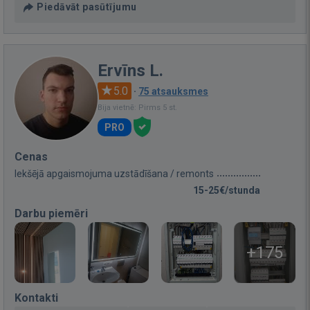
Piedāvāt pasūtījumu
Ervīns L.
5.0
·
75 atsauksmes
Bija vietnē: Pirms 5 st.
PRO
Cenas
Iekšējā apgaismojuma uzstādīšana / remonts
15-25€/stunda
Darbu piemēri
+175
Kontakti