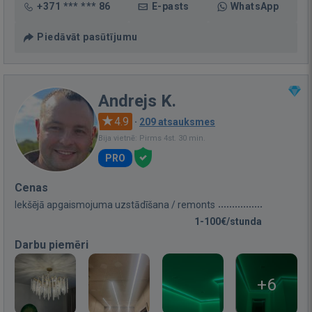
+371 *** *** 86
E-pasts
WhatsApp
Piedāvāt pasūtījumu
Andrejs K.
4.9
·
209 atsauksmes
Bija vietnē: Pirms 4st. 30 min.
PRO
Cenas
Iekšējā apgaismojuma uzstādīšana / remonts
1-100€/stunda
Darbu piemēri
+6