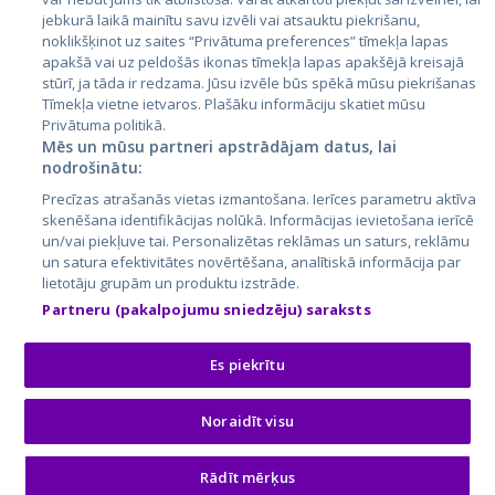
jebkurā laikā mainītu savu izvēli vai atsauktu piekrišanu,
noklikšķinot uz saites “Privātuma preferences” tīmekļa lapas
apakšā vai uz peldošās ikonas tīmekļa lapas apakšējā kreisajā
stūrī, ja tāda ir redzama. Jūsu izvēle būs spēkā mūsu piekrišanas
Tīmekļa vietne ietvaros. Plašāku informāciju skatiet mūsu
Privātuma politikā.
Mēs un mūsu partneri apstrādājam datus, lai
nodrošinātu:
City24.lv
CVbankas.lt
Precīzas atrašanās vietas izmantošana. Ierīces parametru aktīva
City24.ee
Kainos.lt
skenēšana identifikācijas nolūkā. Informācijas ievietošana ierīcē
un/vai piekļuve tai. Personalizētas reklāmas un saturs, reklāmu
GetaPro.lv
Paslaugos.lt
un satura efektivitātes novērtēšana, analītiskā informācija par
GetaPro.ee
auto24.ee
lietotāju grupām un produktu izstrāde.
Skelbiu.lt
KV.ee
Partneru (pakalpojumu sniedzēju) saraksts
Autoplius.lt
Osta.ee
Aruodas.lt
KuldneBörs.ee
Es piekrītu
Noraidīt visu
© 2026 GetaPro. Visas tiesības aizsargātas.
Rādīt mērķus