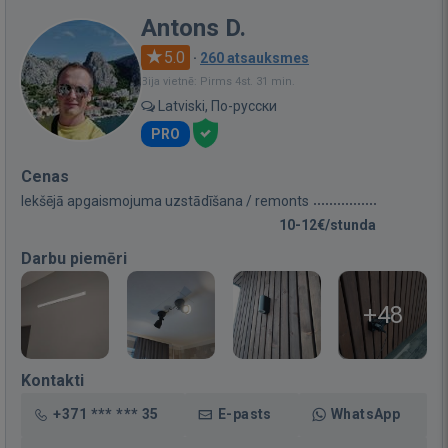
Antons D.
5.0
·
260 atsauksmes
Bija vietnē: Pirms 4st. 31 min.
Latviski, По-русски
PRO
Cenas
Iekšējā apgaismojuma uzstādīšana / remonts
10-12€/stunda
Darbu piemēri
+48
Kontakti
+371 *** *** 35
E-pasts
WhatsApp