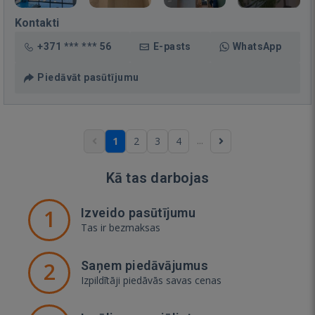
Kontakti
+371 *** *** 56
E-pasts
WhatsApp
Piedāvāt pasūtījumu
...
1
2
3
4
Kā tas darbojas
1
Izveido pasūtījumu
Tas ir bezmaksas
2
Saņem piedāvājumus
Izpildītāji piedāvās savas cenas