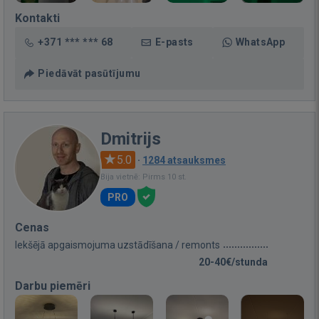
Kontakti
+371 *** *** 68
E-pasts
WhatsApp
Piedāvāt pasūtījumu
Dmitrijs
5.0
·
1284 atsauksmes
Bija vietnē: Pirms 10 st.
PRO
Cenas
Iekšējā apgaismojuma uzstādīšana / remonts
20-40€/stunda
Darbu piemēri