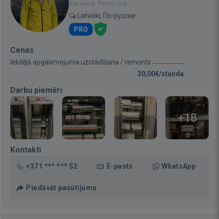
Bija vietnē: Pirms 10 st.
Latviski, По-русски
PRO
Cenas
Iekšējā apgaismojuma uzstādīšana / remonts
30,00€/stunda
Darbu piemēri
+18
Kontakti
+371 *** *** 52
E-pasts
WhatsApp
Piedāvāt pasūtījumu