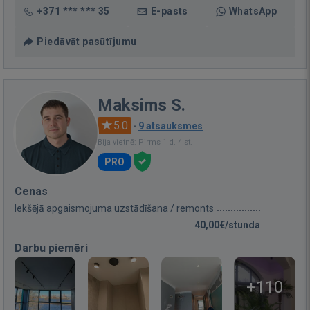
+371 *** *** 35
E-pasts
WhatsApp
Piedāvāt pasūtījumu
Maksims S.
5.0
·
9 atsauksmes
Bija vietnē: Pirms 1 d. 4 st.
PRO
Cenas
Iekšējā apgaismojuma uzstādīšana / remonts
40,00€/stunda
Darbu piemēri
+110