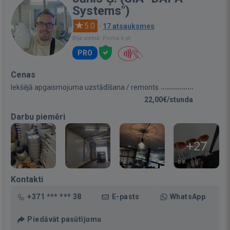
Systems")
5.0
·
17 atsauksmes
Bija vietnē: Pirms 6 st.
PRO
Cenas
Iekšējā apgaismojuma uzstādīšana / remonts
22,00€/stunda
Darbu piemēri
+27
Kontakti
+371 *** *** 38
E-pasts
WhatsApp
Piedāvāt pasūtījumu