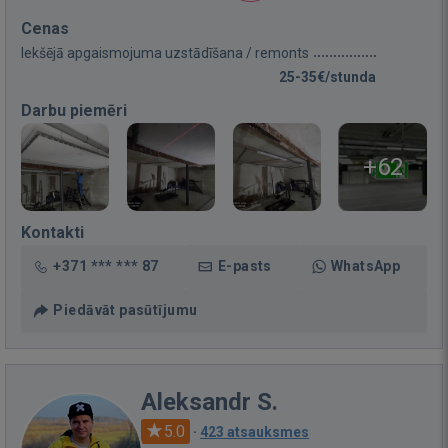
Cenas
Iekšējā apgaismojuma uzstādīšana / remonts
25-35€/stunda
Darbu piemēri
+62
Kontakti
+371 *** *** 87
E-pasts
WhatsApp
Piedāvāt pasūtījumu
Aleksandr S.
5.0
·
423 atsauksmes