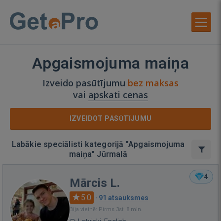
Apgaismojuma maiņa
Izveido pasūtījumu
bez maksas
vai
apskati cenas
IZVEIDOT PASŪTĪJUMU
Labākie speciālisti kategorijā "Apgaismojuma
maiņa" Jūrmalā
4
Mārcis L.
5.0
·
91 atsauksmes
Bija vietnē: Pirms 3st. 8 min.