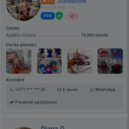
5.0
·
20 atsauksmes
Bija vietnē: Pirms 14 st.
PRO
Cenas
Apģērbu šūšana
18,00€/stunda
Darbu piemēri
+36
Kontakti
+371 *** *** 33
E-pasts
WhatsApp
Piedāvāt pasūtījumu
Diana D.