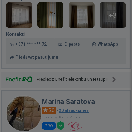
+3
Kontakti
+371 *** *** 72
E-pasts
WhatsApp
Piedāvāt pasūtījumu
Pieslēdz Enefit elektrību un ietaupi!
Marina Saratova
5.0
·
20 atsauksmes
Bija vietnē: Pirms 51 min.
PRO