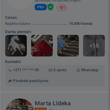
Latviski, По-русски, English
PRO
Cenas
Apģērbu šūšana
10,00€/stunda
Darbu piemēri
+18
Kontakti
+371 *** *** 09
E-pasts
WhatsApp
Piedāvāt pasūtījumu
Marta Līdeka