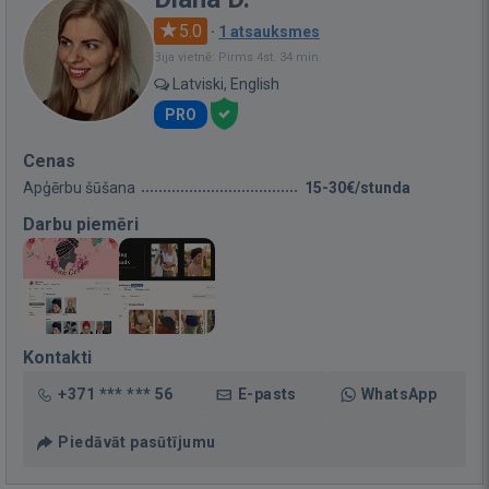
5.0
·
1 atsauksmes
Bija vietnē: Pirms 4st. 34 min.
Latviski, English
PRO
Cenas
Apģērbu šūšana
15-30€/stunda
Darbu piemēri
Kontakti
+371 *** *** 56
E-pasts
WhatsApp
Piedāvāt pasūtījumu