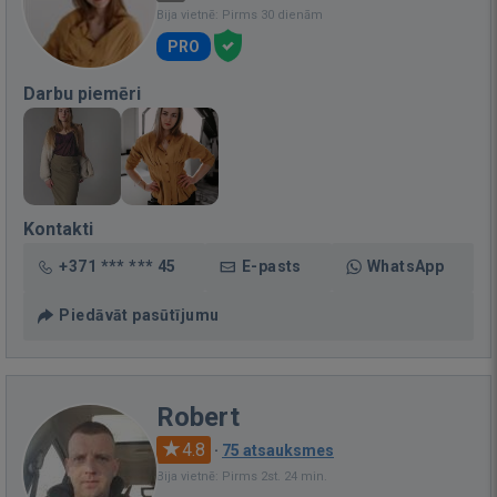
Bija vietnē: Pirms 30 dienām
PRO
Darbu piemēri
Kontakti
+371 *** *** 45
E-pasts
WhatsApp
Piedāvāt pasūtījumu
Robert
4.8
·
75 atsauksmes
Bija vietnē: Pirms 2st. 24 min.