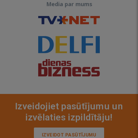
Media par mums
Izveidojiet pasūtījumu un
izvēlaties izpildītāju!
IZVEIDOT PASŪTĪJUMU