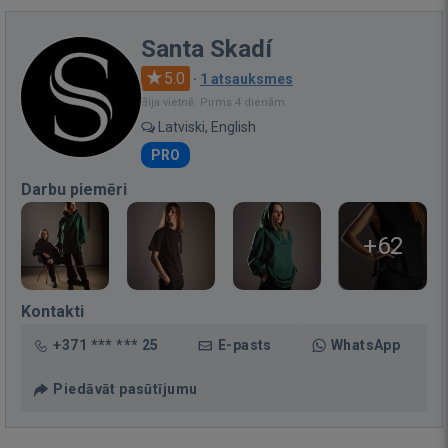
Santa Skadí
5.0
·
1 atsauksmes
Bija vietnē: Pirms 4 dienām
Latviski, English
PRO
Darbu piemēri
+62
Kontakti
+371 *** *** 25
E-pasts
WhatsApp
Piedāvāt pasūtījumu