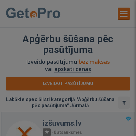
Apģērbu šūšana pēc
pasūtījuma
Izveido pasūtījumu
bez maksas
vai
apskati cenas
IZVEIDOT PASŪTĪJUMU
Labākie speciālisti kategorijā "Apģērbu šūšana
pēc pasūtījuma" Jūrmalā
izšuvums.lv
·
0 atsauksmes