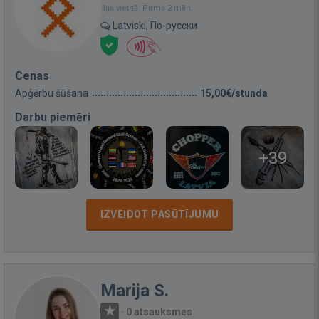
Bija vietnē: Pirms 2 mēn.
Latviski, По-русски
Cenas
Apģērbu šūšana
15,00€/stunda
Darbu piemēri
+39
IZVEIDOT PASŪTĪJUMU
Marija S.
·
0 atsauksmes