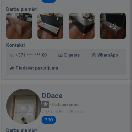
Darbu piemēri
+2
Kontakti
+371 *** *** 00
E-pasts
WhatsApp
Piedāvāt pasūtījumu
DDace
·
0 atsauksmes
Bija vietnē: Pirms 30 dienām
PRO
Darbu piemēri