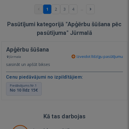
...
1
2
3
4
Pasūtījumi kategorijā "Apģērbu šūšana pēc
pasūtījuma" Jūrmalā
Apģērbu šūšana
Izveidot līdzīgu pasūtījumu
Jūrmala
saisināt un apšūt bikses
Cenu piedāvājumi no izpildītājiem:
Piedāvājums Nr.1
No 10 līdz 15€
Kā tas darbojas