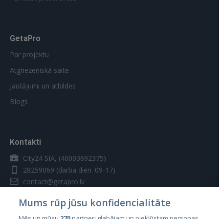
GetaPro
Par projektu
Atgriezeniskā saite
Jautājumi un atbildes
Blogs
Kontakti
City24 SIA, (40003692375)
28259069
(darba dien. 09-17)
contact@getapro.lv
Mums rūp jūsu konfidencialitāte
Mēs un mūsu
270
partneri glabājam un piekļūstam personas