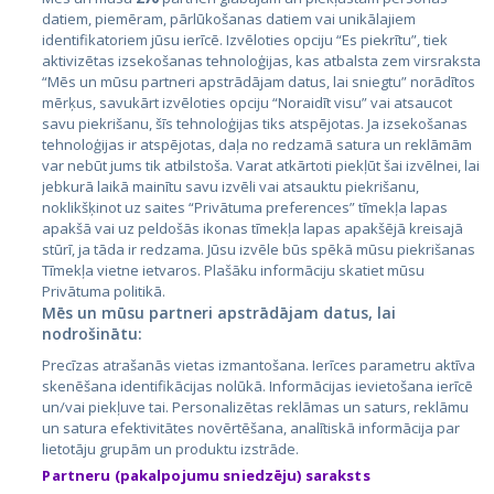
datiem, piemēram, pārlūkošanas datiem vai unikālajiem
identifikatoriem jūsu ierīcē. Izvēloties opciju “Es piekrītu”, tiek
Valstis
aktivizētas izsekošanas tehnoloģijas, kas atbalsta zem virsraksta
Igaunija
“Mēs un mūsu partneri apstrādājam datus, lai sniegtu” norādītos
mērķus, savukārt izvēloties opciju “Noraidīt visu” vai atsaucot
Latvija
savu piekrišanu, šīs tehnoloģijas tiks atspējotas. Ja izsekošanas
tehnoloģijas ir atspējotas, daļa no redzamā satura un reklāmām
Lietuva
var nebūt jums tik atbilstoša. Varat atkārtoti piekļūt šai izvēlnei, lai
jebkurā laikā mainītu savu izvēli vai atsauktu piekrišanu,
noklikšķinot uz saites “Privātuma preferences” tīmekļa lapas
apakšā vai uz peldošās ikonas tīmekļa lapas apakšējā kreisajā
stūrī, ja tāda ir redzama. Jūsu izvēle būs spēkā mūsu piekrišanas
Tīmekļa vietne ietvaros. Plašāku informāciju skatiet mūsu
Privātuma politikā.
Mēs un mūsu partneri apstrādājam datus, lai
nodrošinātu:
City24.lv
CVbankas.lt
Precīzas atrašanās vietas izmantošana. Ierīces parametru aktīva
City24.ee
Kainos.lt
skenēšana identifikācijas nolūkā. Informācijas ievietošana ierīcē
un/vai piekļuve tai. Personalizētas reklāmas un saturs, reklāmu
GetaPro.lv
Paslaugos.lt
un satura efektivitātes novērtēšana, analītiskā informācija par
GetaPro.ee
auto24.ee
lietotāju grupām un produktu izstrāde.
Skelbiu.lt
KV.ee
Partneru (pakalpojumu sniedzēju) saraksts
Autoplius.lt
Osta.ee