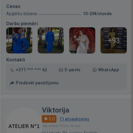
Cenas
Apģērbu šūšana
10-20€/stunda
Darbu piemēri
+93
Kontakti
+371 *** *** 62
E-pasts
WhatsApp
Piedāvāt pasūtījumu
Viktorija
5.0
·
11 atsauksmes
Bija vietnē: Pirms 34 min.