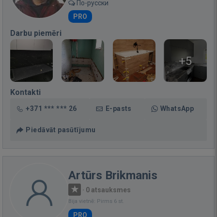
По-русски
PRO
Darbu piemēri
+5
Kontakti
+371 *** *** 26
E-pasts
WhatsApp
Piedāvāt pasūtījumu
Artūrs Brikmanis
·
0 atsauksmes
Bija vietnē: Pirms 6 st.
PRO