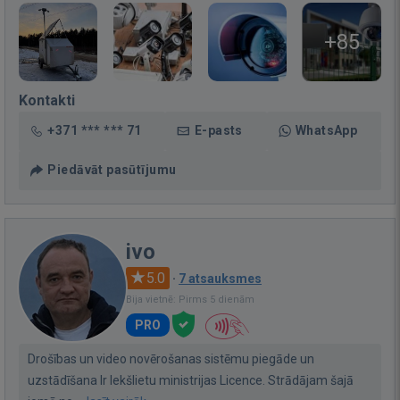
+85
Kontakti
+371 *** *** 71
E-pasts
WhatsApp
Piedāvāt pasūtījumu
ivo
5.0
·
7 atsauksmes
Bija vietnē: Pirms 5 dienām
PRO
Drošības un video novērošanas sistēmu piegāde un
uzstādīšana Ir Iekšlietu ministrijas Licence. Strādājam šajā