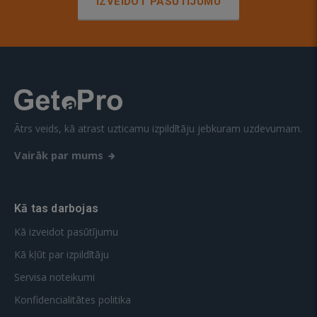
IZVEIDOT PASŪTĪJUMU
Ātrs veids, kā atrast uzticamu izpildītāju jebkuram uzdevumam.
Vairāk par mums
Kā tas darbojas
Kā izveidot pasūtījumu
Kā kļūt par izpildītāju
Servisa noteikumi
Konfidencialitātes politika