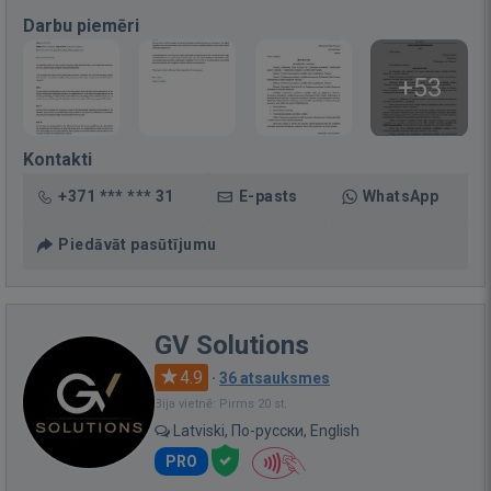
Darbu piemēri
+53
Kontakti
+371 *** *** 31
E-pasts
WhatsApp
Piedāvāt pasūtījumu
GV Solutions
4.9
·
36 atsauksmes
Bija vietnē: Pirms 20 st.
Latviski, По-русски, English
PRO