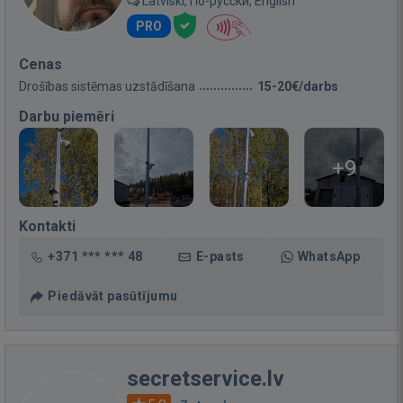
Latviski, По-русски, English
PRO
Cenas
Drošības sistēmas uzstādīšana
15-20€/darbs
Darbu piemēri
+9
Kontakti
+371 *** *** 48
E-pasts
WhatsApp
Piedāvāt pasūtījumu
secretservice.lv