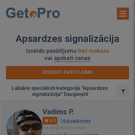
Apsardzes signalizācija
Izveido pasūtījumu
bez maksas
vai
apskati cenas
IZVEIDOT PASŪTĪJUMU
Labākie speciālisti kategorijā "Apsardzes
signalizācija" Daugavpilī
Vadims P.
4.9
·
14 atsauksmes
Bija vietnē: Pirms 5 dienām