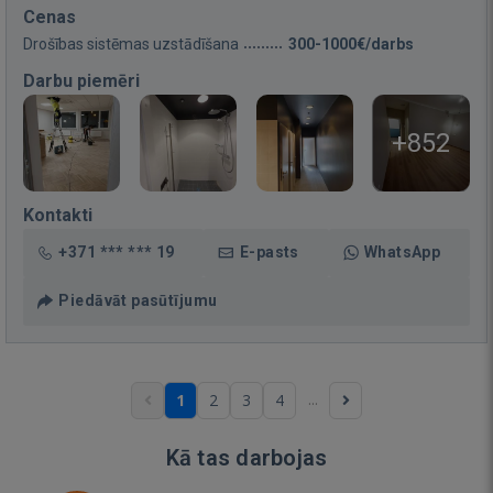
Cenas
Drošības sistēmas uzstādīšana
300-1000€/darbs
Darbu piemēri
+852
Kontakti
+371 *** *** 19
E-pasts
WhatsApp
Piedāvāt pasūtījumu
...
1
2
3
4
Kā tas darbojas