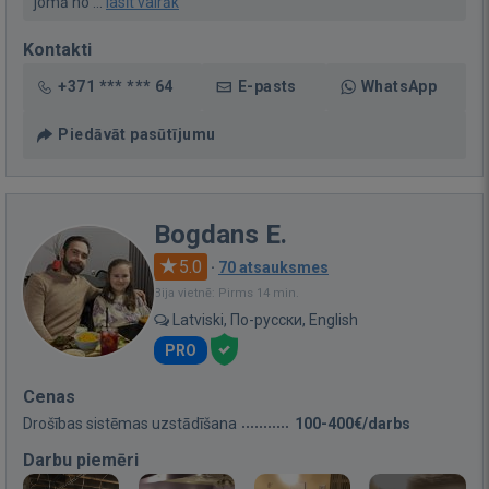
jomā no ...
lasīt vairāk
Kontakti
+371 *** *** 64
E-pasts
WhatsApp
Piedāvāt pasūtījumu
Bogdans E.
5.0
·
70 atsauksmes
Bija vietnē: Pirms 14 min.
Latviski, По-русски, English
PRO
Cenas
Drošības sistēmas uzstādīšana
100-400€/darbs
Darbu piemēri