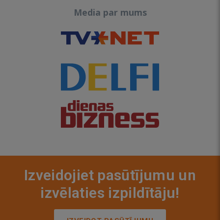
Media par mums
Izveidojiet pasūtījumu un
izvēlaties izpildītāju!