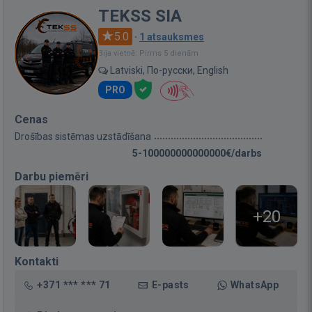
TEKSS SIA
5.0
·
1 atsauksmes
Bija vietnē: Pirms 5 dienām
Latviski, По-русски, English
PRO
Cenas
Drošības sistēmas uzstādīšana
5-100000000000000€/darbs
Darbu piemēri
+20
Kontakti
+371 *** *** 71
E-pasts
WhatsApp