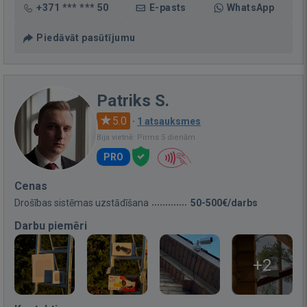
+371 *** *** 50
E-pasts
WhatsApp
Piedāvāt pasūtījumu
Patriks S.
5.0
·
1 atsauksmes
Bija vietnē: Pirms 5 dienām
PRO
Cenas
Drošības sistēmas uzstādīšana
50-500€/darbs
Darbu piemēri
+2