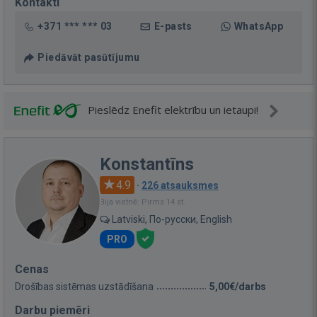
Kontakti
+371 *** *** 03
E-pasts
WhatsApp
Piedāvāt pasūtījumu
Pieslēdz Enefit elektrību un ietaupi!
Konstantīns
4.9
·
226 atsauksmes
Bija vietnē: Pirms 14 st.
Latviski, По-русски, English
PRO
Cenas
Drošības sistēmas uzstādīšana
5,00€/darbs
Darbu piemēri