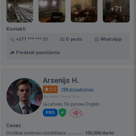
+71
Kontakti
+371 *** *** 31
E-pasts
WhatsApp
Piedāvāt pasūtījumu
Arsenijs H.
5.0
·
188 atsauksmes
Bija vietnē: Pirms 14 st.
Latviski, По-русски, English
PRO
Cenas
Drošības sistēmas uzstādīšana
100,00€/darbs