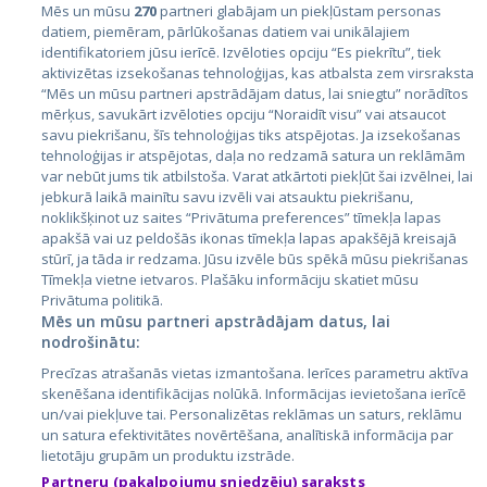
Mēs un mūsu
270
partneri glabājam un piekļūstam personas
datiem, piemēram, pārlūkošanas datiem vai unikālajiem
identifikatoriem jūsu ierīcē. Izvēloties opciju “Es piekrītu”, tiek
Valstis
aktivizētas izsekošanas tehnoloģijas, kas atbalsta zem virsraksta
Igaunija
“Mēs un mūsu partneri apstrādājam datus, lai sniegtu” norādītos
mērķus, savukārt izvēloties opciju “Noraidīt visu” vai atsaucot
Latvija
savu piekrišanu, šīs tehnoloģijas tiks atspējotas. Ja izsekošanas
tehnoloģijas ir atspējotas, daļa no redzamā satura un reklāmām
Lietuva
var nebūt jums tik atbilstoša. Varat atkārtoti piekļūt šai izvēlnei, lai
jebkurā laikā mainītu savu izvēli vai atsauktu piekrišanu,
noklikšķinot uz saites “Privātuma preferences” tīmekļa lapas
apakšā vai uz peldošās ikonas tīmekļa lapas apakšējā kreisajā
stūrī, ja tāda ir redzama. Jūsu izvēle būs spēkā mūsu piekrišanas
Tīmekļa vietne ietvaros. Plašāku informāciju skatiet mūsu
Privātuma politikā.
Mēs un mūsu partneri apstrādājam datus, lai
nodrošinātu:
City24.lv
CVbankas.lt
Precīzas atrašanās vietas izmantošana. Ierīces parametru aktīva
City24.ee
Kainos.lt
skenēšana identifikācijas nolūkā. Informācijas ievietošana ierīcē
un/vai piekļuve tai. Personalizētas reklāmas un saturs, reklāmu
GetaPro.lv
Paslaugos.lt
un satura efektivitātes novērtēšana, analītiskā informācija par
GetaPro.ee
auto24.ee
lietotāju grupām un produktu izstrāde.
Skelbiu.lt
KV.ee
Partneru (pakalpojumu sniedzēju) saraksts