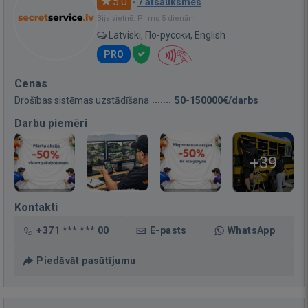
5.0
·
7 atsauksmes
Bija vietnē: Pirms 5 dienām
Latviski, По-русски, English
PRO
Cenas
Drošības sistēmas uzstādīšana
50-150000€/darbs
Darbu piemēri
+39
Kontakti
+371 *** *** 00
E-pasts
WhatsApp
Piedāvāt pasūtījumu