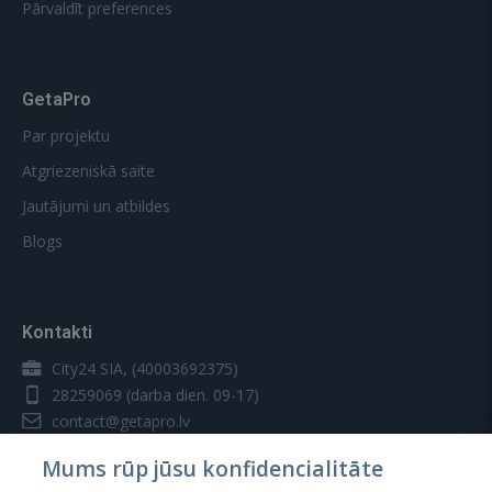
Pārvaldīt preferences
GetaPro
Par projektu
Atgriezeniskā saite
Jautājumi un atbildes
Blogs
Kontakti
City24 SIA, (40003692375)
28259069
(darba dien. 09-17)
contact@getapro.lv
Mums rūp jūsu konfidencialitāte