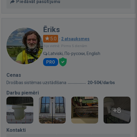
Piedāvāt pasūtījumu
Ēriks
5.0
·
2 atsauksmes
Bija vietnē: Pirms 5 dienām
Latviski, По-русски, English
PRO
Cenas
Drošības sistēmas uzstādīšana
20-50€/darbs
Darbu piemēri
+8
Kontakti