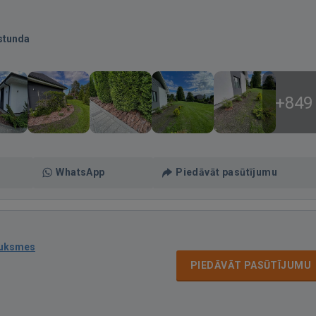
stunda
+849
WhatsApp
Piedāvāt pasūtījumu
auksmes
PIEDĀVĀT PASŪTĪJUMU