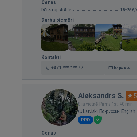
Cenas
Dārza apstrāde
15-25€/
Darbu piemēri
Kontakti
+371 *** *** 47
E-pasts
Aleksandrs S.
5
Bija vietnē: Pirms 1st. 40 min.
Latviski, По-русски, English
PRO
Cenas