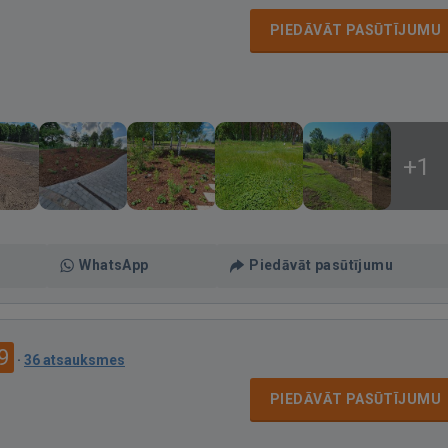
PIEDĀVĀT PASŪTĪJUMU
+1
WhatsApp
Piedāvāt pasūtījumu
9
·
36 atsauksmes
PIEDĀVĀT PASŪTĪJUMU