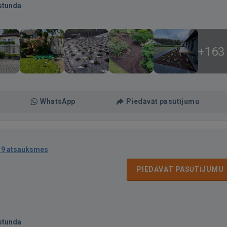
stunda
+163
WhatsApp
Piedāvāt pasūtījumu
19 atsauksmes
PIEDĀVĀT PASŪTĪJUMU
stunda