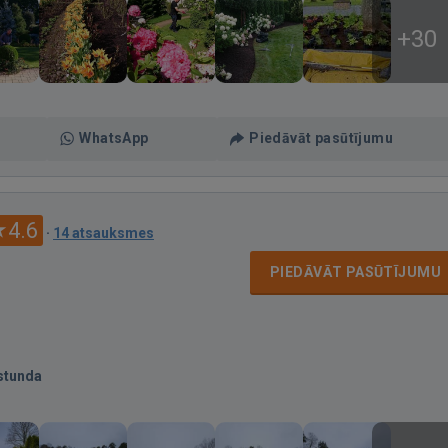
+30
WhatsApp
Piedāvāt pasūtījumu
4.6
·
14 atsauksmes
PIEDĀVĀT PASŪTĪJUMU
stunda