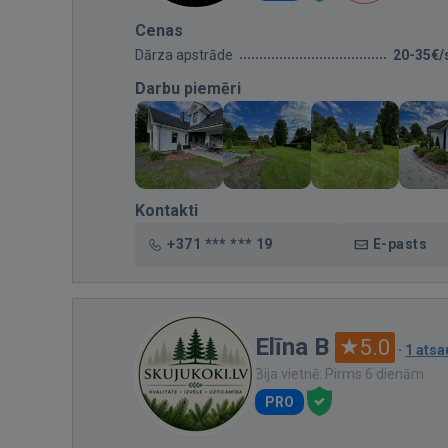
Cenas
Dārza apstrāde
20-35€/
Darbu piemēri
Kontakti
+371 *** *** 19
E-pasts
Elīna B
5.0
·
1 ats
Bija vietnē: Pirms 6 dienām
PRO