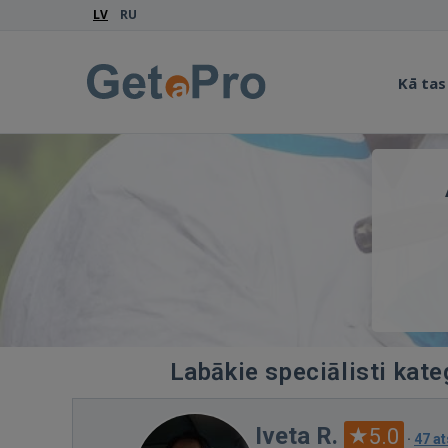
LV
RU
Kā tas
Labākie speciālisti kate
Iveta R.
5.0
·
47 a