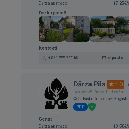
Dārza apstrāde
17-25€/
Darbu piemēri
Kontakti
+371 *** *** 60
E-pasts
Dārza Pils
5.0
·
Bija vietnē: Pirms 10 dienām
Latviski, По-русски, English
PRO
Cenas
Dārza apstrāde
10-50€/