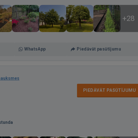
+28
WhatsApp
Piedāvāt pasūtījumu
tsauksmes
PIEDĀVĀT PASŪTĪJUMU
stunda