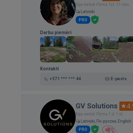
Bija vietnē: Pirms 1st. 11 min.
Latviski
PRO
Darbu piemēri
Kontakti
+371 *** *** 44
E-pasts
GV Solutions
4.
Bija vietnē: Pirms 1 d. 1 st.
Latviski, По-русски, English
PRO