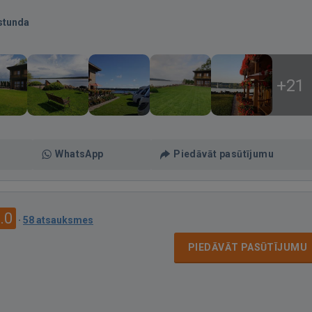
stunda
+21
WhatsApp
Piedāvāt pasūtījumu
.0
·
58 atsauksmes
PIEDĀVĀT PASŪTĪJUMU