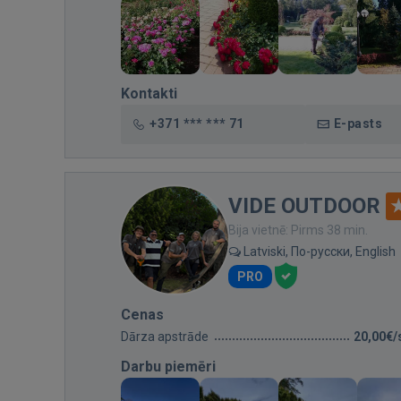
Kontakti
+371 *** *** 71
E-pasts
VIDE OUTDOOR
Bija vietnē: Pirms 38 min.
Latviski, По-русски, English
PRO
Cenas
Dārza apstrāde
20,00€/
Darbu piemēri