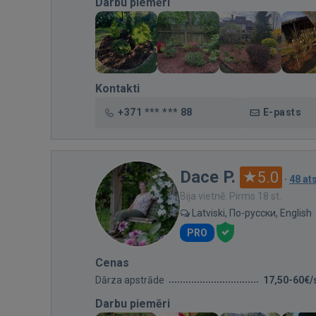
Darbu piemēri
Kontakti
+371 *** *** 88
E-pasts
Dace P.
5.0
·
48 a
Bija vietnē: Pirms 18 st.
Latviski, По-русски, English
PRO
Cenas
Dārza apstrāde
17,50-60€/
Darbu piemēri