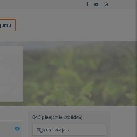
ījumu
e
845 pieejamie izpildītāji
Rīga un Latvija