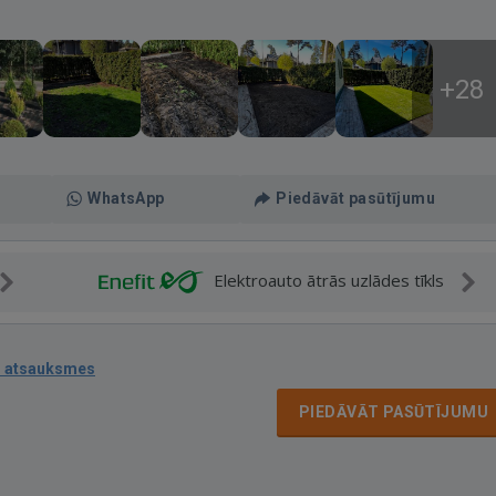
+28
WhatsApp
Piedāvāt pasūtījumu
Elektroauto ātrās uzlādes tīkls
1 atsauksmes
PIEDĀVĀT PASŪTĪJUMU