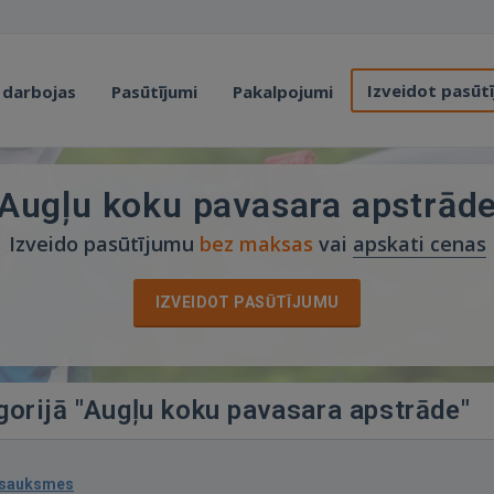
Izveidot pasūt
 darbojas
Pasūtījumi
Pakalpojumi
Augļu koku pavasara apstrād
Izveido pasūtījumu
bez maksas
vai
apskati cenas
IZVEIDOT PASŪTĪJUMU
gorijā "Augļu koku pavasara apstrāde"
tsauksmes