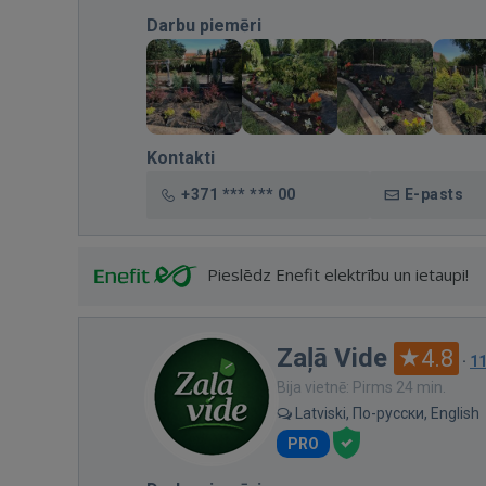
Darbu piemēri
Kontakti
+371 *** *** 00
E-pasts
Pieslēdz Enefit elektrību un ietaupi!
Zaļā Vide
4.8
·
1
Bija vietnē: Pirms 24 min.
Latviski, По-русски, English
PRO