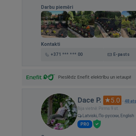
Darbu piemēri
Kontakti
+371 *** *** 00
E-pasts
Pieslēdz Enefit elektrību un ietaupi!
Dace P.
5.0
·
48 a
Bija vietnē: Pirms 9 st.
Latviski, По-русски, English
PRO