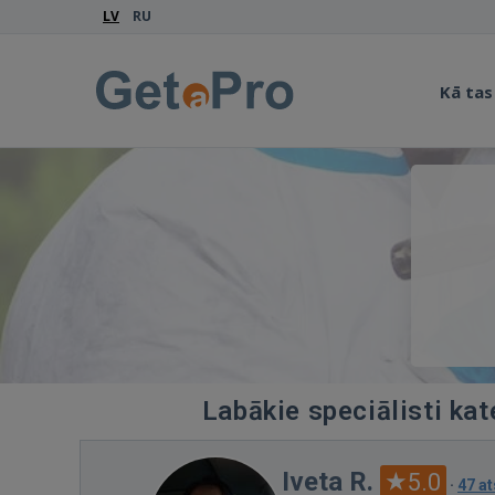
LV
RU
Kā tas
Labākie speciālisti kat
Iveta R.
5.0
·
47 a