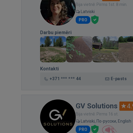
Bija vietnē: Pirms 1st. 8 min.
Latviski
PRO
Darbu piemēri
Kontakti
+371 *** *** 44
E-pasts
GV Solutions
4.
Bija vietnē: Pirms 16 st.
Latviski, По-русски, English
PRO