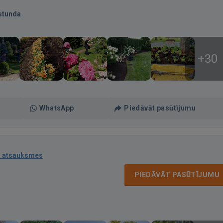
stunda
+30
WhatsApp
Piedāvāt pasūtījumu
1 atsauksmes
PIEDĀVĀT PASŪTĪJUMU