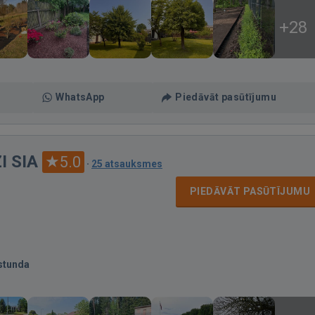
+28
WhatsApp
Piedāvāt pasūtījumu
 SIA
5.0
·
25 atsauksmes
PIEDĀVĀT PASŪTĪJUMU
stunda