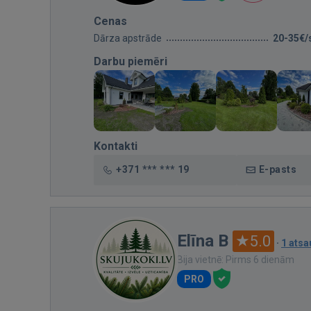
Cenas
Dārza apstrāde
20-35€/
Darbu piemēri
Kontakti
+371 *** *** 19
E-pasts
Elīna B
5.0
·
1 ats
Bija vietnē: Pirms 6 dienām
PRO