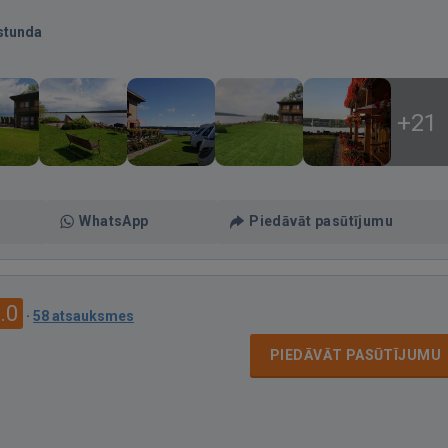
stunda
+21
WhatsApp
Piedāvāt pasūtījumu
.0
·
58 atsauksmes
PIEDĀVĀT PASŪTĪJUMU