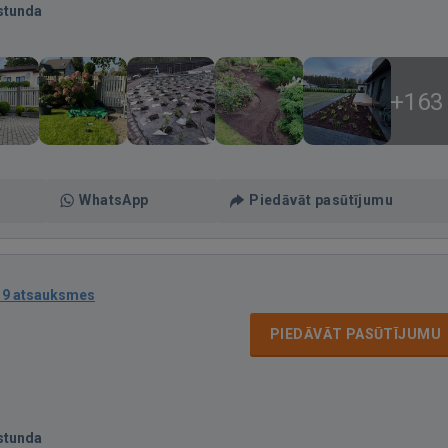
stunda
+163
WhatsApp
Piedāvāt pasūtījumu
19 atsauksmes
PIEDĀVĀT PASŪTĪJUMU
stunda