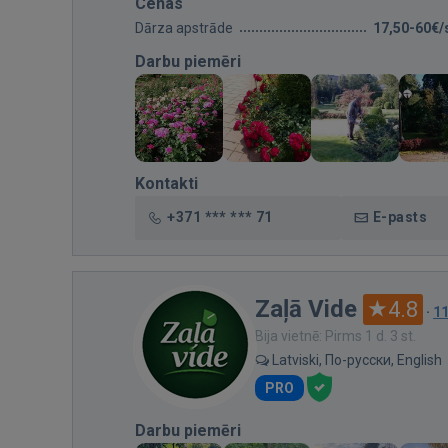
Cenas
Dārza apstrāde
17,50-60€/
Darbu piemēri
Kontakti
+371 *** *** 71
E-pasts
Zaļā Vide
4.8
·
1
Bija vietnē: Pirms 1 d. 3 st.
Latviski, По-русски, English
PRO
Darbu piemēri