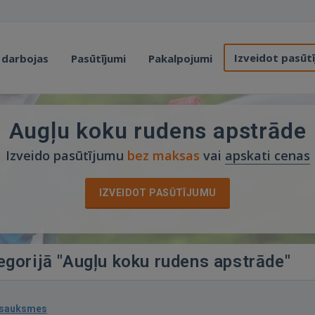
Izveidot pasūt
 darbojas
Pasūtījumi
Pakalpojumi
Augļu koku rudens apstrāde
Izveido pasūtījumu
bez maksas
vai
apskati cenas
IZVEIDOT PASŪTĪJUMU
egorijā "Augļu koku rudens apstrāde"
tsauksmes