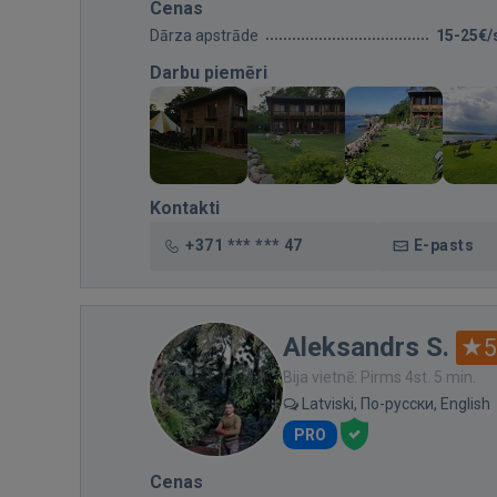
Cenas
Dārza apstrāde
15-25€/
Darbu piemēri
Kontakti
+371 *** *** 47
E-pasts
Aleksandrs S.
5
Bija vietnē: Pirms 4st. 5 min.
Latviski, По-русски, English
PRO
Cenas