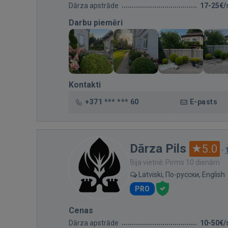
Dārza apstrāde
17-25€/
Darbu piemēri
Kontakti
+371 *** *** 60
E-pasts
Dārza Pils
5.0
·
Bija vietnē: Pirms 10 dienām
Latviski, По-русски, English
PRO
Cenas
Dārza apstrāde
10-50€/