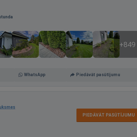
stunda
+849
WhatsApp
Piedāvāt pasūtījumu
auksmes
PIEDĀVĀT PASŪTĪJUMU