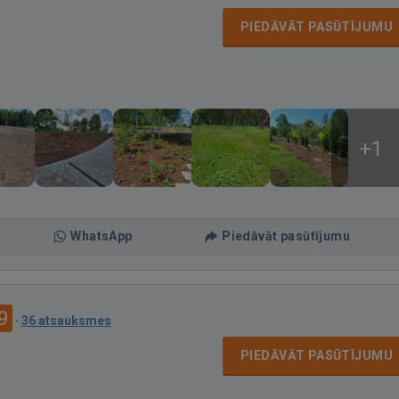
PIEDĀVĀT PASŪTĪJUMU
+1
WhatsApp
Piedāvāt pasūtījumu
9
·
36 atsauksmes
PIEDĀVĀT PASŪTĪJUMU