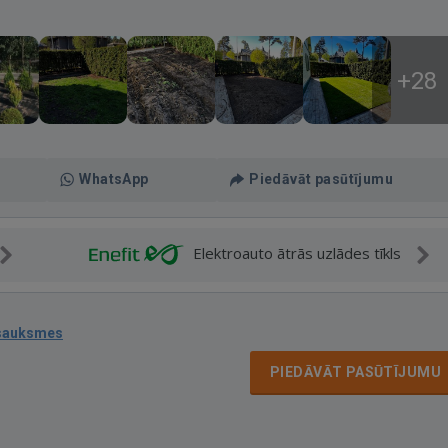
+28
WhatsApp
Piedāvāt pasūtījumu
Elektroauto ātrās uzlādes tīkls
tsauksmes
PIEDĀVĀT PASŪTĪJUMU