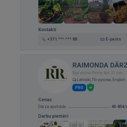
Kontakti
+371 *** *** 88
E-pasts
RAIMONDA DĀRZI
Bija vietnē: Pirms 4st. 31 min.
Latviski, По-русски, English
PRO
Cenas
Dārza apstrāde
45-85€/
Darbu piemēri