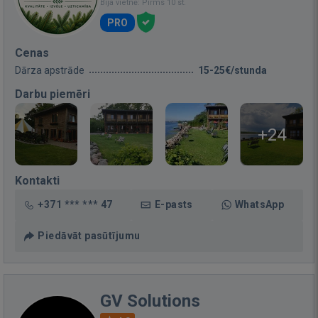
Bija vietnē: Pirms 10 st.
PRO
Cenas
Dārza apstrāde
15-25€/stunda
Darbu piemēri
+24
Kontakti
+371 *** *** 47
E-pasts
WhatsApp
Piedāvāt pasūtījumu
GV Solutions