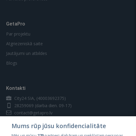
GetaPro
Par projektu
Atgriezeniskā saite
Jautājumi un atbildes
Blogs
Kontakti
City24 SIA, (40003692375)
28259069
(darba dien. 09-17)
contact@getapro.lv
Mums rūp jūsu konfidencialitāte
Mēs un mūsu
270
partneri glabājam un piekļūstam personas