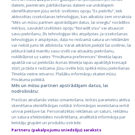
datiem, piemēram, pārlūkošanas datiem vai unikālajiem
identifikatoriem jūsu ierīcē. Izvēloties opciju “Es piekrītu”, tiek
Valstis
aktivizētas izsekošanas tehnoloģijas, kas atbalsta zem virsraksta
Igaunija
“Mēs un mūsu partneri apstrādājam datus, lai sniegtu” norādītos
mērķus, savukārt izvēloties opciju “Noraidīt visu” vai atsaucot
Latvija
savu piekrišanu, šīs tehnoloģijas tiks atspējotas. Ja izsekošanas
tehnoloģijas ir atspējotas, daļa no redzamā satura un reklāmām
Lietuva
var nebūt jums tik atbilstoša. Varat atkārtoti piekļūt šai izvēlnei, lai
jebkurā laikā mainītu savu izvēli vai atsauktu piekrišanu,
noklikšķinot uz saites “Privātuma preferences” tīmekļa lapas
apakšā vai uz peldošās ikonas tīmekļa lapas apakšējā kreisajā
stūrī, ja tāda ir redzama. Jūsu izvēle būs spēkā mūsu piekrišanas
Tīmekļa vietne ietvaros. Plašāku informāciju skatiet mūsu
Privātuma politikā.
Mēs un mūsu partneri apstrādājam datus, lai
nodrošinātu:
City24.lv
CVbankas.lt
Precīzas atrašanās vietas izmantošana. Ierīces parametru aktīva
City24.ee
Kainos.lt
skenēšana identifikācijas nolūkā. Informācijas ievietošana ierīcē
un/vai piekļuve tai. Personalizētas reklāmas un saturs, reklāmu
GetaPro.lv
Paslaugos.lt
un satura efektivitātes novērtēšana, analītiskā informācija par
GetaPro.ee
auto24.ee
lietotāju grupām un produktu izstrāde.
Skelbiu.lt
KV.ee
Partneru (pakalpojumu sniedzēju) saraksts
Autoplius.lt
Osta.ee