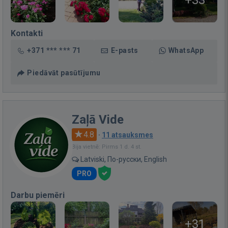
+33
Kontakti
+371 *** *** 71
E-pasts
WhatsApp
Piedāvāt pasūtījumu
Zaļā Vide
4.8
·
11 atsauksmes
Bija vietnē: Pirms 1 d. 4 st.
Latviski, По-русски, English
PRO
Darbu piemēri
+31