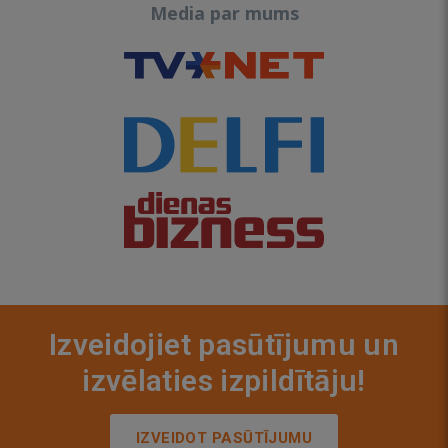
Media par mums
Izveidojiet pasūtījumu un
izvēlaties izpildītāju!
IZVEIDOT PASŪTĪJUMU