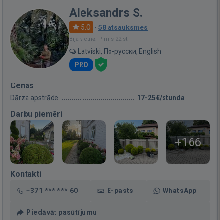
Aleksandrs S.
5.0
·
58 atsauksmes
Bija vietnē: Pirms 22 st.
Latviski, По-русски, English
PRO
Cenas
Dārza apstrāde
17-25€/stunda
Darbu piemēri
+166
Kontakti
+371 *** *** 60
E-pasts
WhatsApp
Piedāvāt pasūtījumu