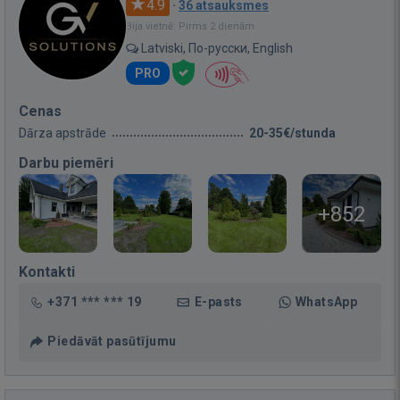
4.9
·
36 atsauksmes
Bija vietnē: Pirms 2 dienām
Latviski, По-русски, English
PRO
Cenas
Dārza apstrāde
20-35€/stunda
Darbu piemēri
+852
Kontakti
+371 *** *** 19
E-pasts
WhatsApp
Piedāvāt pasūtījumu