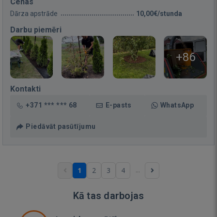
Cenas
Dārza apstrāde
10,00€/stunda
Darbu piemēri
+86
Kontakti
+371 *** *** 68
E-pasts
WhatsApp
Piedāvāt pasūtījumu
...
1
2
3
4
Kā tas darbojas