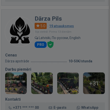
Dārza Pils
5.0
·
19 atsauksmes
Bija vietnē: Pirms 13 dienām
Latviski, По-русски, English
PRO
Cenas
Dārza apstrāde
10-50€/stunda
Darbu piemēri
+31
Kontakti
+371 *** *** 00
E-pasts
WhatsApp