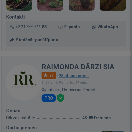
Kontakti
+371 *** *** 88
E-pasts
WhatsApp
Piedāvāt pasūtījumu
RAIMONDA DĀRZI SIA
5.0
·
25 atsauksmes
Bija vietnē: Pirms 3st. 37 min.
Latviski, По-русски, English
PRO
Cenas
Dārza apstrāde
45-85€/stunda
Darbu piemēri