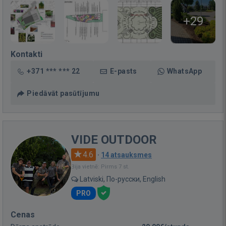
+29
Kontakti
+371 *** *** 22
E-pasts
WhatsApp
Piedāvāt pasūtījumu
VIDE OUTDOOR
4.6
·
14 atsauksmes
Bija vietnē: Pirms 7 st.
Latviski, По-русски, English
PRO
Cenas