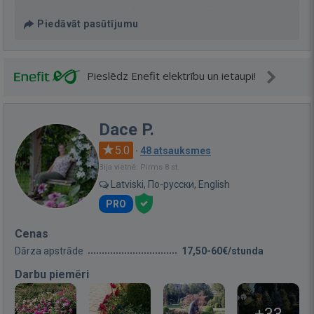
Piedāvāt pasūtījumu
Pieslēdz Enefit elektrību un ietaupi!
Dace P.
5.0
·
48 atsauksmes
Bija vietnē: Pirms 8 st.
Latviski, По-русски, English
PRO
Cenas
Dārza apstrāde
17,50-60€/stunda
Darbu piemēri