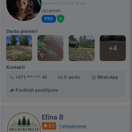
Bija vietnē: Pirms 1st. 50 min.
Latviski
PRO
Darbu piemēri
+4
Kontakti
+371 *** *** 44
E-pasts
WhatsApp
Piedāvāt pasūtījumu
Elīna B
5.0
·
1 atsauksmes