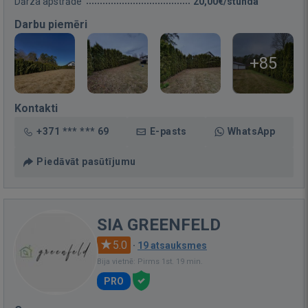
Dārza apstrāde
20,00€/stunda
Darbu piemēri
+85
Kontakti
+371 *** *** 69
E-pasts
WhatsApp
Piedāvāt pasūtījumu
SIA GREENFELD
5.0
·
19 atsauksmes
Bija vietnē: Pirms 1st. 19 min.
PRO