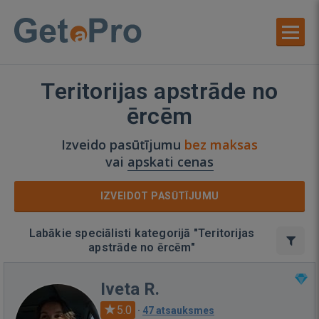
Teritorijas apstrāde no
ērcēm
Izveido pasūtījumu
bez maksas
vai
apskati cenas
IZVEIDOT PASŪTĪJUMU
Labākie speciālisti kategorijā "Teritorijas
apstrāde no ērcēm"
Iveta R.
5.0
·
47 atsauksmes