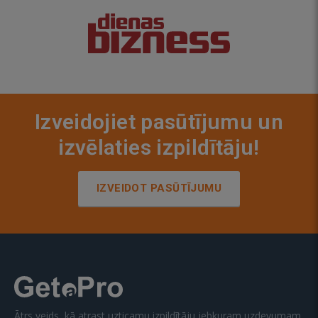
Izveidojiet pasūtījumu un
izvēlaties izpildītāju!
IZVEIDOT PASŪTĪJUMU
Ātrs veids, kā atrast uzticamu izpildītāju jebkuram uzdevumam.