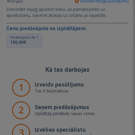
Izveidot līdzīgu pasūtījumu
Kalngale
Sveicināti! Vajag apsekot koku, un pamatojoties uz
apsekošanu, saņemt atļauju uz ciršanu ja vajadzēs.
Cenu piedāvājumi no izpildītājiem:
Piedāvājums Nr.1
150,00€
Kā tas darbojas
1
Izveido pasūtījumu
Tas ir bezmaksas
2
Saņem piedāvājumus
Izpildītāji piedāvās savas cenas
3
Izvēlies speciālistu