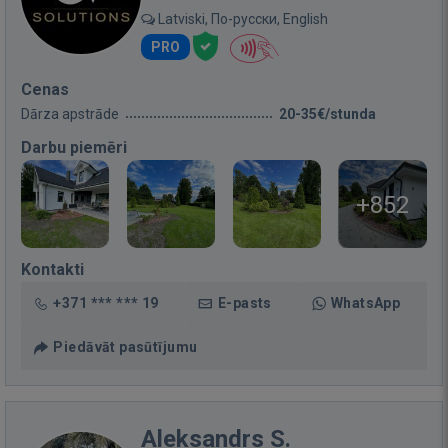
Latviski, По-русски, English
PRO
Cenas
Dārza apstrāde
20-35€/stunda
Darbu piemēri
+852
Kontakti
+371 *** *** 19
E-pasts
WhatsApp
Piedāvāt pasūtījumu
Aleksandrs S.