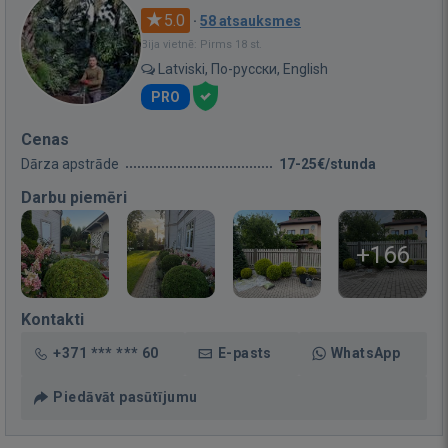
5.0
·
58 atsauksmes
Bija vietnē: Pirms 18 st.
Latviski, По-русски, English
PRO
Cenas
Dārza apstrāde
17-25€/stunda
Darbu piemēri
+166
Kontakti
+371 *** *** 60
E-pasts
WhatsApp
Piedāvāt pasūtījumu