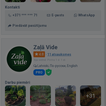
Kontakti
+371 *** *** 71
E-pasts
WhatsApp
Piedāvāt pasūtījumu
Zaļā Vide
4.8
·
11 atsauksmes
Bija vietnē: Pirms 1 d. 1 st.
Latviski, По-русски, English
PRO
Darbu piemēri
+31