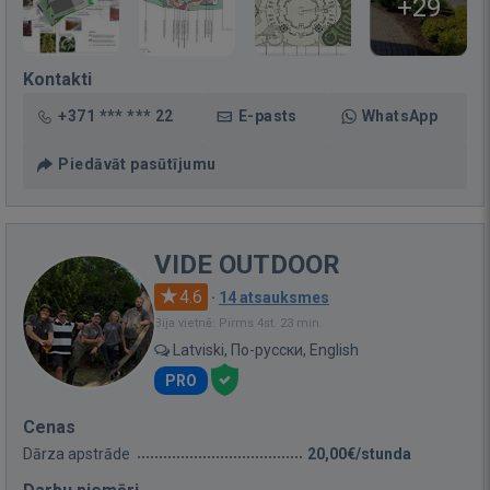
+29
Kontakti
+371 *** *** 22
E-pasts
WhatsApp
Piedāvāt pasūtījumu
VIDE OUTDOOR
4.6
·
14 atsauksmes
Bija vietnē: Pirms 4st. 23 min.
Latviski, По-русски, English
PRO
Cenas
Dārza apstrāde
20,00€/stunda