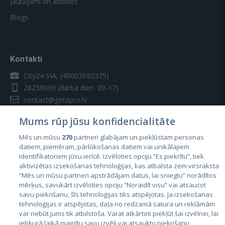
Jautājumi un atbildes
Blogs
Kontakti
City24 SIA, (40003692375)
28259069
(darba dien. 09-17)
contact@getapro.lv
Mums rūp jūsu konfidencialitāte
Mēs un mūsu
270
partneri glabājam un piekļūstam personas
datiem, piemēram, pārlūkošanas datiem vai unikālajiem
identifikatoriem jūsu ierīcē. Izvēloties opciju “Es piekrītu”, tiek
Valstis
aktivizētas izsekošanas tehnoloģijas, kas atbalsta zem virsraksta
Igaunija
“Mēs un mūsu partneri apstrādājam datus, lai sniegtu” norādītos
mērķus, savukārt izvēloties opciju “Noraidīt visu” vai atsaucot
Latvija
savu piekrišanu, šīs tehnoloģijas tiks atspējotas. Ja izsekošanas
tehnoloģijas ir atspējotas, daļa no redzamā satura un reklāmām
Lietuva
var nebūt jums tik atbilstoša. Varat atkārtoti piekļūt šai izvēlnei, lai
jebkurā laikā mainītu savu izvēli vai atsauktu piekrišanu,