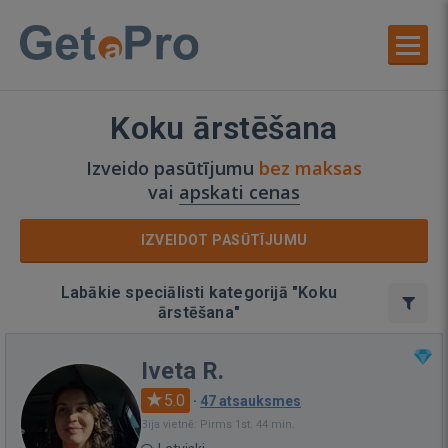
Koku ārstēšana
Izveido pasūtījumu
bez maksas
vai
apskati cenas
IZVEIDOT PASŪTĪJUMU
Labākie speciālisti kategorijā "Koku
ārstēšana"
Iveta R.
5.0
·
47 atsauksmes
Bija vietnē: Pirms 1st. 44 min.