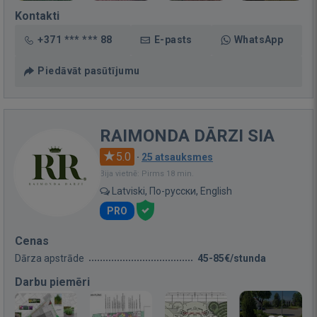
Kontakti
+371 *** *** 88
E-pasts
WhatsApp
Piedāvāt pasūtījumu
RAIMONDA DĀRZI SIA
5.0
·
25 atsauksmes
Bija vietnē: Pirms 18 min.
Latviski, По-русски, English
PRO
Cenas
Dārza apstrāde
45-85€/stunda
Darbu piemēri