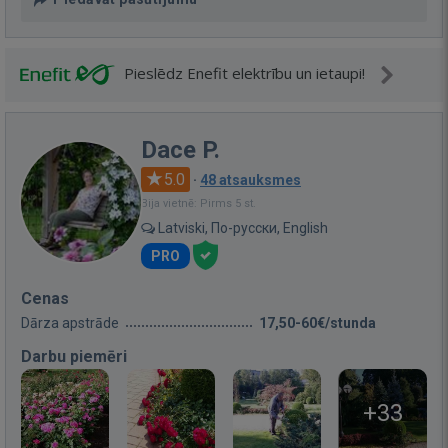
Pieslēdz Enefit elektrību un ietaupi!
Dace P.
5.0
·
48 atsauksmes
Bija vietnē: Pirms 5 st.
Latviski, По-русски, English
PRO
Cenas
Dārza apstrāde
17,50-60€/stunda
Darbu piemēri
+33