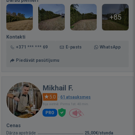
Darbu piemēri
+85
Kontakti
+371 *** *** 69
E-pasts
WhatsApp
Piedāvāt pasūtījumu
Mikhail F.
5.0
·
61 atsauksmes
Bija vietnē: Pirms 1st. 40 min.
PRO
Cenas
Dārza apstrāde
25,00€/stunda