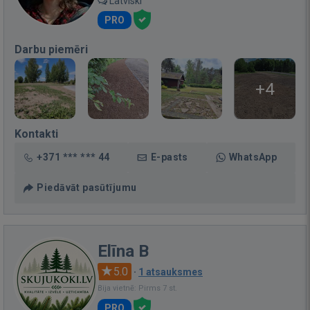
Latviski
PRO
Darbu piemēri
+4
Kontakti
+371 *** *** 44
E-pasts
WhatsApp
Piedāvāt pasūtījumu
Elīna B
5.0
·
1 atsauksmes
Bija vietnē: Pirms 7 st.
PRO