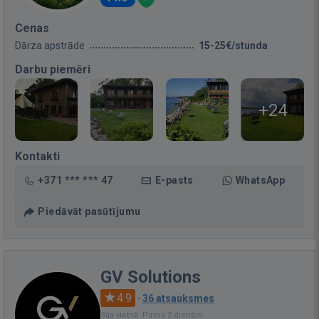
Cenas
Dārza apstrāde
15-25€/stunda
Darbu piemēri
+24
Kontakti
+371 *** *** 47
E-pasts
WhatsApp
Piedāvāt pasūtījumu
GV Solutions
4.9
·
36 atsauksmes
Bija vietnē: Pirms 2 dienām