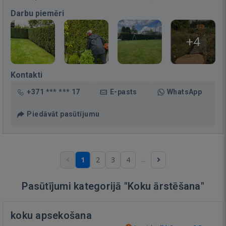
Darbu piemēri
+4
Kontakti
+371 *** *** 17
E-pasts
WhatsApp
Piedāvāt pasūtījumu
...
1
2
3
4
Pasūtījumi kategorijā "Koku ārstēšana"
koku apsekošana