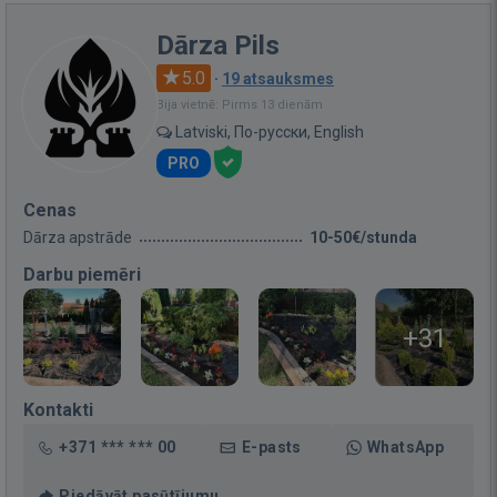
Dārza Pils
5.0
·
19 atsauksmes
Bija vietnē: Pirms 13 dienām
Latviski, По-русски, English
PRO
Cenas
Dārza apstrāde
10-50€/stunda
Darbu piemēri
+31
Kontakti
+371 *** *** 00
E-pasts
WhatsApp
Piedāvāt pasūtījumu