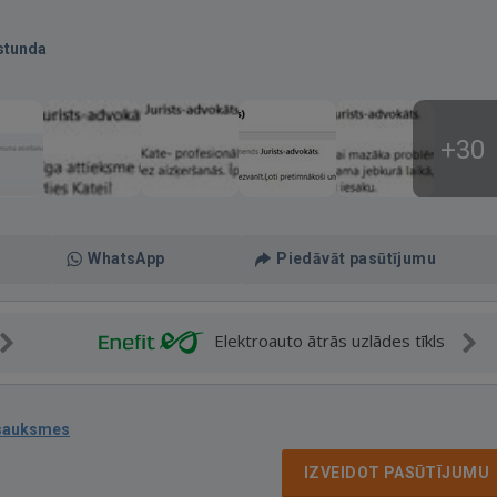
stunda
+30
WhatsApp
Piedāvāt pasūtījumu
Elektroauto ātrās uzlādes tīkls
tsauksmes
IZVEIDOT PASŪTĪJUMU