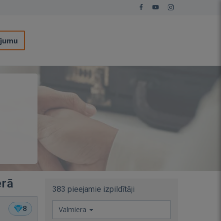
ījumu
erā
383 pieejamie izpildītāji
8
Valmiera