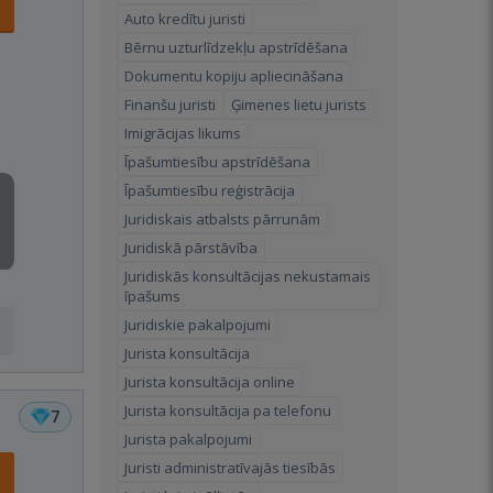
Auto kredītu juristi
Bērnu uzturlīdzekļu apstrīdēšana
Dokumentu kopiju apliecināšana
Finanšu juristi
Ģimenes lietu jurists
Imigrācijas likums
Īpašumtiesību apstrīdēšana
Īpašumtiesību reģistrācija
Juridiskais atbalsts pārrunām
Juridiskā pārstāvība
Juridiskās konsultācijas nekustamais
īpašums
Juridiskie pakalpojumi
Jurista konsultācija
Jurista konsultācija online
Jurista konsultācija pa telefonu
7
Jurista pakalpojumi
Juristi administratīvajās tiesībās