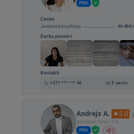
PRO
Cenas
Juridiskā konsultācija
40-85€/
Darbu piemēri
Kontakti
+371 *** *** 46
E-pasts
Andrejs A.
5.0
·
Bija vietnē: Pirms 11 st.
PRO