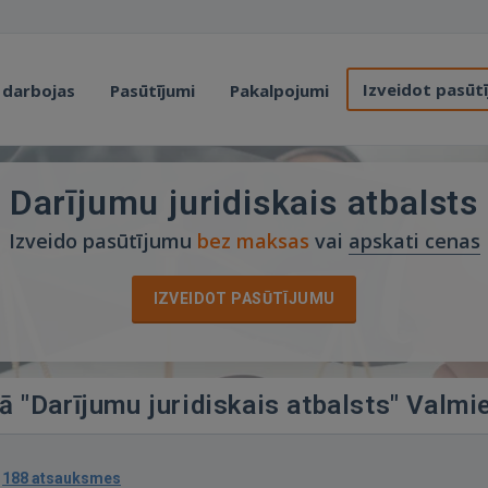
Izveidot pasūt
 darbojas
Pasūtījumi
Pakalpojumi
Darījumu juridiskais atbalsts
Izveido pasūtījumu
bez maksas
vai
apskati cenas
IZVEIDOT PASŪTĪJUMU
jā "Darījumu juridiskais atbalsts" Valmi
·
188 atsauksmes