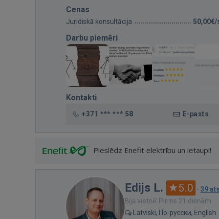
Cenas
Juridiskā konsultācija
50,00€/
Darbu piemēri
Kontakti
+371 *** *** 58
E-pasts
Pieslēdz Enefit elektrību un ietaupi!
Edijs L.
5.0
·
39 a
Bija vietnē: Pirms 21 dienām
Latviski, По-русски, English