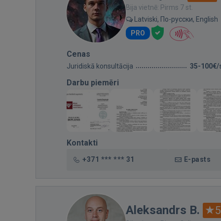
Bija vietnē: Pirms 7 st.
Latviski, По-русски, English
PRO
Cenas
Juridiskā konsultācija
35-100€/
Darbu piemēri
Kontakti
+371 *** *** 31
E-pasts
Aleksandrs B.
5