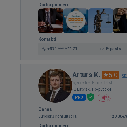
Darbu piemēri
Kontakti
+371 *** *** 71
E-pasts
Arturs K.
5.0
·
30
Bija vietnē: Pirms 14 st.
Latviski, По-русски
PRO
Cenas
Juridiskā konsultācija
120,00€/
Darbu piemēri