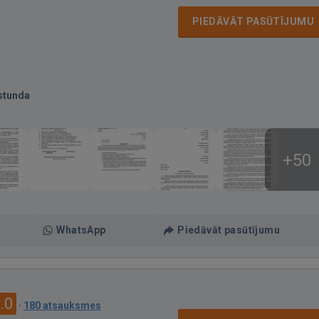
PIEDĀVĀT PASŪTĪJUMU
stunda
+50
WhatsApp
Piedāvāt pasūtījumu
.0
·
180 atsauksmes