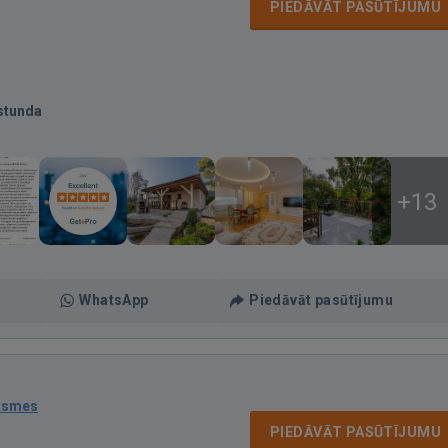
PIEDĀVĀT PASŪTĪJUMU
stunda
+13
WhatsApp
Piedāvāt pasūtījumu
ksmes
PIEDĀVĀT PASŪTĪJUMU