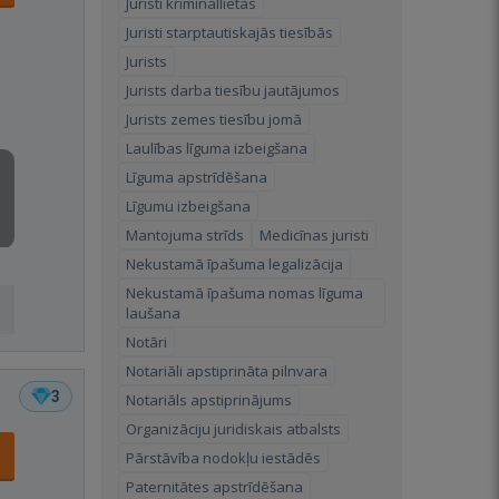
Juristi krimināllietās
Juristi starptautiskajās tiesībās
Jurists
Jurists darba tiesību jautājumos
Jurists zemes tiesību jomā
Laulības līguma izbeigšana
Līguma apstrīdēšana
Līgumu izbeigšana
Mantojuma strīds
Medicīnas juristi
Nekustamā īpašuma legalizācija
Nekustamā īpašuma nomas līguma
laušana
Notāri
Notariāli apstiprināta pilnvara
3
Notariāls apstiprinājums
Organizāciju juridiskais atbalsts
Pārstāvība nodokļu iestādēs
Paternitātes apstrīdēšana