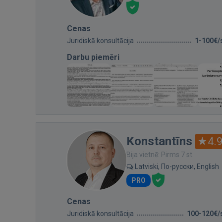
Cenas
Juridiskā konsultācija
1-100€/
Darbu piemēri
Konstantīns
4.
Bija vietnē: Pirms 7 st.
Latviski, По-русски, English
PRO
Cenas
Juridiskā konsultācija
100-120€/