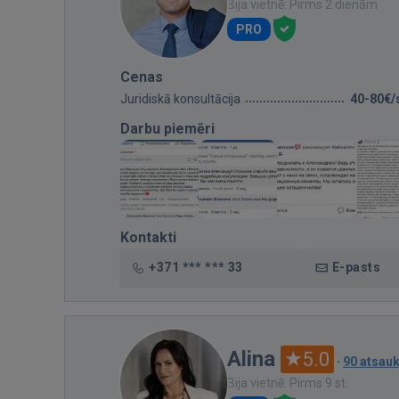
Bija vietnē: Pirms 2 dienām
PRO
Cenas
Juridiskā konsultācija
40-80€/
Darbu piemēri
Kontakti
+371 *** *** 33
E-pasts
Alina
5.0
·
90 atsau
Bija vietnē: Pirms 9 st.