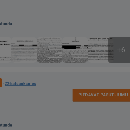
stunda
+6
9
·
226 atsauksmes
PIEDĀVĀT PASŪTĪJUMU
stunda