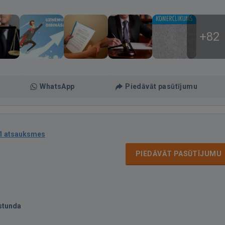
+82
WhatsApp
Piedāvāt pasūtījumu
1 atsauksmes
PIEDĀVĀT PASŪTĪJUMU
stunda