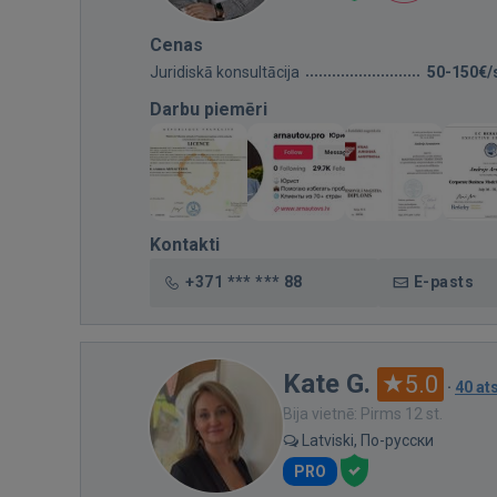
Cenas
Juridiskā konsultācija
50-150€/
Darbu piemēri
Kontakti
+371 *** *** 88
E-pasts
Kate G.
5.0
·
40 a
Bija vietnē: Pirms 12 st.
Latviski, По-русски
PRO