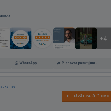
stunda
+4
WhatsApp
Piedāvāt pasūtījumu
tsauksmes
PIEDĀVĀT PASŪTĪJUMU