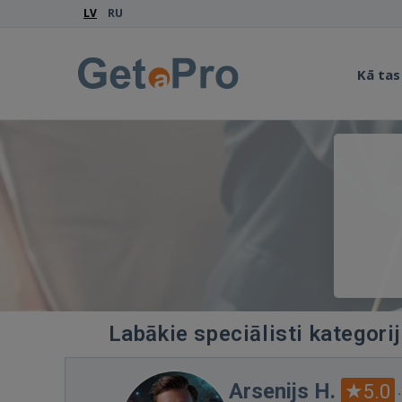
LV
RU
Kā tas
Labākie speciālisti kategori
Arsenijs H.
5.0