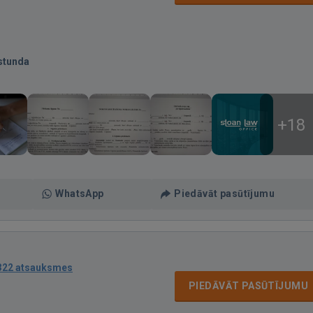
stunda
+18
WhatsApp
Piedāvāt pasūtījumu
322 atsauksmes
PIEDĀVĀT PASŪTĪJUMU