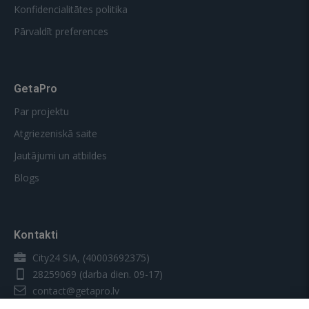
Konfidencialitātes politika
Pārvaldīt preferences
GetaPro
Par projektu
Atgriezeniskā saite
Jautājumi un atbildes
Blogs
Kontakti
City24 SIA, (40003692375)
28259069
(darba dien. 09-17)
contact@getapro.lv