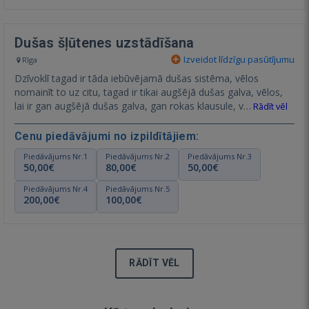
Dušas šļūtenes uzstādīšana
Izveidot līdzīgu pasūtījumu
Rīga
Dzīvoklī tagad ir tāda iebūvējamā dušas sistēma, vēlos
nomainīt to uz citu, tagad ir tikai augšējā dušas galva, vēlos,
lai ir gan augšējā dušas galva, gan rokas klausule, v…
Rādīt vēl
Cenu piedāvājumi no izpildītājiem:
Piedāvājums Nr.1
Piedāvājums Nr.2
Piedāvājums Nr.3
50,00€
80,00€
50,00€
Piedāvājums Nr.4
Piedāvājums Nr.5
200,00€
100,00€
RĀDĪT VĒL