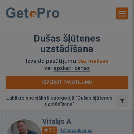
Dušas šļūtenes
uzstādīšana
Izveido pasūtījumu
bez maksas
vai
apskati cenas
IZVEIDOT PASŪTĪJUMU
Labākie speciālisti kategorijā "Dušas šļūtenes
uzstādīšana"
Vitalijs A.
5.0
·
187 atsauksmes