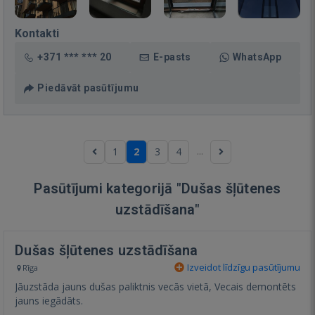
Kontakti
+371 *** *** 20
E-pasts
WhatsApp
Piedāvāt pasūtījumu
...
1
2
3
4
Pasūtījumi kategorijā "Dušas šļūtenes
uzstādīšana"
Dušas šļūtenes uzstādīšana
Izveidot līdzīgu pasūtījumu
Rīga
Jāuzstāda jauns dušas paliktnis vecās vietā, Vecais demontēts
jauns iegādāts.