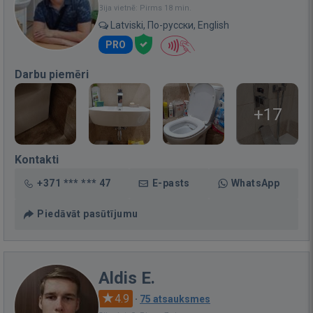
Bija vietnē: Pirms 18 min.
Latviski, По-русски, English
PRO
Darbu piemēri
+17
Kontakti
+371 *** *** 47
E-pasts
WhatsApp
Piedāvāt pasūtījumu
Aldis E.
4.9
·
75 atsauksmes