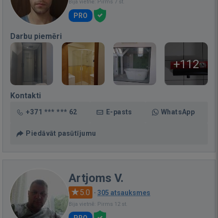
Bija vietnē: Pirms 7 st.
PRO
Darbu piemēri
+112
Kontakti
+371 *** *** 62
E-pasts
WhatsApp
Piedāvāt pasūtījumu
Artjoms V.
5.0
·
305 atsauksmes
Bija vietnē: Pirms 12 st.