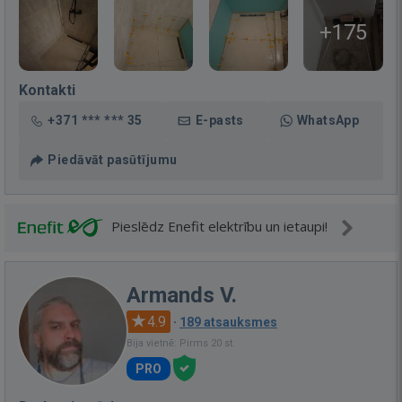
+175
Kontakti
+371 *** *** 35
E-pasts
WhatsApp
Piedāvāt pasūtījumu
Pieslēdz Enefit elektrību un ietaupi!
Armands V.
4.9
·
189 atsauksmes
Bija vietnē: Pirms 20 st.
PRO