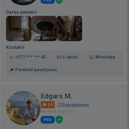
PRO
Darbu piemēri
Kontakti
+371 *** *** 40
E-pasts
WhatsApp
Piedāvāt pasūtījumu
Edgars M.
4.9
·
270 atsauksmes
Bija vietnē: Pirms 7 st.
PRO