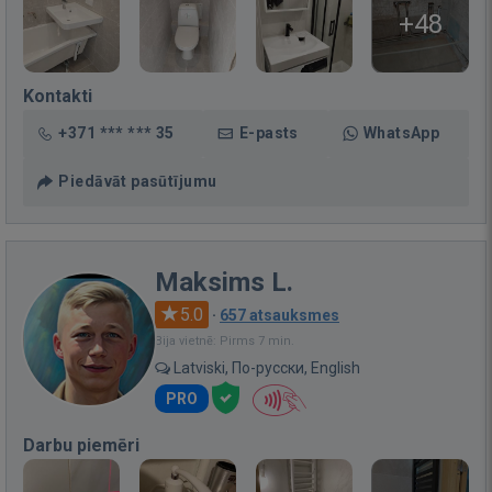
+48
Kontakti
+371 *** *** 35
E-pasts
WhatsApp
Piedāvāt pasūtījumu
Maksims L.
5.0
·
657 atsauksmes
Bija vietnē: Pirms 7 min.
Latviski, По-русски, English
PRO
Darbu piemēri