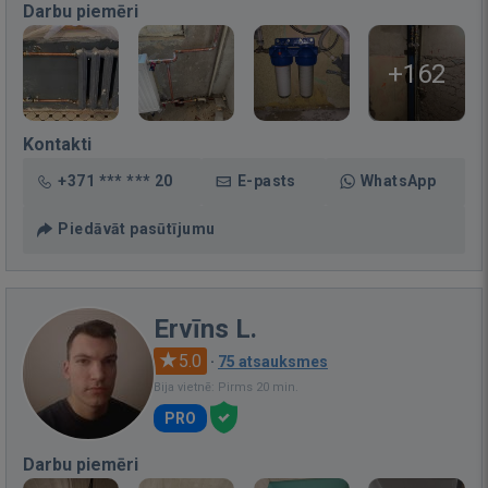
Darbu piemēri
+162
Kontakti
+371 *** *** 20
E-pasts
WhatsApp
Piedāvāt pasūtījumu
Ervīns L.
5.0
·
75 atsauksmes
Bija vietnē: Pirms 20 min.
PRO
Darbu piemēri