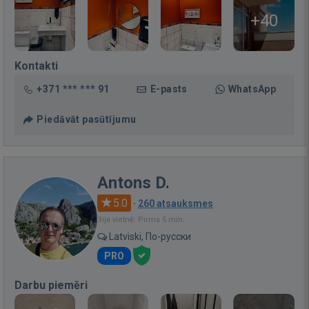
+40
Kontakti
+371 *** *** 91
E-pasts
WhatsApp
Piedāvāt pasūtījumu
Antons D.
5.0
·
260 atsauksmes
Bija vietnē: Pirms 5 min.
Latviski, По-русски
PRO
Darbu piemēri