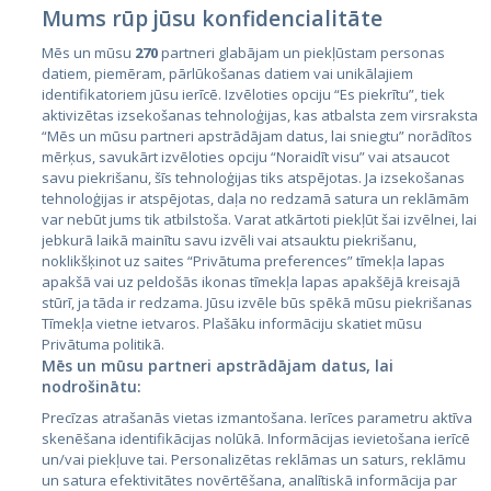
Mums rūp jūsu konfidencialitāte
Mēs un mūsu
270
partneri glabājam un piekļūstam personas
datiem, piemēram, pārlūkošanas datiem vai unikālajiem
identifikatoriem jūsu ierīcē. Izvēloties opciju “Es piekrītu”, tiek
Valstis
aktivizētas izsekošanas tehnoloģijas, kas atbalsta zem virsraksta
Igaunija
“Mēs un mūsu partneri apstrādājam datus, lai sniegtu” norādītos
mērķus, savukārt izvēloties opciju “Noraidīt visu” vai atsaucot
Latvija
savu piekrišanu, šīs tehnoloģijas tiks atspējotas. Ja izsekošanas
tehnoloģijas ir atspējotas, daļa no redzamā satura un reklāmām
Lietuva
var nebūt jums tik atbilstoša. Varat atkārtoti piekļūt šai izvēlnei, lai
jebkurā laikā mainītu savu izvēli vai atsauktu piekrišanu,
noklikšķinot uz saites “Privātuma preferences” tīmekļa lapas
apakšā vai uz peldošās ikonas tīmekļa lapas apakšējā kreisajā
stūrī, ja tāda ir redzama. Jūsu izvēle būs spēkā mūsu piekrišanas
Tīmekļa vietne ietvaros. Plašāku informāciju skatiet mūsu
Privātuma politikā.
Mēs un mūsu partneri apstrādājam datus, lai
nodrošinātu:
City24.lv
CVbankas.lt
Precīzas atrašanās vietas izmantošana. Ierīces parametru aktīva
City24.ee
Kainos.lt
skenēšana identifikācijas nolūkā. Informācijas ievietošana ierīcē
un/vai piekļuve tai. Personalizētas reklāmas un saturs, reklāmu
GetaPro.lv
Paslaugos.lt
un satura efektivitātes novērtēšana, analītiskā informācija par
GetaPro.ee
auto24.ee