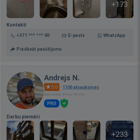
+173
Kontakti
+371 *** *** 00
E-pasts
WhatsApp
Piedāvāt pasūtījumu
Andrejs N.
5.0
·
1106 atsauksmes
Bija vietnē: Pirms 18 min.
PRO
Darbu piemēri
+233