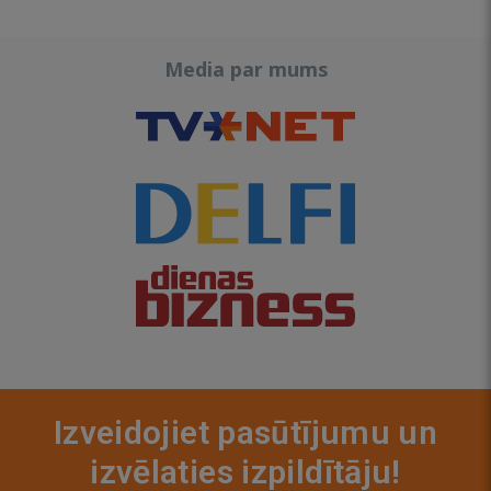
Media par mums
Izveidojiet pasūtījumu un
izvēlaties izpildītāju!