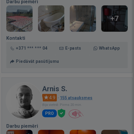
Darbu piemēri
+7
Kontakti
+371 *** *** 04
E-pasts
WhatsApp
Piedāvāt pasūtījumu
Arnis S.
4.9
·
155 atsauksmes
Bija vietnē: Pirms 20 min.
PRO
Darbu piemēri