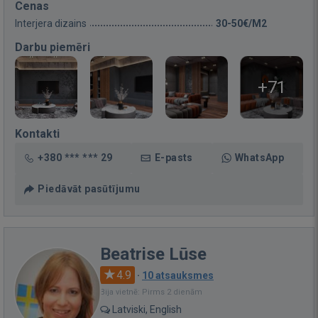
Cenas
Interjera dizains
30-50€/M2
Darbu piemēri
+71
Kontakti
+380 *** *** 29
E-pasts
WhatsApp
Piedāvāt pasūtījumu
Beatrise Lūse
4.9
·
10 atsauksmes
Bija vietnē: Pirms 2 dienām
Latviski, English