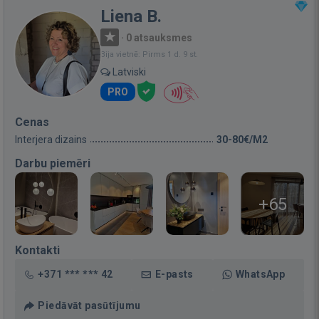
Liena B.
·
0 atsauksmes
Bija vietnē: Pirms 1 d. 9 st.
Latviski
PRO
Cenas
Interjera dizains
30-80€/M2
Darbu piemēri
+65
Kontakti
+371 *** *** 42
E-pasts
WhatsApp
Piedāvāt pasūtījumu