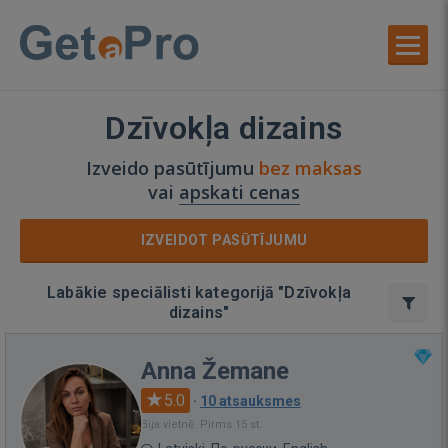
Dzīvokļa dizains
Izveido pasūtījumu
bez maksas
vai
apskati cenas
IZVEIDOT PASŪTĪJUMU
Labākie speciālisti kategorijā "Dzīvokļa
dizains"
Anna Žemane
5.0
·
10 atsauksmes
Bija vietnē: Pirms 15 st.