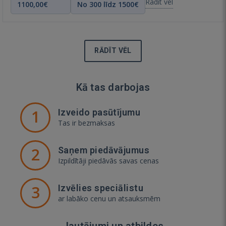
Rādīt vēl
1100,00€
No 300 līdz 1500€
RĀDĪT VĒL
Kā tas darbojas
1
Izveido pasūtījumu
Tas ir bezmaksas
2
Saņem piedāvājumus
Izpildītāji piedāvās savas cenas
3
Izvēlies speciālistu
ar labāko cenu un atsauksmēm
Jautājumi un atbildes