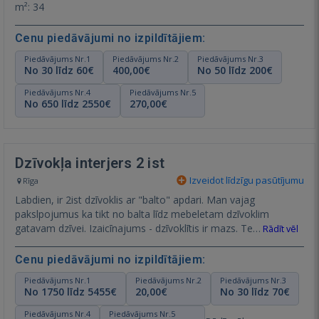
m²: 34
Cenu piedāvājumi no izpildītājiem:
Piedāvājums Nr.1
Piedāvājums Nr.2
Piedāvājums Nr.3
No 30 līdz 60€
400,00€
No 50 līdz 200€
Piedāvājums Nr.4
Piedāvājums Nr.5
No 650 līdz 2550€
270,00€
Dzīvokļa interjers 2 ist
Izveidot līdzīgu pasūtījumu
Rīga
Labdien, ir 2ist dzīvoklis ar "balto" apdari. Man vajag
pakslpojumus ka tikt no balta līdz mebeletam dzīvoklim
gatavam dzīvei. Izaicīnajums - dzīvoklītis ir mazs. Te…
Rādīt vēl
Cenu piedāvājumi no izpildītājiem:
Piedāvājums Nr.1
Piedāvājums Nr.2
Piedāvājums Nr.3
No 1750 līdz 5455€
20,00€
No 30 līdz 70€
Piedāvājums Nr.4
Piedāvājums Nr.5