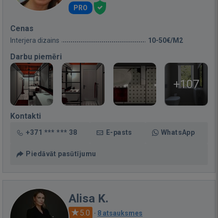
PRO
Cenas
Interjera dizains
10-50€/M2
Darbu piemēri
+107
Kontakti
+371 *** *** 38
E-pasts
WhatsApp
Piedāvāt pasūtījumu
Alisa K.
5.0
·
8 atsauksmes