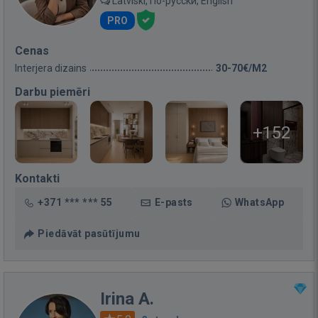
Latviski, По-русски, English
PRO
Cenas
Interjera dizains
30-70€/M2
Darbu piemēri
+152
Kontakti
+371 *** *** 55
E-pasts
WhatsApp
Piedāvāt pasūtījumu
Irina A.