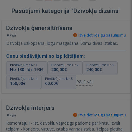
Pasūtījumi kategorijā "Dzīvokļa dizains"
Dzīvokļa ģenerāltīrīšana
Izveidot līdzīgu pasūtījumu
Rīga
Dzīvokļa uzkopšana, logu mazgāšana. 50m2 divas istabas.
Cenu piedāvājumi no izpildītājiem:
Piedāvājums Nr.1
Piedāvājums Nr.2
Piedāvājums Nr.3
No 130 līdz 190€
200,00€
240,00€
Piedāvājums Nr.4
Piedāvājums Nr.5
Rādīt vēl
150,00€
60,00€
Dzīvokļa interjers
Izveidot līdzīgu pasūtījumu
Rīga
Remontēju 1- īst. dzīvokli. Vajadzīgs padoms par krāsu izvēli
telpām - koridors, virtuve, istaba vannasistaba. Telpas platība,