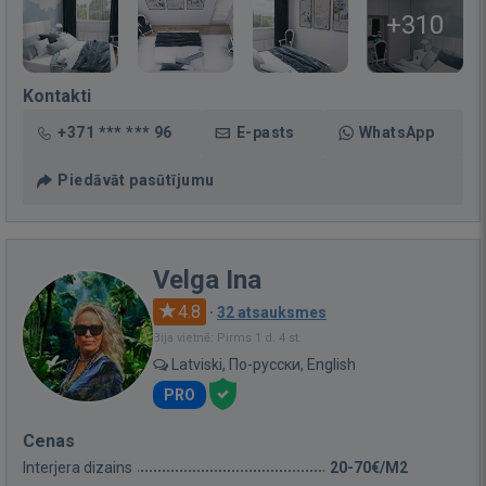
+310
Kontakti
+371 *** *** 96
E-pasts
WhatsApp
Piedāvāt pasūtījumu
Velga Ina
4.8
·
32 atsauksmes
Bija vietnē: Pirms 1 d. 4 st.
Latviski, По-русски, English
PRO
Cenas
Interjera dizains
20-70€/M2