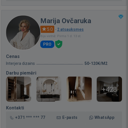
Marija Ovčaruka
5.0
·
2 atsauksmes
Bija vietnē: Pirms 1 d. 13 st.
PRO
Cenas
Interjera dizains
50-120€/M2
Darbu piemēri
+428
Kontakti
+371 *** *** 77
E-pasts
WhatsApp