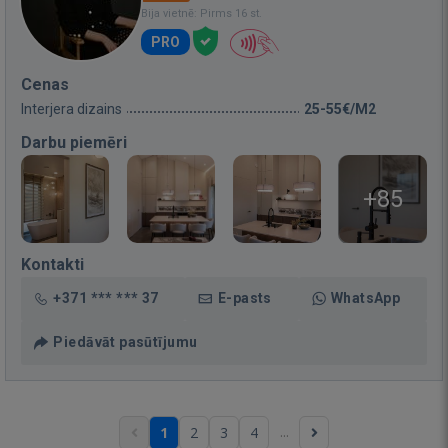
Bija vietnē: Pirms 16 st.
PRO
Cenas
Interjera dizains
25-55€/M2
Darbu piemēri
+85
Kontakti
+371 *** *** 37
E-pasts
WhatsApp
Piedāvāt pasūtījumu
...
1
2
3
4