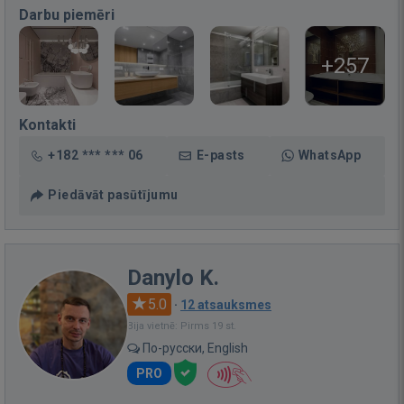
Darbu piemēri
+257
Kontakti
+182 *** *** 06
E-pasts
WhatsApp
Piedāvāt pasūtījumu
Danylo K.
5.0
·
12 atsauksmes
Bija vietnē: Pirms 19 st.
По-русски, English
PRO