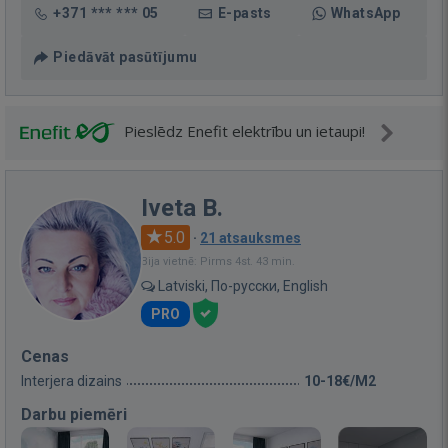
+371 *** *** 05
E-pasts
WhatsApp
Piedāvāt pasūtījumu
Pieslēdz Enefit elektrību un ietaupi!
Iveta B.
5.0
·
21 atsauksmes
Bija vietnē: Pirms 4st. 43 min.
Latviski, По-русски, English
PRO
Cenas
Interjera dizains
10-18€/M2
Darbu piemēri