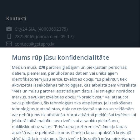
Kontakti
City24 SIA, (40003692375)
28259069
(darba dien. 09-17)
contact@getapro.lv
Mums rūp jūsu konfidencialitāte
Mēs un mūsu
270
partneri glabājam un piekļūstam personas
datiem, piemēram, pārlūkošanas datiem vai unikālajiem
identifikatoriem jūsu ierīcē. Izvēloties opciju “Es piekrītu”, tiek
Valstis
aktivizētas izsekošanas tehnoloģijas, kas atbalsta zem virsraksta
Igaunija
“Mēs un mūsu partneri apstrādājam datus, lai sniegtu” norādītos
mērķus, savukārt izvēloties opciju “Noraidīt visu” vai atsaucot
Latvija
savu piekrišanu, šīs tehnoloģijas tiks atspējotas. Ja izsekošanas
tehnoloģijas ir atspējotas, daļa no redzamā satura un reklāmām
Lietuva
var nebūt jums tik atbilstoša. Varat atkārtoti piekļūt šai izvēlnei, lai
jebkurā laikā mainītu savu izvēli vai atsauktu piekrišanu,
noklikšķinot uz saites “Privātuma preferences” tīmekļa lapas
apakšā vai uz peldošās ikonas tīmekļa lapas apakšējā kreisajā
stūrī, ja tāda ir redzama. Jūsu izvēle būs spēkā mūsu piekrišanas