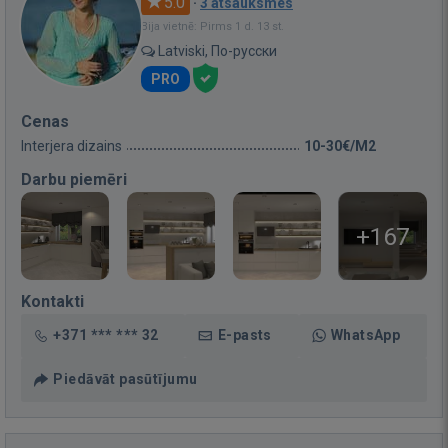
5.0
·
3 atsauksmes
Bija vietnē: Pirms 1 d. 13 st.
Latviski, По-русски
PRO
Cenas
Interjera dizains
10-30€/M2
Darbu piemēri
+167
Kontakti
+371 *** *** 32
E-pasts
WhatsApp
Piedāvāt pasūtījumu