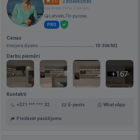
5.0
·
3 atsauksmes
Bija vietnē: Pirms 2 dienām
Latviski, По-русски
PRO
Cenas
Interjera dizains
10-30€/M2
Darbu piemēri
+167
Kontakti
+371 *** *** 32
E-pasts
WhatsApp
Piedāvāt pasūtījumu