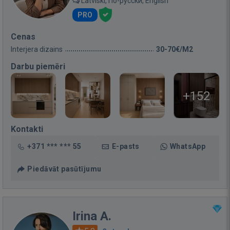
Latviski, По-русски, English
PRO
Cenas
Interjera dizains
30-70€/M2
Darbu piemēri
+152
Kontakti
+371 *** *** 55
E-pasts
WhatsApp
Piedāvāt pasūtījumu
Irina A.