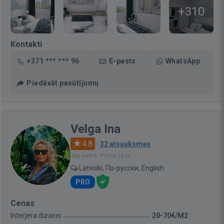
+310
Kontakti
+371 *** *** 96
E-pasts
WhatsApp
Piedāvāt pasūtījumu
Velga Ina
4.8
·
32 atsauksmes
Bija vietnē: Pirms 10 st.
Latviski, По-русски, English
PRO
Cenas
Interjera dizains
20-70€/M2