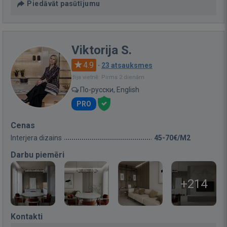
Piedāvāt pasūtījumu
Viktorija S.
4.9
·
23 atsauksmes
Bija vietnē: Pirms 2 dienām
По-русски, English
PRO
Cenas
Interjera dizains
45-70€/M2
Darbu piemēri
+214
Kontakti