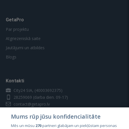
GetaPro
Par projektu
Atgriezeniskā saite
Jautājumi un atbildes
Blogs
Kontakti
City24 SIA, (40003692375)
28259069
(darba dien. 09-17)
contact@getapro.lv
Mums rūp jūsu konfidencialitāte
Mēs un mūsu
270
partneri glabājam un piekļūstam personas