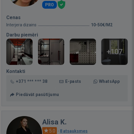
PRO
Cenas
Interjera dizains
10-50€/M2
Darbu piemēri
+107
Kontakti
+371 *** *** 38
E-pasts
WhatsApp
Piedāvāt pasūtījumu
Alisa K.
5.0
·
8 atsauksmes