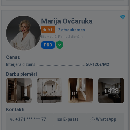
Marija Ovčaruka
5.0
·
2 atsauksmes
Bija vietnē: Pirms 2 dienām
PRO
Cenas
Interjera dizains
50-120€/M2
Darbu piemēri
+428
Kontakti
+371 *** *** 77
E-pasts
WhatsApp