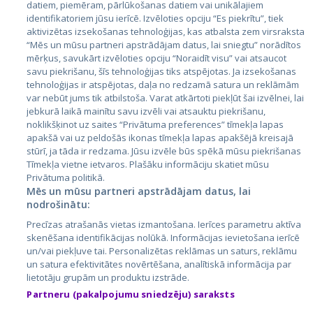
datiem, piemēram, pārlūkošanas datiem vai unikālajiem
identifikatoriem jūsu ierīcē. Izvēloties opciju “Es piekrītu”, tiek
Valstis
aktivizētas izsekošanas tehnoloģijas, kas atbalsta zem virsraksta
Igaunija
“Mēs un mūsu partneri apstrādājam datus, lai sniegtu” norādītos
mērķus, savukārt izvēloties opciju “Noraidīt visu” vai atsaucot
Latvija
savu piekrišanu, šīs tehnoloģijas tiks atspējotas. Ja izsekošanas
tehnoloģijas ir atspējotas, daļa no redzamā satura un reklāmām
Lietuva
var nebūt jums tik atbilstoša. Varat atkārtoti piekļūt šai izvēlnei, lai
jebkurā laikā mainītu savu izvēli vai atsauktu piekrišanu,
noklikšķinot uz saites “Privātuma preferences” tīmekļa lapas
apakšā vai uz peldošās ikonas tīmekļa lapas apakšējā kreisajā
stūrī, ja tāda ir redzama. Jūsu izvēle būs spēkā mūsu piekrišanas
Tīmekļa vietne ietvaros. Plašāku informāciju skatiet mūsu
Privātuma politikā.
Mēs un mūsu partneri apstrādājam datus, lai
nodrošinātu:
City24.lv
CVbankas.lt
Precīzas atrašanās vietas izmantošana. Ierīces parametru aktīva
City24.ee
Kainos.lt
skenēšana identifikācijas nolūkā. Informācijas ievietošana ierīcē
un/vai piekļuve tai. Personalizētas reklāmas un saturs, reklāmu
GetaPro.lv
Paslaugos.lt
un satura efektivitātes novērtēšana, analītiskā informācija par
GetaPro.ee
auto24.ee
lietotāju grupām un produktu izstrāde.
Skelbiu.lt
KV.ee
Partneru (pakalpojumu sniedzēju) saraksts
Autoplius.lt
Osta.ee