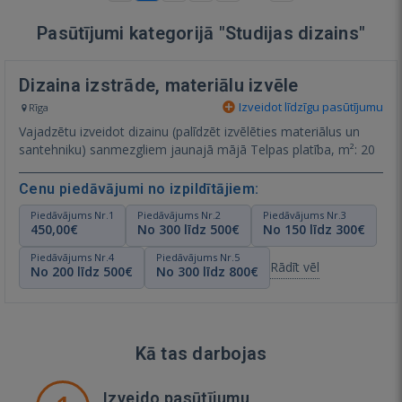
Pasūtījumi kategorijā "Studijas dizains"
Dizaina izstrāde, materiālu izvēle
Izveidot līdzīgu pasūtījumu
Rīga
Vajadzētu izveidot dizainu (palīdzēt izvēlēties materiālus un
santehniku) sanmezgliem jaunajā mājā Telpas platība, m²: 20
Cenu piedāvājumi no izpildītājiem:
Piedāvājums Nr.1
Piedāvājums Nr.2
Piedāvājums Nr.3
450,00€
No 300 līdz 500€
No 150 līdz 300€
Piedāvājums Nr.4
Piedāvājums Nr.5
Rādīt vēl
No 200 līdz 500€
No 300 līdz 800€
Kā tas darbojas
Izveido pasūtījumu