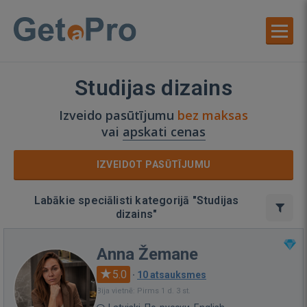
Studijas dizains
Izveido pasūtījumu
bez maksas
vai
apskati cenas
IZVEIDOT PASŪTĪJUMU
Labākie speciālisti kategorijā "Studijas
dizains"
Anna Žemane
5.0
·
10 atsauksmes
Bija vietnē: Pirms 1 d. 3 st.