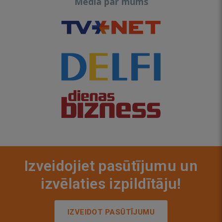
Media par mums
Izveidojiet pasūtījumu un
izvēlaties izpildītāju!
IZVEIDOT PASŪTĪJUMU