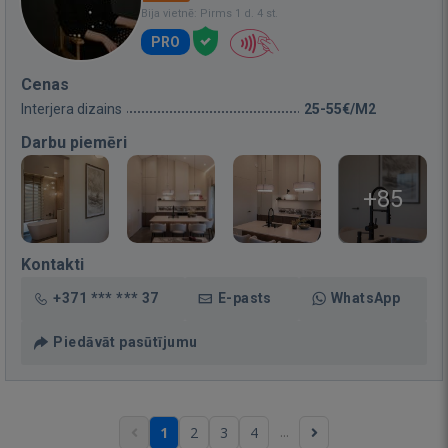
Bija vietnē: Pirms 1 d. 4 st.
PRO
Cenas
Interjera dizains
25-55€/M2
Darbu piemēri
+85
Kontakti
+371 *** *** 37
E-pasts
WhatsApp
Piedāvāt pasūtījumu
...
1
2
3
4