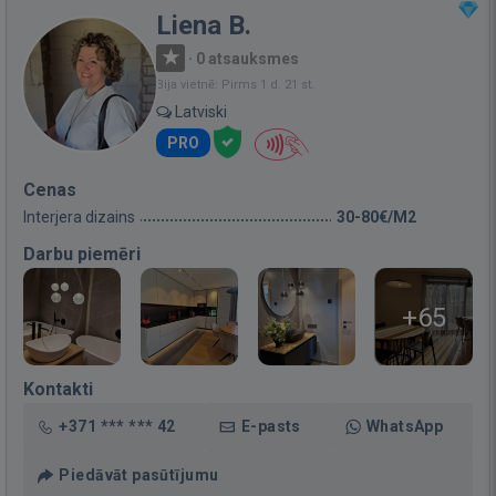
Liena B.
·
0 atsauksmes
Bija vietnē: Pirms 1 d. 21 st.
Latviski
PRO
Cenas
Interjera dizains
30-80€/M2
Darbu piemēri
+65
Kontakti
+371 *** *** 42
E-pasts
WhatsApp
Piedāvāt pasūtījumu