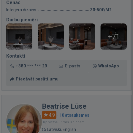
Cenas
Interjera dizains
30-50€/M2
Darbu piemēri
+71
Kontakti
+380 *** *** 29
E-pasts
WhatsApp
Piedāvāt pasūtījumu
Beatrise Lūse
4.9
·
10 atsauksmes
Bija vietnē: Pirms 3 dienām
Latviski, English