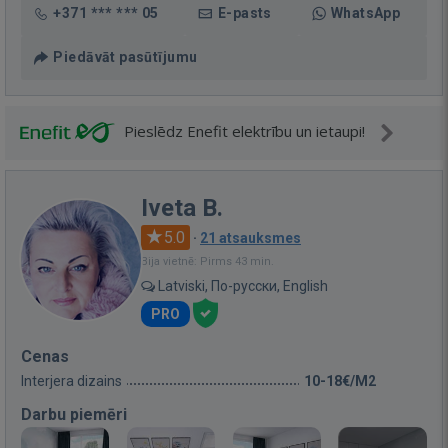
+371 *** *** 05
E-pasts
WhatsApp
Piedāvāt pasūtījumu
Pieslēdz Enefit elektrību un ietaupi!
Iveta B.
5.0
·
21 atsauksmes
Bija vietnē: Pirms 43 min.
Latviski, По-русски, English
PRO
Cenas
Interjera dizains
10-18€/M2
Darbu piemēri