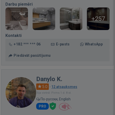
Darbu piemēri
+257
Kontakti
+182 *** *** 06
E-pasts
WhatsApp
Piedāvāt pasūtījumu
Danylo K.
5.0
·
12 atsauksmes
Bija vietnē: Pirms 1 d. 8 st.
По-русски, English
PRO