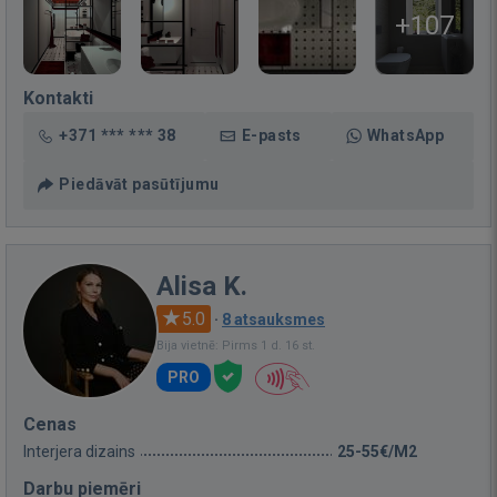
+107
Kontakti
+371 *** *** 38
E-pasts
WhatsApp
Piedāvāt pasūtījumu
Alisa K.
5.0
·
8 atsauksmes
Bija vietnē: Pirms 1 d. 16 st.
PRO
Cenas
Interjera dizains
25-55€/M2
Darbu piemēri