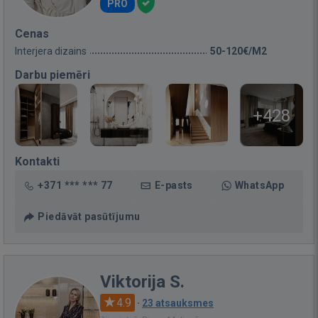
PRO
Cenas
Interjera dizains
50-120€/M2
Darbu piemēri
+428
Kontakti
+371 *** *** 77
E-pasts
WhatsApp
Piedāvāt pasūtījumu
Viktorija S.
4.9
·
23 atsauksmes