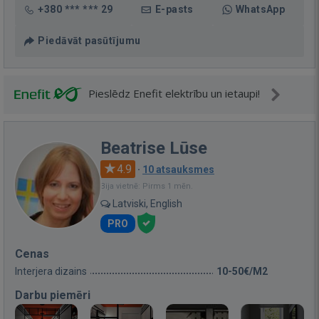
+380 *** *** 29
E-pasts
WhatsApp
Piedāvāt pasūtījumu
Pieslēdz Enefit elektrību un ietaupi!
Beatrise Lūse
4.9
·
10 atsauksmes
Bija vietnē: Pirms 1 mēn.
Latviski, English
PRO
Cenas
Interjera dizains
10-50€/M2
Darbu piemēri