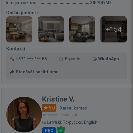
Interjera dizains
30-70€/M2
Darbu piemēri
+154
Kontakti
+371 *** *** 55
E-pasts
WhatsApp
Piedāvāt pasūtījumu
Kristine V.
5.0
·
9 atsauksmes
Bija vietnē: Pirms 12 st.
Latviski, По-русски, English
PRO