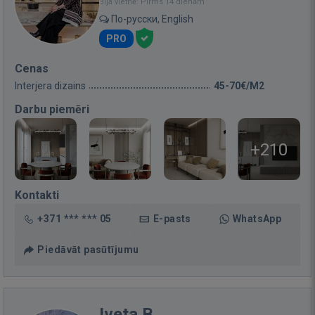
Bija vietnē: Pirms 14 dienām
По-русски, English
PRO
Cenas
Interjera dizains
45-70€/M2
Darbu piemēri
+210
Kontakti
+371 *** *** 05
E-pasts
WhatsApp
Piedāvāt pasūtījumu
Iveta B.