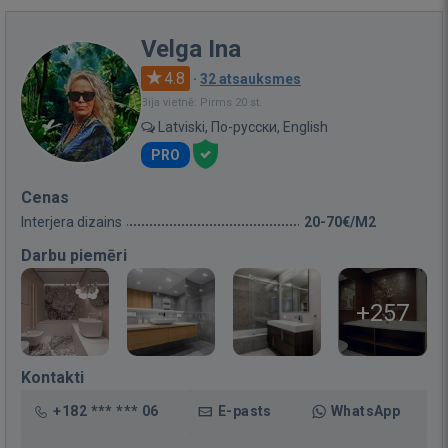
Velga Ina
4.8
·
32 atsauksmes
Bija vietnē: Pirms 20 st.
Latviski, По-русски, English
PRO
Cenas
Interjera dizains
20-70€/M2
Darbu piemēri
+257
Kontakti
+182 *** *** 06
E-pasts
WhatsApp