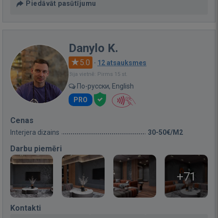
Piedāvāt pasūtījumu
Danylo K.
5.0
·
12 atsauksmes
Bija vietnē: Pirms 15 st.
По-русски, English
PRO
Cenas
Interjera dizains
30-50€/M2
Darbu piemēri
+71
Kontakti