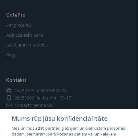
GetaPro
Par projektu
Atgriezeniskā saite
Jautājumi un atbildes
Blogs
Kontakti
City24 SIA, (40003692375)
28259069
(darba dien. 09-17)
contact@getapro.lv
Mums rūp jūsu konfidencialitāte
Mēs un mūsu
270
partneri glabājam un piekļūstam personas
datiem, piemēram, pārlūkošanas datiem vai unikālajiem