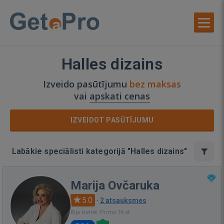
Halles dizains
Izveido pasūtījumu
bez maksas
vai
apskati cenas
IZVEIDOT PASŪTĪJUMU
Labākie speciālisti kategorijā "Halles dizains"
Marija Ovčaruka
5.0
·
2 atsauksmes
Bija vietnē: Pirms 16 st.