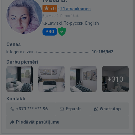
5.0
·
21 atsauksmes
Bija vietnē: Pirms 16 st.
Latviski, По-русски, English
PRO
Cenas
Interjera dizains
10-18€/M2
Darbu piemēri
+310
Kontakti
+371 *** *** 96
E-pasts
WhatsApp
Piedāvāt pasūtījumu