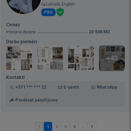
Latviski, English
PRO
Cenas
Interjera dizains
20-50€/M2
Darbu piemēri
+43
Kontakti
+371 *** *** 22
E-pasts
WhatsApp
Piedāvāt pasūtījumu
...
1
2
3
4