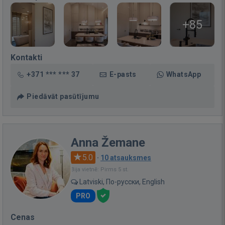
+85
Kontakti
+371 *** *** 37
E-pasts
WhatsApp
Piedāvāt pasūtījumu
Anna Žemane
5.0
·
10 atsauksmes
Bija vietnē: Pirms 5 st.
Latviski, По-русски, English
PRO
Cenas