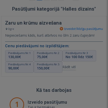
Pasūtījumi kategorijā "Halles dizains"
Zaru un krūmu aizvešana
Izveidot līdzīgu pasūtījumu
Ogre
Nepieciešams kāds, kurš atbrīvos no šīm 2 zaru čupiņām!
Cenu piedāvājumi no izpildītājiem:
Piedāvājums Nr.1
Piedāvājums Nr.2
Piedāvājums Nr.3
130,00€
75,00€
No 100 līdz 150€
Piedāvājums Nr.4
Piedāvājums Nr.5
Rādīt vēl
90,00€
150,00€
Kā tas darbojas
1
Izveido pasūtījumu
Tas ir bezmaksas