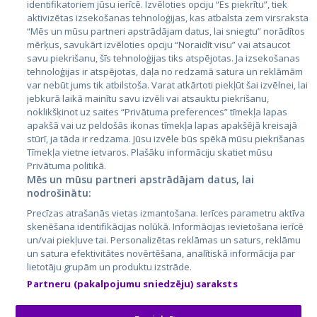
identifikatoriem jūsu ierīcē. Izvēloties opciju “Es piekrītu”, tiek
Valstis
aktivizētas izsekošanas tehnoloģijas, kas atbalsta zem virsraksta
Igaunija
“Mēs un mūsu partneri apstrādājam datus, lai sniegtu” norādītos
mērķus, savukārt izvēloties opciju “Noraidīt visu” vai atsaucot
Latvija
savu piekrišanu, šīs tehnoloģijas tiks atspējotas. Ja izsekošanas
tehnoloģijas ir atspējotas, daļa no redzamā satura un reklāmām
Lietuva
var nebūt jums tik atbilstoša. Varat atkārtoti piekļūt šai izvēlnei, lai
jebkurā laikā mainītu savu izvēli vai atsauktu piekrišanu,
noklikšķinot uz saites “Privātuma preferences” tīmekļa lapas
apakšā vai uz peldošās ikonas tīmekļa lapas apakšējā kreisajā
stūrī, ja tāda ir redzama. Jūsu izvēle būs spēkā mūsu piekrišanas
Tīmekļa vietne ietvaros. Plašāku informāciju skatiet mūsu
Privātuma politikā.
Mēs un mūsu partneri apstrādājam datus, lai
nodrošinātu:
City24.lv
CVbankas.lt
Precīzas atrašanās vietas izmantošana. Ierīces parametru aktīva
City24.ee
Kainos.lt
skenēšana identifikācijas nolūkā. Informācijas ievietošana ierīcē
un/vai piekļuve tai. Personalizētas reklāmas un saturs, reklāmu
GetaPro.lv
Paslaugos.lt
un satura efektivitātes novērtēšana, analītiskā informācija par
GetaPro.ee
auto24.ee
lietotāju grupām un produktu izstrāde.
Skelbiu.lt
KV.ee
Partneru (pakalpojumu sniedzēju) saraksts
Autoplius.lt
Osta.ee
Aruodas.lt
KuldneBörs.ee