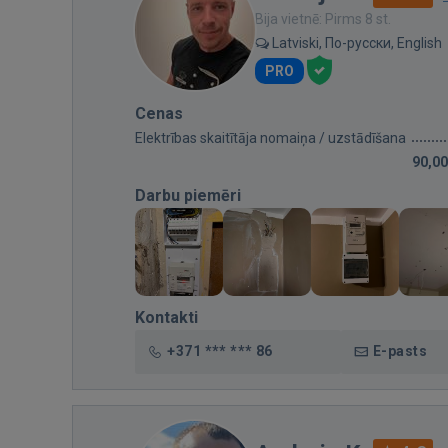
Bija vietnē: Pirms 8 st.
Latviski, По-русски, English
PRO
Cenas
Elektrības skaitītāja nomaiņa / uzstādīšana
90,00
Darbu piemēri
Kontakti
+371 *** *** 86
E-pasts