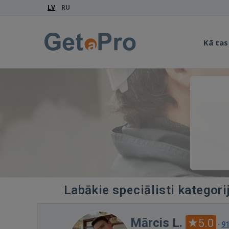
LV
RU
Kā tas
Labākie speciālisti kategori
Mārcis L.
5.0
·
9