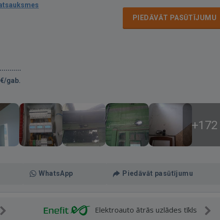
 atsauksmes
PIEDĀVĀT PASŪTĪJUMU
€/gab.
+172
WhatsApp
Piedāvāt pasūtījumu
Elektroauto ātrās uzlādes tīkls