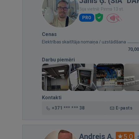
Jānis Ģ. (SIA "D
Bija vietnē: Pirms 13 st.
PRO
Cenas
Elektrības skaitītāja nomaiņa / uzstādīšana
70,00
Darbu piemēri
Kontakti
+371 *** *** 38
E-pasts
Andrejs A.
5.0
·