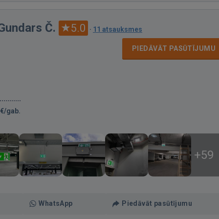
 Gundars Č.
5.0
·
11 atsauksmes
PIEDĀVĀT PASŪTĪJUMU
€/gab.
+59
WhatsApp
Piedāvāt pasūtījumu