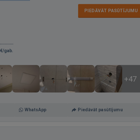
PIEDĀVĀT PASŪTĪJUMU
€/gab.
+47
WhatsApp
Piedāvāt pasūtījumu