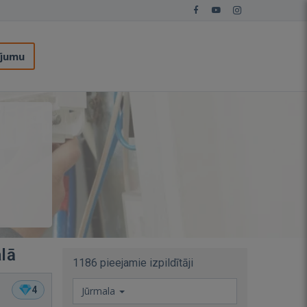
ījumu
alā
1186 pieejamie izpildītāji
4
Jūrmala