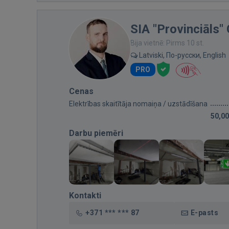
SIA "Provinciāls"
Bija vietnē: Pirms 10 st.
Latviski, По-русски, English
PRO
Cenas
Elektrības skaitītāja nomaiņa / uzstādīšana
50,00
Darbu piemēri
Kontakti
+371 *** *** 87
E-pasts