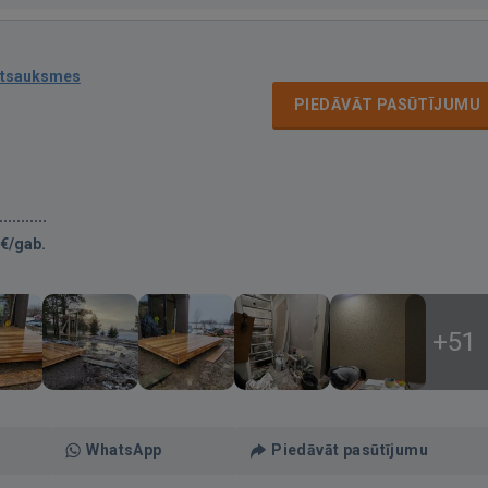
atsauksmes
PIEDĀVĀT PASŪTĪJUMU
€/gab.
+51
WhatsApp
Piedāvāt pasūtījumu