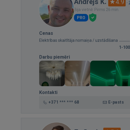
Andrejs K.
4.9
·
Bija vietnē: Pirms 26 min.
PRO
Cenas
Elektrības skaitītāja nomaiņa / uzstādīšana
1-100
Darbu piemēri
Kontakti
+371 *** *** 68
E-pasts