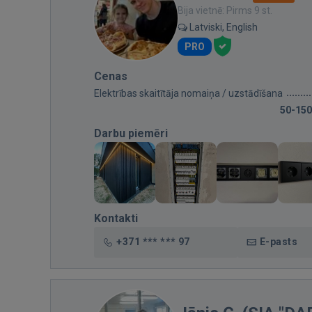
Bija vietnē: Pirms 9 st.
Latviski, English
PRO
Cenas
Elektrības skaitītāja nomaiņa / uzstādīšana
50-150
Darbu piemēri
Kontakti
+371 *** *** 97
E-pasts