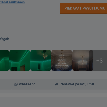
209 atsauksmes
PIEDĀVĀT PASŪTĪJUMU
€/gab.
+3
WhatsApp
Piedāvāt pasūtījumu