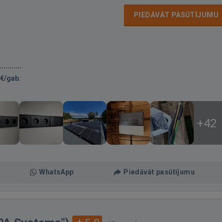
PIEDĀVĀT PASŪTĪJUMU
€/gab.
+42
WhatsApp
Piedāvāt pasūtījumu