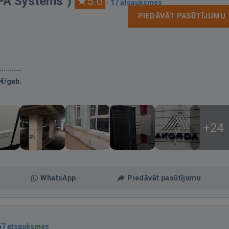
APA Systems")
5.0
·
17 atsauksmes
PIEDĀVĀT PASŪTĪJUMU
€/gab.
+24
WhatsApp
Piedāvāt pasūtījumu
57 atsauksmes