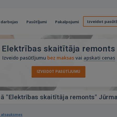
Izveidot pasūt
 darbojas
Pasūtījumi
Pakalpojumi
Elektrības skaitītāja remonts
Izveido pasūtījumu
bez maksas
vai
apskati cenas
IZVEIDOT PASŪTĪJUMU
jā "Elektrības skaitītāja remonts" Jūrm
1 atsauksmes