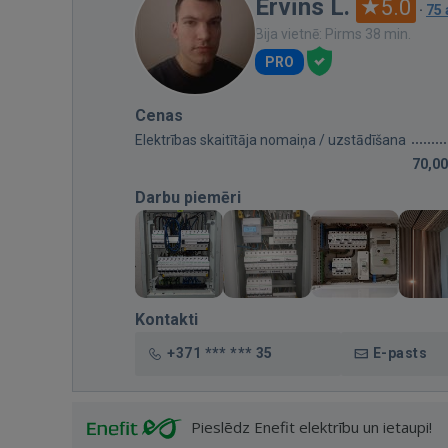
Ervīns L.
5.0
·
75
Bija vietnē: Pirms 38 min.
PRO
Cenas
Elektrības skaitītāja nomaiņa / uzstādīšana
70,00
Darbu piemēri
Kontakti
+371 *** *** 35
E-pasts
Pieslēdz Enefit elektrību un ietaupi!