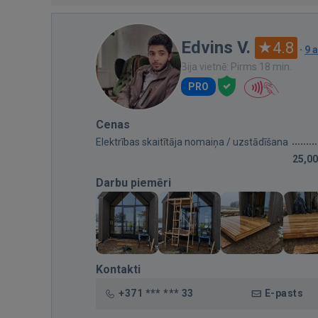
Edvins V.
4.8
·
9 
Bija vietnē: Pirms 18 min.
PRO
Cenas
Elektrības skaitītāja nomaiņa / uzstādīšana
25,00
Darbu piemēri
Kontakti
+371 *** *** 33
E-pasts