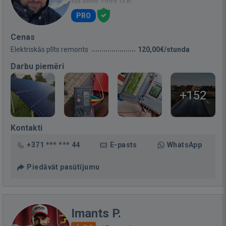
Bija vietnē: Pirms 13 st.
PRO
Cenas
Elektriskās plīts remonts
120,00€/stunda
Darbu piemēri
+152
Kontakti
+371 *** *** 44
E-pasts
WhatsApp
Piedāvāt pasūtījumu
Imants P.