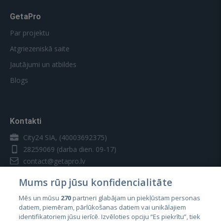
GetaPro
Par projektu
Atgriezeniskā saite
Jautājumi un atbildes
Blogs
Kontakti
City24 SIA, (40003692375)
28259069
(darba dien. 09-17)
contact@getapro.lv
Mums rūp jūsu konfidencialitāte
Mēs un mūsu
270
partneri glabājam un piekļūstam personas
datiem, piemēram, pārlūkošanas datiem vai unikālajiem
identifikatoriem jūsu ierīcē. Izvēloties opciju “Es piekrītu”, tiek
Valstis