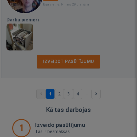
Bija vietnē: Pirms 29 dienām
Darbu piemēri
IZVEIDOT PASŪTĪJUMU
...
1
2
3
4
Kā tas darbojas
1
Izveido pasūtījumu
Tas ir bezmaksas