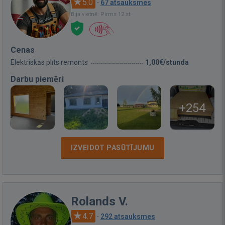
5.0
·
67 atsauksmes
Bija vietnē: Pirms 12 st.
Cenas
Elektriskās plīts remonts
1,00€/stunda
Darbu piemēri
+254
IZVEIDOT PASŪTĪJUMU
Rolands V.
4.7
·
292 atsauksmes