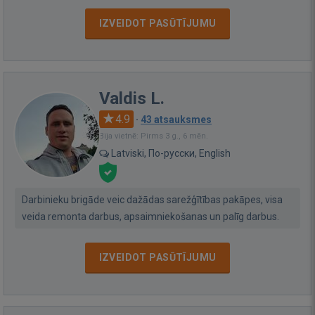
IZVEIDOT PASŪTĪJUMU
Valdis L.
4.9
·
43 atsauksmes
Bija vietnē: Pirms 3 g., 6 mēn.
Latviski, По-русски, English
Darbinieku brigāde veic dažādas sarežģītības pakāpes, visa
veida remonta darbus, apsaimniekošanas un palīg darbus.
IZVEIDOT PASŪTĪJUMU