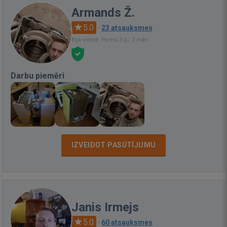
Armands Ž.
5.0
·
23 atsauksmes
Bija vietnē: Pirms 3 g., 2 mēn.
Darbu piemēri
IZVEIDOT PASŪTĪJUMU
Janis Irmejs
5.0
·
60 atsauksmes