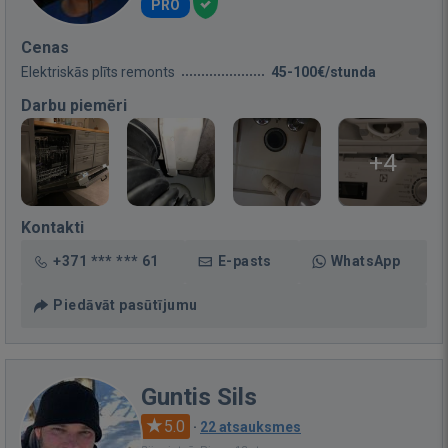
PRO
Cenas
Elektriskās plīts remonts
45-100€/stunda
Darbu piemēri
+4
Kontakti
+371 *** *** 61
E-pasts
WhatsApp
Piedāvāt pasūtījumu
Guntis Sils
5.0
·
22 atsauksmes