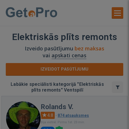
Elektriskās plīts remonts
Izveido pasūtījumu
bez maksas
vai
apskati cenas
IZVEIDOT PASŪTĪJUMU
Labākie speciālisti kategorijā "Elektriskās
plīts remonts" Ventspilī
Rolands V.
4.8
·
874 atsauksmes
Bija vietnē: Pirms 1st. 23 min.