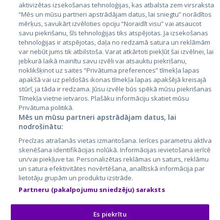
aktivizētas izsekošanas tehnoloģijas, kas atbalsta zem virsraksta
Igaunija
“Mēs un mūsu partneri apstrādājam datus, lai sniegtu” norādītos
mērķus, savukārt izvēloties opciju “Noraidīt visu” vai atsaucot
Latvija
savu piekrišanu, šīs tehnoloģijas tiks atspējotas. Ja izsekošanas
tehnoloģijas ir atspējotas, daļa no redzamā satura un reklāmām
Lietuva
var nebūt jums tik atbilstoša. Varat atkārtoti piekļūt šai izvēlnei, lai
jebkurā laikā mainītu savu izvēli vai atsauktu piekrišanu,
noklikšķinot uz saites “Privātuma preferences” tīmekļa lapas
apakšā vai uz peldošās ikonas tīmekļa lapas apakšējā kreisajā
stūrī, ja tāda ir redzama. Jūsu izvēle būs spēkā mūsu piekrišanas
Tīmekļa vietne ietvaros. Plašāku informāciju skatiet mūsu
Privātuma politikā.
Mēs un mūsu partneri apstrādājam datus, lai
nodrošinātu:
City24.lv
CVbankas.lt
Precīzas atrašanās vietas izmantošana. Ierīces parametru aktīva
City24.ee
Kainos.lt
skenēšana identifikācijas nolūkā. Informācijas ievietošana ierīcē
un/vai piekļuve tai. Personalizētas reklāmas un saturs, reklāmu
GetaPro.lv
Paslaugos.lt
un satura efektivitātes novērtēšana, analītiskā informācija par
GetaPro.ee
auto24.ee
lietotāju grupām un produktu izstrāde.
Skelbiu.lt
KV.ee
Partneru (pakalpojumu sniedzēju) saraksts
Autoplius.lt
Osta.ee
Aruodas.lt
KuldneBörs.ee
Es piekrītu