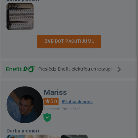
IZVEIDOT PASŪTĪJUMU
Pieslēdz Enefit elektrību un ietaupi!
Mariss
5.0
·
89 atsauksmes
Bija vietnē: Pirms 3 mēn.
Darbu piemēri