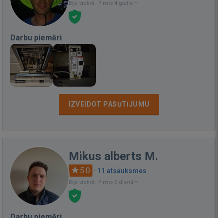
Bija vietnē: Pirms 4 gadiem
Darbu piemēri
IZVEIDOT PASŪTĪJUMU
Mikus alberts M.
5.0
·
11 atsauksmes
Bija vietnē: Pirms 6 dienām
Darbu piemēri