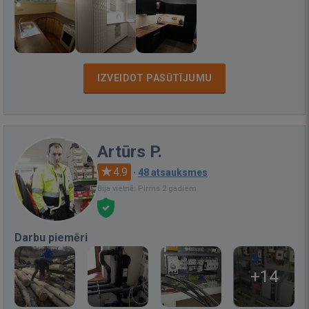
IZVEIDOT PASŪTĪJUMU
Artūrs P.
4.9
·
48 atsauksmes
Bija vietnē: Pirms 2 gadiem
Darbu piemēri
+14