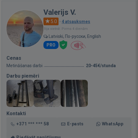
Valerijs V.
5.0
·
4 atsauksmes
Bija vietnē: Pirms 4 dienām
Latviski, По-русски, English
PRO
Cenas
Metināšanas darbi
20-45€/stunda
Darbu piemēri
Kontakti
+371 *** *** 58
E-pasts
WhatsApp
Piedāvāt pasūtījumu