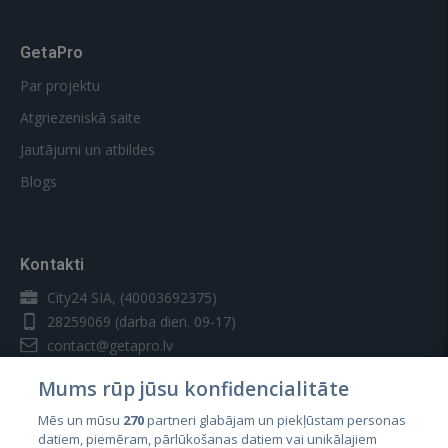
GetaPro
Par projektu
Atgriezeniskā saite
Jautājumi un atbildes
Blogs
Kontakti
City24 SIA, (40003692375)
28259069
(darba dien. 09-17)
contact@getapro.lv
Mums rūp jūsu konfidencialitāte
Mēs un mūsu
270
partneri glabājam un piekļūstam personas
datiem, piemēram, pārlūkošanas datiem vai unikālajiem