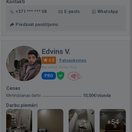
Kontakti
+371 *** *** 58
E-pasts
WhatsApp
Piedāvāt pasūtījumu
Edvins V.
4.8
·
9 atsauksmes
Bija vietnē: Pirms 15 st.
PRO
Cenas
Metināšanas darbi
10,00€/stunda
Darbu piemēri
+54