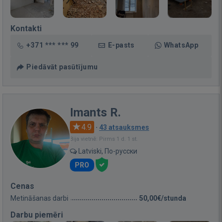
Kontakti
+371 *** *** 99
E-pasts
WhatsApp
Piedāvāt pasūtījumu
Imants R.
4.9
·
43 atsauksmes
Bija vietnē: Pirms 1 d. 1 st.
Latviski, По-русски
PRO
Cenas
Metināšanas darbi
50,00€/stunda
Darbu piemēri