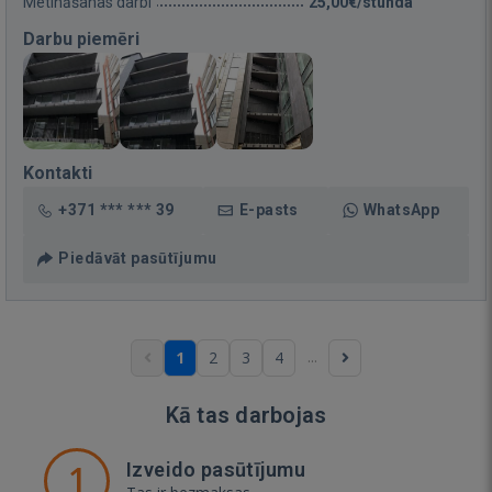
Metināšanas darbi
25,00€/stunda
Darbu piemēri
Kontakti
+371 *** *** 39
E-pasts
WhatsApp
Piedāvāt pasūtījumu
...
1
2
3
4
Kā tas darbojas
1
Izveido pasūtījumu