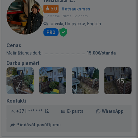
5.0
·
6 atsauksmes
Bija vietnē: Pirms 3 dienām
Latviski, По-русски, English
PRO
Cenas
Metināšanas darbi
15,00€/stunda
Darbu piemēri
+45
Kontakti
+371 *** *** 12
E-pasts
WhatsApp
Piedāvāt pasūtījumu