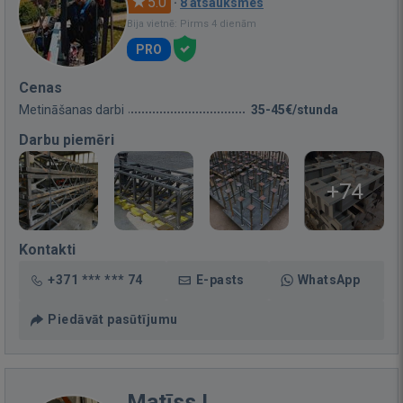
5.0
·
8 atsauksmes
Bija vietnē: Pirms 4 dienām
PRO
Cenas
Metināšanas darbi
35-45€/stunda
Darbu piemēri
+74
Kontakti
+371 *** *** 74
E-pasts
WhatsApp
Piedāvāt pasūtījumu
Matīss L.