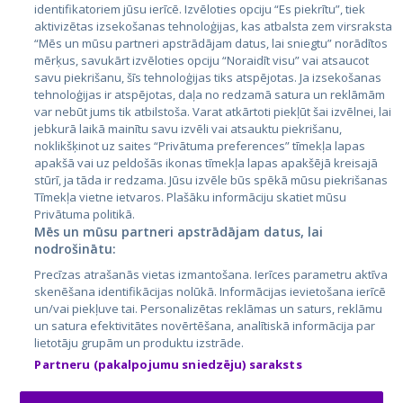
identifikatoriem jūsu ierīcē. Izvēloties opciju “Es piekrītu”, tiek
Valstis
aktivizētas izsekošanas tehnoloģijas, kas atbalsta zem virsraksta
Igaunija
“Mēs un mūsu partneri apstrādājam datus, lai sniegtu” norādītos
mērķus, savukārt izvēloties opciju “Noraidīt visu” vai atsaucot
Latvija
savu piekrišanu, šīs tehnoloģijas tiks atspējotas. Ja izsekošanas
tehnoloģijas ir atspējotas, daļa no redzamā satura un reklāmām
Lietuva
var nebūt jums tik atbilstoša. Varat atkārtoti piekļūt šai izvēlnei, lai
jebkurā laikā mainītu savu izvēli vai atsauktu piekrišanu,
noklikšķinot uz saites “Privātuma preferences” tīmekļa lapas
apakšā vai uz peldošās ikonas tīmekļa lapas apakšējā kreisajā
stūrī, ja tāda ir redzama. Jūsu izvēle būs spēkā mūsu piekrišanas
Tīmekļa vietne ietvaros. Plašāku informāciju skatiet mūsu
Privātuma politikā.
Mēs un mūsu partneri apstrādājam datus, lai
nodrošinātu:
City24.lv
CVbankas.lt
Precīzas atrašanās vietas izmantošana. Ierīces parametru aktīva
City24.ee
Kainos.lt
skenēšana identifikācijas nolūkā. Informācijas ievietošana ierīcē
un/vai piekļuve tai. Personalizētas reklāmas un saturs, reklāmu
GetaPro.lv
Paslaugos.lt
un satura efektivitātes novērtēšana, analītiskā informācija par
GetaPro.ee
auto24.ee
lietotāju grupām un produktu izstrāde.
Skelbiu.lt
KV.ee
Partneru (pakalpojumu sniedzēju) saraksts
Autoplius.lt
Osta.ee
Aruodas.lt
KuldneBörs.ee