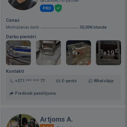
Latviski, По-русски
PRO
Cenas
Metināšanas darbi
30,00€/stunda
Darbu piemēri
+19
Kontakti
+371 *** *** 77
E-pasts
WhatsApp
Piedāvāt pasūtījumu
Artjoms A.