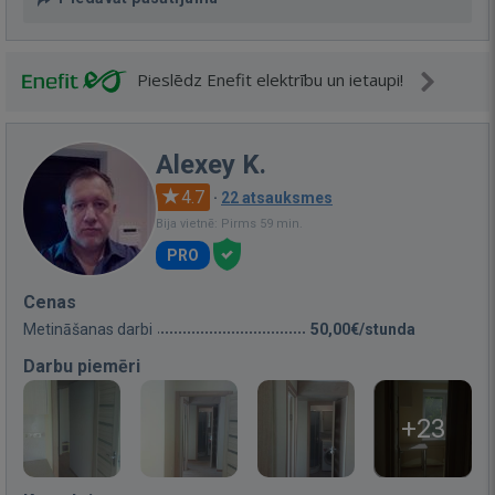
Pieslēdz Enefit elektrību un ietaupi!
Alexey K.
4.7
·
22 atsauksmes
Bija vietnē: Pirms 59 min.
PRO
Cenas
Metināšanas darbi
50,00€/stunda
Darbu piemēri
+23