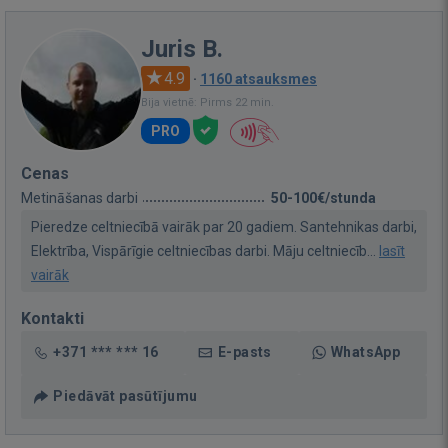
Juris B.
4.9
·
1160 atsauksmes
Bija vietnē: Pirms 22 min.
PRO
Cenas
Metināšanas darbi
50-100€/stunda
Pieredze celtniecībā vairāk par 20 gadiem. Santehnikas darbi,
Elektrība, Vispārīgie celtniecības darbi. Māju celtniecīb...
lasīt
vairāk
Kontakti
+371 *** *** 16
E-pasts
WhatsApp
Piedāvāt pasūtījumu