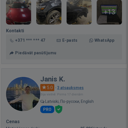
+13
Kontakti
+371 *** *** 47
E-pasts
WhatsApp
Piedāvāt pasūtījumu
Janis K.
5.0
·
3 atsauksmes
Bija vietnē: Pirms 17 dienām
Latviski, По-русски, English
PRO
Cenas