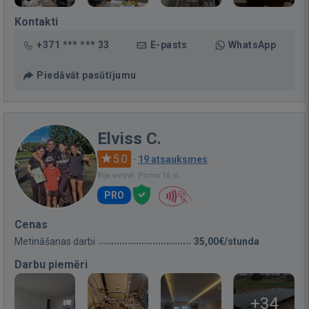
Kontakti
+371 *** *** 33
E-pasts
WhatsApp
Piedāvāt pasūtījumu
Elviss C.
5.0
·
19 atsauksmes
Bija vietnē: Pirms 16 st.
PRO
Cenas
Metināšanas darbi
35,00€/stunda
Darbu piemēri
+34