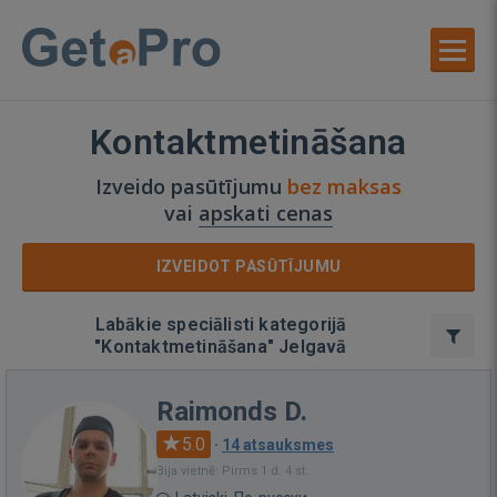
Kontaktmetināšana
Izveido pasūtījumu
bez maksas
vai
apskati cenas
IZVEIDOT PASŪTĪJUMU
Labākie speciālisti kategorijā
"Kontaktmetināšana" Jelgavā
Raimonds D.
5.0
·
14 atsauksmes
Bija vietnē: Pirms 1 d. 4 st.