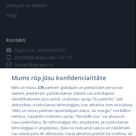
Jautājumi un atbildes
Blogs
Kontakti
City24 SIA, (40003692375)
28259069
(darba dien. 09-17)
contact@getapro.lv
Mums rūp jūsu konfidencialitāte
Mēs un mūsu
270
partneri glabājam un piekļūstam personas
datiem, piemēram, pārlūkošanas datiem vai unikālajiem
identifikatoriem jūsu ierīcē. Izvēloties opciju “Es piekrītu”, tiek
Valstis
aktivizētas izsekošanas tehnoloģijas, kas atbalsta zem virsraksta
Igaunija
“Mēs un mūsu partneri apstrādājam datus, lai sniegtu” norādītos
mērķus, savukārt izvēloties opciju “Noraidīt visu” vai atsaucot
Latvija
savu piekrišanu, šīs tehnoloģijas tiks atspējotas. Ja izsekošanas
tehnoloģijas ir atspējotas, daļa no redzamā satura un reklāmām
Lietuva
var nebūt jums tik atbilstoša. Varat atkārtoti piekļūt šai izvēlnei, lai