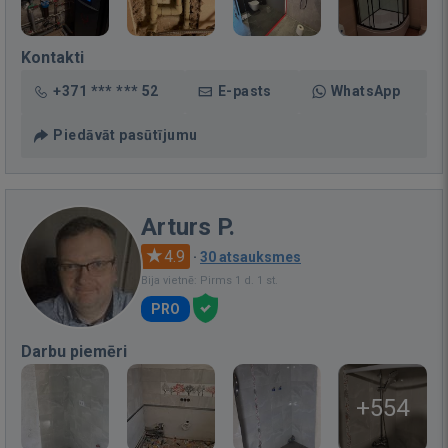
Kontakti
+371 *** *** 52
E-pasts
WhatsApp
Piedāvāt pasūtījumu
Arturs P.
4.9
·
30 atsauksmes
Bija vietnē: Pirms 1 d. 1 st.
PRO
Darbu piemēri
+554