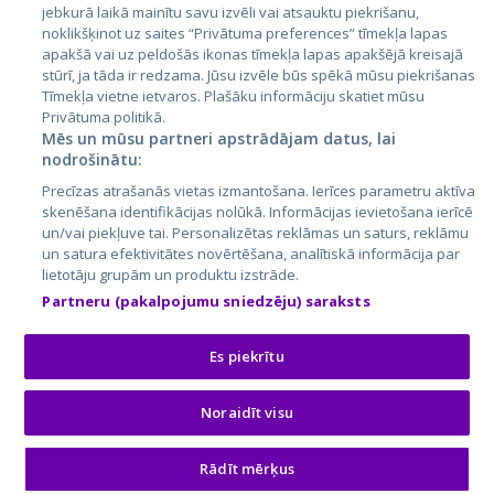
jebkurā laikā mainītu savu izvēli vai atsauktu piekrišanu,
noklikšķinot uz saites “Privātuma preferences” tīmekļa lapas
apakšā vai uz peldošās ikonas tīmekļa lapas apakšējā kreisajā
stūrī, ja tāda ir redzama. Jūsu izvēle būs spēkā mūsu piekrišanas
Tīmekļa vietne ietvaros. Plašāku informāciju skatiet mūsu
Privātuma politikā.
Mēs un mūsu partneri apstrādājam datus, lai
nodrošinātu:
City24.lv
CVbankas.lt
Precīzas atrašanās vietas izmantošana. Ierīces parametru aktīva
City24.ee
Kainos.lt
skenēšana identifikācijas nolūkā. Informācijas ievietošana ierīcē
un/vai piekļuve tai. Personalizētas reklāmas un saturs, reklāmu
GetaPro.lv
Paslaugos.lt
un satura efektivitātes novērtēšana, analītiskā informācija par
GetaPro.ee
auto24.ee
lietotāju grupām un produktu izstrāde.
Skelbiu.lt
KV.ee
Partneru (pakalpojumu sniedzēju) saraksts
Autoplius.lt
Osta.ee
Aruodas.lt
KuldneBörs.ee
Es piekrītu
Noraidīt visu
© 2026 GetaPro. Visas tiesības aizsargātas.
Rādīt mērķus