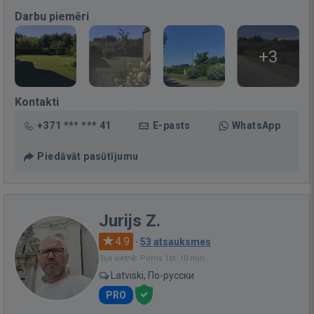
Darbu piemēri
+3
Kontakti
+371 *** *** 41
E-pasts
WhatsApp
Piedāvāt pasūtījumu
Jurijs Z.
4.9
·
53 atsauksmes
Bija vietnē: Pirms 1st. 10 min.
Latviski, По-русски
PRO