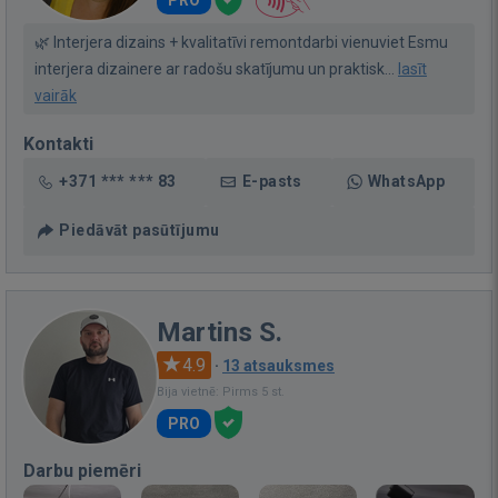
🌿 Interjera dizains + kvalitatīvi remontdarbi vienuviet Esmu
interjera dizainere ar radošu skatījumu un praktisk...
lasīt
vairāk
Kontakti
+371 *** *** 83
E-pasts
WhatsApp
Piedāvāt pasūtījumu
Martins S.
4.9
·
13 atsauksmes
Bija vietnē: Pirms 5 st.
PRO
Darbu piemēri