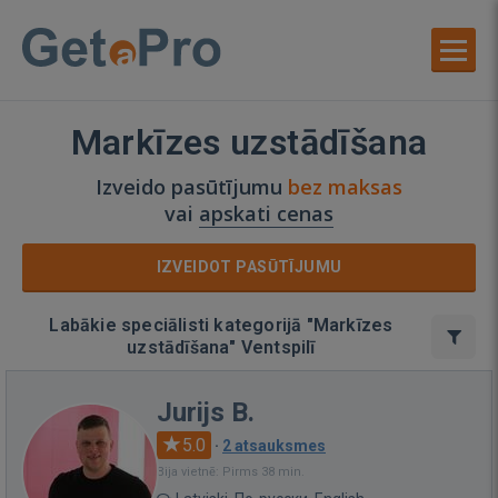
Markīzes uzstādīšana
Izveido pasūtījumu
bez maksas
vai
apskati cenas
IZVEIDOT PASŪTĪJUMU
Labākie speciālisti kategorijā "Markīzes
uzstādīšana" Ventspilī
Jurijs B.
5.0
·
2 atsauksmes
Bija vietnē: Pirms 38 min.