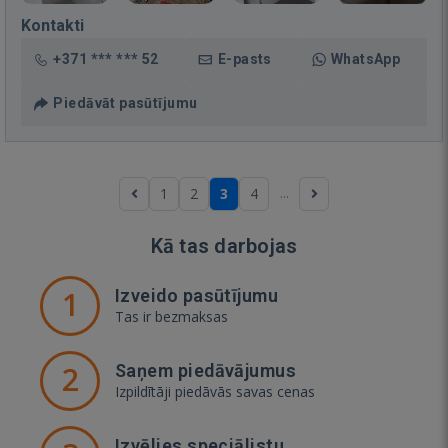
Kontakti
+371 *** *** 52
E-pasts
WhatsApp
Piedāvāt pasūtījumu
...
1
2
3
4
Kā tas darbojas
1
Izveido pasūtījumu
Tas ir bezmaksas
2
Saņem piedāvājumus
Izpildītāji piedāvās savas cenas
Izvēlies speciālistu