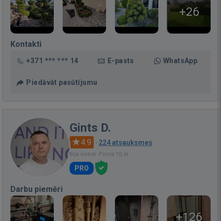
+26
Kontakti
+371 *** *** 14
E-pasts
WhatsApp
Piedāvāt pasūtījumu
Gints D.
4.9
·
224 atsauksmes
Bija vietnē: Pirms 10 st.
PRO
Darbu piemēri
+126