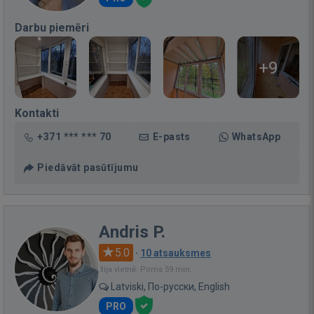
Darbu piemēri
+9
Kontakti
+371 *** *** 70
E-pasts
WhatsApp
Piedāvāt pasūtījumu
Andris P.
5.0
·
10 atsauksmes
Bija vietnē: Pirms 59 min.
Latviski, По-русски, English
PRO