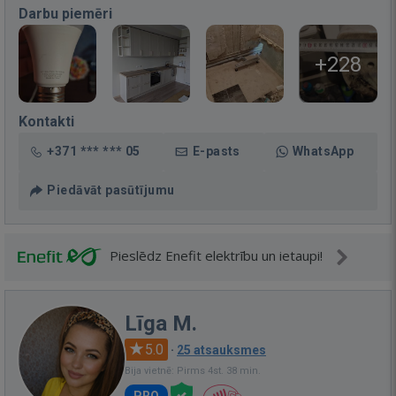
Darbu piemēri
+228
Kontakti
+371 *** *** 05
E-pasts
WhatsApp
Piedāvāt pasūtījumu
Pieslēdz Enefit elektrību un ietaupi!
Līga M.
5.0
·
25 atsauksmes
Bija vietnē: Pirms 4st. 38 min.
PRO