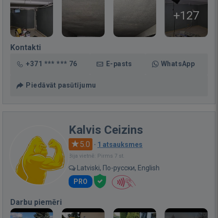
+127
Kontakti
+371 *** *** 76
E-pasts
WhatsApp
Piedāvāt pasūtījumu
Kalvis Ceizins
5.0
·
1 atsauksmes
Bija vietnē: Pirms 7 st.
Latviski, По-русски, English
PRO
Darbu piemēri