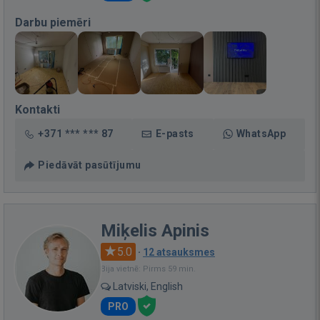
Darbu piemēri
Kontakti
+371 *** *** 87
E-pasts
WhatsApp
Piedāvāt pasūtījumu
Miķelis Apinis
5.0
·
12 atsauksmes
Bija vietnē: Pirms 59 min.
Latviski, English
PRO