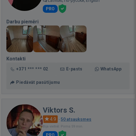
Latviski, По-русски, English
PRO
Darbu piemēri
Kontakti
+371 *** *** 02
E-pasts
WhatsApp
Piedāvāt pasūtījumu
Viktors S.
4.9
·
50 atsauksmes
Bija vietnē: Pirms 59 min.
PRO