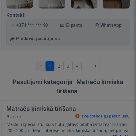
Kontakti
+371 *** *** 93
E-pasts
WhatsApp
Piedāvāt pasūtījumu
...
1
2
3
4
Pasūtījumi kategorijā "Matraču ķīmiskā
tīrīšana"
Matraču ķīmiskā tīrīšana
Izveidot līdzīgu pasūtījumu
Liepāja
Meklēju speciālistu, kurš būtu gatavs pilnībā izmazgāt matraci
200×200 cm. Mani interesē ne tikai ķīmiskā tīrīšana, bet pilnīga