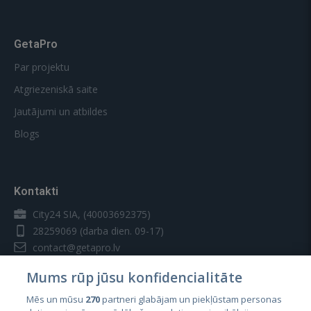
GetaPro
Par projektu
Atgriezeniskā saite
Jautājumi un atbildes
Blogs
Kontakti
City24 SIA, (40003692375)
28259069
(darba dien. 09-17)
contact@getapro.lv
Mums rūp jūsu konfidencialitāte
Mēs un mūsu
270
partneri glabājam un piekļūstam personas