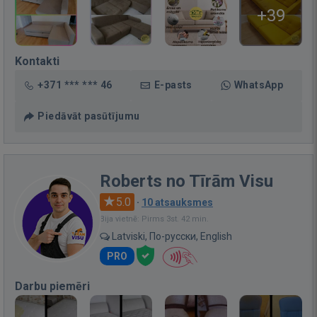
+39
Kontakti
+371 *** *** 46
E-pasts
WhatsApp
Piedāvāt pasūtījumu
Roberts no Tīrām Visu
5.0
·
10 atsauksmes
Bija vietnē: Pirms 3st. 42 min.
Latviski, По-русски, English
PRO
Darbu piemēri