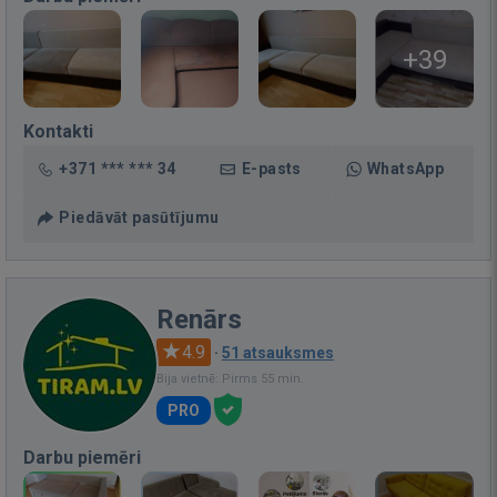
+39
Kontakti
+371 *** *** 34
E-pasts
WhatsApp
Piedāvāt pasūtījumu
Renārs
4.9
·
51 atsauksmes
Bija vietnē: Pirms 55 min.
PRO
Darbu piemēri