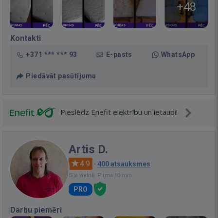
+48
Kontakti
+371 *** *** 93
E-pasts
WhatsApp
Piedāvāt pasūtījumu
Pieslēdz Enefit elektrību un ietaupi!
Artis D.
4.9
·
400 atsauksmes
Bija vietnē: Pirms 10 min.
PRO
Darbu piemēri