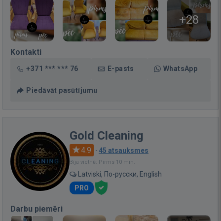
+28
Kontakti
+371 *** *** 76
E-pasts
WhatsApp
Piedāvāt pasūtījumu
Gold Cleaning
4.9
·
45 atsauksmes
Bija vietnē: Pirms 10 min.
Latviski, По-русски, English
PRO
Darbu piemēri