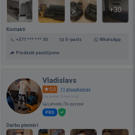
+30
Kontakti
+371 *** *** 30
E-pasts
WhatsApp
Piedāvāt pasūtījumu
Vladislavs
5.0
·
11 atsauksmes
Bija vietnē: Pirms 16 st.
Latviski, По-русски
PRO
Darbu piemēri