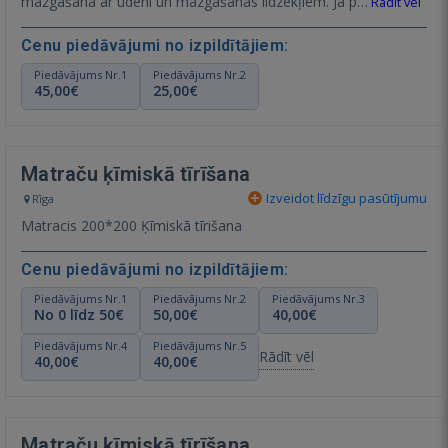
mazgāšana ar ūdeni un mazgāšanas līdzekļiem. Ja p…
Rādīt vēl
Cenu piedāvājumi no izpildītājiem:
Piedāvājums Nr.1
Piedāvājums Nr.2
45,00€
25,00€
Matraču ķīmiskā tīrīšana
Izveidot līdzīgu pasūtījumu
Rīga
Matracis 200*200 Ķīmiskā tīrišana
Cenu piedāvājumi no izpildītājiem:
Piedāvājums Nr.1
Piedāvājums Nr.2
Piedāvājums Nr.3
No 0 līdz 50€
50,00€
40,00€
Piedāvājums Nr.4
Piedāvājums Nr.5
Rādīt vēl
40,00€
40,00€
Matraču ķīmiskā tīrīšana