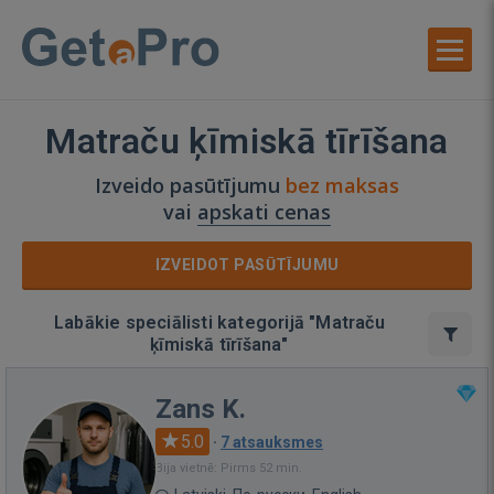
Matraču ķīmiskā tīrīšana
Izveido pasūtījumu
bez maksas
vai
apskati cenas
IZVEIDOT PASŪTĪJUMU
Labākie speciālisti kategorijā "Matraču
ķīmiskā tīrīšana"
Zans K.
5.0
·
7 atsauksmes
Bija vietnē: Pirms 52 min.