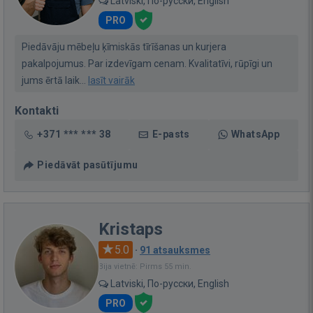
Latviski, По-русски, English
PRO
Piedāvāju mēbeļu ķīmiskās tīrīšanas un kurjera
pakalpojumus. Par izdevīgam cenam. Kvalitatīvi, rūpīgi un
jums ērtā laik...
lasīt vairāk
Kontakti
+371 *** *** 38
E-pasts
WhatsApp
Piedāvāt pasūtījumu
Kristaps
5.0
·
91 atsauksmes
Bija vietnē: Pirms 55 min.
Latviski, По-русски, English
PRO