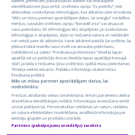
datiem, piemēram, pārlūkošanas datiem vai unikālajiem
identifikatoriem jūsu ierīcē. Izvēloties opciju “Es piekrītu”, tiek
Valstis
aktivizētas izsekošanas tehnoloģijas, kas atbalsta zem virsraksta
Igaunija
“Mēs un mūsu partneri apstrādājam datus, lai sniegtu” norādītos
mērķus, savukārt izvēloties opciju “Noraidīt visu” vai atsaucot
Latvija
savu piekrišanu, šīs tehnoloģijas tiks atspējotas. Ja izsekošanas
tehnoloģijas ir atspējotas, daļa no redzamā satura un reklāmām
Lietuva
var nebūt jums tik atbilstoša. Varat atkārtoti piekļūt šai izvēlnei, lai
jebkurā laikā mainītu savu izvēli vai atsauktu piekrišanu,
noklikšķinot uz saites “Privātuma preferences” tīmekļa lapas
apakšā vai uz peldošās ikonas tīmekļa lapas apakšējā kreisajā
stūrī, ja tāda ir redzama. Jūsu izvēle būs spēkā mūsu piekrišanas
Tīmekļa vietne ietvaros. Plašāku informāciju skatiet mūsu
Privātuma politikā.
Mēs un mūsu partneri apstrādājam datus, lai
nodrošinātu:
City24.lv
CVbankas.lt
Precīzas atrašanās vietas izmantošana. Ierīces parametru aktīva
City24.ee
Kainos.lt
skenēšana identifikācijas nolūkā. Informācijas ievietošana ierīcē
un/vai piekļuve tai. Personalizētas reklāmas un saturs, reklāmu
GetaPro.lv
Paslaugos.lt
un satura efektivitātes novērtēšana, analītiskā informācija par
GetaPro.ee
auto24.ee
lietotāju grupām un produktu izstrāde.
Skelbiu.lt
KV.ee
Partneru (pakalpojumu sniedzēju) saraksts
Autoplius.lt
Osta.ee