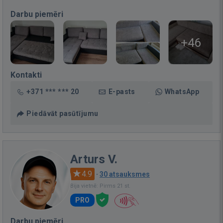
Darbu piemēri
+46
Kontakti
+371 *** *** 20
E-pasts
WhatsApp
Piedāvāt pasūtījumu
Arturs V.
4.9
·
30 atsauksmes
Bija vietnē: Pirms 21 st.
PRO
Darbu piemēri