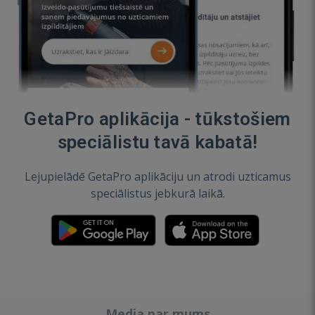
GetaPro aplikācija - tūkstošiem
speciālistu tavā kabatā!
Lejupielādē GetaPro aplikāciju un atrodi uzticamus
speciālistus jebkurā laikā.
Media par mums