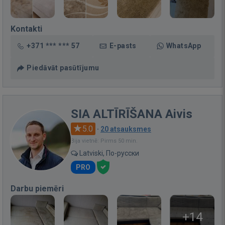
Kontakti
+371 *** *** 57
E-pasts
WhatsApp
Piedāvāt pasūtījumu
SIA ALTĪRĪŠANA Aivis
5.0
·
20 atsauksmes
Bija vietnē: Pirms 50 min.
Latviski, По-русски
PRO
Darbu piemēri
+14