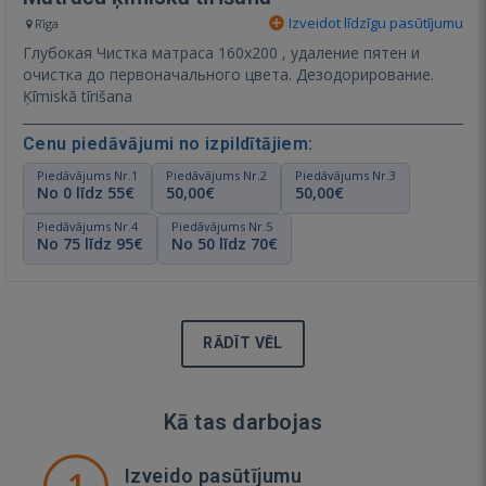
Izveidot līdzīgu pasūtījumu
Rīga
Глубокая Чистка матраса 160х200 , удаление пятен и
очистка до первоначального цвета. Дезодорирование.
Ķīmiskā tīrišana
Cenu piedāvājumi no izpildītājiem:
Piedāvājums Nr.1
Piedāvājums Nr.2
Piedāvājums Nr.3
No 0 līdz 55€
50,00€
50,00€
Piedāvājums Nr.4
Piedāvājums Nr.5
No 75 līdz 95€
No 50 līdz 70€
RĀDĪT VĒL
Kā tas darbojas
1
Izveido pasūtījumu