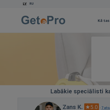
LV
RU
Kā tas
Labākie speciālisti k
Zans K.
5.0
·
7 at