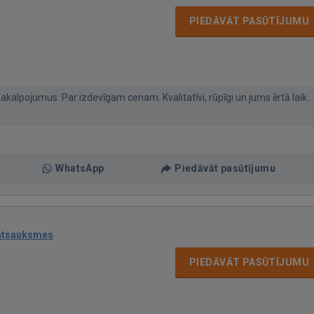
PIEDĀVĀT PASŪTĪJUMU
kalpojumus. Par izdevīgam cenam. Kvalitatīvi, rūpīgi un jums ērtā laik...
WhatsApp
Piedāvāt pasūtījumu
atsauksmes
PIEDĀVĀT PASŪTĪJUMU