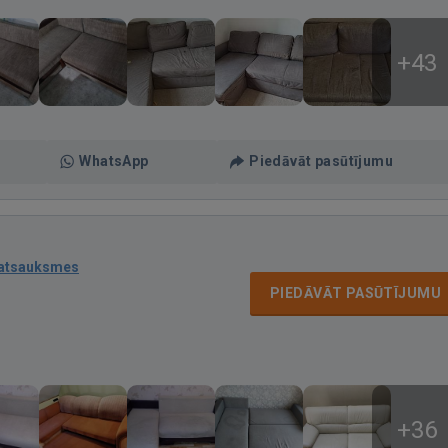
+43
WhatsApp
Piedāvāt pasūtījumu
 atsauksmes
PIEDĀVĀT PASŪTĪJUMU
+36