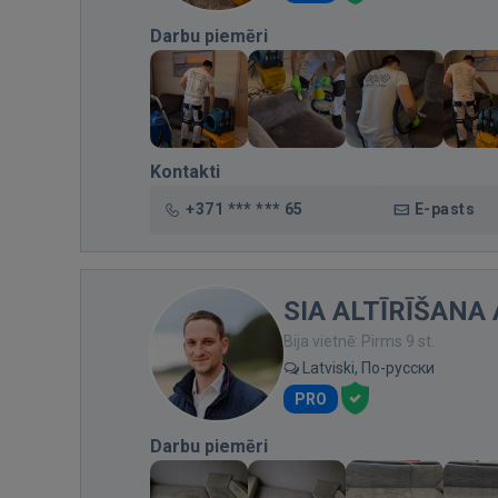
Darbu piemēri
Kontakti
+371 *** *** 65
E-pasts
SIA ALTĪRĪŠANA 
Bija vietnē: Pirms 9 st.
Latviski, По-русски
PRO
Darbu piemēri