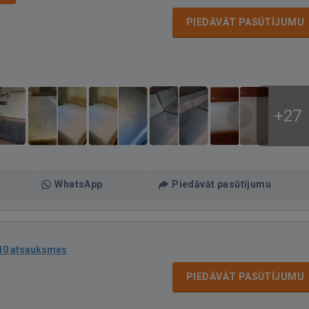
PIEDĀVĀT PASŪTĪJUMU
+27
WhatsApp
Piedāvāt pasūtījumu
10 atsauksmes
PIEDĀVĀT PASŪTĪJUMU