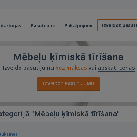
Izveidot pasūt
 darbojas
Pasūtījumi
Pakalpojumi
Mēbeļu ķīmiskā tīrīšana
Izveido pasūtījumu
bez maksas
vai
apskati cenas
IZVEIDOT PASŪTĪJUMU
ategorijā "Mēbeļu ķīmiskā tīrīšana"
sauksmes