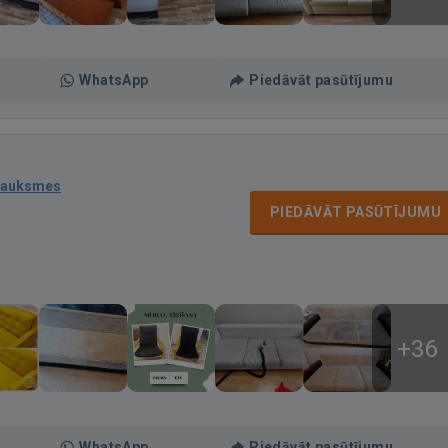
WhatsApp
Piedāvāt pasūtījumu
sauksmes
PIEDĀVĀT PASŪTĪJUMU
+36
WhatsApp
Piedāvāt pasūtījumu