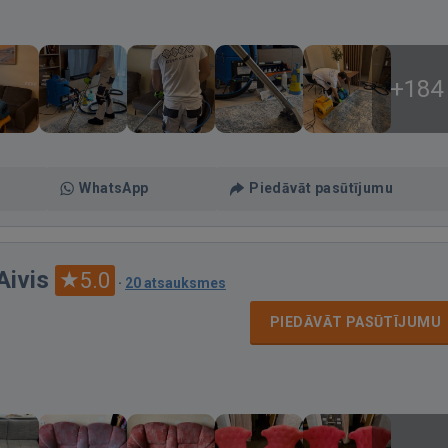
+184
WhatsApp
Piedāvāt pasūtījumu
Aivis
5.0
·
20 atsauksmes
PIEDĀVĀT PASŪTĪJUMU