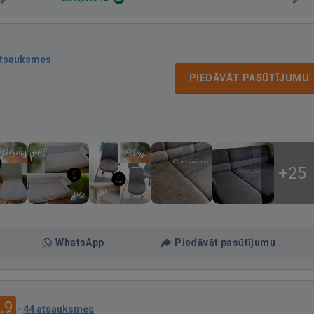
atsauksmes
PIEDĀVĀT PASŪTĪJUMU
+25
WhatsApp
Piedāvāt pasūtījumu
.9
·
44 atsauksmes