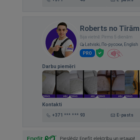
Roberts no Tīrām
Bija vietnē: Pirms 5 dienām
Latviski, По-русски, English
PRO
Darbu piemēri
Kontakti
+371 *** *** 93
E-pasts
Pieslēdz Enefit elektrību un ietaupi!