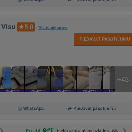
 Visu
5.0
·
10 atsauksmes
PIEDĀVĀT PASŪTĪJUMU
+45
WhatsApp
Piedāvāt pasūtījumu
Elektroauto ātrās uzlādes tīkls