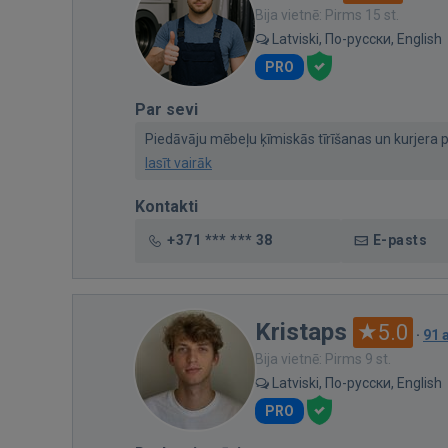
Bija vietnē: Pirms 15 st.
Latviski, По-русски, English
PRO
Par sevi
Piedāvāju mēbeļu ķīmiskās tīrīšanas un kurjera pa
lasīt vairāk
Kontakti
+371 *** *** 38
E-pasts
Kristaps
5.0
·
91 
Bija vietnē: Pirms 9 st.
Latviski, По-русски, English
PRO