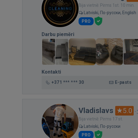
Bija vietnē: Pirms 1st. 10 min.
Latviski, По-русски, English
PRO
Darbu piemēri
Kontakti
+371 *** *** 30
E-pasts
Vladislavs
5.0
·
Bija vietnē: Pirms 17 st.
Latviski, По-русски
PRO