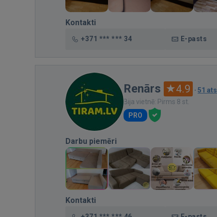
Kontakti
+371 *** *** 34
E-pasts
Renārs
4.9
·
51 at
Bija vietnē: Pirms 8 st.
PRO
Darbu piemēri
Kontakti
+371 *** *** 46
E-pasts