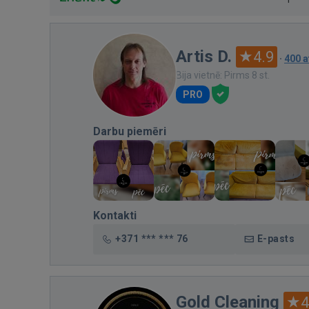
Artis D.
4.9
·
400 
Bija vietnē: Pirms 8 st.
PRO
Darbu piemēri
Kontakti
+371 *** *** 76
E-pasts
Gold Cleaning
4