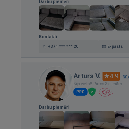
Darbu piemēri
Kontakti
+371 *** *** 20
E-pasts
Arturs V.
4.9
·
30
Bija vietnē: Pirms 3 dienām
PRO
Darbu piemēri