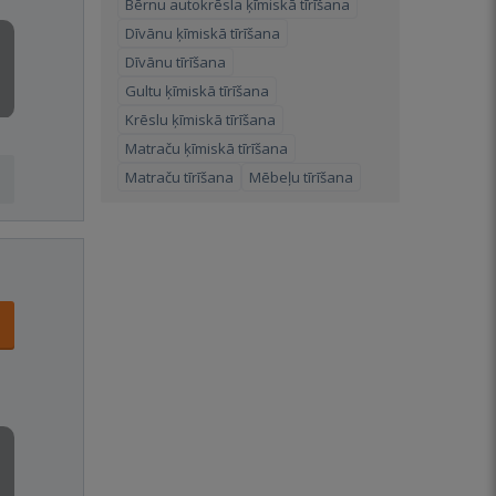
Bērnu autokrēsla ķīmiskā tīrīšana
Dīvānu ķīmiskā tīrīšana
Dīvānu tīrīšana
Gultu ķīmiskā tīrīšana
Krēslu ķīmiskā tīrīšana
Matraču ķīmiskā tīrīšana
Matraču tīrīšana
Mēbeļu tīrīšana