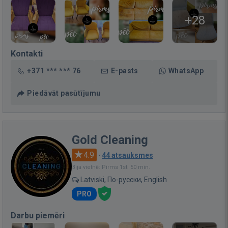
+28
Kontakti
+371 *** *** 76
E-pasts
WhatsApp
Piedāvāt pasūtījumu
Gold Cleaning
4.9
·
44 atsauksmes
Bija vietnē: Pirms 1st. 50 min.
Latviski, По-русски, English
PRO
Darbu piemēri