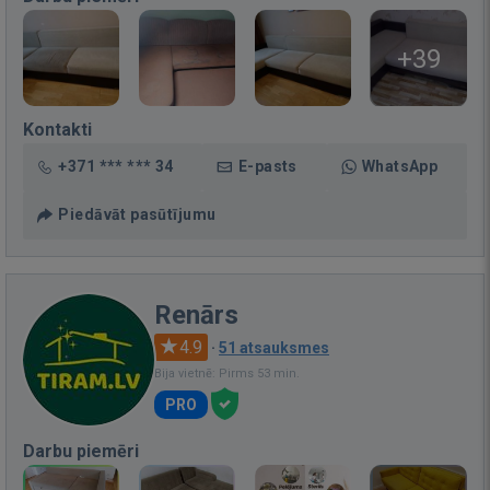
+39
Kontakti
+371 *** *** 34
E-pasts
WhatsApp
Piedāvāt pasūtījumu
Renārs
4.9
·
51 atsauksmes
Bija vietnē: Pirms 53 min.
PRO
Darbu piemēri