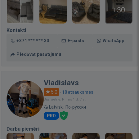
+30
Kontakti
+371 *** *** 30
E-pasts
WhatsApp
Piedāvāt pasūtījumu
Vladislavs
5.0
·
10 atsauksmes
Bija vietnē: Pirms 1 d. 7 st.
Latviski, По-русски
PRO
Darbu piemēri