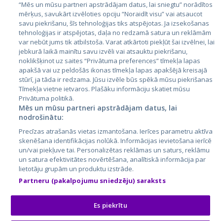
Igaunija
“Mēs un mūsu partneri apstrādājam datus, lai sniegtu” norādītos
mērķus, savukārt izvēloties opciju “Noraidīt visu” vai atsaucot
Latvija
savu piekrišanu, šīs tehnoloģijas tiks atspējotas. Ja izsekošanas
tehnoloģijas ir atspējotas, daļa no redzamā satura un reklāmām
Lietuva
var nebūt jums tik atbilstoša. Varat atkārtoti piekļūt šai izvēlnei, lai
jebkurā laikā mainītu savu izvēli vai atsauktu piekrišanu,
noklikšķinot uz saites “Privātuma preferences” tīmekļa lapas
apakšā vai uz peldošās ikonas tīmekļa lapas apakšējā kreisajā
stūrī, ja tāda ir redzama. Jūsu izvēle būs spēkā mūsu piekrišanas
Tīmekļa vietne ietvaros. Plašāku informāciju skatiet mūsu
Privātuma politikā.
Mēs un mūsu partneri apstrādājam datus, lai
nodrošinātu:
City24.lv
CVbankas.lt
Precīzas atrašanās vietas izmantošana. Ierīces parametru aktīva
City24.ee
Kainos.lt
skenēšana identifikācijas nolūkā. Informācijas ievietošana ierīcē
un/vai piekļuve tai. Personalizētas reklāmas un saturs, reklāmu
GetaPro.lv
Paslaugos.lt
un satura efektivitātes novērtēšana, analītiskā informācija par
GetaPro.ee
auto24.ee
lietotāju grupām un produktu izstrāde.
Skelbiu.lt
KV.ee
Partneru (pakalpojumu sniedzēju) saraksts
Autoplius.lt
Osta.ee
Aruodas.lt
KuldneBörs.ee
Es piekrītu