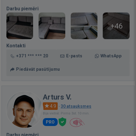
Darbu piemēri
+46
Kontakti
+371 *** *** 20
E-pasts
WhatsApp
Piedāvāt pasūtījumu
Arturs V.
4.9
·
30 atsauksmes
Bija vietnē: Pirms 3st. 10 min.
PRO
Darbu piemēri