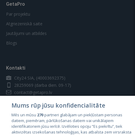
GetaPro
Par projektu
Atgriezeniskā saite
Jautājumi un atbildes
Blogs
Kontakti
City24 SIA, (40003692375)
28259069
(darba dien. 09-17)
contact@getapro.lv
Mums rūp jūsu konfidencialitāte
Mēs un mūsu
270
partneri glabājam un piekļūstam personas
datiem, piemēram, pārlūkošanas datiem vai unikālajiem
identifikatoriem jūsu ierīcē. Izvēloties opciju “Es piekrītu”, tiek
Valstis
aktivizētas izsekošanas tehnoloģijas, kas atbalsta zem virsraksta