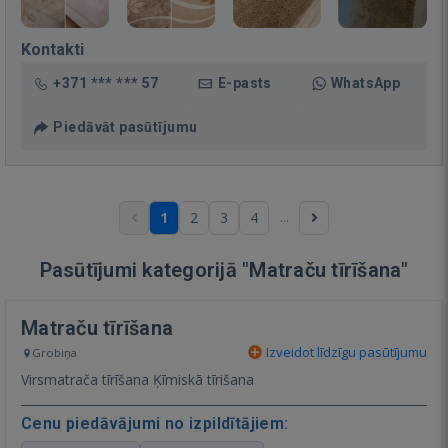
Kontakti
+371 *** *** 57
E-pasts
WhatsApp
Piedāvāt pasūtījumu
...
1
2
3
4
Pasūtījumi kategorijā "Matraču tīrīšana"
Matraču tīrīšana
Izveidot līdzīgu pasūtījumu
Grobiņa
Virsmatrača tīrīšana Ķīmiskā tīrišana
Cenu piedāvājumi no izpildītājiem: