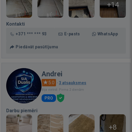
+14
Kontakti
+371 *** *** 93
E-pasts
WhatsApp
Piedāvāt pasūtījumu
Andrei
5.0
·
3 atsauksmes
Bija vietnē: Pirms 2 dienām
PRO
Darbu piemēri
+8