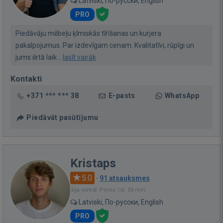
Latviski, По-русски, English
PRO
Piedāvāju mēbeļu ķīmiskās tīrīšanas un kurjera
pakalpojumus. Par izdevīgam cenam. Kvalitatīvi, rūpīgi un
jums ērtā laik...
lasīt vairāk
Kontakti
+371 *** *** 38
E-pasts
WhatsApp
Piedāvāt pasūtījumu
Kristaps
5.0
·
91 atsauksmes
Bija vietnē: Pirms 1st. 33 min.
Latviski, По-русски, English
PRO