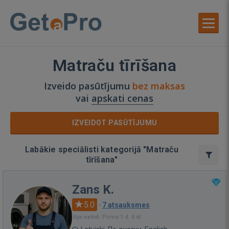
Matraču tīrīšana
Izveido pasūtījumu
bez maksas
vai
apskati cenas
IZVEIDOT PASŪTĪJUMU
Labākie speciālisti kategorijā "Matraču
tīrīšana"
Zans K.
5.0
·
7 atsauksmes
Bija vietnē: Pirms 1 d. 5 st.