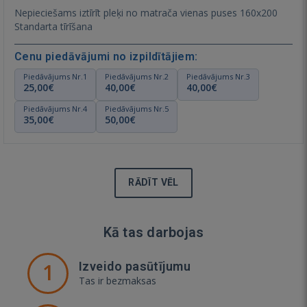
Nepieciešams iztīrīt pleķi no matrača vienas puses 160x200
Standarta tīrīšana
Cenu piedāvājumi no izpildītājiem:
Piedāvājums Nr.1
Piedāvājums Nr.2
Piedāvājums Nr.3
25,00€
40,00€
40,00€
Piedāvājums Nr.4
Piedāvājums Nr.5
35,00€
50,00€
RĀDĪT VĒL
Kā tas darbojas
1
Izveido pasūtījumu
Tas ir bezmaksas