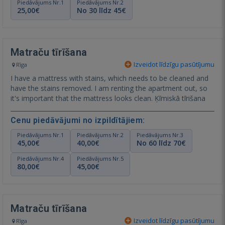
Piedāvājums Nr.1
Piedāvājums Nr.2
25,00€
No 30 līdz 45€
Matraču tīrīšana
Izveidot līdzīgu pasūtījumu
Rīga
I have a mattress with stains, which needs to be cleaned and
have the stains removed. I am renting the apartment out, so
it's important that the mattress looks clean. Ķīmiskā tīrišana
Cenu piedāvājumi no izpildītājiem:
Piedāvājums Nr.1
Piedāvājums Nr.2
Piedāvājums Nr.3
45,00€
40,00€
No 60 līdz 70€
Piedāvājums Nr.4
Piedāvājums Nr.5
80,00€
45,00€
Matraču tīrīšana
Izveidot līdzīgu pasūtījumu
Rīga