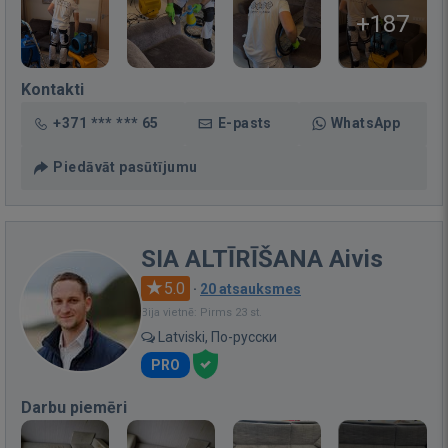
+187
Kontakti
+371 *** *** 65
E-pasts
WhatsApp
Piedāvāt pasūtījumu
SIA ALTĪRĪŠANA Aivis
5.0
·
20 atsauksmes
Bija vietnē: Pirms 23 st.
Latviski, По-русски
PRO
Darbu piemēri