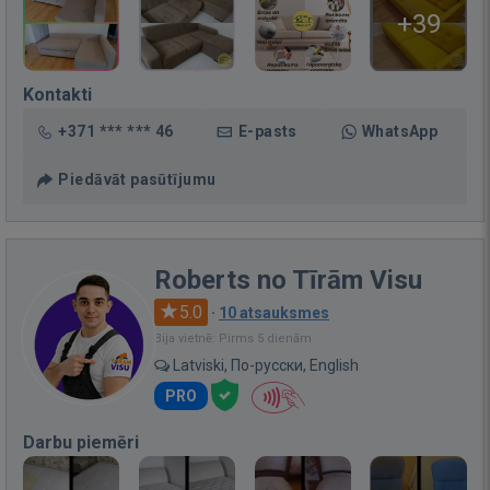
+39
Kontakti
+371 *** *** 46
E-pasts
WhatsApp
Piedāvāt pasūtījumu
Roberts no Tīrām Visu
5.0
·
10 atsauksmes
Bija vietnē: Pirms 5 dienām
Latviski, По-русски, English
PRO
Darbu piemēri