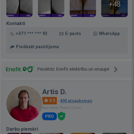
+48
Kontakti
+371 *** *** 93
E-pasts
WhatsApp
Piedāvāt pasūtījumu
Pieslēdz Enefit elektrību un ietaupi!
Artis D.
4.9
·
400 atsauksmes
Bija vietnē: Pirms 15 min.
PRO
Darbu piemēri