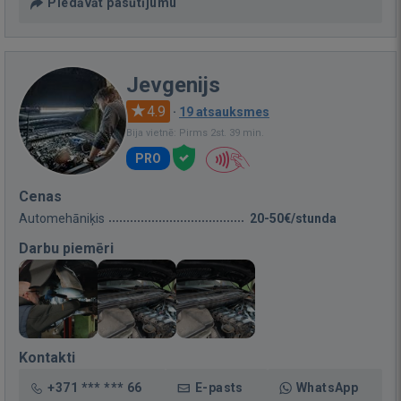
Piedāvāt pasūtījumu
Jevgenijs
4.9
·
19 atsauksmes
Bija vietnē: Pirms 2st. 39 min.
PRO
Cenas
Automehāniķis
20-50€/stunda
Darbu piemēri
Kontakti
+371 *** *** 66
E-pasts
WhatsApp