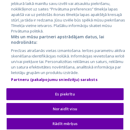
jebkurā laikā mainītu savu izvēli vai atsauktu piekrišanu,
noklikšķinot uz saites “Privātuma preferences” tīmekļa lapas
apakšā vai uz peldošās ikonas tīmekļa lapas apakšējā kreisajā
stūrī, ja tāda ir redzama. Jūsu izvēle būs spēkā mūsu piekrišanas
Tīmekļa vietne ietvaros. Plašāku informāciju skatiet mūsu
Privātuma politikā.
Mēs un mūsu partneri apstrādājam datus, lai
nodrošinātu:
City24.lv
CVbankas.lt
Precīzas atrašanās vietas izmantošana. Ierīces parametru aktīva
City24.ee
Kainos.lt
skenēšana identifikācijas nolūkā. Informācijas ievietošana ierīcē
un/vai piekļuve tai. Personalizētas reklāmas un saturs, reklāmu
GetaPro.lv
Paslaugos.lt
un satura efektivitātes novērtēšana, analītiskā informācija par
GetaPro.ee
auto24.ee
lietotāju grupām un produktu izstrāde.
Skelbiu.lt
KV.ee
Partneru (pakalpojumu sniedzēju) saraksts
Autoplius.lt
Osta.ee
Aruodas.lt
KuldneBörs.ee
Es piekrītu
Noraidīt visu
© 2026 GetaPro. Visas tiesības aizsargātas.
Rādīt mērķus