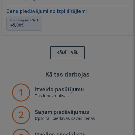
Cenu piedāvājumi no izpildītājiem:
Piedāvājums Nr.1
45,00€
RĀDĪT VĒL
Kā tas darbojas
1
Izveido pasūtījumu
Tas ir bezmaksas
2
Saņem piedāvājumus
Izpildītāji piedāvās savas cenas
Izvēlies speciālistu