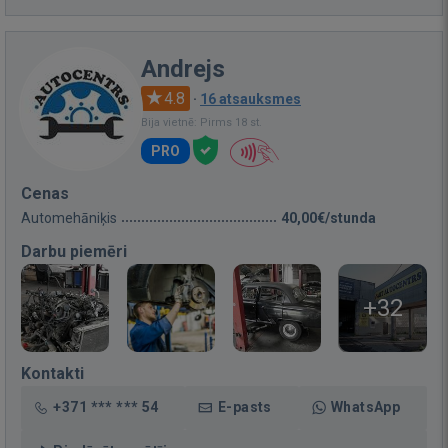
Andrejs
4.8
·
16 atsauksmes
Bija vietnē: Pirms 18 st.
PRO
Cenas
Automehāniķis
40,00€/stunda
Darbu piemēri
+32
Kontakti
+371 *** *** 54
E-pasts
WhatsApp