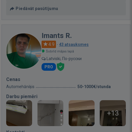
Piedāvāt pasūtījumu
Imants R.
4.9
·
43 atsauksmes
Šobrīd mājas lapā
Latviski, По-русски
PRO
Cenas
Automehāniķis
50-1000€/stunda
Darbu piemēri
+13