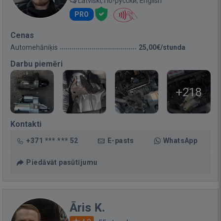
Latviski, По-русски, English
PRO
Cenas
Automehāniķis
25,00€/stunda
Darbu piemēri
+218
Kontakti
+371 *** *** 52
E-pasts
WhatsApp
Piedāvāt pasūtījumu
Āris K.