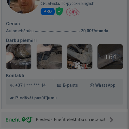
Latviski, По-русски, English
PRO
Cenas
Automehāniķis
20,00€/stunda
Darbu piemēri
+64
Kontakti
+371 *** *** 14
E-pasts
WhatsApp
Piedāvāt pasūtījumu
Pieslēdz Enefit elektrību un ietaupi!