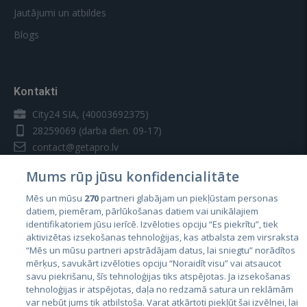
Jautājumi un atbildes
Blogs
Kontakti
City24 SIA, (40003692375)
28259069
(darba dien. 09-17)
contact@getapro.lv
Mums rūp jūsu konfidencialitāte
Mēs un mūsu
270
partneri glabājam un piekļūstam personas
datiem, piemēram, pārlūkošanas datiem vai unikālajiem
identifikatoriem jūsu ierīcē. Izvēloties opciju “Es piekrītu”, tiek
Valstis
aktivizētas izsekošanas tehnoloģijas, kas atbalsta zem virsraksta
Igaunija
“Mēs un mūsu partneri apstrādājam datus, lai sniegtu” norādītos
mērķus, savukārt izvēloties opciju “Noraidīt visu” vai atsaucot
Latvija
savu piekrišanu, šīs tehnoloģijas tiks atspējotas. Ja izsekošanas
tehnoloģijas ir atspējotas, daļa no redzamā satura un reklāmām
Lietuva
var nebūt jums tik atbilstoša. Varat atkārtoti piekļūt šai izvēlnei, lai