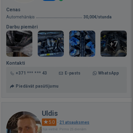
Cenas
Automehāniķis
30,00€/stunda
Darbu piemēri
+7
Kontakti
+371 *** *** 43
E-pasts
WhatsApp
Piedāvāt pasūtījumu
Uldis
5.0
·
21 atsauksmes
Bija vietnē: Pirms 25 dienām