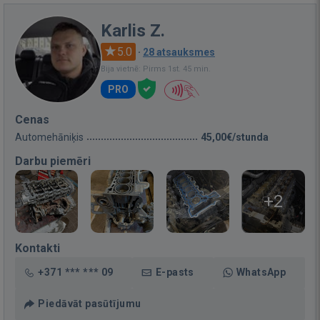
Karlis Z.
5.0
·
28 atsauksmes
Bija vietnē: Pirms 1st. 45 min.
PRO
Cenas
Automehāniķis
45,00€/stunda
Darbu piemēri
+2
Kontakti
+371 *** *** 09
E-pasts
WhatsApp
Piedāvāt pasūtījumu