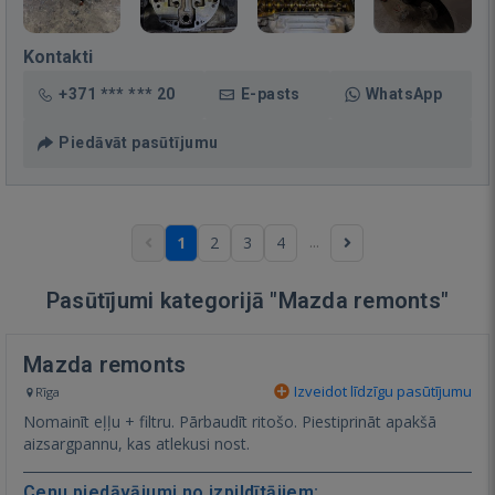
Kontakti
+371 *** *** 20
E-pasts
WhatsApp
Piedāvāt pasūtījumu
...
1
2
3
4
Pasūtījumi kategorijā "Mazda remonts"
Mazda remonts
Izveidot līdzīgu pasūtījumu
Rīga
Nomainīt eļļu + filtru. Pārbaudīt ritošo. Piestiprināt apakšā
aizsargpannu, kas atlekusi nost.
Cenu piedāvājumi no izpildītājiem: