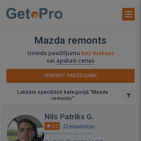
Mazda remonts
Izveido pasūtījumu
bez maksas
vai
apskati cenas
IZVEIDOT PASŪTĪJUMU
Labākie speciālisti kategorijā "Mazda
remonts"
Nils Patriks G.
5.0
·
23 atsauksmes
Bija vietnē: Pirms 2st. 31 min.