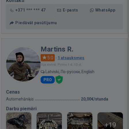
Kontakti
+371 *** *** 47
E-pasts
WhatsApp
Piedāvāt pasūtījumu
Martins R.
5.0
·
1 atsauksmes
Bija vietnē: Pirms 1 d. 13 st.
Latviski, По-русски, English
PRO
Cenas
Automehāniķis
20,00€/stunda
Darbu piemēri
+19