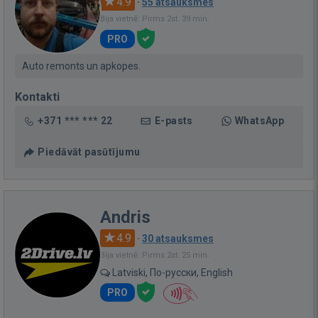
4.9
·
55 atsauksmes
Bija vietnē: Pirms 2st. 39 min.
PRO
Auto remonts un apkopes.
Kontakti
+371 *** *** 22
E-pasts
WhatsApp
Piedāvāt pasūtījumu
Andris
4.9
·
30 atsauksmes
Bija vietnē: Pirms 2st. 25 min.
Latviski, По-русски, English
PRO