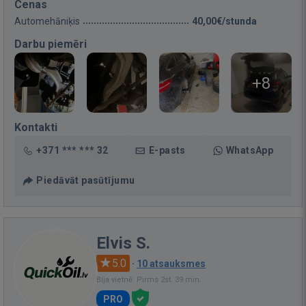
Cenas
Automehāniķis
40,00€/stunda
Darbu piemēri
+8
Kontakti
+371 *** *** 32
E-pasts
WhatsApp
Piedāvāt pasūtījumu
Elvis S.
5.0
·
10 atsauksmes
Bija vietnē: Pirms 2st. 39 min.
PRO