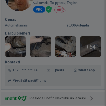
Latviski, По-русски, English
PRO
Cenas
Automehāniķis
20,00€/stunda
Darbu piemēri
+64
Kontakti
+371 *** *** 14
E-pasts
WhatsApp
Piedāvāt pasūtījumu
Pieslēdz Enefit elektrību un ietaupi!