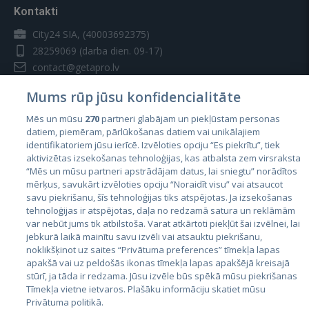
Kontakti
City24 SIA, (40003692375)
28259069
(darba dien. 09-17)
contact@getapro.lv
Mums rūp jūsu konfidencialitāte
Mēs un mūsu
270
partneri glabājam un piekļūstam personas
datiem, piemēram, pārlūkošanas datiem vai unikālajiem
identifikatoriem jūsu ierīcē. Izvēloties opciju “Es piekrītu”, tiek
Valstis
aktivizētas izsekošanas tehnoloģijas, kas atbalsta zem virsraksta
Igaunija
“Mēs un mūsu partneri apstrādājam datus, lai sniegtu” norādītos
mērķus, savukārt izvēloties opciju “Noraidīt visu” vai atsaucot
Latvija
savu piekrišanu, šīs tehnoloģijas tiks atspējotas. Ja izsekošanas
tehnoloģijas ir atspējotas, daļa no redzamā satura un reklāmām
Lietuva
var nebūt jums tik atbilstoša. Varat atkārtoti piekļūt šai izvēlnei, lai
jebkurā laikā mainītu savu izvēli vai atsauktu piekrišanu,
noklikšķinot uz saites “Privātuma preferences” tīmekļa lapas
apakšā vai uz peldošās ikonas tīmekļa lapas apakšējā kreisajā
stūrī, ja tāda ir redzama. Jūsu izvēle būs spēkā mūsu piekrišanas
Tīmekļa vietne ietvaros. Plašāku informāciju skatiet mūsu
Privātuma politikā.