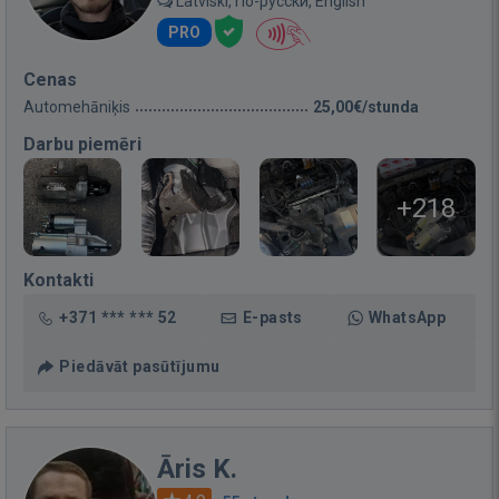
Latviski, По-русски, English
PRO
Cenas
Automehāniķis
25,00€/stunda
Darbu piemēri
+218
Kontakti
+371 *** *** 52
E-pasts
WhatsApp
Piedāvāt pasūtījumu
Āris K.