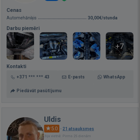
Cenas
Automehāniķis
30,00€/stunda
Darbu piemēri
+7
Kontakti
+371 *** *** 43
E-pasts
WhatsApp
Piedāvāt pasūtījumu
Uldis
5.0
·
21 atsauksmes
Bija vietnē: Pirms 25 dienām