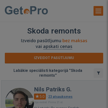
Skoda remonts
Izveido pasūtījumu
bez maksas
vai
apskati cenas
IZVEIDOT PASŪTĪJUMU
Labākie speciālisti kategorijā "Skoda
remonts"
Nils Patriks G.
5.0
·
23 atsauksmes
Bija vietnē: Pirms 21 st.