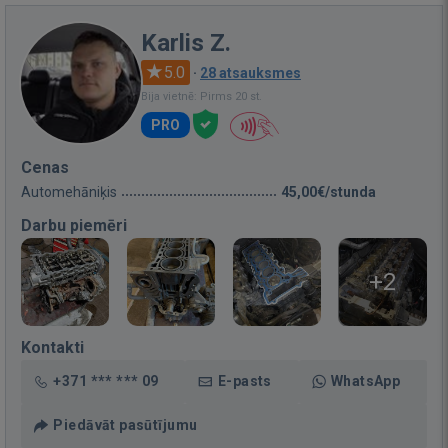
Karlis Z.
5.0
·
28 atsauksmes
Bija vietnē: Pirms 20 st.
PRO
Cenas
Automehāniķis
45,00€/stunda
Darbu piemēri
+2
Kontakti
+371 *** *** 09
E-pasts
WhatsApp
Piedāvāt pasūtījumu