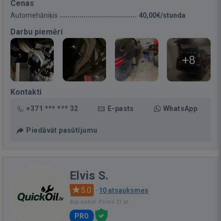
Cenas
Automehāniķis
40,00€/stunda
Darbu piemēri
+8
Kontakti
+371 *** *** 32
E-pasts
WhatsApp
Piedāvāt pasūtījumu
Elvis S.
5.0
·
10 atsauksmes
Bija vietnē: Pirms 21 st.
PRO