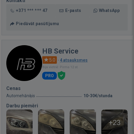
Kontakti
+371 *** *** 47
E-pasts
WhatsApp
Piedāvāt pasūtījumu
HB Service
5.0
·
4 atsauksmes
Bija vietnē: Pirms 12 st.
PRO
Cenas
Automehāniķis
10-30€/stunda
Darbu piemēri
+23