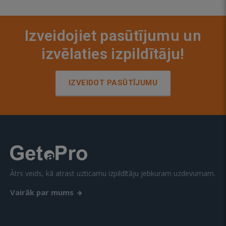
Izveidojiet pasūtījumu un
izvēlaties izpildītāju!
IZVEIDOT PASŪTĪJUMU
Ātrs veids, kā atrast uzticamu izpildītāju jebkuram uzdevumam.
Vairāk par mums