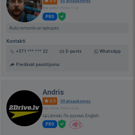
4.9
·
55 atsauksmes
Bija vietnē: Pirms 11 st.
PRO
Auto remonts un apkopes.
Kontakti
+371 *** *** 22
E-pasts
WhatsApp
Piedāvāt pasūtījumu
Andris
4.9
·
30 atsauksmes
Bija vietnē: Pirms 16 st.
Latviski, По-русски, English
PRO