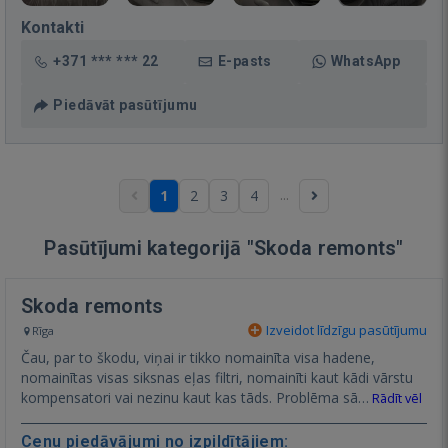
Kontakti
+371 *** *** 22
E-pasts
WhatsApp
Piedāvāt pasūtījumu
...
1
2
3
4
Pasūtījumi kategorijā "Skoda remonts"
Skoda remonts
Izveidot līdzīgu pasūtījumu
Rīga
Čau, par to škodu, viņai ir tikko nomainīta visa hadene,
nomainītas visas siksnas eļas filtri, nomainīti kaut kādi vārstu
kompensatori vai nezinu kaut kas tāds. Problēma sā…
Rādīt vēl
Cenu piedāvājumi no izpildītājiem: