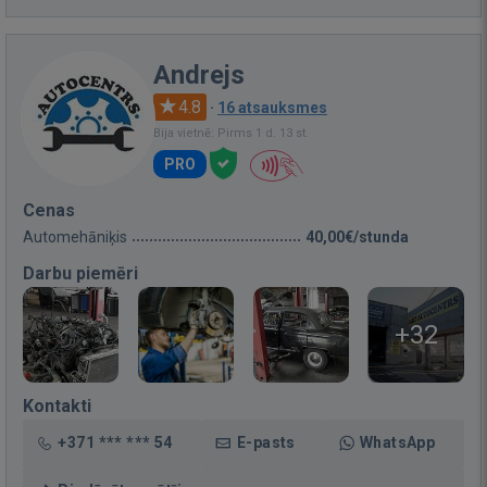
Andrejs
4.8
·
16 atsauksmes
Bija vietnē: Pirms 1 d. 13 st.
PRO
Cenas
Automehāniķis
40,00€/stunda
Darbu piemēri
+32
Kontakti
+371 *** *** 54
E-pasts
WhatsApp