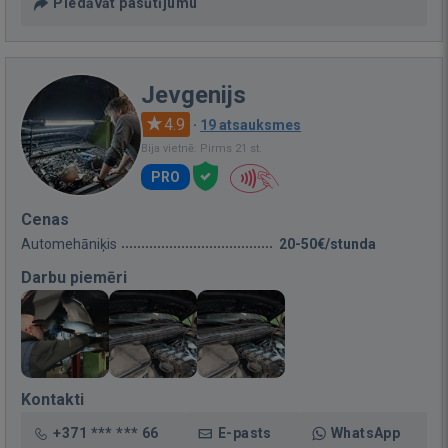
Piedāvāt pasūtījumu
Jevgenijs
4.9
·
19 atsauksmes
Bija vietnē: Pirms 21 st.
PRO
Cenas
Automehāniķis
20-50€/stunda
Darbu piemēri
Kontakti
+371 *** *** 66
E-pasts
WhatsApp