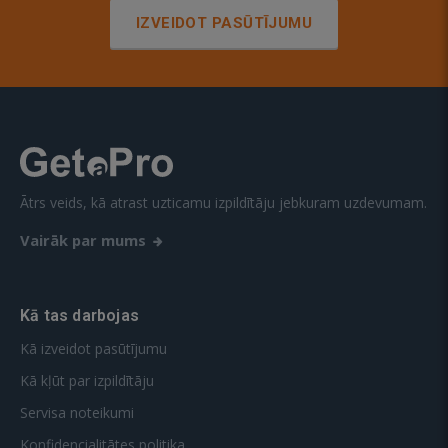
IZVEIDOT PASŪTĪJUMU
Ātrs veids, kā atrast uzticamu izpildītāju jebkuram uzdevumam.
Vairāk par mums
Kā tas darbojas
Kā izveidot pasūtījumu
Kā kļūt par izpildītāju
Servisa noteikumi
Konfidencialitātes politika