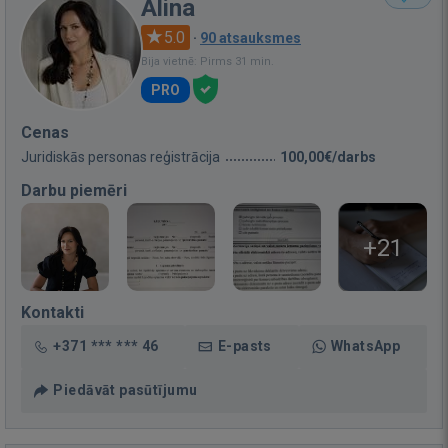
Alina
5.0
·
90 atsauksmes
Bija vietnē: Pirms 31 min.
PRO
Cenas
Juridiskās personas reģistrācija
100,00€/darbs
Darbu piemēri
+21
Kontakti
+371 *** *** 46
E-pasts
WhatsApp
Piedāvāt pasūtījumu