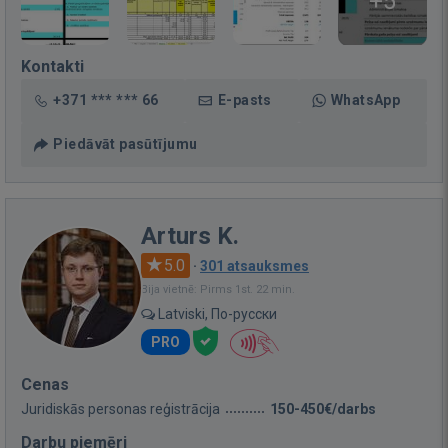
+5
Kontakti
+371 *** *** 66
E-pasts
WhatsApp
Piedāvāt pasūtījumu
Arturs K.
5.0
·
301 atsauksmes
Bija vietnē: Pirms 1st. 22 min.
Latviski, По-русски
PRO
Cenas
Juridiskās personas reģistrācija
150-450€/darbs
Darbu piemēri