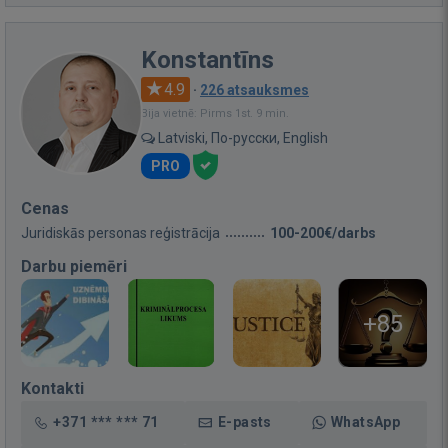
Konstantīns
4.9
·
226 atsauksmes
Bija vietnē: Pirms 1st. 9 min.
Latviski, По-русски, English
PRO
Cenas
Juridiskās personas reģistrācija
100-200€/darbs
Darbu piemēri
+85
Kontakti
+371 *** *** 71
E-pasts
WhatsApp