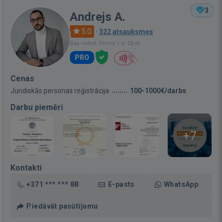
3
Andrejs A.
5.0
·
322 atsauksmes
Bija vietnē: Pirms 1 d. 23 st.
PRO
Cenas
Juridiskās personas reģistrācija
100-1000€/darbs
Darbu piemēri
+7
Kontakti
+371 *** *** 88
E-pasts
WhatsApp
Piedāvāt pasūtījumu