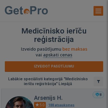
Medicīnisko ierīču
reģistrācija
Izveido pasūtījumu
bez maksas
vai
apskati cenas
IZVEIDOT PASŪTĪJUMU
Labākie speciālisti kategorijā "Medicīnisko
ierīču reģistrācija" Liepājā
8
Arsenijs H.
5.0
·
188 atsauksmes