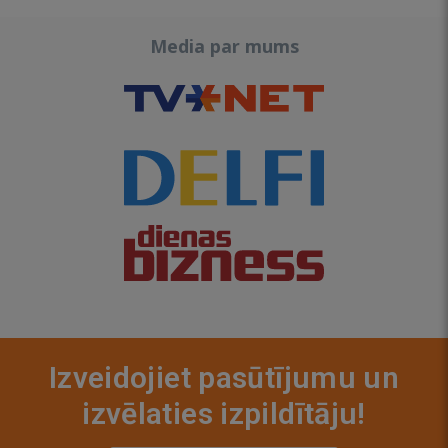
Media par mums
Izveidojiet pasūtījumu un
izvēlaties izpildītāju!