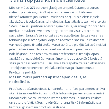
Mēs un mūsu
270
partneri glabājam un piekļūstam personas
datiem, piemēram, pārlūkošanas datiem vai unikālajiem
identifikatoriem jūsu ierīcē. Izvēloties opciju “Es piekrītu”, tiek
Valstis
aktivizētas izsekošanas tehnoloģijas, kas atbalsta zem virsraksta
Igaunija
“Mēs un mūsu partneri apstrādājam datus, lai sniegtu” norādītos
mērķus, savukārt izvēloties opciju “Noraidīt visu” vai atsaucot
Latvija
savu piekrišanu, šīs tehnoloģijas tiks atspējotas. Ja izsekošanas
tehnoloģijas ir atspējotas, daļa no redzamā satura un reklāmām
Lietuva
var nebūt jums tik atbilstoša. Varat atkārtoti piekļūt šai izvēlnei, lai
jebkurā laikā mainītu savu izvēli vai atsauktu piekrišanu,
noklikšķinot uz saites “Privātuma preferences” tīmekļa lapas
apakšā vai uz peldošās ikonas tīmekļa lapas apakšējā kreisajā
stūrī, ja tāda ir redzama. Jūsu izvēle būs spēkā mūsu piekrišanas
Tīmekļa vietne ietvaros. Plašāku informāciju skatiet mūsu
Privātuma politikā.
Mēs un mūsu partneri apstrādājam datus, lai
nodrošinātu:
City24.lv
CVbankas.lt
Precīzas atrašanās vietas izmantošana. Ierīces parametru aktīva
City24.ee
Kainos.lt
skenēšana identifikācijas nolūkā. Informācijas ievietošana ierīcē
un/vai piekļuve tai. Personalizētas reklāmas un saturs, reklāmu
GetaPro.lv
Paslaugos.lt
un satura efektivitātes novērtēšana, analītiskā informācija par
GetaPro.ee
auto24.ee
lietotāju grupām un produktu izstrāde.