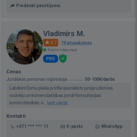
Piedāvāt pasūtījumu
Vladimirs M.
4.7
·
79 atsauksmes
Šobrīd mājas lapā
PRO
Cenas
Juridiskās personas reģistrācija
50-100€/darbs
Labdien! Esmu plaša profila speciālists jurisprudences,
nodokļu un komercdarbības jomā! Konsultacijas
komerctiesībās, n...
lasīt vairāk
Kontakti
+371 *** *** 11
E-pasts
WhatsApp