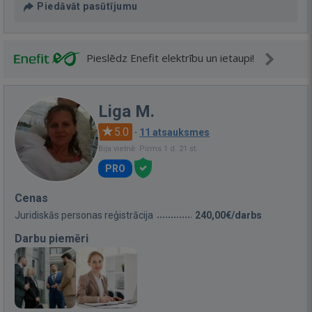
Piedāvāt pasūtījumu
Pieslēdz Enefit elektrību un ietaupi!
Liga M.
5.0
·
11 atsauksmes
Bija vietnē: Pirms 1 d. 21 st.
PRO
Cenas
Juridiskās personas reģistrācija
240,00€/darbs
Darbu piemēri