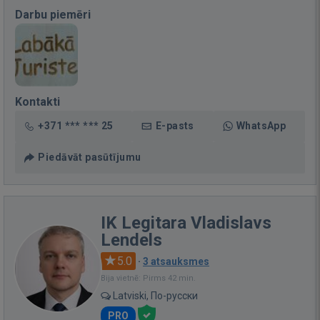
Darbu piemēri
Kontakti
+371 *** *** 25
E-pasts
WhatsApp
Piedāvāt pasūtījumu
IK Legitara Vladislavs
Lendels
5.0
·
3 atsauksmes
Bija vietnē: Pirms 42 min.
Latviski, По-русски
PRO