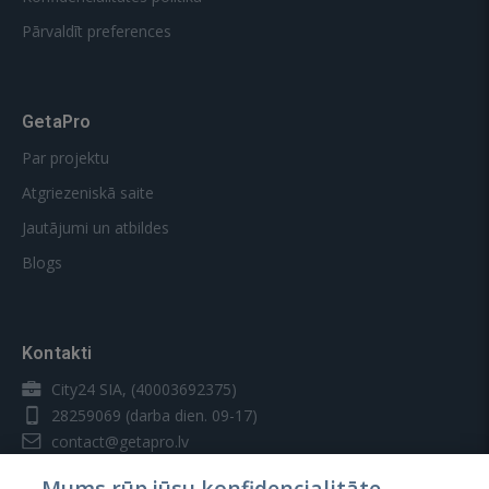
Pārvaldīt preferences
GetaPro
Par projektu
Atgriezeniskā saite
Jautājumi un atbildes
Blogs
Kontakti
City24 SIA, (40003692375)
28259069
(darba dien. 09-17)
contact@getapro.lv
Mums rūp jūsu konfidencialitāte