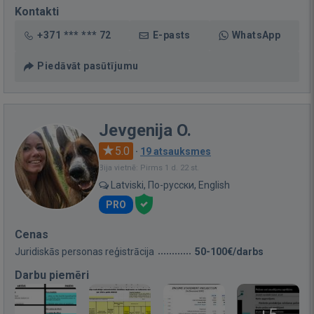
Kontakti
+371 *** *** 72
E-pasts
WhatsApp
Piedāvāt pasūtījumu
Jevgenija O.
5.0
·
19 atsauksmes
Bija vietnē: Pirms 1 d. 22 st.
Latviski, По-русски, English
PRO
Cenas
Juridiskās personas reģistrācija
50-100€/darbs
Darbu piemēri