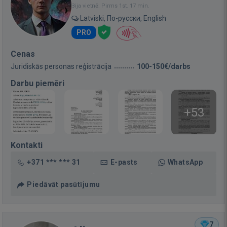
Bija vietnē: Pirms 1st. 17 min.
Latviski, По-русски, English
PRO
Cenas
Juridiskās personas reģistrācija
100-150€/darbs
Darbu piemēri
+53
Kontakti
+371 *** *** 31
E-pasts
WhatsApp
Piedāvāt pasūtījumu
7