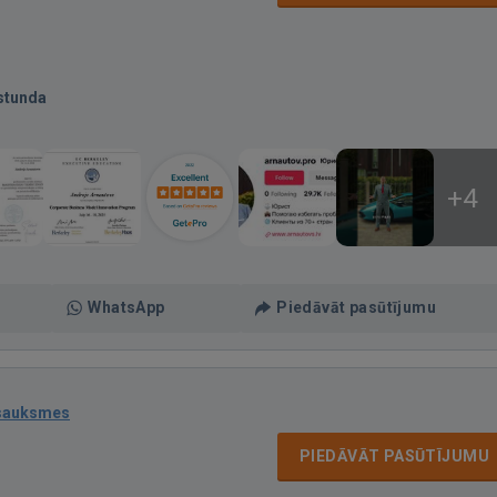
stunda
+4
WhatsApp
Piedāvāt pasūtījumu
tsauksmes
PIEDĀVĀT PASŪTĪJUMU