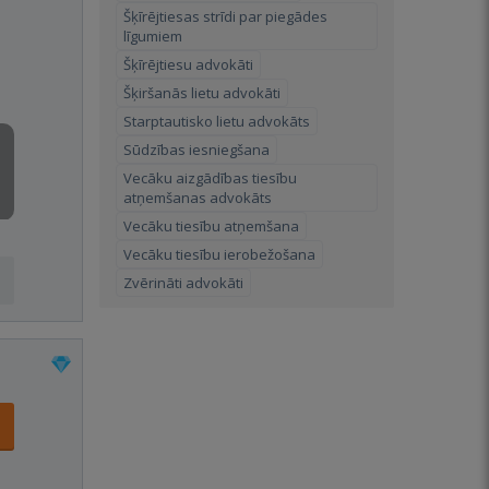
Šķīrējtiesas strīdi par piegādes
līgumiem
Šķīrējtiesu advokāti
Šķiršanās lietu advokāti
Starptautisko lietu advokāts
Sūdzības iesniegšana
Vecāku aizgādības tiesību
atņemšanas advokāts
Vecāku tiesību atņemšana
Vecāku tiesību ierobežošana
Zvērināti advokāti