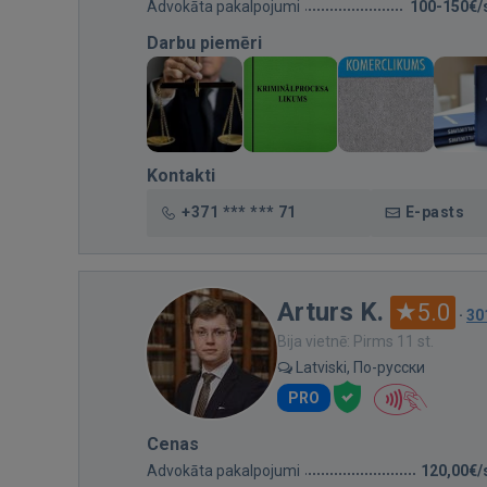
Advokāta pakalpojumi
100-150€/
Darbu piemēri
Kontakti
+371 *** *** 71
E-pasts
Arturs K.
5.0
·
30
Bija vietnē: Pirms 11 st.
Latviski, По-русски
PRO
Cenas
Advokāta pakalpojumi
120,00€/