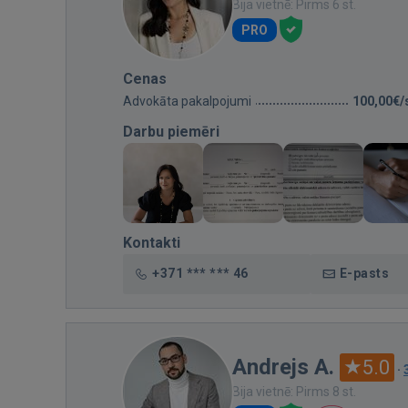
Bija vietnē: Pirms 6 st.
PRO
Cenas
Advokāta pakalpojumi
100,00€/
Darbu piemēri
Kontakti
+371 *** *** 46
E-pasts
Andrejs A.
5.0
·
Bija vietnē: Pirms 8 st.