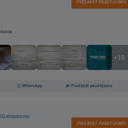
PIEDĀVĀT PASŪTĪJUMU
stunda
+18
WhatsApp
Piedāvāt pasūtījumu
322 atsauksmes
PIEDĀVĀT PASŪTĪJUMU