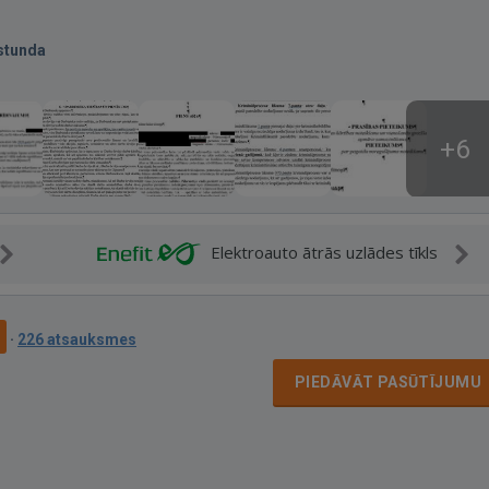
stunda
+6
Elektroauto ātrās uzlādes tīkls
9
·
226 atsauksmes
PIEDĀVĀT PASŪTĪJUMU