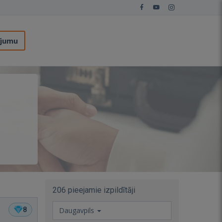
ījumu
206 pieejamie izpildītāji
8
Daugavpils