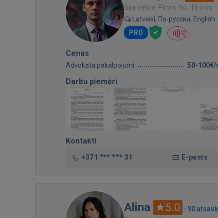
Bija vietnē: Pirms 4st. 16 min.
Latviski, По-русски, English
PRO
Cenas
Advokāta pakalpojumi
50-100€/
Darbu piemēri
Kontakti
+371 *** *** 31
E-pasts
Alina
5.0
·
90 atsau