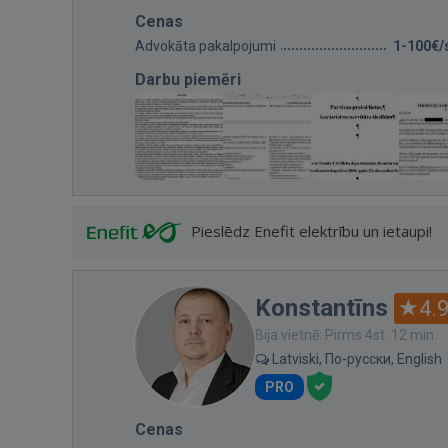
Cenas
Advokāta pakalpojumi
1-100€/
Darbu piemēri
Pieslēdz Enefit elektrību un ietaupi!
Konstantīns
4.
Bija vietnē: Pirms 4st. 12 min.
Latviski, По-русски, English
PRO
Cenas