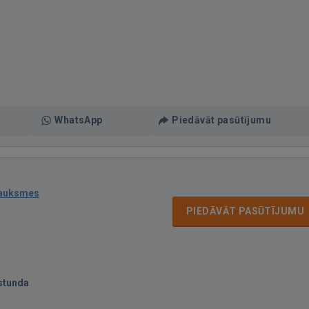
WhatsApp
Piedāvāt pasūtījumu
sauksmes
PIEDĀVĀT PASŪTĪJUMU
stunda