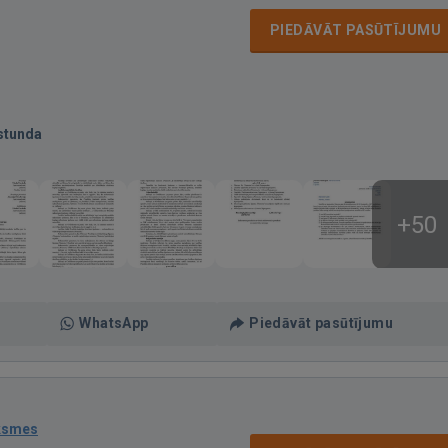
PIEDĀVĀT PASŪTĪJUMU
stunda
+50
WhatsApp
Piedāvāt pasūtījumu
ksmes