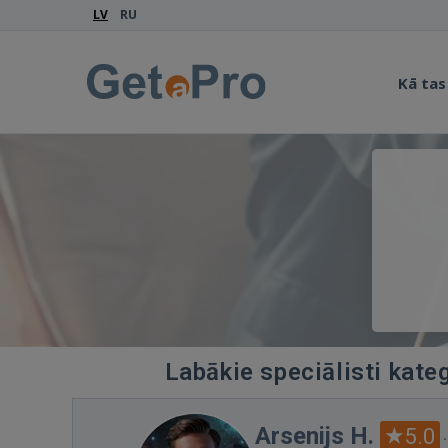
LV
RU
Kā tas
Labākie speciālisti kate
Arsenijs H.
5.0