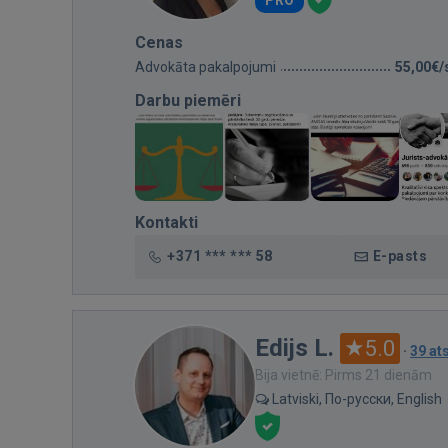
PRO
Cenas
Advokāta pakalpojumi
55,00€/
Darbu piemēri
Kontakti
+371 *** *** 58
E-pasts
Edijs L.
5.0
·
39 a
Bija vietnē: Pirms 21 dienām
Latviski, По-русски, English