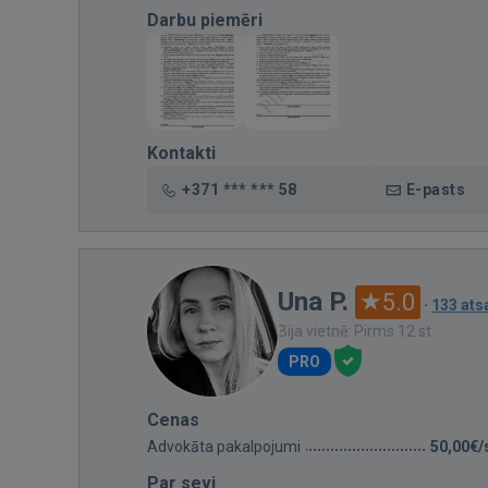
Darbu piemēri
Kontakti
+371 *** *** 58
E-pasts
Una P.
5.0
·
133 at
Bija vietnē: Pirms 12 st.
PRO
Cenas
Advokāta pakalpojumi
50,00€/
Par sevi