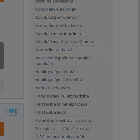
Īpašuma sadalīšana
Korporatīvie advokāti
Advokāti kredītu lietās
Mantojuma lietu advokāti
Advokāti medicīnas lietās
Advokāti migrācijas jautājumos
Muitas lietu advokāti
Nekustamā īpašuma sadales
advokāts
Nepilngadīgo advokāti
Nepilngadīgo aizbildnība
Nodokļu advokāts
Pacientu tiesību aizsardzība
Pārstāvība kriminālprocesā
2
Pārstāvība tiesā
Patērētāju tiesību aizsardzība
Pirmstiesas strīdu izšķiršana
Šķīrējtiesas nodokļu strīdi