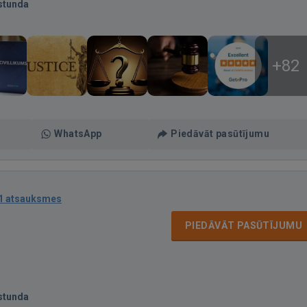
stunda
+82
WhatsApp
Piedāvāt pasūtījumu
1 atsauksmes
PIEDĀVĀT PASŪTĪJUMU
stunda