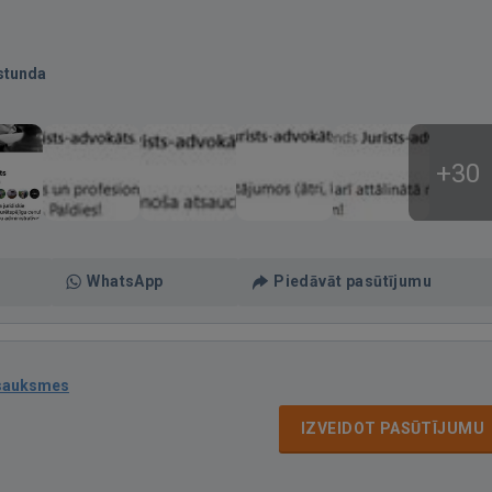
stunda
+30
WhatsApp
Piedāvāt pasūtījumu
tsauksmes
IZVEIDOT PASŪTĪJUMU