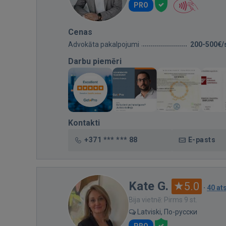
PRO
Cenas
Advokāta pakalpojumi
200-500€/
Darbu piemēri
Kontakti
+371 *** *** 88
E-pasts
Kate G.
5.0
·
40 a
Bija vietnē: Pirms 9 st.
Latviski, По-русски