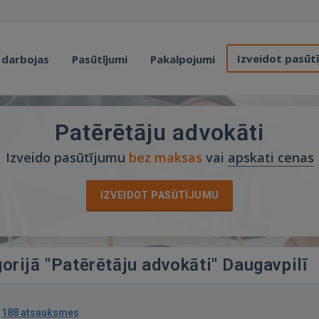
Izveidot pasūt
 darbojas
Pasūtījumi
Pakalpojumi
Patērētāju advokāti
Izveido pasūtījumu
bez maksas
vai
apskati cenas
IZVEIDOT PASŪTĪJUMU
gorijā "Patērētāju advokāti" Daugavpilī
·
188 atsauksmes