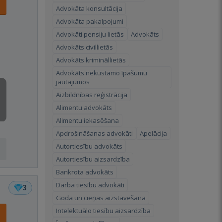
Advokāta konsultācija
Advokāta pakalpojumi
Advokāti pensiju lietās
Advokāts
Advokāts civillietās
Advokāts krimināllietās
Advokāts nekustamo īpašumu
jautājumos
Aizbildnības reģistrācija
Alimentu advokāts
Alimentu iekasēšana
Apdrošināšanas advokāti
Apelācija
Autortiesību advokāts
Autortiesību aizsardzība
Bankrota advokāts
Darba tiesību advokāti
3
Goda un cieņas aizstāvēšana
Intelektuālo tiesību aizsardzība