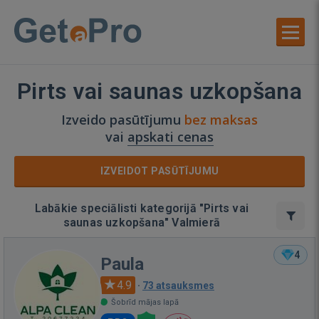
Pirts vai saunas uzkopšana
Izveido pasūtījumu
bez maksas
vai
apskati cenas
IZVEIDOT PASŪTĪJUMU
Labākie speciālisti kategorijā "Pirts vai
saunas uzkopšana" Valmierā
4
Paula
4.9
·
73 atsauksmes
Šobrīd mājas lapā