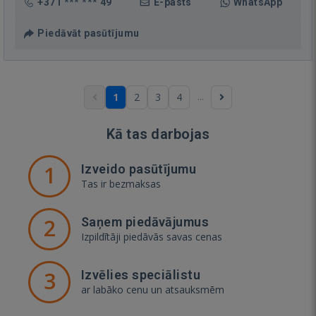
+371 *** *** 49
E-pasts
WhatsApp
Piedāvāt pasūtījumu
...
1
2
3
4
Kā tas darbojas
1
Izveido pasūtījumu
Tas ir bezmaksas
2
Saņem piedāvājumus
Izpildītāji piedāvās savas cenas
3
Izvēlies speciālistu
ar labāko cenu un atsauksmēm