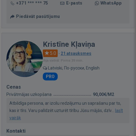
+371 *** *** 75
E-pasts
WhatsApp
Piedāvāt pasūtījumu
Kristīne Kļaviņa
5.0
·
21 atsauksmes
Bija vietnē: Pirms 39 min.
Latviski, По-русски, English
PRO
Cenas
Privātmājas uzkopšana
90,00€/M2
Atbildīga persona, ar izcilu redzējumu un saprašanu par to,
kas ir tīrs. Varu palīdzēt uzturēt tīrību Jūsu mājās, dzīv...
lasīt
vairāk
Kontakti