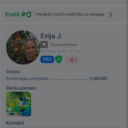
Pieslēdz Enefit elektrību un ietaupi!
Evija J.
·
0 atsauksmes
Bija vietnē: Pirms 1 d. 16 st.
PRO
Cenas
Privātmājas uzkopšana
2,00€/M2
Darbu piemēri
Kontakti