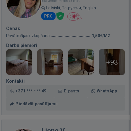
Bija vietnē: Pirms 38 min.
Latviski, По-русски, English
PRO
Cenas
Privātmājas uzkopšana
1,50€/M2
Darbu piemēri
+93
Kontakti
+371 *** *** 49
E-pasts
WhatsApp
Piedāvāt pasūtījumu
Liene V.