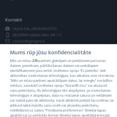
Kontakti
City24 SIA, (40003692375)
28259069
(darba dien. 09-17)
contact@getapro.lv
Mums rūp jūsu konfidencialitāte
Mēs un mūsu
270
partneri glabājam un piekļūstam personas
datiem, piemēram, pārlūkošanas datiem vai unikālajiem
identifikatoriem jūsu ierīcē. Izvēloties opciju “Es piekrītu”, tiek
Valstis
aktivizētas izsekošanas tehnoloģijas, kas atbalsta zem virsraksta
Igaunija
“Mēs un mūsu partneri apstrādājam datus, lai sniegtu” norādītos
mērķus, savukārt izvēloties opciju “Noraidīt visu” vai atsaucot
Latvija
savu piekrišanu, šīs tehnoloģijas tiks atspējotas. Ja izsekošanas
tehnoloģijas ir atspējotas, daļa no redzamā satura un reklāmām
Lietuva
var nebūt jums tik atbilstoša. Varat atkārtoti piekļūt šai izvēlnei, lai
jebkurā laikā mainītu savu izvēli vai atsauktu piekrišanu,
noklikšķinot uz saites “Privātuma preferences” tīmekļa lapas
apakšā vai uz peldošās ikonas tīmekļa lapas apakšējā kreisajā