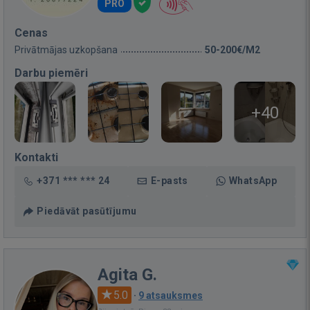
PRO
Cenas
Privātmājas uzkopšana
50-200€/M2
Darbu piemēri
+40
Kontakti
+371 *** *** 24
E-pasts
WhatsApp
Piedāvāt pasūtījumu
Agita G.
5.0
·
9 atsauksmes