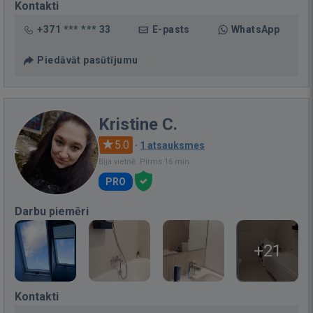
Kontakti
+371 *** *** 33
E-pasts
WhatsApp
Piedāvāt pasūtījumu
Kristine C.
5.0
·
1 atsauksmes
Bija vietnē: Pirms 16 min.
PRO
Darbu piemēri
+21
Kontakti