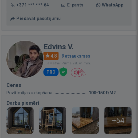
+371 *** *** 64
E-pasts
WhatsApp
Piedāvāt pasūtījumu
Edvins V.
4.8
·
9 atsauksmes
Bija vietnē: Pirms 2st. 41 min.
PRO
Cenas
Privātmājas uzkopšana
100-150€/M2
Darbu piemēri
+54