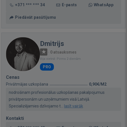
+371 *** *** 34
E-pasts
WhatsApp
Piedāvāt pasūtījumu
Dmitrijs
·
0 atsauksmes
Bija vietnē: Pirms 2 dienām
PRO
Cenas
Privātmājas uzkopšana
0,90€/M2
nodrošinam profesionālus uzkopšanas pakalpojumus
privātpersonām un uzņēmumiem visā Latvijā.
Specializējamies dzīvojamo t...
lasīt vairāk
Kontakti