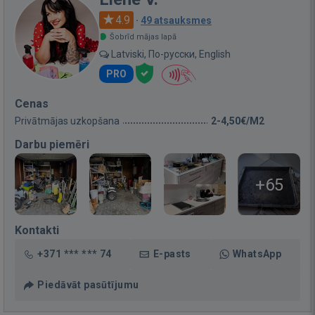
4.9
·
49 atsauksmes
Šobrīd mājas lapā
Latviski, По-русски, English
PRO
Cenas
Privātmājas uzkopšana
2-4,50€/M2
Darbu piemēri
+65
Kontakti
+371 *** *** 74
E-pasts
WhatsApp
Piedāvāt pasūtījumu