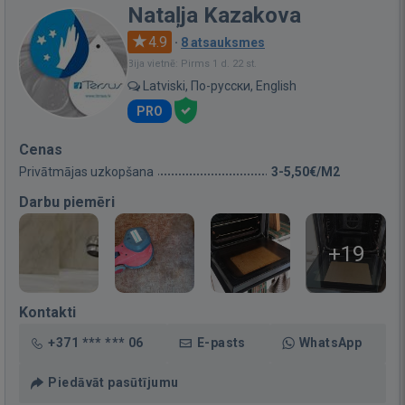
Nataļja Kazakova
4.9
·
8 atsauksmes
Bija vietnē: Pirms 1 d. 22 st.
Latviski, По-русски, English
PRO
Cenas
Privātmājas uzkopšana
3-5,50€/M2
Darbu piemēri
+19
Kontakti
+371 *** *** 06
E-pasts
WhatsApp
Piedāvāt pasūtījumu