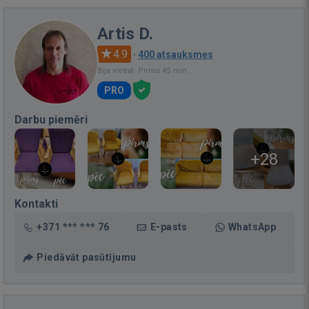
Artis D.
4.9
·
400 atsauksmes
Bija vietnē: Pirms 45 min.
PRO
Darbu piemēri
+28
Kontakti
+371 *** *** 76
E-pasts
WhatsApp
Piedāvāt pasūtījumu