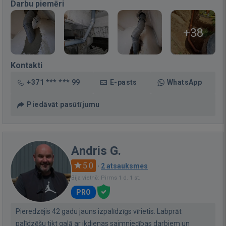
Darbu piemēri
+38
Kontakti
+371 *** *** 99
E-pasts
WhatsApp
Piedāvāt pasūtījumu
Andris G.
5.0
·
2 atsauksmes
Bija vietnē: Pirms 1 d. 1 st.
PRO
Pieredzējis 42 gadu jauns izpalīdzīgs vīrietis. Labprāt
palīdzēšu tikt galā ar ikdienas saimniecības darbiem un