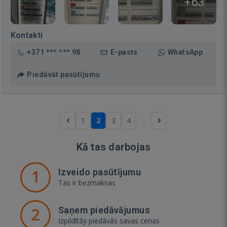
+63
Kontakti
+371 *** *** 98
E-pasts
WhatsApp
Piedāvāt pasūtījumu
...
1
2
3
4
Kā tas darbojas
1
Izveido pasūtījumu
Tas ir bezmaksas
2
Saņem piedāvājumus
Izpildītāji piedāvās savas cenas