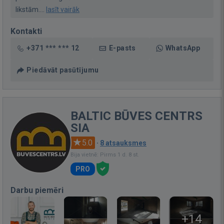
likstām....
lasīt vairāk
Kontakti
+371 *** *** 12
E-pasts
WhatsApp
Piedāvāt pasūtījumu
BALTIC BŪVES CENTRS
SIA
5.0
·
8 atsauksmes
Bija vietnē: Pirms 1 d. 8 st.
PRO
Darbu piemēri
+14