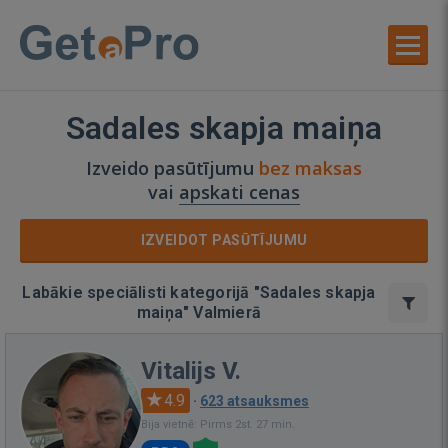
Sadales skapja maiņa
Izveido pasūtījumu
bez maksas
vai
apskati cenas
IZVEIDOT PASŪTĪJUMU
Labākie speciālisti kategorijā "Sadales skapja
maiņa" Valmierā
Vitalijs V.
4.9
·
623 atsauksmes
Bija vietnē: Pirms 2st. 27 min.