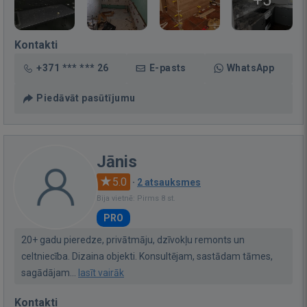
+5
Kontakti
+371 *** *** 26
E-pasts
WhatsApp
Piedāvāt pasūtījumu
Jānis
5.0
·
2 atsauksmes
Bija vietnē: Pirms 8 st.
PRO
20+ gadu pieredze, privātmāju, dzīvokļu remonts un
celtniecība. Dizaina objekti. Konsultējam, sastādam tāmes,
sagādājam...
lasīt vairāk
Kontakti