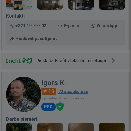
Kontakti
+371 *** *** 02
E-pasts
WhatsApp
Piedāvāt pasūtījumu
Pieslēdz Enefit elektrību un ietaupi!
Igors K.
4.8
·
72 atsauksmes
Bija vietnē: Pirms 25 dienām
PRO
Darbu piemēri