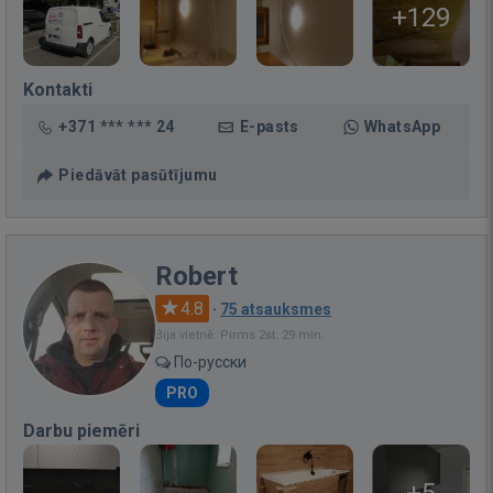
+129
Kontakti
+371 *** *** 24
E-pasts
WhatsApp
Piedāvāt pasūtījumu
Robert
4.8
·
75 atsauksmes
Bija vietnē: Pirms 2st. 29 min.
По-русски
PRO
Darbu piemēri