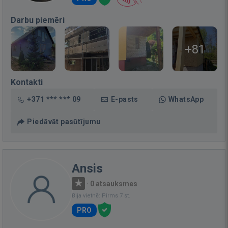
Darbu piemēri
+81
Kontakti
+371 *** *** 09
E-pasts
WhatsApp
Piedāvāt pasūtījumu
Ansis
·
0 atsauksmes
Bija vietnē: Pirms 7 st.
PRO