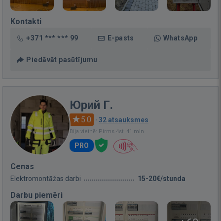
Kontakti
+371 *** *** 99
E-pasts
WhatsApp
Piedāvāt pasūtījumu
Юрий Г.
5.0
·
32 atsauksmes
Bija vietnē: Pirms 4st. 41 min.
PRO
Cenas
Elektromontāžas darbi
15-20€/stunda
Darbu piemēri