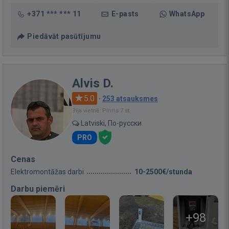
+371 *** *** 11
E-pasts
WhatsApp
Piedāvāt pasūtījumu
Alvis D.
5.0
·
253 atsauksmes
Bija vietnē: Pirms 7 st.
Latviski, По-русски
PRO
Cenas
Elektromontāžas darbi
10-2500€/stunda
Darbu piemēri
+98