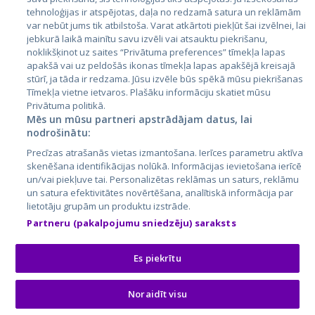
tehnoloģijas ir atspējotas, daļa no redzamā satura un reklāmām
Lietuva
var nebūt jums tik atbilstoša. Varat atkārtoti piekļūt šai izvēlnei, lai
jebkurā laikā mainītu savu izvēli vai atsauktu piekrišanu,
noklikšķinot uz saites “Privātuma preferences” tīmekļa lapas
apakšā vai uz peldošās ikonas tīmekļa lapas apakšējā kreisajā
stūrī, ja tāda ir redzama. Jūsu izvēle būs spēkā mūsu piekrišanas
Tīmekļa vietne ietvaros. Plašāku informāciju skatiet mūsu
Privātuma politikā.
Mēs un mūsu partneri apstrādājam datus, lai
nodrošinātu:
City24.lv
CVbankas.lt
Precīzas atrašanās vietas izmantošana. Ierīces parametru aktīva
City24.ee
Kainos.lt
skenēšana identifikācijas nolūkā. Informācijas ievietošana ierīcē
un/vai piekļuve tai. Personalizētas reklāmas un saturs, reklāmu
GetaPro.lv
Paslaugos.lt
un satura efektivitātes novērtēšana, analītiskā informācija par
GetaPro.ee
auto24.ee
lietotāju grupām un produktu izstrāde.
Skelbiu.lt
KV.ee
Partneru (pakalpojumu sniedzēju) saraksts
Autoplius.lt
Osta.ee
Aruodas.lt
KuldneBörs.ee
Es piekrītu
Noraidīt visu
© 2026 GetaPro. Visas tiesības aizsargātas.