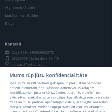
Atgriezeniskā saite
Jautājumi un atbildes
Blogs
Kontakti
City24 SIA, (40003692375)
28259069
(darba dien. 09-17)
contact@getapro.lv
Mums rūp jūsu konfidencialitāte
Mēs un mūsu
270
partneri glabājam un piekļūstam personas
datiem, piemēram, pārlūkošanas datiem vai unikālajiem
identifikatoriem jūsu ierīcē. Izvēloties opciju “Es piekrītu”, tiek
Valstis
aktivizētas izsekošanas tehnoloģijas, kas atbalsta zem virsraksta
Igaunija
“Mēs un mūsu partneri apstrādājam datus, lai sniegtu” norādītos
mērķus, savukārt izvēloties opciju “Noraidīt visu” vai atsaucot
Latvija
savu piekrišanu, šīs tehnoloģijas tiks atspējotas. Ja izsekošanas