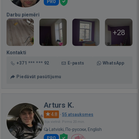
PRO
Darbu piemēri
+28
Kontakti
+371 *** *** 92
E-pasts
WhatsApp
Piedāvāt pasūtījumu
Arturs K.
4.8
·
55 atsauksmes
Bija vietnē: Pirms 20 min.
Latviski, По-русски, English
PRO