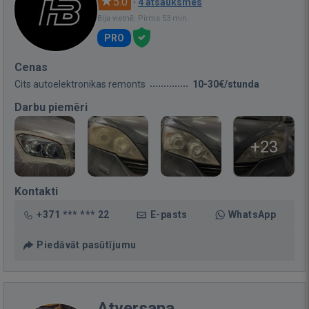
5.0
·
4 atsauksmes
Bija vietnē: Pirms 53 min.
PRO
Cenas
Cits autoelektronikas remonts
10-30€/stunda
Darbu piemēri
+23
Kontakti
+371 *** *** 22
E-pasts
WhatsApp
Piedāvāt pasūtījumu
Atversana