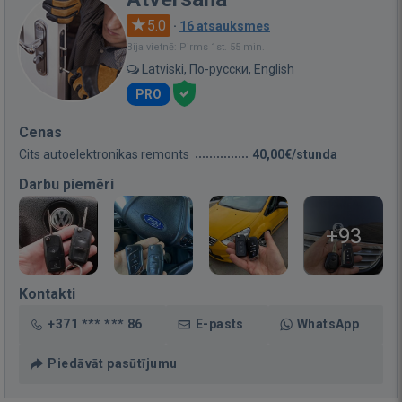
5.0
·
16 atsauksmes
Bija vietnē: Pirms 1st. 55 min.
Latviski, По-русски, English
PRO
Cenas
Cits autoelektronikas remonts
40,00€/stunda
Darbu piemēri
+93
Kontakti
+371 *** *** 86
E-pasts
WhatsApp
Piedāvāt pasūtījumu