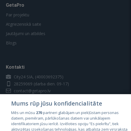
GetaPro
Par projektu
Atgriezeniskā saite
Jautājumi un atbildes
Blogs
Kontakti
City24 SIA, (40003692375)
28259069
(darba dien. 09-17)
contact@getapro.lv
Mums rūp jūsu konfidencialitāte
Mēs un mūsu
270
partneri glabājam un piekļūstam personas
datiem, piemēram, pārlūkošanas datiem vai unikālajiem
identifikatoriem jūsu ierīcē. Izvēloties opciju “Es piekrītu”, tiek
Valstis
aktivizētas izsekošanas tehnoloģijas, kas atbalsta zem virsraksta