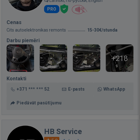
Latviski, По-русски, English
PRO
Cenas
Cits autoelektronikas remonts
15-30€/stunda
Darbu piemēri
+218
Kontakti
+371 *** *** 52
E-pasts
WhatsApp
Piedāvāt pasūtījumu
HB Service