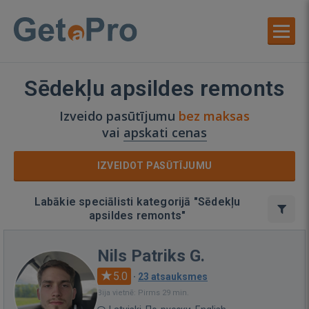
Sēdekļu apsildes remonts
Izveido pasūtījumu
bez maksas
vai
apskati cenas
IZVEIDOT PASŪTĪJUMU
Labākie speciālisti kategorijā "Sēdekļu
apsildes remonts"
Nils Patriks G.
5.0
·
23 atsauksmes
Bija vietnē: Pirms 29 min.