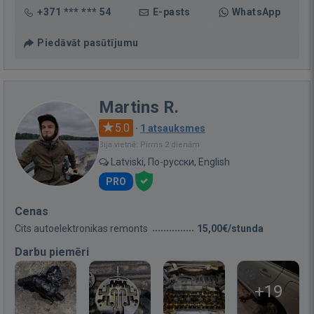
+371 *** *** 54
E-pasts
WhatsApp
Piedāvāt pasūtījumu
Martins R.
5.0
·
1 atsauksmes
Bija vietnē: Pirms 2 dienām
Latviski, По-русски, English
PRO
Cenas
Cits autoelektronikas remonts
15,00€/stunda
Darbu piemēri
+19