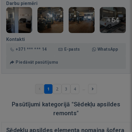
Darbu piemēri
+64
Kontakti
+371 *** *** 14
E-pasts
WhatsApp
Piedāvāt pasūtījumu
...
1
2
3
4
Pasūtījumi kategorijā "Sēdekļu apsildes
remonts"
Sēdekļu apsildes elementa nomaiņa šofera