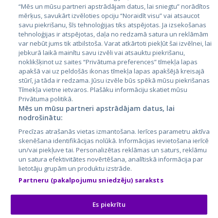
Igaunija
“Mēs un mūsu partneri apstrādājam datus, lai sniegtu” norādītos
mērķus, savukārt izvēloties opciju “Noraidīt visu” vai atsaucot
Latvija
savu piekrišanu, šīs tehnoloģijas tiks atspējotas. Ja izsekošanas
tehnoloģijas ir atspējotas, daļa no redzamā satura un reklāmām
Lietuva
var nebūt jums tik atbilstoša. Varat atkārtoti piekļūt šai izvēlnei, lai
jebkurā laikā mainītu savu izvēli vai atsauktu piekrišanu,
noklikšķinot uz saites “Privātuma preferences” tīmekļa lapas
apakšā vai uz peldošās ikonas tīmekļa lapas apakšējā kreisajā
stūrī, ja tāda ir redzama. Jūsu izvēle būs spēkā mūsu piekrišanas
Tīmekļa vietne ietvaros. Plašāku informāciju skatiet mūsu
Privātuma politikā.
Mēs un mūsu partneri apstrādājam datus, lai
nodrošinātu:
City24.lv
CVbankas.lt
Precīzas atrašanās vietas izmantošana. Ierīces parametru aktīva
City24.ee
Kainos.lt
skenēšana identifikācijas nolūkā. Informācijas ievietošana ierīcē
un/vai piekļuve tai. Personalizētas reklāmas un saturs, reklāmu
GetaPro.lv
Paslaugos.lt
un satura efektivitātes novērtēšana, analītiskā informācija par
GetaPro.ee
auto24.ee
lietotāju grupām un produktu izstrāde.
Skelbiu.lt
KV.ee
Partneru (pakalpojumu sniedzēju) saraksts
Autoplius.lt
Osta.ee
Aruodas.lt
KuldneBörs.ee
Es piekrītu