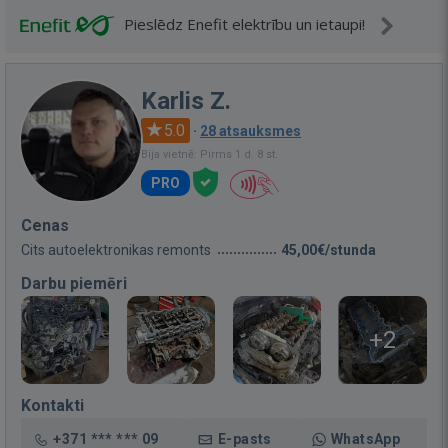
Pieslēdz Enefit elektrību un ietaupi!
Karlis Z.
5.0
·
28 atsauksmes
Bija vietnē: Pirms 1 d. 8 st.
PRO
Cenas
Cits autoelektronikas remonts
45,00€/stunda
Darbu piemēri
+2
Kontakti
+371 *** *** 09
E-pasts
WhatsApp