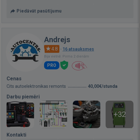
Piedāvāt pasūtījumu
Andrejs
4.8
·
16 atsauksmes
Bija vietnē: Pirms 2 dienām
PRO
Cenas
Cits autoelektronikas remonts
40,00€/stunda
Darbu piemēri
+32
Kontakti