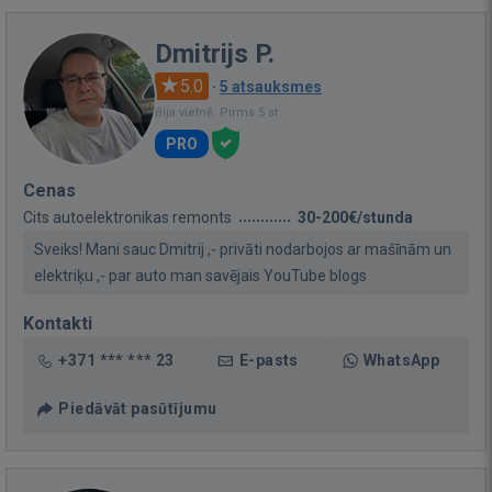
Dmitrijs P.
5.0
·
5 atsauksmes
Bija vietnē: Pirms 5 st.
PRO
Cenas
Cits autoelektronikas remonts
30-200€/stunda
Sveiks! Mani sauc Dmitrij ,- privāti nodarbojos ar mašīnām un
elektriķu ,- par auto man savējais YouTube blogs
Kontakti
+371 *** *** 23
E-pasts
WhatsApp
Piedāvāt pasūtījumu