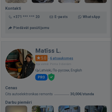
Kontakti
+371 *** *** 20
E-pasts
WhatsApp
Piedāvāt pasūtījumu
Matīss L.
5.0
·
6 atsauksmes
Bija vietnē: Pirms 3 dienām
Latviski, По-русски, English
PRO
Cenas
Cits autoelektronikas remonts
30,00€/stunda
Darbu piemēri