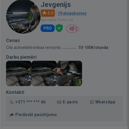
Jevgenijs
4.9
·
19 atsauksmes
Bija vietnē: Pirms 5 st.
PRO
Cenas
Cits autoelektronikas remonts
10-100€/stunda
Darbu piemēri
Kontakti
+371 *** *** 66
E-pasts
WhatsApp
Piedāvāt pasūtījumu