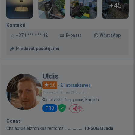
+45
Kontakti
+371 *** *** 12
E-pasts
WhatsApp
Piedāvāt pasūtījumu
Uldis
5.0
·
21 atsauksmes
Bija vietnē: Pirms 26 dienām
Latviski, По-русски, English
PRO
Cenas
Cits autoelektronikas remonts
10-50€/stunda