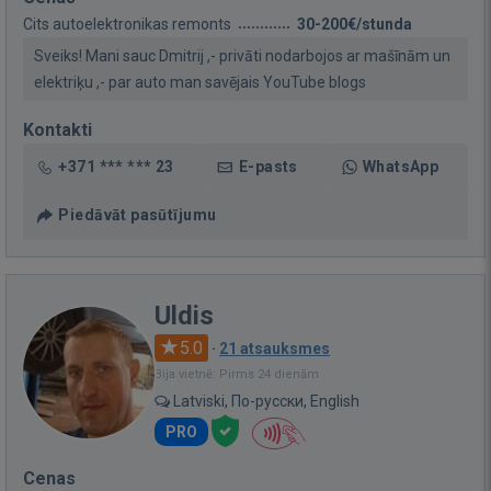
Cits autoelektronikas remonts
30-200€/stunda
Sveiks! Mani sauc Dmitrij ,- privāti nodarbojos ar mašīnām un
elektriķu ,- par auto man savējais YouTube blogs
Kontakti
+371 *** *** 23
E-pasts
WhatsApp
Piedāvāt pasūtījumu
Uldis
5.0
·
21 atsauksmes
Bija vietnē: Pirms 24 dienām
Latviski, По-русски, English
PRO
Cenas