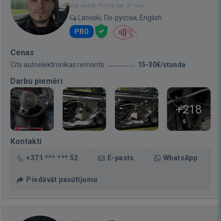
Bija vietnē: Pirms 3st. 37 min.
Latviski, По-русски, English
PRO
Cenas
Cits autoelektronikas remonts
15-30€/stunda
Darbu piemēri
+218
Kontakti
+371 *** *** 52
E-pasts
WhatsApp
Piedāvāt pasūtījumu