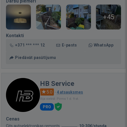
Darbu piemēri
+45
Kontakti
+371 *** *** 12
E-pasts
WhatsApp
Piedāvāt pasūtījumu
HB Service
5.0
·
4 atsauksmes
Bija vietnē: Pirms 1 d. 9 st.
PRO
Cenas
Cits autoelektronikas remonts
10-30€/stunda