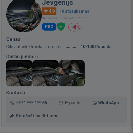
Jevgenijs
4.9
·
19 atsauksmes
Bija vietnē: Pirms 4st. 12 min.
PRO
Cenas
Cits autoelektronikas remonts
10-100€/stunda
Darbu piemēri
Kontakti
+371 *** *** 66
E-pasts
WhatsApp
Piedāvāt pasūtījumu