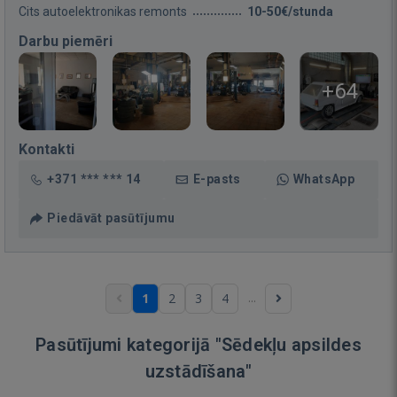
Cits autoelektronikas remonts
10-50€/stunda
Darbu piemēri
+64
Kontakti
+371 *** *** 14
E-pasts
WhatsApp
Piedāvāt pasūtījumu
...
1
2
3
4
Pasūtījumi kategorijā "Sēdekļu apsildes
uzstādīšana"