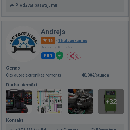
Piedāvāt pasūtījumu
Andrejs
4.8
·
16 atsauksmes
Bija vietnē: Pirms 5 st.
PRO
Cenas
Cits autoelektronikas remonts
40,00€/stunda
Darbu piemēri
+32
Kontakti