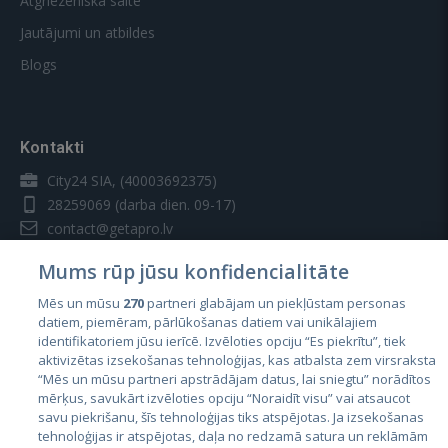
Atgriezeniskā saite
Jautājumi un atbildes
Blogs
Kontakti
City24 SIA, (40003692375)
28259069
(darba dien. 09-17)
contact@getapro.lv
Mums rūp jūsu konfidencialitāte
Mēs un mūsu
270
partneri glabājam un piekļūstam personas
datiem, piemēram, pārlūkošanas datiem vai unikālajiem
identifikatoriem jūsu ierīcē. Izvēloties opciju “Es piekrītu”, tiek
Valstis
aktivizētas izsekošanas tehnoloģijas, kas atbalsta zem virsraksta
Igaunija
“Mēs un mūsu partneri apstrādājam datus, lai sniegtu” norādītos
mērķus, savukārt izvēloties opciju “Noraidīt visu” vai atsaucot
Latvija
savu piekrišanu, šīs tehnoloģijas tiks atspējotas. Ja izsekošanas
tehnoloģijas ir atspējotas, daļa no redzamā satura un reklāmām
Lietuva