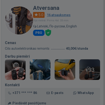
Atversana
5.0
·
16 atsauksmes
Bija vietnē: Pirms 4st. 33 min.
Latviski, По-русски, English
PRO
Cenas
Cits autoelektronikas remonts
40,00€/stunda
Darbu piemēri
+93
Kontakti
+371 *** *** 86
E-pasts
WhatsApp
Piedāvāt pasūtījumu