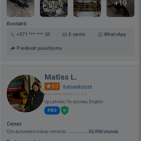
+19
Kontakti
+371 *** *** 20
E-pasts
WhatsApp
Piedāvāt pasūtījumu
Matīss L.
5.0
·
6 atsauksmes
Bija vietnē: Pirms 1 d. 6 st.
Latviski, По-русски, English
PRO
Cenas
Cits autoelektronikas remonts
30,00€/stunda