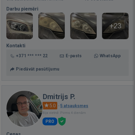
Darbu piemēri
+23
Kontakti
+371 *** *** 22
E-pasts
WhatsApp
Piedāvāt pasūtījumu
Dmitrijs P.
5.0
·
5 atsauksmes
Bija vietnē: Pirms 4 dienām
PRO
Cenas