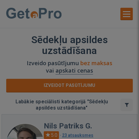
Sēdekļu apsildes
uzstādīšana
Izveido pasūtījumu
bez maksas
vai
apskati cenas
IZVEIDOT PASŪTĪJUMU
Labākie speciālisti kategorijā "Sēdekļu
apsildes uzstādīšana"
Nils Patriks G.
5.0
·
23 atsauksmes