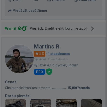
+371 *** *** 54
E-pasts
WhatsApp
Piedāvāt pasūtījumu
Pieslēdz Enefit elektrību un ietaupi!
Martins R.
5.0
·
1 atsauksmes
Bija vietnē: Pirms 1 dienām
Latviski, По-русски, English
PRO
Cenas
Cits autoelektronikas remonts
15,00€/stunda
Darbu piemēri