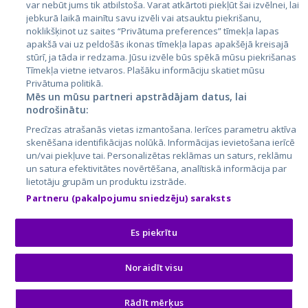
var nebūt jums tik atbilstoša. Varat atkārtoti piekļūt šai izvēlnei, lai
jebkurā laikā mainītu savu izvēli vai atsauktu piekrišanu,
noklikšķinot uz saites “Privātuma preferences” tīmekļa lapas
apakšā vai uz peldošās ikonas tīmekļa lapas apakšējā kreisajā
stūrī, ja tāda ir redzama. Jūsu izvēle būs spēkā mūsu piekrišanas
Tīmekļa vietne ietvaros. Plašāku informāciju skatiet mūsu
Privātuma politikā.
Mēs un mūsu partneri apstrādājam datus, lai
nodrošinātu:
City24.lv
CVbankas.lt
Precīzas atrašanās vietas izmantošana. Ierīces parametru aktīva
City24.ee
Kainos.lt
skenēšana identifikācijas nolūkā. Informācijas ievietošana ierīcē
un/vai piekļuve tai. Personalizētas reklāmas un saturs, reklāmu
GetaPro.lv
Paslaugos.lt
un satura efektivitātes novērtēšana, analītiskā informācija par
GetaPro.ee
auto24.ee
lietotāju grupām un produktu izstrāde.
Skelbiu.lt
KV.ee
Partneru (pakalpojumu sniedzēju) saraksts
Autoplius.lt
Osta.ee
Aruodas.lt
KuldneBörs.ee
Es piekrītu
Noraidīt visu
© 2026 GetaPro. Visas tiesības aizsargātas.
Rādīt mērķus