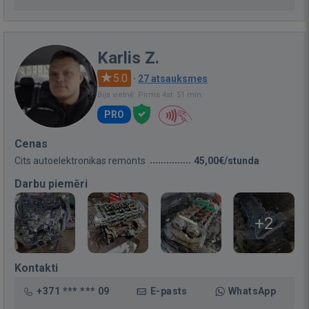
Karlis Z.
5.0
·
27 atsauksmes
Bija vietnē: Pirms 4st. 51 min.
PRO
Cenas
Cits autoelektronikas remonts
45,00€/stunda
Darbu piemēri
+2
Kontakti
+371 *** *** 09
E-pasts
WhatsApp