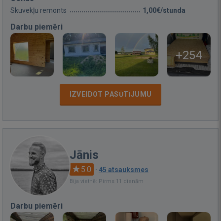
Skuvekļu remonts
1,00€/stunda
Darbu piemēri
+254
IZVEIDOT PASŪTĪJUMU
Jānis
5.0
·
45 atsauksmes
Bija vietnē: Pirms 11 dienām
Darbu piemēri