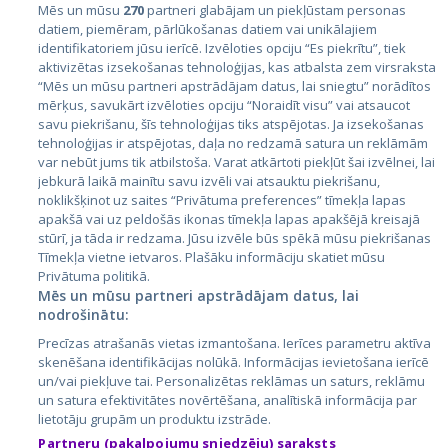
Mēs un mūsu
270
partneri glabājam un piekļūstam personas
datiem, piemēram, pārlūkošanas datiem vai unikālajiem
identifikatoriem jūsu ierīcē. Izvēloties opciju “Es piekrītu”, tiek
Valstis
aktivizētas izsekošanas tehnoloģijas, kas atbalsta zem virsraksta
Igaunija
“Mēs un mūsu partneri apstrādājam datus, lai sniegtu” norādītos
mērķus, savukārt izvēloties opciju “Noraidīt visu” vai atsaucot
Latvija
savu piekrišanu, šīs tehnoloģijas tiks atspējotas. Ja izsekošanas
tehnoloģijas ir atspējotas, daļa no redzamā satura un reklāmām
Lietuva
var nebūt jums tik atbilstoša. Varat atkārtoti piekļūt šai izvēlnei, lai
jebkurā laikā mainītu savu izvēli vai atsauktu piekrišanu,
noklikšķinot uz saites “Privātuma preferences” tīmekļa lapas
apakšā vai uz peldošās ikonas tīmekļa lapas apakšējā kreisajā
stūrī, ja tāda ir redzama. Jūsu izvēle būs spēkā mūsu piekrišanas
Tīmekļa vietne ietvaros. Plašāku informāciju skatiet mūsu
Privātuma politikā.
Mēs un mūsu partneri apstrādājam datus, lai
nodrošinātu:
City24.lv
CVbankas.lt
Precīzas atrašanās vietas izmantošana. Ierīces parametru aktīva
City24.ee
Kainos.lt
skenēšana identifikācijas nolūkā. Informācijas ievietošana ierīcē
un/vai piekļuve tai. Personalizētas reklāmas un saturs, reklāmu
GetaPro.lv
Paslaugos.lt
un satura efektivitātes novērtēšana, analītiskā informācija par
GetaPro.ee
auto24.ee
lietotāju grupām un produktu izstrāde.
Skelbiu.lt
KV.ee
Partneru (pakalpojumu sniedzēju) saraksts