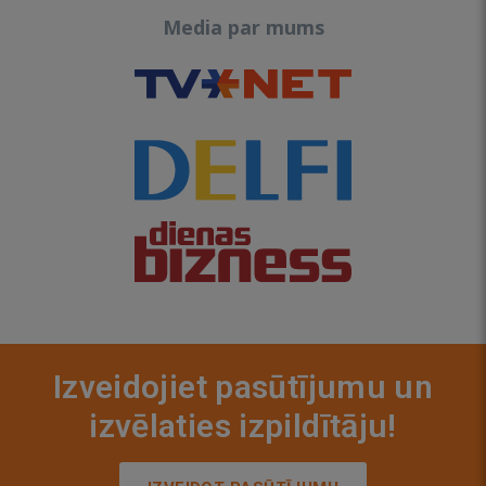
Media par mums
Izveidojiet pasūtījumu un
izvēlaties izpildītāju!