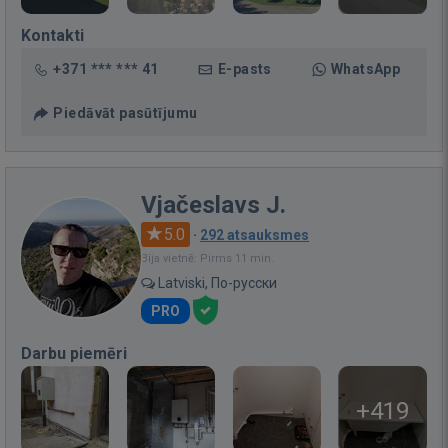
Kontakti
+371 *** *** 41
E-pasts
WhatsApp
Piedāvāt pasūtījumu
Vjačeslavs J.
5.0
·
292 atsauksmes
Bija vietnē: Pirms 11 min.
Latviski, По-русски
PRO
Darbu piemēri
+419