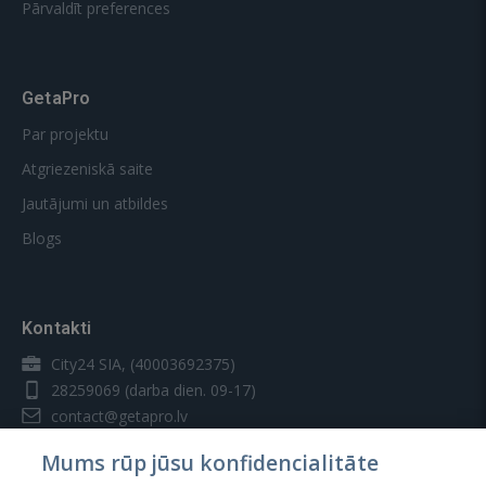
Pārvaldīt preferences
GetaPro
Par projektu
Atgriezeniskā saite
Jautājumi un atbildes
Blogs
Kontakti
City24 SIA, (40003692375)
28259069
(darba dien. 09-17)
contact@getapro.lv
Mums rūp jūsu konfidencialitāte