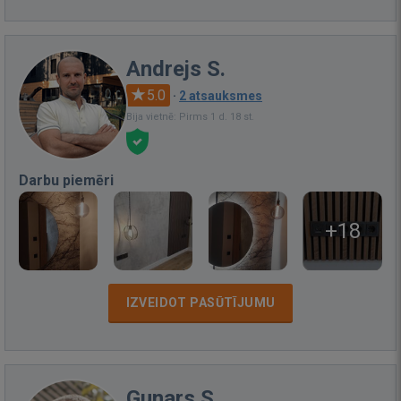
Andrejs S.
5.0
·
2 atsauksmes
Bija vietnē: Pirms 1 d. 18 st.
Darbu piemēri
+18
IZVEIDOT PASŪTĪJUMU
Gunars S.