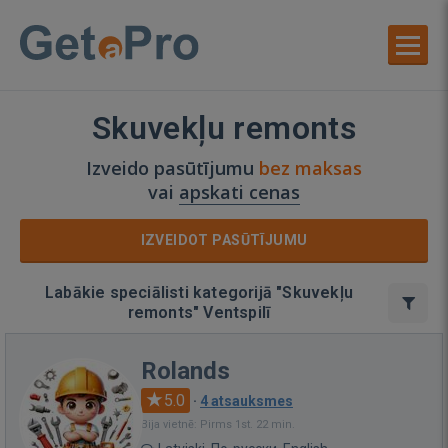
Skuvekļu remonts
Izveido pasūtījumu
bez maksas
vai
apskati cenas
IZVEIDOT PASŪTĪJUMU
Labākie speciālisti kategorijā "Skuvekļu
remonts" Ventspilī
Rolands
5.0
·
4 atsauksmes
Bija vietnē: Pirms 1st. 22 min.