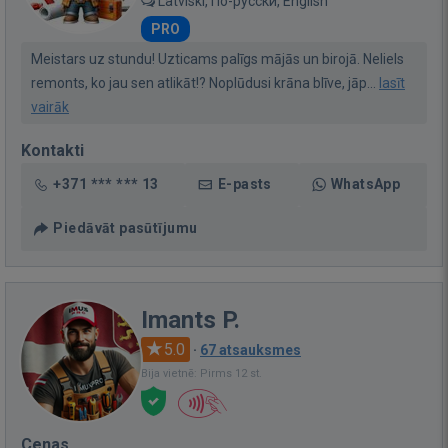
Latviski, По-русски, English
PRO
Meistars uz stundu! Uzticams palīgs mājās un birojā. Neliels
remonts, ko jau sen atlikāt!? Noplūdusi krāna blīve, jāp...
lasīt
vairāk
Kontakti
+371 *** *** 13
E-pasts
WhatsApp
Piedāvāt pasūtījumu
Imants P.
5.0
·
67 atsauksmes
Bija vietnē: Pirms 12 st.
Cenas