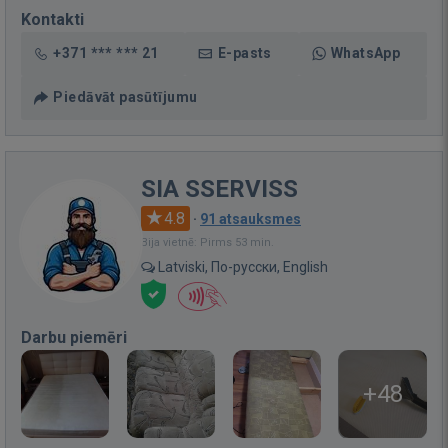
Kontakti
+371 *** *** 21
E-pasts
WhatsApp
Piedāvāt pasūtījumu
SIA SSERVISS
4.8
·
91 atsauksmes
Bija vietnē: Pirms 53 min.
Latviski, По-русски, English
Darbu piemēri
+48