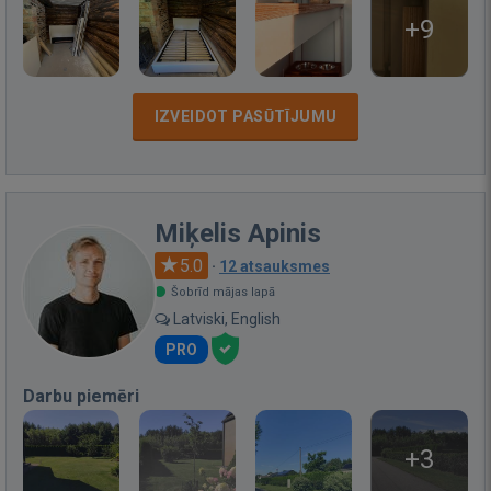
+9
IZVEIDOT PASŪTĪJUMU
Miķelis Apinis
5.0
·
12 atsauksmes
Šobrīd mājas lapā
Latviski, English
PRO
Darbu piemēri
+3