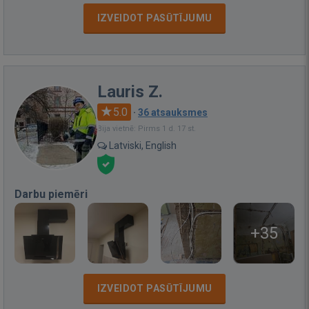
IZVEIDOT PASŪTĪJUMU
Lauris Z.
5.0
·
36 atsauksmes
Bija vietnē: Pirms 1 d. 17 st.
Latviski, English
Darbu piemēri
+35
IZVEIDOT PASŪTĪJUMU