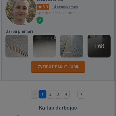
5.0
·
14 atsauksmes
Bija vietnē: Pirms 10 dienām
Darbu piemēri
+68
IZVEIDOT PASŪTĪJUMU
...
1
2
3
4
Kā tas darbojas