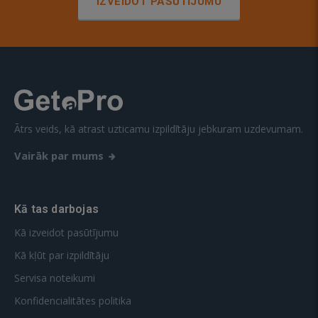
IZVEIDOT PASŪTĪJUMU
Ātrs veids, kā atrast uzticamu izpildītāju jebkuram uzdevumam.
Vairāk par mums
Kā tas darbojas
Kā izveidot pasūtījumu
Kā kļūt par izpildītāju
Servisa noteikumi
Konfidencialitātes politika