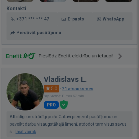
Kontakti
+371 *** *** 47
E-pasts
WhatsApp
Piedāvāt pasūtījumu
Pieslēdz Enefit elektrību un ietaupi!
Vladislavs L.
5.0
·
21 atsauksmes
Bija vietnē: Pirms 57 min.
PRO
Atbildīgi un strādīgi puiši. Gatavi pieņemt pasūtījumu un
paveikt darbu visaugstākajā līmenī, atdodot tam visus savus
s...
lasīt vairāk