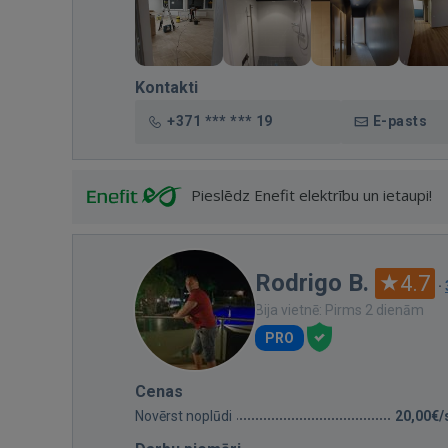
Kontakti
+371 *** *** 19
E-pasts
Pieslēdz Enefit elektrību un ietaupi!
Rodrigo B.
4.7
·
Bija vietnē: Pirms 2 dienām
PRO
Cenas
Novērst noplūdi
20,00€/