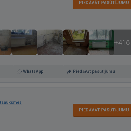
PIEDĀVĀT PASŪTĪJUMU
+416
WhatsApp
Piedāvāt pasūtījumu
atsauksmes
PIEDĀVĀT PASŪTĪJUMU