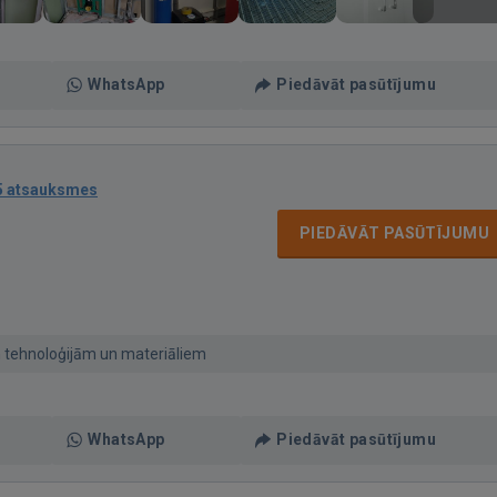
WhatsApp
Piedāvāt pasūtījumu
5 atsauksmes
PIEDĀVĀT PASŪTĪJUMU
m tehnoloģijām un materiāliem
WhatsApp
Piedāvāt pasūtījumu