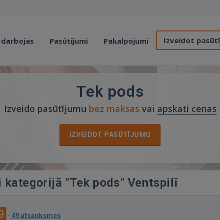
Izveidot pasūt
 darbojas
Pasūtījumi
Pakalpojumi
Tek pods
Izveido pasūtījumu
bez maksas
vai
apskati cenas
IZVEIDOT PASŪTĪJUMU
i kategorijā "Tek pods" Ventspilī
9
·
49 atsauksmes