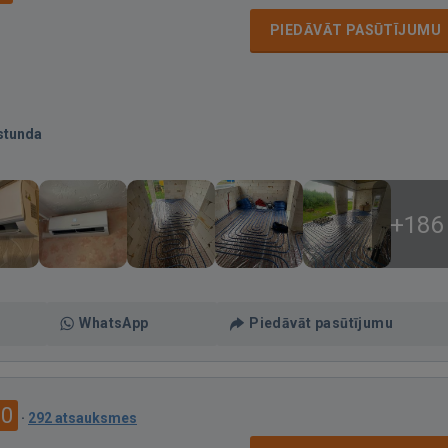
PIEDĀVĀT PASŪTĪJUMU
stunda
+186
WhatsApp
Piedāvāt pasūtījumu
.0
·
292 atsauksmes