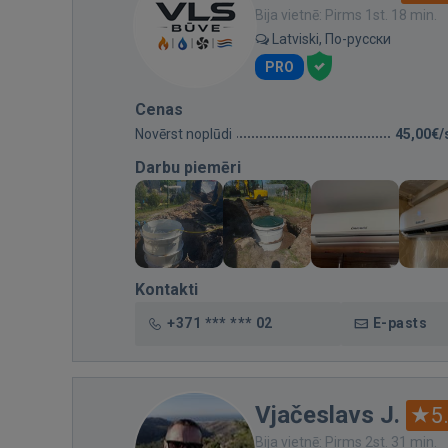
Bija vietnē: Pirms 1st. 18 min.
Latviski, По-русски
PRO
Cenas
Novērst noplūdi
45,00€/
Darbu piemēri
Kontakti
+371 *** *** 02
E-pasts
Vjačeslavs J.
5
Bija vietnē: Pirms 2st. 31 min.