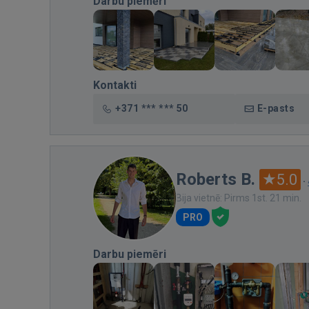
Darbu piemēri
Kontakti
+371 *** *** 50
E-pasts
Roberts B.
5.0
·
Bija vietnē: Pirms 1st. 21 min.
PRO
Darbu piemēri