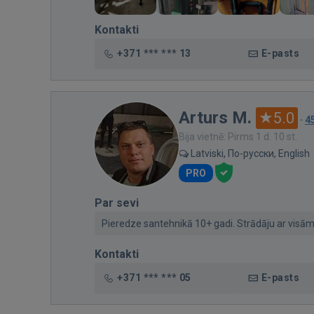
Kontakti
+371 *** *** 13
E-pasts
Arturs M.
5.0
·
4
Bija vietnē: Pirms 1 d. 10 st.
Latviski, По-русски, English
PRO
Par sevi
Pieredze santehnikā 10+ gadi. Strādāju ar visā
Kontakti
+371 *** *** 05
E-pasts