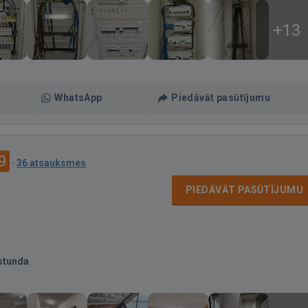
+13
WhatsApp
Piedāvāt pasūtījumu
9
·
36 atsauksmes
PIEDĀVĀT PASŪTĪJUMU
stunda