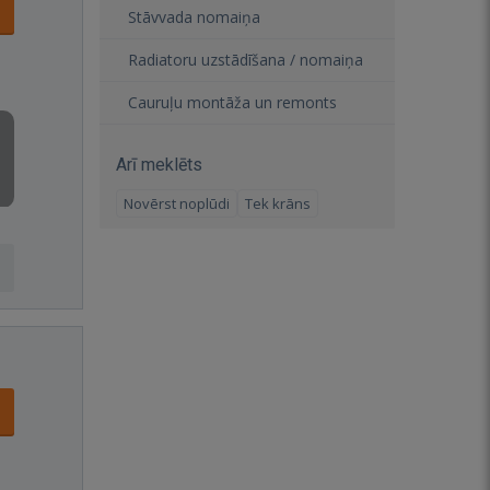
Stāvvada nomaiņa
Radiatoru uzstādīšana / nomaiņa
Cauruļu montāža un remonts
Arī meklēts
Novērst noplūdi
Tek krāns