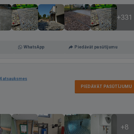
+331
WhatsApp
Piedāvāt pasūtījumu
4 atsauksmes
PIEDĀVĀT PASŪTĪJUMU
+8