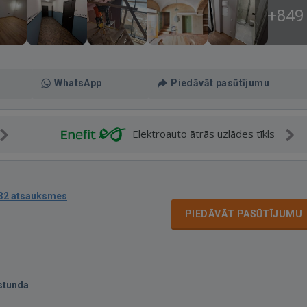
+849
WhatsApp
Piedāvāt pasūtījumu
Elektroauto ātrās uzlādes tīkls
32 atsauksmes
PIEDĀVĀT PASŪTĪJUMU
stunda