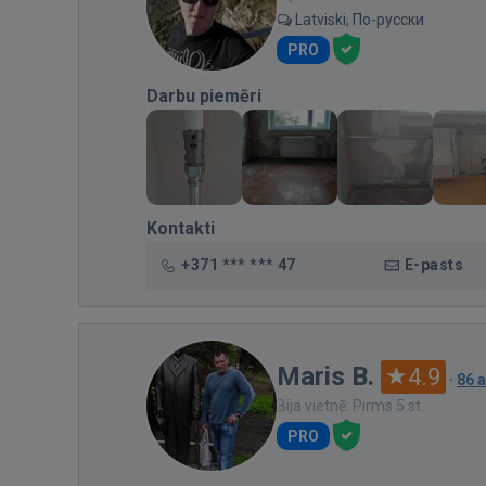
Latviski, По-русски
PRO
Darbu piemēri
Kontakti
+371 *** *** 47
E-pasts
Maris B.
4.9
·
86 
Bija vietnē: Pirms 5 st.
PRO