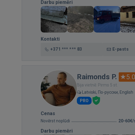
Darbu piemēri
Kontakti
+371 *** *** 83
E-pasts
Raimonds P.
5.
Bija vietnē: Pirms 5 st.
Latviski, По-русски, English
PRO
Cenas
Novērst noplūdi
20-60€/
Darbu piemēri