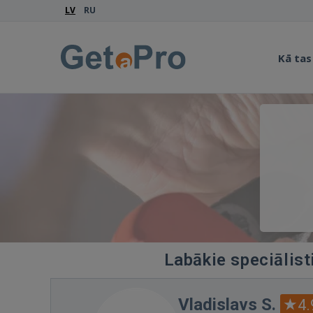
LV
RU
Kā tas
Labākie speciālist
Vladislavs S.
4.