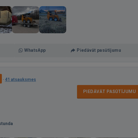
WhatsApp
Piedāvāt pasūtījumu
0
·
41 atsauksmes
PIEDĀVĀT PASŪTĪJUMU
stunda