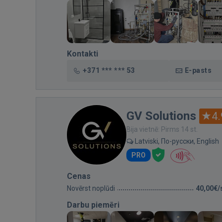
Kontakti
+371 *** *** 53
E-pasts
GV Solutions
4.
Bija vietnē: Pirms 14 st.
Latviski, По-русски, English
PRO
Cenas
Novērst noplūdi
40,00€/
Darbu piemēri