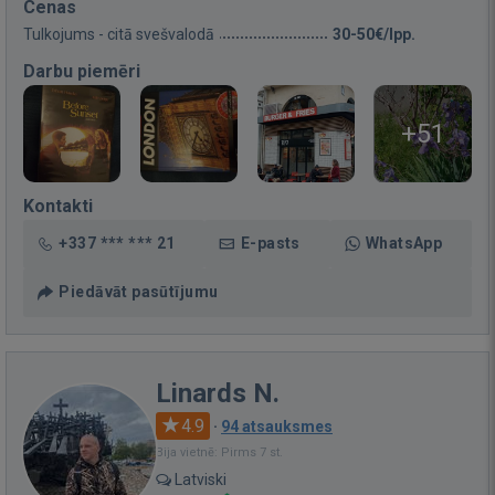
Cenas
Tulkojums - citā svešvalodā
30-50€/lpp.
Darbu piemēri
+51
Kontakti
+337 *** *** 21
E-pasts
WhatsApp
Piedāvāt pasūtījumu
Linards N.
4.9
·
94 atsauksmes
Bija vietnē: Pirms 7 st.
Latviski