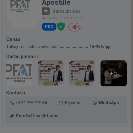
Apostille
·
0 atsauksmes
Bija vietnē: Pirms 3 dienām
PRO
Cenas
Tulkojums - citā svešvalodā
15-25€/lpp.
Darbu piemēri
+5
Kontakti
+371 *** *** 64
E-pasts
WhatsApp
Piedāvāt pasūtījumu