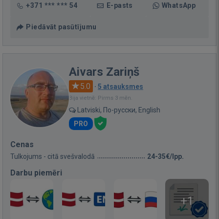
+371 *** *** 54
E-pasts
WhatsApp
Piedāvāt pasūtījumu
Aivars Zariņš
5.0
·
5 atsauksmes
Bija vietnē: Pirms 3 mēn.
Latviski, По-русски, English
PRO
Cenas
Tulkojums - citā svešvalodā
24-35€/lpp.
Darbu piemēri
+1