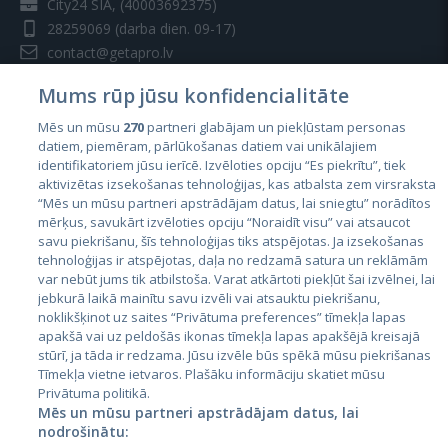
City24 SIA, (40003692375)
28259069
(darba dien. 09-17)
contact@getapro.lv
Mums rūp jūsu konfidencialitāte
Mēs un mūsu
270
partneri glabājam un piekļūstam personas
datiem, piemēram, pārlūkošanas datiem vai unikālajiem
identifikatoriem jūsu ierīcē. Izvēloties opciju “Es piekrītu”, tiek
Valstis
aktivizētas izsekošanas tehnoloģijas, kas atbalsta zem virsraksta
Igaunija
“Mēs un mūsu partneri apstrādājam datus, lai sniegtu” norādītos
mērķus, savukārt izvēloties opciju “Noraidīt visu” vai atsaucot
Latvija
savu piekrišanu, šīs tehnoloģijas tiks atspējotas. Ja izsekošanas
tehnoloģijas ir atspējotas, daļa no redzamā satura un reklāmām
Lietuva
var nebūt jums tik atbilstoša. Varat atkārtoti piekļūt šai izvēlnei, lai
jebkurā laikā mainītu savu izvēli vai atsauktu piekrišanu,
noklikšķinot uz saites “Privātuma preferences” tīmekļa lapas
apakšā vai uz peldošās ikonas tīmekļa lapas apakšējā kreisajā
stūrī, ja tāda ir redzama. Jūsu izvēle būs spēkā mūsu piekrišanas
Tīmekļa vietne ietvaros. Plašāku informāciju skatiet mūsu
Privātuma politikā.
Mēs un mūsu partneri apstrādājam datus, lai
nodrošinātu: