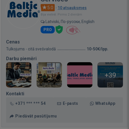
5.0
·
10 atsauksmes
Bija vietnē: Pirms 2 dienām
Latviski, По-русски, English
PRO
Cenas
Tulkojums - citā svešvalodā
10-50€/lpp.
Darbu piemēri
+39
Kontakti
+371 *** *** 54
E-pasts
WhatsApp
Piedāvāt pasūtījumu