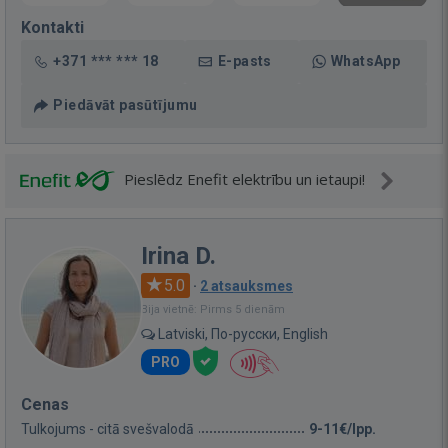
Kontakti
+371 *** *** 18
E-pasts
WhatsApp
Piedāvāt pasūtījumu
Pieslēdz Enefit elektrību un ietaupi!
Irina D.
5.0
·
2 atsauksmes
Bija vietnē: Pirms 5 dienām
Latviski, По-русски, English
PRO
Cenas
Tulkojums - citā svešvalodā
9-11€/lpp.