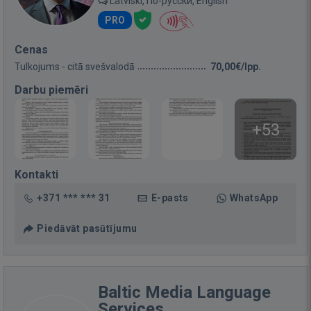
Latviski, По-русски, English
PRO
Cenas
Tulkojums - citā svešvalodā
70,00€/lpp.
Darbu piemēri
+53
Kontakti
+371 *** *** 31
E-pasts
WhatsApp
Piedāvāt pasūtījumu
Baltic Media Language
Services