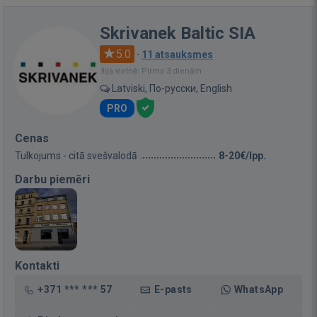
Skrivanek Baltic SIA
5.0
·
11 atsauksmes
Bija vietnē: Pirms 3 dienām
Latviski, По-русски, English
PRO
Cenas
Tulkojums - citā svešvalodā
8-20€/lpp.
Darbu piemēri
Kontakti
+371 *** *** 57
E-pasts
WhatsApp