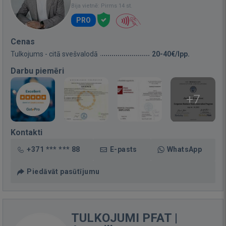
Bija vietnē: Pirms 14 st.
PRO
Cenas
Tulkojums - citā svešvalodā
20-40€/lpp.
Darbu piemēri
+7
Kontakti
+371 *** *** 88
E-pasts
WhatsApp
Piedāvāt pasūtījumu
TULKOJUMI PFAT |