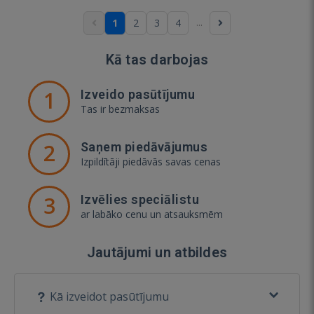
...
1
2
3
4
Kā tas darbojas
1
Izveido pasūtījumu
Tas ir bezmaksas
2
Saņem piedāvājumus
Izpildītāji piedāvās savas cenas
3
Izvēlies speciālistu
ar labāko cenu un atsauksmēm
Jautājumi un atbildes
Kā izveidot pasūtījumu