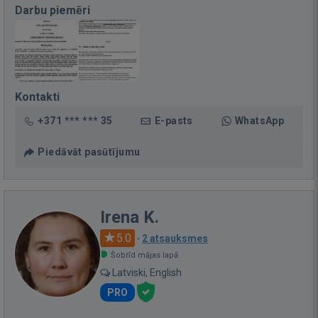
Darbu piemēri
Kontakti
+371 *** *** 35
E-pasts
WhatsApp
Piedāvāt pasūtījumu
Irena K.
5.0
·
2 atsauksmes
Šobrīd mājas lapā
Latviski, English
PRO