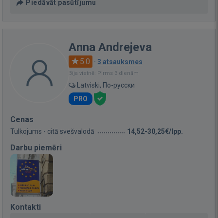
Piedāvāt pasūtījumu
Anna Andrejeva
5.0
·
3 atsauksmes
Bija vietnē: Pirms 3 dienām
Latviski, По-русски
PRO
Cenas
Tulkojums - citā svešvalodā
14,52-30,25€/lpp.
Darbu piemēri
Kontakti