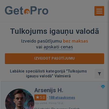
Tulkojums igauņu valodā
Izveido pasūtījumu
bez maksas
vai
apskati cenas
IZVEIDOT PASŪTĪJUMU
Labākie speciālisti kategorijā "Tulkojums
igauņu valodā" Valmierā
Arsenijs H.
5.0
·
188 atsauksmes
Bija vietnē: Pirms 10 st.