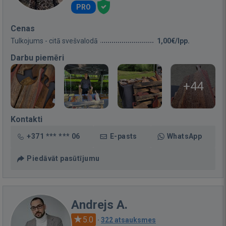
PRO
Cenas
Tulkojums - citā svešvalodā
1,00€/lpp.
Darbu piemēri
+44
Kontakti
+371 *** *** 06
E-pasts
WhatsApp
Piedāvāt pasūtījumu
Andrejs A.
5.0
·
322 atsauksmes