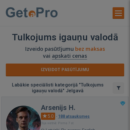
Tulkojums igauņu valodā
Izveido pasūtījumu
bez maksas
vai
apskati cenas
IZVEIDOT PASŪTĪJUMU
Labākie speciālisti kategorijā "Tulkojums
igauņu valodā" Jelgavā
Arsenijs H.
5.0
·
188 atsauksmes
Bija vietnē: Pirms 7 st.