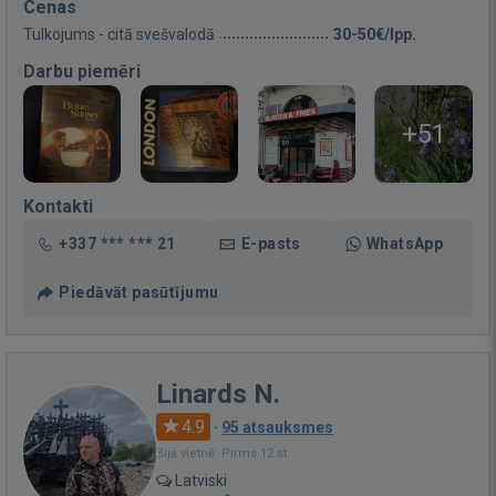
Cenas
Tulkojums - citā svešvalodā
30-50€/lpp.
Darbu piemēri
+51
Kontakti
+337 *** *** 21
E-pasts
WhatsApp
Piedāvāt pasūtījumu
Linards N.
4.9
·
95 atsauksmes
Bija vietnē: Pirms 12 st.
Latviski