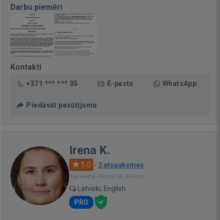
Darbu piemēri
Kontakti
+371 *** *** 35
E-pasts
WhatsApp
Piedāvāt pasūtījumu
Irena K.
5.0
·
2 atsauksmes
Bija vietnē: Pirms 3st. 44 min.
Latviski, English
PRO