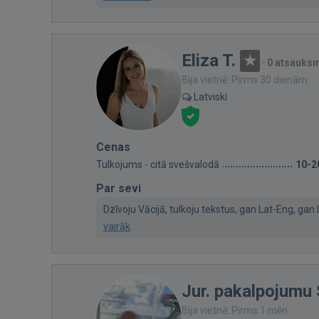
Eliza T.
·
0 atsauks
Bija vietnē: Pirms 30 dienām
Latviski
Cenas
Tulkojums - citā svešvalodā
10-2
Par sevi
Dzīvoju Vācijā, tulkoju tekstus, gan Lat-Eng, gan 
vairāk
Jur. pakalpojumu 
Bija vietnē: Pirms 1 mēn.