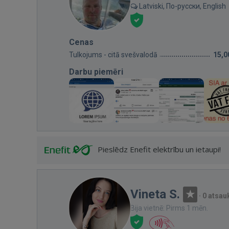
Latviski, По-русски, English
Cenas
Tulkojums - citā svešvalodā
15,0
Darbu piemēri
Pieslēdz Enefit elektrību un ietaupi!
Vineta S.
·
0 atsa
Bija vietnē: Pirms 1 mēn.