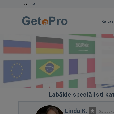
LV
RU
Kā tas
Labākie speciālisti ka
Linda K.
·
0 atsau