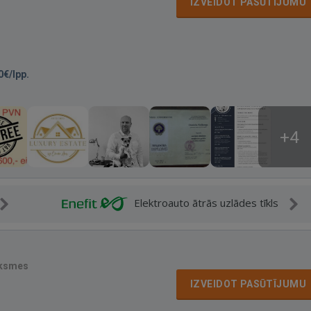
IZVEIDOT PASŪTĪJUMU
0€/lpp.
+4
Elektroauto ātrās uzlādes tīkls
uksmes
IZVEIDOT PASŪTĪJUMU