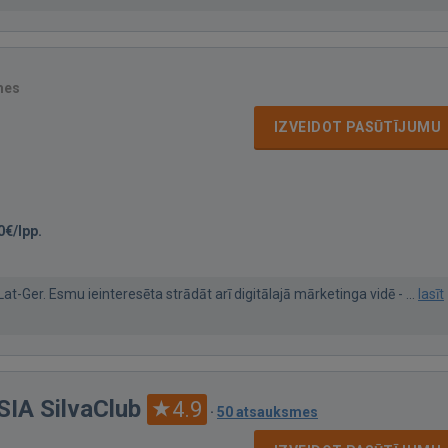
mes
IZVEIDOT PASŪTĪJUMU
0€/lpp.
Lat-Ger. Esmu ieinteresēta strādāt arī digitālajā mārketinga vidē - ...
lasīt
SIA SilvaClub
4.9
·
50 atsauksmes