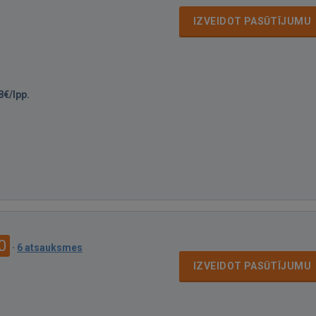
IZVEIDOT PASŪTĪJUMU
8€/lpp.
0
·
6 atsauksmes
IZVEIDOT PASŪTĪJUMU