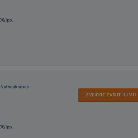
0€/lpp.
·
6 atsauksmes
IZVEIDOT PASŪTĪJUMU
0€/lpp.