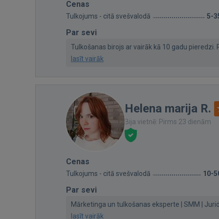
Cenas
Tulkojums - citā svešvalodā
5-3
Par sevi
Tulkošanas birojs ar vairāk kā 10 gadu pieredzi. 
lasīt vairāk
Helena marija R.
Bija vietnē: Pirms 23 dienām
Cenas
Tulkojums - citā svešvalodā
10-5
Par sevi
Mārketinga un tulkošanas eksperte | SMM | Juridis
lasīt vairāk