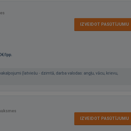
mes
IZVEIDOT PASŪTĪJUMU
0€/lpp.
akalpojumi (latviešu - dzimtā, darba valodas: angļu, vācu, krievu,
sauksmes
IZVEIDOT PASŪTĪJUMU