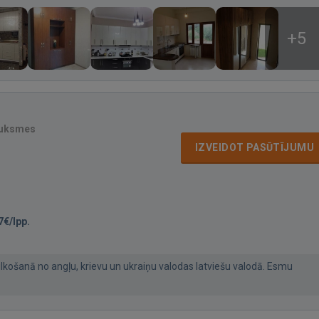
+5
auksmes
IZVEIDOT PASŪTĪJUMU
7€/lpp.
ulkošanā no angļu, krievu un ukraiņu valodas latviešu valodā. Esmu