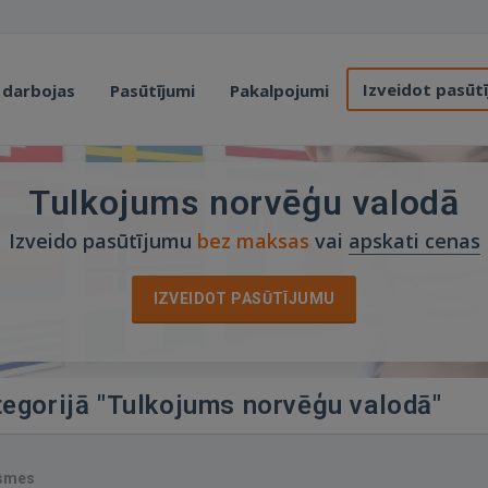
Izveidot pasūt
 darbojas
Pasūtījumi
Pakalpojumi
Tulkojums norvēģu valodā
Izveido pasūtījumu
bez maksas
vai
apskati cenas
IZVEIDOT PASŪTĪJUMU
tegorijā "Tulkojums norvēģu valodā"
ksmes