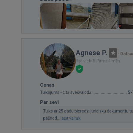
Agnese P.
·
0 ats
Bija vietnē: Pirms 4 mēn.
Cenas
Tulkojums - citā svešvalodā
5-
Par sevi
Tulks ar 25 gadu pieredzi juridisku dokumentu t
pašnod...
lasīt vairāk