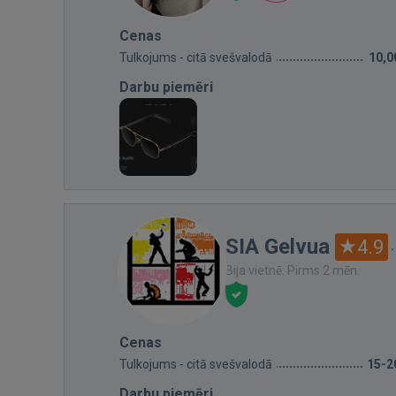
Cenas
Tulkojums - citā svešvalodā
10,0
Darbu piemēri
SIA Gelvua
4.9
Bija vietnē: Pirms 2 mēn.
Cenas
Tulkojums - citā svešvalodā
15-2
Darbu piemēri