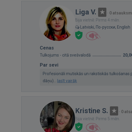
Liga V.
·
0 atsauks
Bija vietnē: Pirms 4 mēn.
Latviski, По-русски, English
Cenas
Tulkojums - citā svešvalodā
20,0
Par sevi
Profesionāli mutiskās un rakstiskās tulkošanas p
dāņu)...
lasīt vairāk
Kristine S.
·
0 at
Bija vietnē: Pirms 5 mēn.