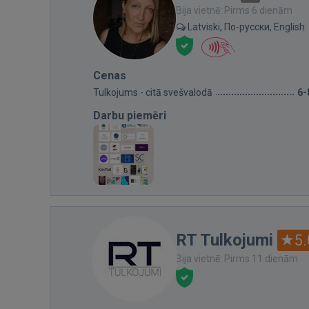
Bija vietnē: Pirms 6 dienām
Latviski, По-русски, English
Cenas
Tulkojums - citā svešvalodā
6-
Darbu piemēri
RT Tulkojumi
5.
Bija vietnē: Pirms 11 dienām