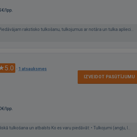
5€/lpp.
Piedāvājam rakstisko tulkošanu, tulkojumus ar notāra un tulka aplieci...
5.0
·
1 atsauksmes
IZVEIDOT PASŪTĪJUMU
0€/lpp.
kā tulkošana un atbalsts Ko es varu piedāvāt: • Tulkojumi (angļu, l...